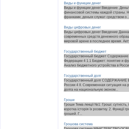
Виды и функции денег
Виды и функции денег Введение. День
финансовой системы каждой страны. Н
франками, деньги служат средством о..
Виды цифровых денег
Виды цифровых денег Введение Данна
современных средств денежного обращ
мировой арене в последнее время. Акту
Государственный бюджет
Государственный бюджет Содержание 
Федерации 4 1.1 Бюджет: понятие и ф
Анализ бюджетного устройства в Россий
Государственный долг
Государственный долг СОДЕРЖАНИЕ ВВ
России 4 II. Современная ситуация на 
долга на национальную эконом...
Гроши
Гроши Тема лекції №1: Гроші: сутність, і
коротка історія їх розвитку. 2. Функції 
грошей. Г...
Грошова система
Грошова система МІНІСТЕРСТВО ОС