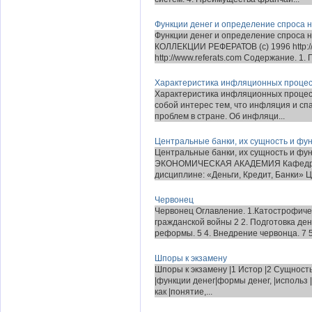
Функции денег и определение спроса н
Функции денег и определение спроса
КОЛЛЕКЦИИ РЕФЕРАТОВ (с) 1996 http://refe
http://www.referats.com Содержание. 1. П
Характеристика инфляционных процессо
Характеристика инфляционных процесс
собой интерес тем, что инфляция и сп
проблем в стране. Об инфляци...
Центральные банки, их сущность и фу
Центральные банки, их сущность и
ЭКОНОМИЧЕСКАЯ АКАДЕМИЯ Кафедра 
дисциплине: «Деньги, Кредит, Банки» Ц
Червонец
Червонец Оглавление. 1.Катострофиче
гражданской войны 2 2. Подготовка д
реформы. 5 4. Внедрение червонца. 7 5
Шпоры к экзамену
Шпоры к экзамену |1 Истор |2 Сущность
|функции денег|формы денег, |использ |м
как |понятие,...