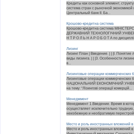
Кредиты как основной элемент, струк
система стран с рыночной экономикой и 
Центральный банк II. Ба...
Крошово-кредитна система
Крошово-кредитна система МІНІСТЕР
ДЕРЖАВНИЙ ТЕХНОЛОГІЧНИЙ УНІВЕР
Н Т Р О Л Ь Н А Р О Б О Т А по дисциплі
Лизинг
Лизинг План | Введение. | | |I. Понятие л
виды лизинга. | | |3. Особенности лизинг
в...
Лизинговые операции коммерченских б
Лизинговые операции коммерченских
НАЦІОНАЛЬНИЙ ЕКОНОМІЧНИЙ УНІВЕРСИ
на тему: “Лізингові операції комерцій...
Менеджмент
Менеджмент 1.Введение. Время в кото
осуществляет исключительно трудную, 
неизбежную и необратимую перестройку
Место и роль иностранных вложений в
Место и роль иностранных вложений в Ро
Инвестиционный механизм. Сущность, ф