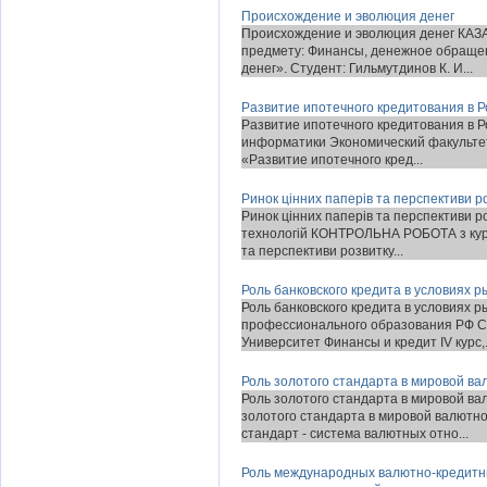
Происхождение и эволюция денег
Происхождение и эволюция денег КА
предмету: Финансы, денежное обращен
денег». Студент: Гильмутдинов К. И...
Развитие ипотечного кредитования в Р
Развитие ипотечного кредитования в Р
информатики Экономический факультет
«Развитие ипотечного кред...
Ринок цінних паперів та перспективи ро
Ринок цінних паперів та перспективи роз
технологій КОНТРОЛЬНА РОБОТА з курсу
та перспективи розвитку...
Роль банковского кредита в условиях 
Роль банковского кредита в условиях 
профессионального образования РФ Се
Университет Финансы и кредит IV курс,.
Роль золотого стандарта в мировой ва
Роль золотого стандарта в мировой ва
золотого стандарта в мировой валютно
стандарт - система валютных отно...
Роль международных валютно-кредитн