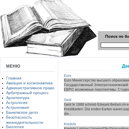
Поиск по б
Де
МЕНЮ
Euro
Главная
Euro Министерство высшего образован
Авиация и космонавтика
Государственный Электротехнический
Административное право
ЕВРО: возможные перспективы. Студен.
Арбитражный процесс
Архитектура
Geld
Астрология
Geld In 1888 schrieb Edward Bellam im e
Астрономия
Kreditkarten. Die ersten Karten waren pap
Банковское дело
die...
Безопасность
жизнедеятельности
Kredоts
Биология
Kredоts Latvijas Universit?te Ekonomika