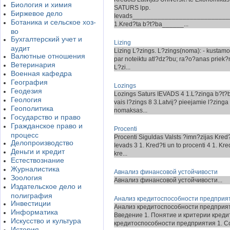
Биология и химия
SATURS lpp.
Биржевое дело
Ievads__________________________
Ботаника и сельское хоз-
1.Kred?ta b?t?ba______...
во
Бухгалтерский учет и
Lizing
аудит
Lizing L?zings. L?zings(noma): - kustam
Валютные отношения
par noteiktu atl?dz?bu; ra?o?anas priek?m
Ветеринария
L?zi...
Военная кафедра
География
Lоzings
Геодезия
Lоzings Saturs IEVADS 4 1.L?zinga b?t?ba
Геология
vais l?zings 8 3.Latvij? pieejamie l?zing
Геополитика
nomaksas...
Государство и право
Гражданское право и
Procenti
процесс
Procenti Siguldas Valsts ?imn?zijas Kred
Делопроизводство
Ievads 3 1. Kred?ti un to procenti 4 1. Kr
Деньги и кредит
kre...
Естествознание
Журналистика
Авнализ финансовой устойчивости
Зоология
Авнализ финансовой устойчивости...
Издательское дело и
полиграфия
Анализ кредитоспособности предприя
Инвестиции
Анализ кредитоспособности предпри
Информатика
Введение 1. Понятие и критерии кред
Искусство и культура
кредитоспособности предприятия 1. Со
История