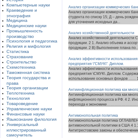
Компьютерные науки
Анализ организации коммерческих бан
Краеведение и
Анализ организации коммерческих банк
этнография
студента по списку 15; Д – день рожде
Медицина
для уточнения исходных да...
Медицинские науки
Промышленность
Анализ хозяйственной деятельности
производство
Анализ хозяйственной деятельности С
Психология и педагогика
продукции. 2 1. Анализ объема и ассо
Религия и мифология
продукции. 2 В) Выполнение плана по..
Статистика
Страхование
Анализ эффективности использования
Строительство
предприятия \"СМУК\". Диплом.
Схемотехника
Анализ эффективности использования
Таможенная система
предприятия \СМУК\. Диплом. Содержа
Теория государства и
использование основных фондов …… 1.
права
Теория организации
Антиинфляционная политика как мног
Теплотехника
Антиинфляционная политика как мног
Технология
инфляционного процесса в РФ. 4 2. И
Товароведение
перехода к экономике…………………
Управленческие науки
Финансовые науки
Антимонопольная политика
Языкознание филология
Антимонопольная политика ОГЛАВЛЕН
Универсальный
антимонопольной политики в США 4 1.1
иллюстрированный
Антитрестовские законы и обеспечение 
самоучитель