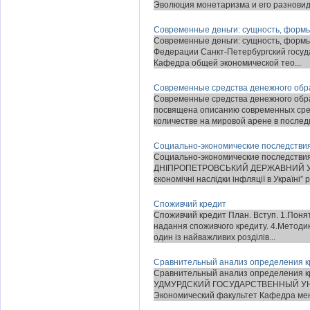
Эволюция монетаризма и его разновид.
Современные деньги: сущность, форм
Современные деньги: сущность, формы
Федерации Санкт-Петербургский госу
Кафедра общей экономической тео...
Современные средства денежного об
Современные средства денежного обр
посвящена описанию современных сре
количестве на мировой арене в последн
Социально-экономические последстви
Социально-экономические последств
ДНІПРОПЕТРОВСЬКИЙ ДЕРЖАВНИЙ УНІВ
єкономічні наслідки інфляції в Україні” р
Споживчий кредит
Споживчий кредит План. Вступ. 1.Понят
надання споживчого кредиту. 4.Методик
один із найважливих розділів...
Сравнительный анализ определения к
Сравнительный анализ определения к
УДМУРДСКИЙ ГОСУДАРСТВЕННЫЙ УНИВ
Экономический факультет Кафедра ме