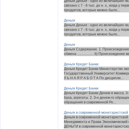
Деньги Деньги - одно из величайших ч
связано с 7 - 8 тыс. до н. э., когда у
продуктов, которые можно было...
Деньги
Деньги Деньги - одно из величайших ч
связано с 7 - 8 тыс. до н. э., когда у
продуктов, которые можно было...
Деньги
Деньги Содержание. 1. Происхождение 
обмена ................... б) Происхождение монет ....
Деньги Кредит Банки
Деньги Кредит Банки Министерство эко
Государственный Университет Комме
Л Ь Н А Я Р А Б О Т А По дисципли...
Деньги Кредит Банки
Деньги Кредит Банки Денеж-я масса. З-
база, агрегаты. 2. З-н денеж-го обращ
обращения в современной Ро...
Деньги в современной монетаристской
Деньги в современной монетаристской
Менеджмента и Права Экономический 
ДЕНЬГИ в современной монетаристской 