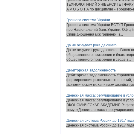
ТЕХНОЛОГІЧНИЙ УНІВЕРСИТЕТ ФАКУЛЬ
А Р О Б О Т А по дисципліні « Грошово-к
Грошова система України
Грошова система України ВСТУП Грошов
про Національний банк України. Офіці
Співвідношення між гривнею і з...
Да не оскудеет рука дающего...
Да не оскудеет рука дающего... Глава 
общественного призрения и благотворит
общественного призрения в своде з...
Дебиторская задолженность
Дебиторская задолженность Управлени
формирования рыночных отношений, п
экономическим механизмом хозяйствующ
Денежная масса: регулирование в усл
Денежная масса: регулирование в 
ЭКОНОМИЧЕСКАЯ АКАДЕМИЯ Реферат п
тему: «Денежная масса: регулирование 
Денежная система России до 1917 год
Денежная система России до 1917 года.