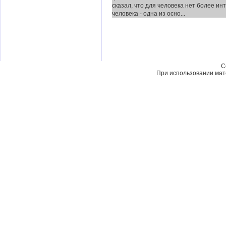
сказал, что для человека нет более ин
человека - одна из осно...
C
При использовании мате