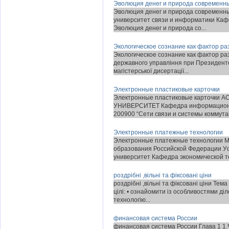
Эволюция денег и природа современн
Эволюция денег и природа современны
университет связи и информатики Каф
Эволюция денег и природа со...
Экологическое сознание как фактор ра
Экологическое сознание как фактор ра
державного управління при Президенто
магістерської дисертації...
Электронные пластиковые карточки
Электронные пластиковые карточк
УНИВЕРСИТЕТ Кафедра информационны
200900 “Сети связи и системы коммутации
Электронные платежные технологии
Электронные платежные технологии М
образования Российской Федерации У
университет Кафедра экономической те
роздрібні ,вільні та фіксовані ціни
роздрібні ,вільні та фіксовані ціни Тем
цілі: • ознайомити із особливостями діл
технологію...
финансовая система России
финансовая система России Глава 1 1.