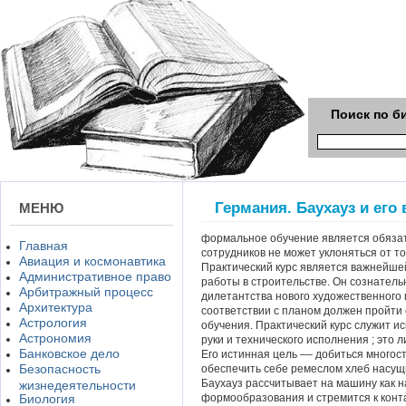
Поиск по б
Германия. Баухауз и его
МЕНЮ
формальное обучение является обязат
Главная
сотрудников не может уклоняться от тог
Авиация и космонавтика
Практический курс является важнейше
Административное право
работы в строительстве. Он сознатель
Арбитражный процесс
дилетантства нового художественного 
Архитектура
соответствии с планом должен пройти 
Астрология
обучения. Практический курс служит и
Астрономия
руки и технического исполнения ; это л
Банковское дело
Его истинная цель –– добиться многос
Безопасность
обеспечить себе ремеслом хлеб насущ
Баухауз рассчитывает на машину как 
жизнедеятельности
Биология
формообразования и стремится к конта