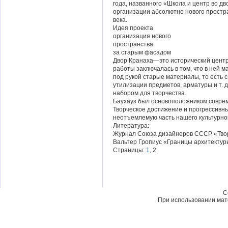
года, названного «Школа и центр во дв
организации абсолютно нового простр
века.
Идея проекта
организация нового
пространства
за старым фасадом
Двор Кранаха—это исторический центр
работы заключалась в том, что в ней
под рукой старые материалы, то есть
утилизации предметов, арматуры и т. 
набором для творчества.
Баухауз был основоположником совре
Творческое достижение и прогрессивн
неотъемлемую часть нашего культурно
Литература:
Журнал Союза дизайнеров СССР «Твор
Вальтер Гропиус «Границы архитектур
Страницы:
1
, 2
C
При использовании мате