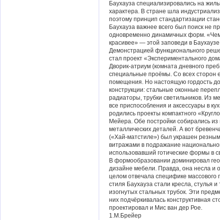
Баухауза специализировались на жилы
характера. В стране шла индустриализ
поэтому принцип стандартизации стан
Баухауза важнее всего был поиск не п
одновременно динамичных форм. «Чем
красивее» — этой заповеди в Баухаузе
Демонстрацией функционального реше
стал проект «Экспериментального дома»
Дворик-атриум (комната дневного преб
специальные проёмы. Со всех сторон 
помещения. Но настоящую гордость д
конструкции: стальные оконные переп
радиаторы, трубки светильников. Из м
все приспособления и аксессуары в кух
родились проекты компактного «Кругло
Мейера. Обе постройки собирались из
металлических деталей. А вот бревенч
(«Хай-матстиле») был украшен резны
витражами в подражание национальной
использовавший готические формы в св
В формообразовании доминировал геом
дизайне мебели. Правда, она несла и о
целом отвечала специфике массового 
стиля Баухауза стали кресла, стулья 
изогнутых стальных трубок. Эти пред
них подчёркивалась конструктивная с
проектировал и Мис ван дер Рое.
1.М.Брейер