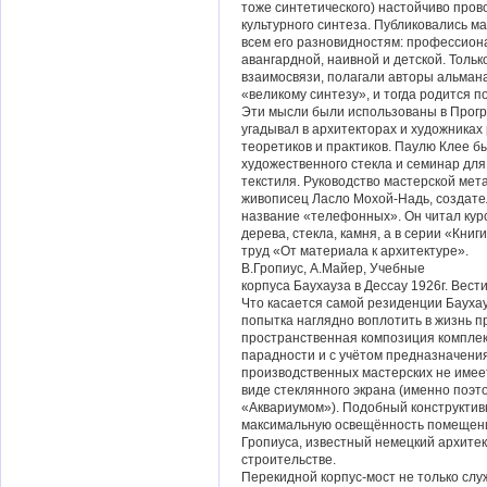
тоже синтетического) настойчиво про
культурного синтеза. Публиковались м
всем его разновидностям: профессион
авангардной, наивной и детской. Толь
взаимосвязи, полагали авторы альмана
«великому синтезу», и тогда родится п
Эти мысли были использованы в Прогр
угадывал в архитекторах и художниках
теоретиков и практиков. Паулю Клее б
художественного стекла и семинар дл
текстиля. Руководство мастерской мет
живописец Ласло Мохой-Надь, создате
название «телефонных». Он читал кур
дерева, стекла, камня, а в серии «Кни
труд «От материала к архитектуре».
В.Гропиус, А.Майер, Учебные
корпуса Баухауза в Дессау 1926г. Вести
Что касается самой резиденции Баухауз
попытка наглядно воплотить в жизнь
пространственная композиция комплек
парадности и с учётом предназначени
производственных мастерских не имее
виде стеклянного экрана (именно поэт
«Аквариумом»). Подобный конструкти
максимальную освещённость помещени
Гропиуса, известный немецкий архит
строительстве.
Перекидной корпус-мост не только слу