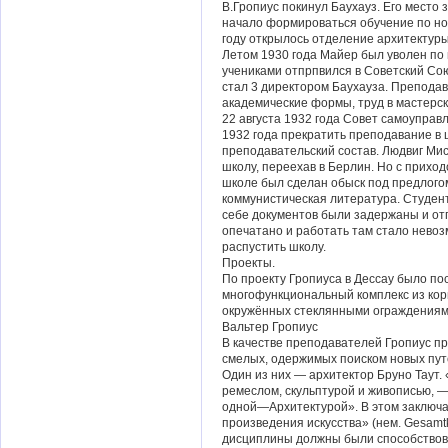
В.Гропиус покинул Баухауз. Его место
начало формироваться обучение по но
году открылось отделение архитектуры
Летом 1930 года Майер был уволен по 
учениками отпрпвился в Советский Сою
стал 3 директором Баухауза. Препода
академические формы, труд в мастерск
22 августа 1932 года Совет самоуправ
1932 года прекратить преподавание в 
преподавательский состав. Людвиг Мис
школу, переехав в Берлин. Но с приход
школе был сделан обыск под предлогом
коммунистическая литература. Студен
себе документов были задержаны и от
опечатано и работать там стало нево
распустить школу.
Проекты.
По проекту Гропиуса в Дессау было по
многофункциональный комплекс из корп
окружённых стеклянными ограждениям
Вальтер Гропиус
В качестве преподавателей Гропиус п
смелых, одержимых поиском новых пут
Один из них — архитектор Бруно Таут.
ремеслом, скульптурой и живописью, —
одной—Архитектурой». В этом заключал
произведения искусства» (нем. Gesamt
дисциплины должны были способствова