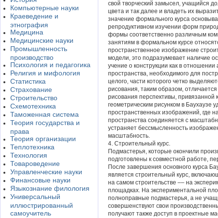
свой творческий замысел, учащийся д
Компьютерные науки
цвета и так далее и владеть их вырази
Краеведение и
значение формального курса основывае
этнография
репродуктивном изучении форм природ
Медицина
формы соответственно различным ком
Медицинские науки
занятиям в формальном курсе относят
Промышленность
пространственное изображение строит
производство
модели, это подразумевает наличие ос
Психология и педагогика
учение о конструкции как в отношении 
Религия и мифология
пространства, необходимого для пост
Статистика
целого, части которого четко выделяют
Страхование
рисования, таким образом, отличается
рисования перспективы, привязанной к 
Строительство
геометрическим рисунком в Баухаузе 
Схемотехника
пространственных изображений, где н
Таможенная система
пространства соединяется с масштабн
Теория государства и
устраняет бессмысленность изображен
права
масштабность.
Теория организации
4. Строительный курс.
Теплотехника
Подмастерья, которые окончили прои
Технология
подготовлены к совместной работе, пер
Товароведение
После завершения основного курса Ба
Управленческие науки
является строительный курс, включающ
Финансовые науки
на самом строительстве –– на экспер
Языкознание филология
площадках. На экспериментальной пло
Универсальный
полноправные подмастерья, а не учащ
иллюстрированный
совершенствуют свои производственн
самоучитель
получают также доступ в проектные ма