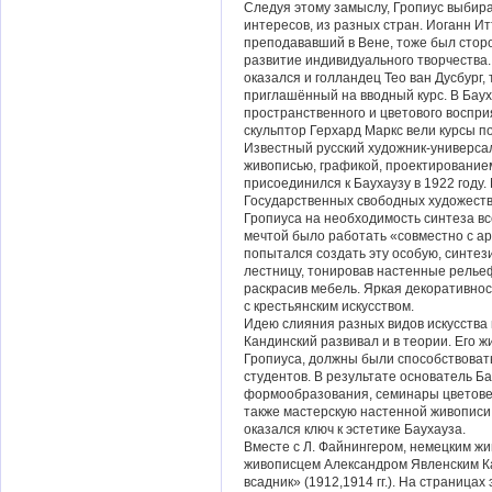
Следуя этому замыслу, Гропиус выбир
интересов, из разных стран. Иоганн И
преподававший в Вене, тоже был стор
развитие индивидуального творчества
оказался и голландец Тео ван Дусбург,
приглашённый на вводный курс. В Бау
пространственного и цветового воспр
скульптор Герхард Маркс вели курсы п
Известный русский художник-универса
живописью, графикой, проектирование
присоединился к Баухаузу в 1922 году.
Государственных свободных художеств
Гропиуса на необходимость синтеза все
мечтой было работать «совместно с ар
попытался создать эту особую, синте
лестницу, тонировав настенные рельеф
раскрасив мебель. Яркая декоративнос
с крестьянским искусством.
Идею слияния разных видов искусства 
Кандинский развивал и в теории. Его 
Гропиуса, должны были способствова
студентов. В результате основатель Ба
формообразования, семинары цветовед
также мастерскую настенной живописи.
оказался ключ к эстетике Баухауза.
Вместе с Л. Файнингером, немецким ж
живописцем Александром Явленским К
всадник» (1912,1914 гг.). На страницах 