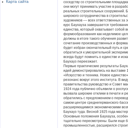
Карта сайта
соседству со строительными площадка
они могут принимать участие в разраб
реальных строительных сооружений. Б
широкого сотрудничества в строитель
художников –– всех ответственных за э
курс Баухауза завершается требовани
единства, который охватывает собой в
формообразования как неделимое цел
должны в итоге такого обучения разви
сочетание производственных и формал
будет избран окончательный путь и ср
обратиться к умозрительной экспериме
всегда будут помнить о единстве и иск
Баухауз переезжает.
Первые практические результаты Бау
идей демонстрировались на выставке 
«Искусство и техника. Новое единств
резонанс вокруг этого института. В ви
правительства руководство и Совет ма
1924 года публично объявили о роспус
вызвала широкие отклики в печати и р
обратились с предложением о переводе
самом центре среднегерманского бассе
расширяющимися экономическими возм
Баухауз туда. Весной 1925 года масте
Основные положения Баухауза, особе
тщательно пересмотрены. Были еще б
промышленностью, расширился строите