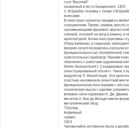
стул “Василий”
названный в честь Кандинского. 1925
2. М.Брейер тележка с тремя 3.М.Брей
колесами.
В некоторых проектах предметы мебе
сооружениям. Таково, скажем, кресло 
напоминающими фрагмент крепостной 
спинкой, похожей на вход в хижину, и
архитектурой. Более конструктивны ст
(Пира Бюкинка), и сиденьем, приподнят
феерия силуэтов родилась в результат
функциональностью. Излюбленной тем
осветительных приборов. Причём поиск
сблизились с работами художников на
(Nеие ЗасЫаспЬеН:). Создаваемые пр
сконструированный объект». Таков, к 
модулятор Л. Мохой-Надя. Эта кинетич
пластика напоминала гигантский венти
функциональную конструкцию с абстр
техническую мысль с идеями супрема
впервые сконструировал К. Дж. Джакер (
металла А. Ван де Вельде имели форм
металлический обод.
Т.Боглер,
Кофейный
сервиз,
1923
Чрезвычайно интересна была и дизайн