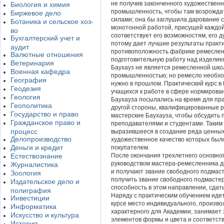
не получив законченного художественн
Биология и химия
промышленность, чтобы там возрожда
Биржевое дело
силами; она бы заглушила дарование 
Ботаника и сельское хоз-
монотонной работой, присущей каждой
во
соответствует его возможностям, его 
Бухгалтерский учет и
потому дает лучшие результаты практи
аудит
противоположность фабрике ремеслен
Валютные отношения
подготовительную работу над изделием
Ветеринария
Баухауз не является ремесленной школ
Военная кафедра
промышленностью; но ремесло необход
География
нужно в прошлом. Практический курс в
Геодезия
учащихся к работе в сфере нормирова
Геология
Баухауза посылались на время для пр
Геополитика
другой стороны, квалифицированные р
Государство и право
мастерские Баухауза, чтобы обсудить
Гражданское право и
преподавателями и студентами. Таким
процесс
выразившееся в создание ряда ценных
Делопроизводство
художественное качество которых был
Деньги и кредит
покупателем.
Естествознание
После окончания трехлетнего основног
руководством мастера-ремесленника 
Журналистика
и получают звание свободного подмас
Зоология
получить звание свободного подмастер
Издательское дело и
способность в этом направлении, сдат
полиграфия
Наряду с практическим обучением иде
Инвестиции
курсе место индивидуального, произв
Информатика
характерного для Академии, занимает
Искусство и культура
элементов формы и цвета и соответст
История