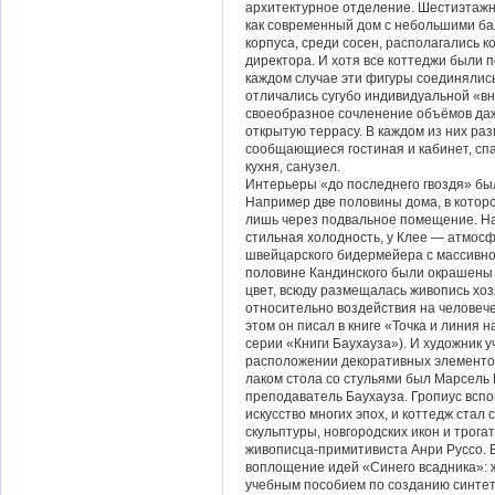
архитектурное отделение. Шестиэтаж
как современный дом с небольшими бал
корпуса, среди сосен, располагались 
директора. И хотя все коттеджи были п
каждом случае эти фигуры соединялись
отличались сугубо индивидуальной «в
своеобразное сочленение объёмов даж
открытую террасу. В каждом из них ра
сообщающиеся гостиная и кабинет, сп
кухня, санузел.
Интерьеры «до последнего гвоздя» бы
Например две половины дома, в котор
лишь через подвальное помещение. На
стильная холодность, у Клее — атмос
швейцарского бидермейера с массивно
половине Кандинского были окрашены 
цвет, всюду размещалась живопись хоз
относительно воздействия на человече
этом он писал в книге «Точка и линия 
серии «Книги Баухауза»). И художник 
расположении декоративных элементов
лаком стола со стульями был Марсель 
преподаватель Баухауза. Гропиус всп
искусство многих эпох, и коттедж стал
скульптуры, новгородских икон и трог
живописца-примитивиста Анри Руссо.
воплощение идей «Синего всадника»: 
учебным пособием по созданию синтет