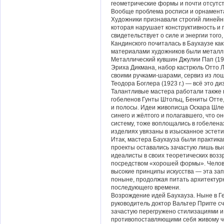
геометрические формы и почти отсутст
Вообще проблема росписи и орнамента
Художники признавали строгий линейн
которая нарушает конструктивность и
свидетельствует о силе и энергии того
Кандинского почиталась в Баухаузе к
материалами художников были металл 
Металлический кувшин Джулии Пап (192
Эриха Дикмана, набор кастрюль Отто
своими ручками-шарами, сервиз из ло
Теодора Боглера (1923 г.) — всё это 
Талантливые мастера работали также в
гобеленов Гунты Штольц, Бениты Отте
и полосы. Идеи живописца Оскара Шле
синего и жёлтого и полагавшего, что о
систему, тоже воплощались в гобеленах
изделиях увязаны в изысканное эстети
Итак, мастера Баухауза были практика
проекты оставались зачастую лишь вы
идеалисты в своих теоретических возз
посредством «хорошей формы». Челове
высокие принципы искусства — эта зап
поныне, продолжая питать архитектур
последующего времени.
Возрождение идей Баухауза. Ныне в Г
руководитель доктор Вальтер Пригге с
зачастую перегружено стилизациями и
противопоставляющими себя живому ч