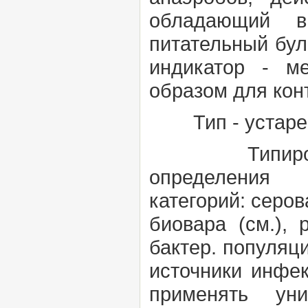
обладающий в
питательный бул
индикатор - м
образом для кон
Тип
- устаре
Типиров
опред
категорий:
серо
биовара
(см.),
бактер. популяц
источники инфе
применять ун