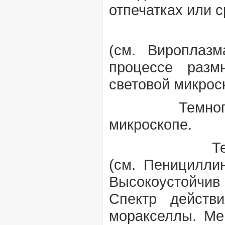
отпечатках или 
Тельца
(см.
Вироплаз
процессе разм
световой микрос
Темнопольн
микроскопе.
Темоцилли
(см.
Пеницилли
Высокоустойчи
Спектр действи
моракселлы. Ме