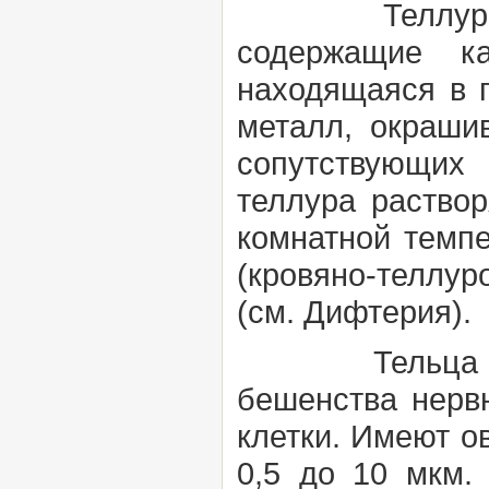
Теллурито
содержащие к
находящаяся в п
металл, окраши
сопутствующих 
теллура раствор
комнатной темпе
(кровяно-теллур
(см.
Дифтерия).
Тельца Ба
бешенства нервн
клетки. Имеют о
0,5 до 10 мкм.