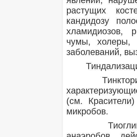
растущих кост
кандидозу поло
хламидиозов, р
чумы, холеры, 
заболеваний, вы
Тиндализац
Тинкториал
характеризующ
(см.
Красители
микробов.
Тиогликол
анаэробов, дей