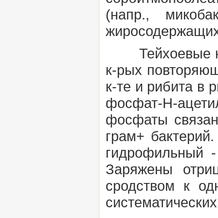
(напр., микоба
жиросодержащих
Тейхоевые к
к-рых повторяющ
к-те и рибита в 
фосфат-Н-ацети
фосфаты связан
грам+ бактерий.
гидрофильный -
Заряжены отриц
сродством к од
систематических