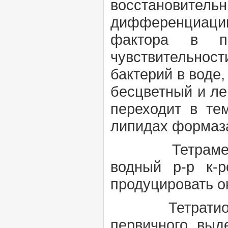
восстановительн
дифференциации
фактора в пи
чувствительнос
бактерий в воде,
бесцветный и ле
переходит в те
липидах формаза
Тетраметилпа
водный р-р к-р
продуцировать о
Тетратионат
первичного выд