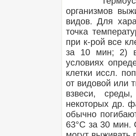
Термоустойчив
организмов выж
видов. Для хара
точка температу
при к-рой все кл
за 10 мин; 2) 
условиях опред
клетки иссл. по
от видовой или 
взвеси, среды
некоторых др. ф
обычно погибают
63°С за 30 мин.
могут выживать 