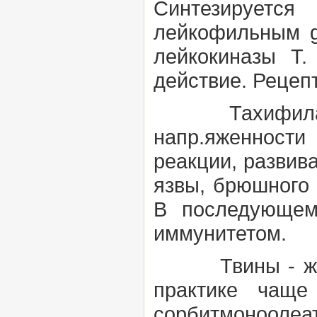
Синтезируетс
лейкофильным
лейкокиназы Т.
действие. Рецеп
Тахифила
напр.яженности
реакции, развив
язвы, брюшного 
В последующем
иммунитетом.
Твины
- 
практике чаще 
сорбитмоноолеа