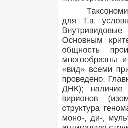
Таксономия 
для Т.в. услов
Внутривидовые 
Основным крит
общность про
многообразны и
«вид» всеми пр
проведено. Глав
ДНК); наличие 
вирионов (изом
структура геном
моно-, ди-, мул
антигенную струк