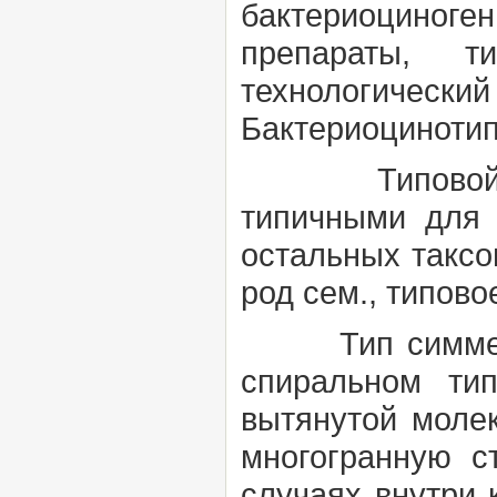
бактериоциноге
препараты, 
технологический
Бактериоцинотип
Типовой 
типичными для 
остальных таксо
род сем., типовое
Тип симме
спиральном ти
вытянутой моле
многогранную с
случаях внутри 