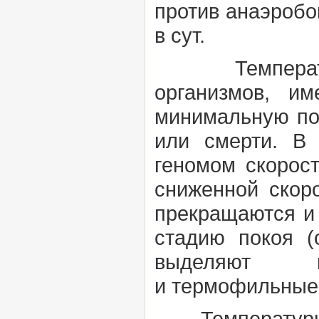
против анаэробов
в сут.
Температурн
организмов, и
минимальную по
или смерти. В 
геномом скорост
сниженной скор
прекращаются и 
стадию покоя (
выделяют
и
термофильны
Температурн