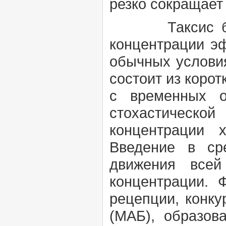
резко сокращает
Таксис ба
концентрации э
обычных условия
состоит из корот
с временных о
стохастическо
концентрации 
Введение в ср
движения всей
концентрации. 
рецепции, конк
(МАБ), образов