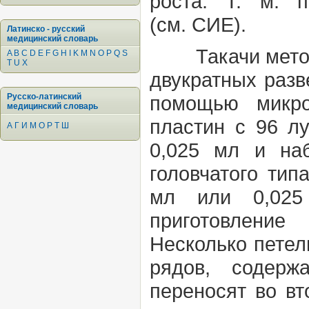
роста. Т. м. 
(см.
СИЕ).
Латинско - русский
медицинский словарь
Такачи мет
A
B
C
D
E
F
G
H
I
K
M
N
O
P
Q
S
T
U
X
двукратных разв
Русско-латинский
помощью микро
медицинский словарь
пластин с 96 л
А
Г
И
М
О
Р
Т
Ш
0,025 мл и наб
головчатого тип
мл или 0,025
приготовление
Несколько петел
рядов, содерж
переносят во вт