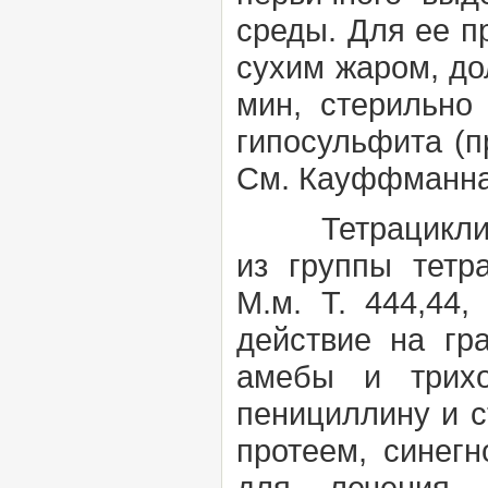
среды. Для ее п
сухим жаром, до
мин, стерильно
гипосульфита (п
См.
Кауффманна
Тетрациклин (T
из группы
тетр
М.м. Т. 444,44,
действие на гр
амебы и трихо
пенициллину и 
протеем, синег
для лечения г