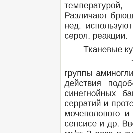
температурой
Различают
брю
нед. использую
серол. реакции.
Тканевые ку
Тобрамиц
группы
аминогл
действия подоб
синегнойных ба
серратий и прот
мочеполового и
сепсисе и др. Вво