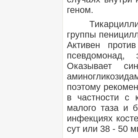
геном.
Тикарциллин (T
группы
пеницил
Активен против
псевдомонад, 
Оказывает си
аминогликозида
поэтому рекомен
в частности с 
малого таза и б
инфекциях костей
сут или 38 - 50 мг