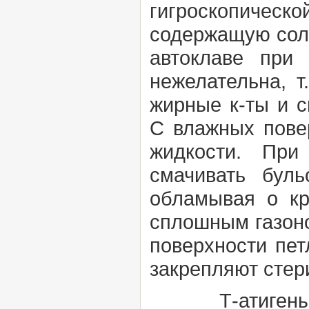
гигроскопическ
содержащую соле
автоклаве при
нежелательна, т
жирные к-ты и 
С влажных пове
жидкости. При
смачивать буль
обламывая о кр
сплошным газоно
поверхности пет
закрепляют стер
Т-атигены (т