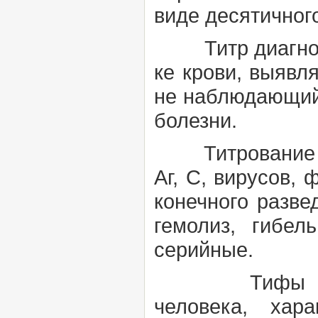
виде десятичног
Титр диагнос
ке крови, выявл
не наблюдающийс
болезни.
Титровани
Аг, С, вирусов, 
конечного разве
гемолиз, гибел
серийные.
Тифы
человека, хара