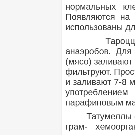
нормальных кле
Появляются на 
использованы для
Тароцци сре
анаэробов. Для
(мясо) заливают 
фильтруют. Прос
и заливают 7-8 
употреблением 
парафиновым ма
Татумеллы (T
грам- хемоорга