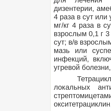
дизентерии, аме
4 раза в сут или 
мг/кг 4 раза в с
взрослым 0,1 г 3 р
сут; в/в взрослым 
мазь или сусп
инфекций, вклю
угревой болезни
Тетрацикл
локальных ант
стрептомицет
окситетрацикли