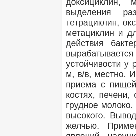
доксициклин, 
выделения раз
тетрациклин, ок
метациклин и д
действия бакте
вырабатывается
устойчивости у 
м, в/в, местно.
приема с пищей
костях, печени,
грудное молоко.
высокого. Выво
желчью. Приме
явлений, наруш