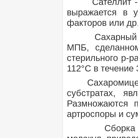
Сателлит
выражается в
факторов или др
Сахарный б
МПБ, сделанном
стерильного р-р
112°С в течение 
Сахаромицеты 
субстратах, яв
Размножаются п
артроспоры и су
Сборка ви