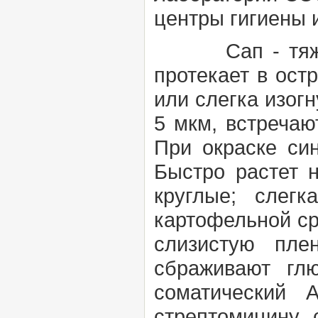
центры гигиены 
Сап
- тяж
протекает в ост
или слегка изог
5 мкм, встречаю
При окраске си
Быстро растет 
круглые; слегк
картофельной ср
слизистую пле
сбраживают гл
соматический 
стрептомицину,