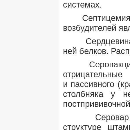
системах.
Септицеми
возбудителей яв
Сердцевин
ней белков. Расп
Серовакци
отрицател
и
пассивного
(к
столбняка у н
постпрививочной
Серова
структуре шта