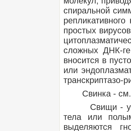
молекул, привод
спиральной симм
репликативного
простых вирусов
цитоплазматиче
сложных ДНК-ге
вносится в пуст
или эндоплазмат
транскриптазо-р
Свинка
- см
Свищи
- 
тела или полым
выделяются гн