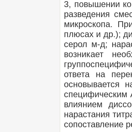
3, повышении ко
разведения сме
микроскопа. Пр
плюсах и др.); д
серол м-д; нара
возникает нео
группоспецифич
ответа на пер
основывается н
специфическим А
влиянием дисс
нарастания титр
сопоставление ре