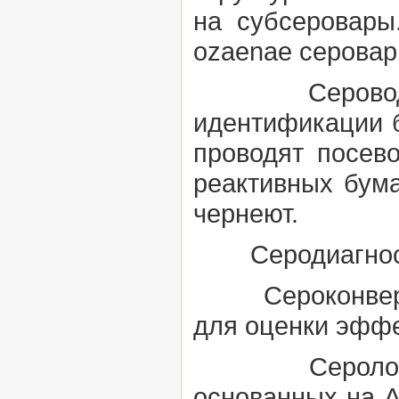
на
субсеровар
ozaenae серовар
Сероводоро
идентификации б
проводят посев
реактивных бум
чернеют.
Серодиагнос
Сероконвер
для оценки эффе
Серологиче
основанных на
А