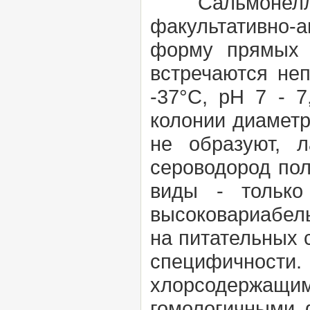
Сальмонеллы (
факультативно-а
форму прямых 
встречаются не
-37°С, рН 7 - 
колонии диаметр
не образуют, л
сероводород пол
виды - только
высоковариабель
на питательных 
специфичности.
хлорсодержащим
гомологичными 