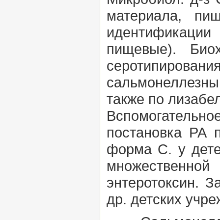
материала, пи
идентификации
пищевые).
Био
серотипирован
сальмонеллезны
также по лизабе
Вспомогательн
постановка РА 
форма С. у дет
множественной
энтеротоксин. З
др. детских учр