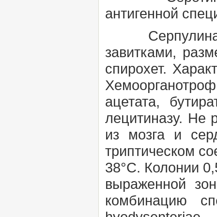
антигенной спец
Серпулина (S
завитками, разм
спирохет. Харак
Хемоорганотроф,
ацетата, бутира
лецитиназу. Не 
из мозга и сер
триптическом со
38°С. Колонии 0,
выраженной зо
комбинацию сп
hyodysenteriae 