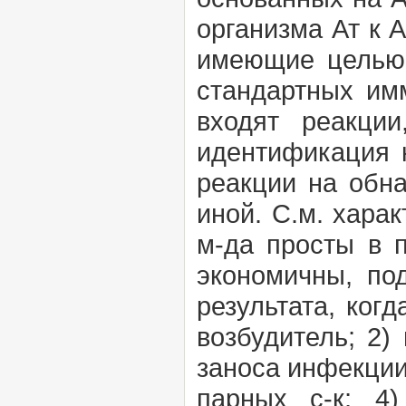
организма Ат к 
имеющие целью 
стандартных имм
входят реакци
идентификация к
реакции на обна
иной. С.м. хара
м-да просты в п
экономичны, по
результата, ког
возбудитель; 2)
заноса инфекции
парных с-к; 4)