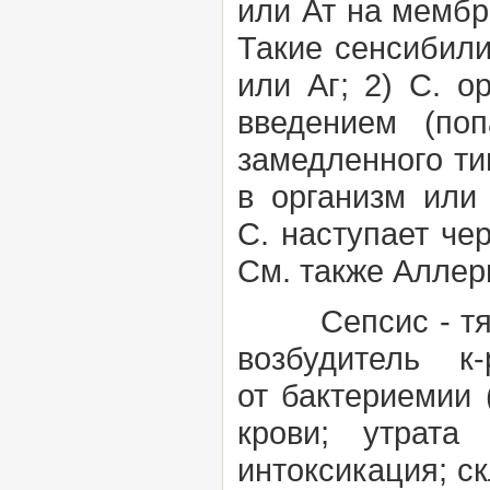
или Ат на мембр
Такие сенсибили
или Аг; 2)
С. о
введением (по
замедленного ти
в организм или
С.
наступает че
См. также
Аллер
Сепсис
- т
возбудитель к
от
бактериемии
крови; утрата
интоксикация; с