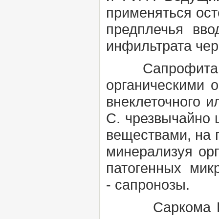
применяться ост
предплечья вво
инфильтрата чере
Сапрофит
органическими о
внеклеточного и
С. чрезвычайно 
веществами, на 
минерализуя орг
патогенных мик
-
сапронозы.
Саркома К