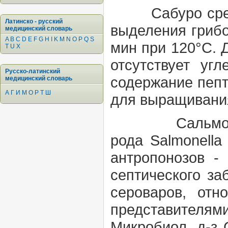
Сабуро ср
Латинско - русский
выделения грибо
медицинский словарь
A
B
C
D
E
F
G
H
I
K
M
N
O
P
Q
S
мин при 120°С. 
T
U
X
отсутствует уг
Русско-латинский
содержание пепт
медицинский словарь
А
Г
И
М
О
Р
Т
Ш
для выращивания
Сальмоне
рода
Salmonell
антропонозов -
септического за
сероваров, от
представителями
Микробиол. д-з 