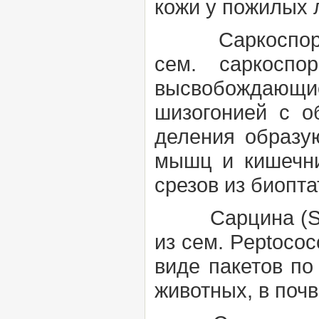
кожи у пожилых 
Саркоспор
сем. саркоспо
высвобождающие
шизогонией с о
деления образу
мышц и кишечни
срезов из биопт
Сарцина (Sa
из сем.
Peptoco
виде пакетов по
животных, в поч