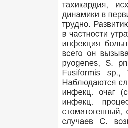
тахикардия, ис
динамики в перви
трудно. Развити
в частности утр
инфекция больн
всего он вызыв
pyogenes, S. pn
Fusiformis sp.,
Наблюдаются слу
инфекц. очаг
(
инфекц. проц
стоматогенный, 
случаев С. воз