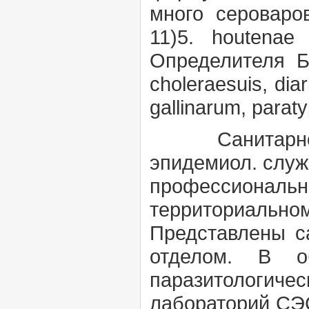
много сероваро
11)5.
houtena
Определителя Б
choleraesuis, dia
gallinarum, paraty
Санитарно-эп
эпидемиол. служ
профессиональ
территориальном
Представлены с
отделом. В о
паразитологичес
лабораторий СЭС