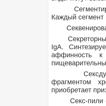
Сегментиров
Каждый сегмент 
Секвениров
Секреторный
IgA. Синтезиру
аффинность к 
пищеварительны
Сексдук
фрагментом хр
приобретает при
Секс-пили