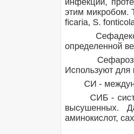
инфекции, прот
этим микробом. 
ficaria, S. fontico
Сефадек
определенной ве
Сефароз
Используют для 
СИ
- междун
СИБ
- сис
высушенных. Д
аминокислот, сах
Сибирс