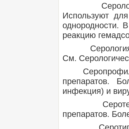
Серологиче
Используют для
однородности. 
реакцию гемадсо
Серологи
См.
Серологичес
Серопрофил
препаратов. Бо
инфекция) и виру
Серотер
препаратов. Бол
Серотип (с