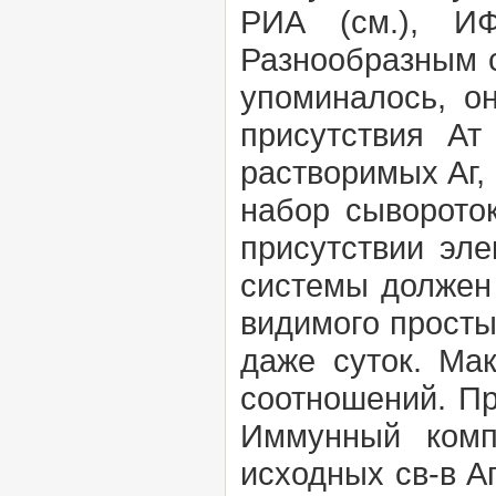
РИА
(см.),
И
Разнообразным с
упоминалось, о
присутствия Ат
растворимых Аг
набор
сыворото
присутствии эле
системы должен 
видимого просты
даже суток. Ма
соотношений. Пр
Иммунный комп
исходных св-в А