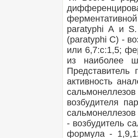
дифференцирова
ферментативной
paratyphi А
и
S.
(paratyphi С)
- в
или 6,7:с:1,5; 
из наиболее ш
Представитель г
активность ана
сальмонеллезов
возбудителя па
сальмонеллезов 
-
возбудитель са
формула - 1,9,1