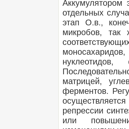
Аккумулятором 
отдельных случ
этап О.в., кон
микробов, так 
соответствующих
моносахаридов
нуклеотидов,
Последовательно
матрицей, угл
ферментов. Рег
осуществляетс
репрессии синте
или повышени