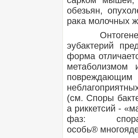
обезьян, опухо
рака молочных ж
Онтогенез 
эубактерий пр
форма отличает
метаболизмом 
повреждающим 
неблагоприятны
(см.
Споры бакт
а риккетсий - «
фаз: спор
особь
®
многояде