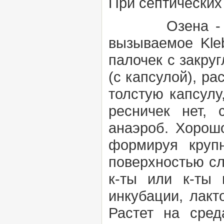
При септических
Озена
-
вызываемое
Kle
палочек с закру
(с капсулой), р
толстую капсулу
ресничек нет, 
анаэроб. Хорошо
формируя круп
поверхностью сл
к-ты или к-ты 
инкубации, лакт
Растет на сре