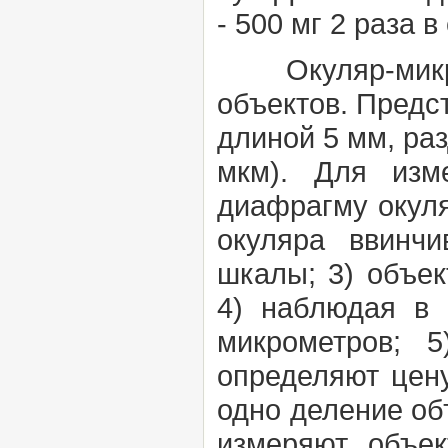
- 500 мг 2 раза в 
Окуляр-микр
объектов. Предс
длиной 5 мм, ра
мкм). Для изм
диафрагму окуля
окуляра ввинч
шкалы; 3)
объек
4) наблюдая в 
микрометров; 
определяют цену
одно деление объ
измеряют объек