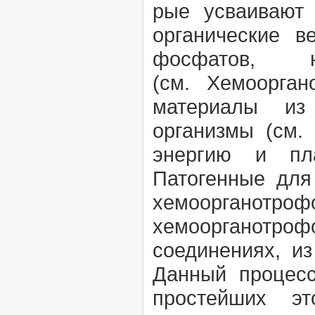
рые усваивают
органические в
фосфатов, н
(см.
Хемоорга
материалы из 
организмы (см
энергию и пла
Патогенные для
хемоорганотр
хемоорганотроф
соединениях, и
Данный процесс
простейших э