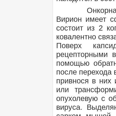
Онкорнавирус
Вирион имеет с
состоит из 2 ко
ковалентно связ
Поверх капси
рецепторными в
помощью обратн
после перехода 
привнося в них
или трансформ
опухолевую с о
вируса. Выдел
сарком мышей, к