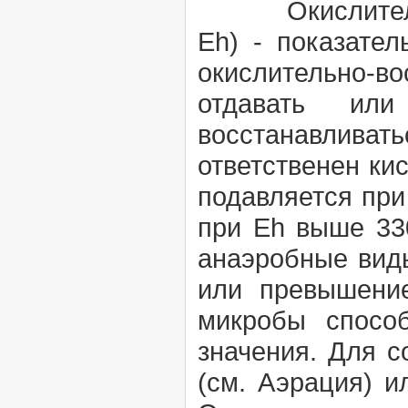
Окислительно-
Eh)
- показател
окислительно-во
отдавать или
восстанавливать
ответственен ки
подавляется при
при Eh выше 33
анаэробные вид
или превышение
микробы спосо
значения. Для с
(см.
Аэрация)
и