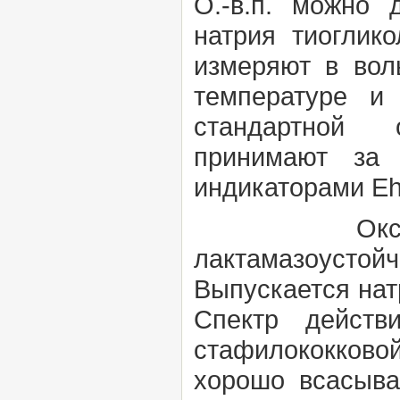
О.-в.п. можно 
натрия тиоглико
измеряют в вол
температуре и
стандартной о
принимают за 
индикаторами Eh
Оксацилли
лактамазоусто
Выпускается нат
Спектр действ
стафилококков
хорошо всасыва