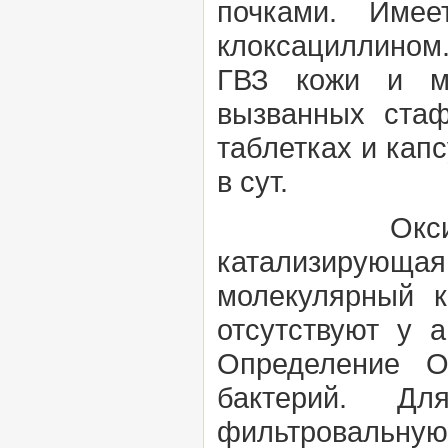
почками. Имее
клоксациллином
ГВЗ кожи и мяг
вызванных стаф
таблетках и капсу
в сут.
Оксид
катализирующа
молекулярный к
отсутствуют у 
Определение О
бактерий. Дл
фильтровал