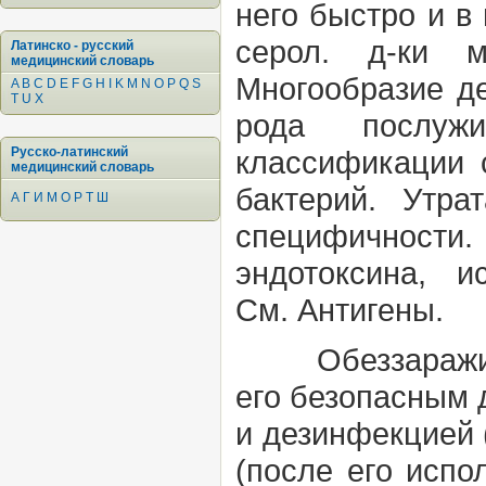
него быстро и в
серол. д-ки м
Латинско - русский
медицинский словарь
Многообразие де
A
B
C
D
E
F
G
H
I
K
M
N
O
P
Q
S
T
U
X
рода послуж
Русско-латинский
классификации
медицинский словарь
бактерий. Утра
А
Г
И
М
О
Р
Т
Ш
специфичности.
эндотоксина, 
См.
Антигены.
Обеззаражи
его безопасным 
и
дезинфекцией
(после его испо