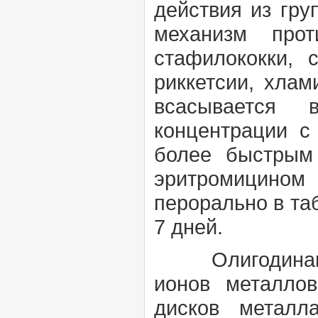
действия из гр
механизм прот
стафилококки, с
риккетсии, хлам
всасывается 
концентрации с
более быстрым
эритромицино
перорально в табл
7 дней.
Олигодинамич
ионов металло
дисков металл