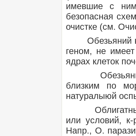
имевшие с ним
безопасная схем
очистке (см.
Очи
Обезьяний ви
геном, не имее
ядрах клеток поч
Обезьянья
близким по мор
натуралыюй оспы
Облигатн
или условий, к
Напр., О. парази