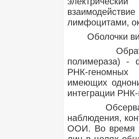
электрический
взаимодейств
лимфоцитами, ок
Оболочки ви
Обратная тра
полимераза) -
РНК-геномных 
имеющих однони
интеграции РНК-
Обсерва
наблюдения, кон
ООИ. Во время 
лиц в целях обн