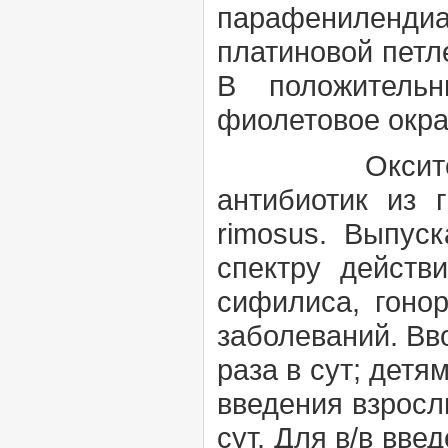
парафениленди
платиновой петл
В положительн
фиолетовое окр
Окситетрацик
антибиотик из
rimosus. Выпус
спектру действ
сифилиса, гонор
заболеваний. Вво
раза в сут; детям
введения взрослым
сут. Для в/в вв