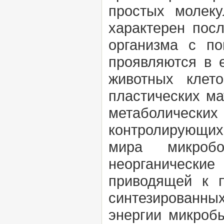
простых молек
характерен пос
организма с по
проявляются в 
животных клето
пластических ма
метаболическ
контролирующи
мира микроб
неорганически
приводящей к 
синтезированны
энергии микроб