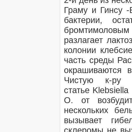
Граму и Гинсу -
бактерии, ост
бромтимоловым
разлагает лакто
колонии клебси
часть среды Рас
окрашиваются в
Чистую к-ру 
статье
Klebsiella
О. от возбуди
нескольких бе
вызывает гибе
склеромы не выз