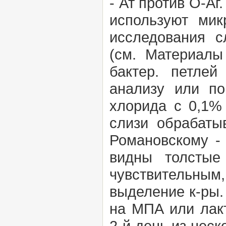
- Ат против О-Аг
используют мик
исследования с
(см.
Материалы
бактер. петлей
анализу или по
хлорида с 0,1%
слизи обрабаты
Романовскому -
видны толстые
чувствительны
выделение к-ры.
на МПА или лак
2-й день из нес