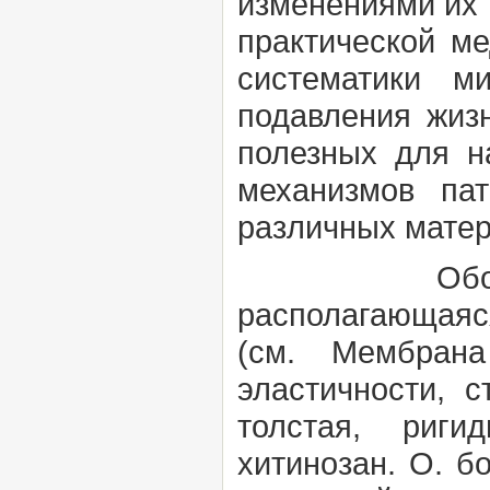
изменениями их 
практической ме
систематики м
подавления жиз
полезных для н
механизмов па
различных матери
Оболочка
располагающа
(см.
Мембрана
эластичности, с
толстая, риги
хитинозан. О. б