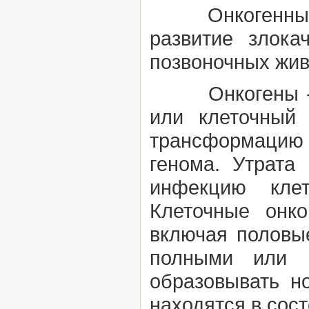
Онкогенные
развитие злока
позвоночных жив
Онкогены
или клеточный 
трансформацию к
генома. Утрата
инфекцию клет
Клеточные онко
включая половы
полными или н
образовывать н
находятся в сос