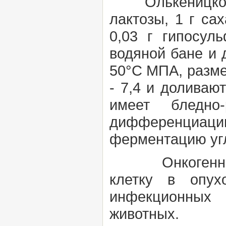
Олькеницкого с
лактозы, 1 г сах
0,03 г гипосул
водяной бане и 
50°С МПА, разме
- 7,4 и доливаю
имеет бледно
дифференциации
ферментацию угл
Онкогеннос
клетку в опух
инфекционных 
животных.