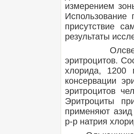
измерением зоны
Использование 
присутствие са
результаты иссл
Олсвера 
эритроцитов. Сос
хлорида, 1200 
консервации эр
эритроцитов чел
Эритроциты пр
применяют азид 
р-р натрия хлори