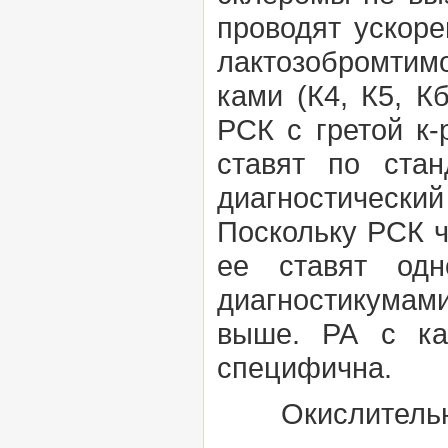
проводят ускор
лактозобромтим
ками (К4, К5, К
РСК с гретой к
ставят по стан
диагностический
Поскольку РСК ч
ее ставят одн
диагностикумами
выше. РА с ка
специфична.
Окислительно-