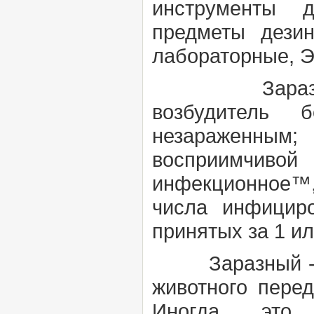
инструменты д
предметы дези
лабораторные, 
Заразительн
возбудитель 
незараженным;
восприимчивой
инфекционное™,
числа инфицир
принятых за 1 ил
Заразный
-
животного пере
Иногда это 