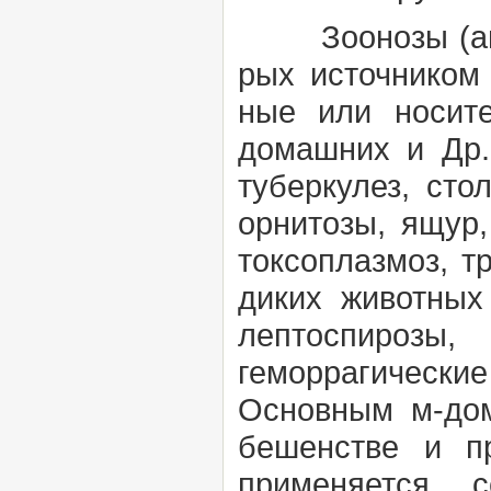
Зоонозы (ант
рых источником
ные или носите
домашних и Др.
туберкулез, сто
орнитозы, ящур,
токсоплазмоз, т
диких животных 
лептоспирозы,
геморрагические
Основным м-дом
бешенстве и п
применяется с