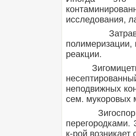
контаминиров
исследования, л
Затрав
полимеризации, 
реакции.
Зигомице
несептирован
неподвижных ко
сем. мукоровых 
Зигоспоры 
перегородками. 
к-рой возникает