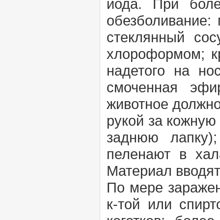
йода. При боле
обезболивание:
стеклянный сос
хлороформом; к
надетого на но
смоченная эфи
животное должн
рукой за кожную 
заднюю лапку)
пеленают в хал
Материал вводят
По мере заражен
к-той или спир