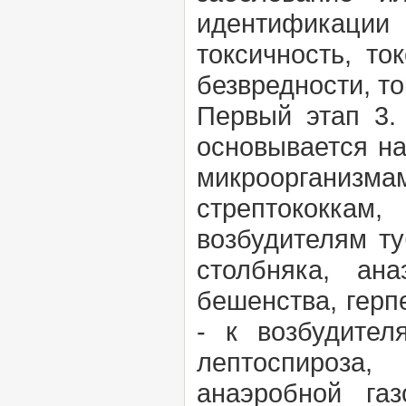
идентификации
токсичность, то
безвредности, то
Первый этап 3. 
основывается на
микроорганиз
стрептококкам
возбудителям ту
столбняка, ан
бешенства, герп
- к возбудител
лептоспироза,
анаэробной га