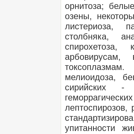
орнитоза; белы
озены, некотор
листериоза, п
столбняка, ан
спирохетоза, 
арбовирусам, 
токсоплазмам
мелиоидоза, бе
сирийских - 
геморрагически
лептоспирозов, 
стандартизиро
упитанности жи