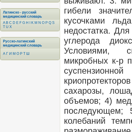
выживают. 3. ми
гибели значит
Латинско - русский
медицинский словарь
кусочками льд
A
B
C
D
E
F
G
H
I
K
M
N
O
P
Q
S
T
U
X
недостатка. Для
углерода диок
Русско-латинский
медицинский словарь
Условиями, с
А
Г
И
М
О
Р
Т
Ш
микробных к-р п
суспензионной
криопротекторов
сахарозы, лоша
объемов; 4) ме
последующем; 
колебаний темп
размораживани