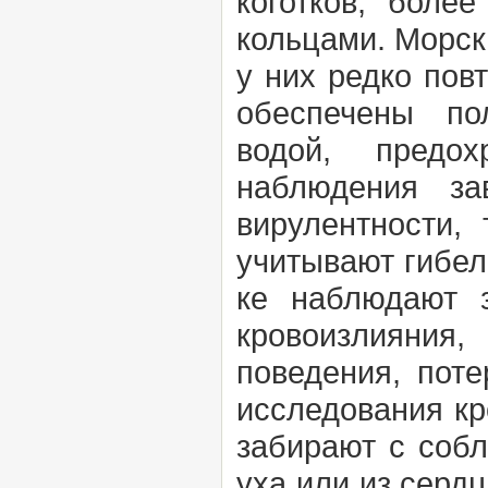
коготков; боле
кольцами. Морск
у них редко пов
обеспечены по
водой, предох
наблюдения за
вирулентности, 
учитывают гибел
ке наблюдают з
кровоизлияния
поведения, поте
исследования кро
забирают с собл
уха или из сердц