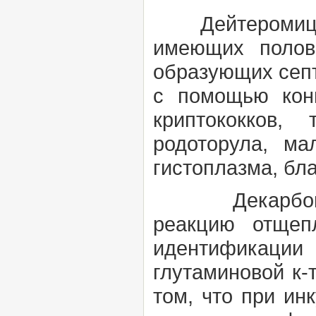
Дейтеромиц
имеющих полов
образующих сеп
с помощью кони
криптококков, 
родоторула, ма
гистоплазма, бл
Декарбокс
реакцию отщеп
идентификации
глутаминовой к-т
том, что при ин