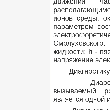
движении ча
располагающим
ионов среды, о
параметром сос
электрофоре
Смолуховского:
жидкости;
h
- вя
напряжение элек
Диагностик
Диарея но
вызываемый ро
является одной 