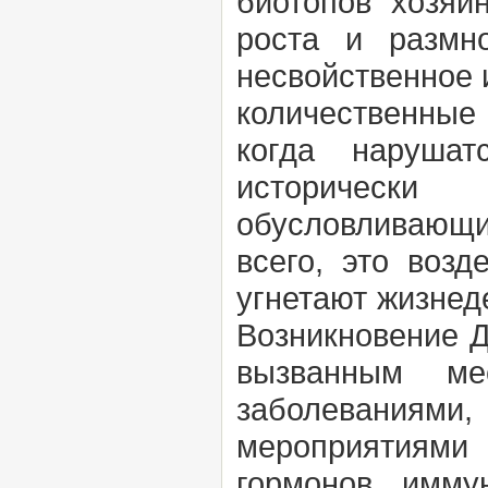
биотопов хозяи
роста и размн
несвойственное
количественные 
когда нарушат
исторически
обусловливающие
всего, это возд
угнетают жизнед
Возникновение Д
вызванным ме
заболеваниями,
мероприятиями
гормонов, имму