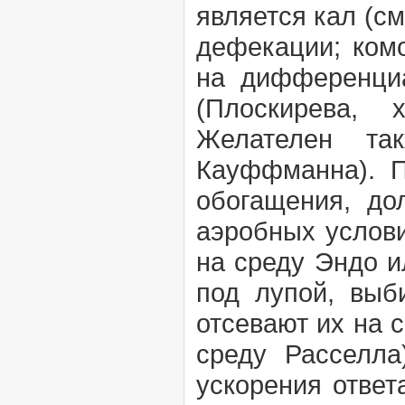
является кал (с
дефекации; комо
на дифференциа
(Плоскирева, х
Желателен та
Кауффманна). П
обогащения, до
аэробных услови
на среду Эндо и
под лупой, выб
отсевают их на 
среду Расселла
ускорения ответ