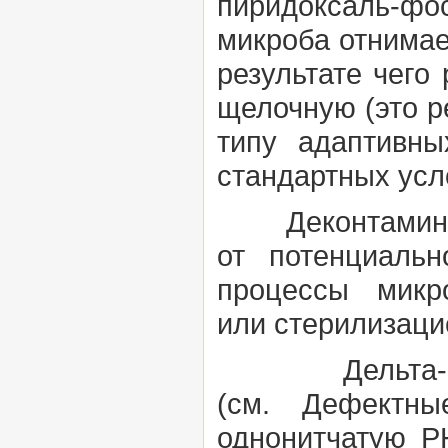
пиридоксаль-фо
микроба отнимае
результате чего
щелочную (это р
типу адаптивн
стандартных усл
Деконтамин
от потенциаль
процессы микр
или
стерилизац
Дельта-в
(см.
Дефектн
однонитчатую Р