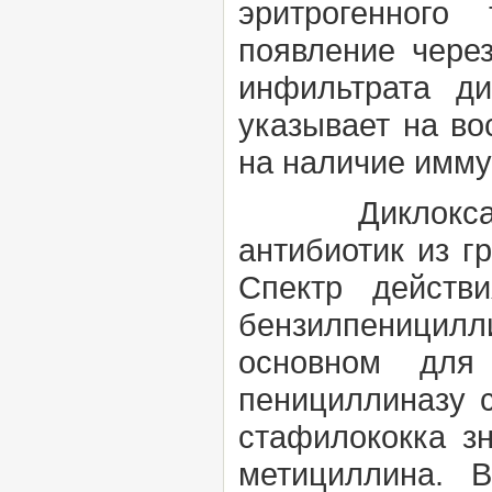
эритрогенного
появление через
инфильтрата д
указывает на во
на наличие имму
Диклоксацилли
антибиотик из 
Спектр действ
бензилпеницилл
основном для
пенициллиназу с
стафилококка з
метициллина. 