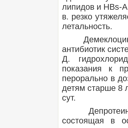
липидов и HBs-Ar
в. резко утяжел
летальность.
Демеклоциклин
антибиотик сист
Д. гидрохлори
показания к п
перорально в доз
детям старше 8 ле
сут.
Депротеини
состоящая в о