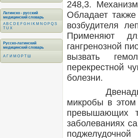
248,3. Механиз
Обладает также
Латинско - русский
медицинский словарь
возбудителя ле
A
B
C
D
E
F
G
H
I
K
M
N
O
P
Q
S
T
U
X
Применяют дл
Русско-латинский
гангренозной пи
медицинский словарь
вызвать гемо
А
Г
И
М
О
Р
Т
Ш
перекрестной чу
болезни.
Двенадцатип
микробы в этом 
превышающих т
заболеваниях са
поджелудочной