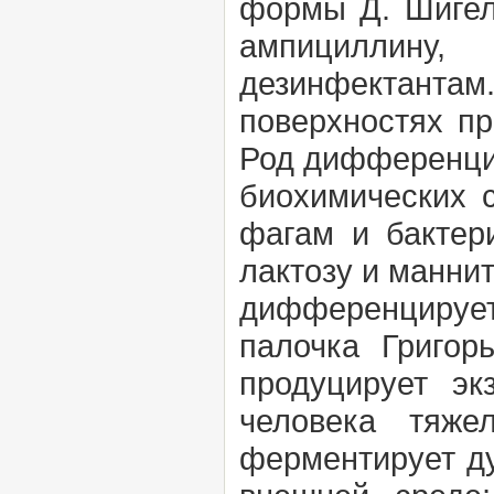
формы Д. Шигел
ампициллину, 
дезинфектантам
поверхностях пр
Род дифференцир
биохимических с
фагам и бактер
лактозу и маннит
дифференцируетс
палочка Григор
продуцирует эк
человека тяже
ферментирует ду