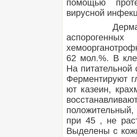
помощью проте
вирусной инфекц
Дермабакте
аспорогенны
хемоорганотрофн
62 мол.%. В кле
На питательной 
Ферментируют гл
ют казеин, крах
восстанавлива
положительный, н
при 45 , не рас
Выделены с кожи