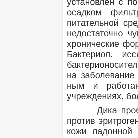
установлен с п
осадком фильт
питательной сре
недостаточно чу
хронические фо
Бактериол. ис
бактерионосител
на заболевание 
ным и работаю
учреждениях, бо
Дика про
против эритроген
кожи ладонной 