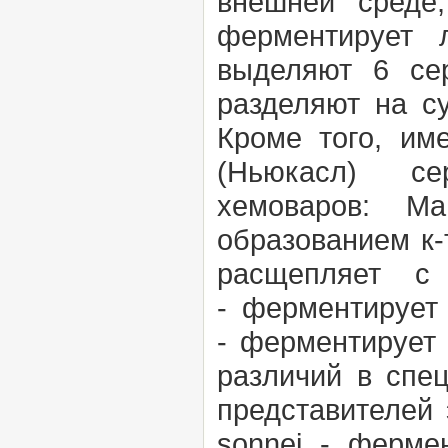
внешней среде
ферментирует 
выделяют 6 се
разделяют на су
Кроме того, им
(Ньюкасл) с
хемоваров:
М
образованием к-
расщепляет с
-
ферментирует 
-
ферментирует 
различий в спе
представителей 
sonnei -
фермен