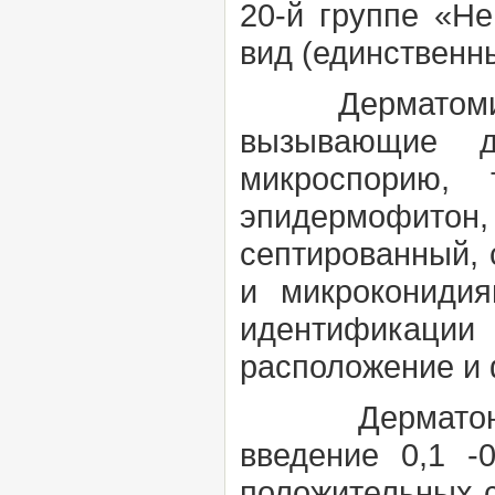
20-й группе «Н
вид (единственн
Дерматоми
вызывающие де
микроспорию, 
эпидермофит
септированный, 
и микрокониди
идентификаци
расположение и 
Дерматонекр
введение 0,1 -
положительных с