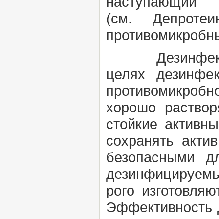
наступающи
(см.
Депроте
противомикробны
Дезинфект
целях
дезинф
противомикроб
хорошо раствор
стойкие активны
сохранять акти
безопасными дл
дезинфицируемые
рого изготовляю
Эффективность Д