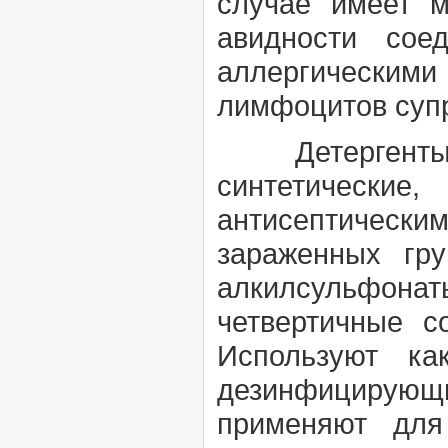
случае имеет м
авидности сое
аллергическими
лимфоцитов супр
Детергент
синтетическ
антисептическ
зараженных гр
алкилсульфон
четвертичные 
Используют ка
дезинфицирующ
применяют
для