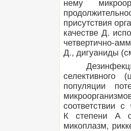
нему микроор
продолжительно
присутствия орга
качестве Д. исп
четвертично-ам
Д.,
дигуаниды
(с
Дезинфекция 
селективного 
популяции пот
микроорганизм
соответствии с
К
степени А
микоплазм, рикк