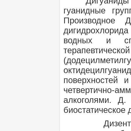
Дигуанид
гуанидные гру
Производное Д
дигидрохлорида
водных и сп
терапевтическ
(додецилмет
октидецилгуани
поверхностей и
четвертично-
алкоголями. Д
биостатическое д
Дизентери