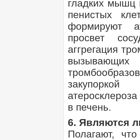
гладких мышц 
пенистых кле
формируют а
просвет сос
аггрегация тр
вызывающи
тромбообраз
закупоркой
атеросклероза
в печень.
6. Являются 
Полагают, что