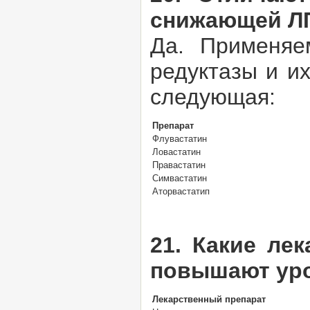
снижающей Л
Да. Применяе
редуктазы и и
следующая:
Препарат
Флувастатин
Ловастатин
Правастатин
Симвастатин
Аторвастатип
21. Какие ле
повышают уро
Лекарственный препарат