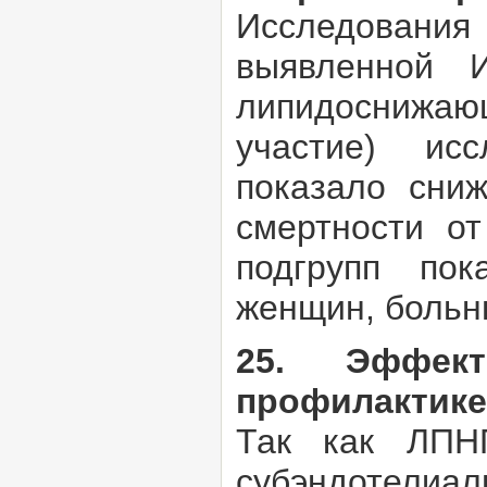
Исследования
выявленной 
липидоснижаю
участие) ис
показало сни
смертности о
подгрупп пок
женщин, больн
25. Эффек
профилактике
Так как ЛПН
субэндотелиал