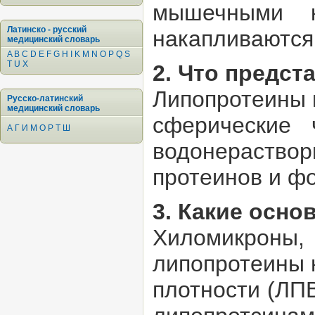
мышечными к
Латинско - русский
накапливаются 
медицинский словарь
A
B
C
D
E
F
G
H
I
K
M
N
O
P
Q
S
T
U
X
2. Что предс
Липопротеины п
Русско-латинский
медицинский словарь
сферические 
А
Г
И
М
О
Р
Т
Ш
водонераствор
протеинов и ф
3. Какие осн
Хиломикроны, 
липопротеины 
плотности (ЛП