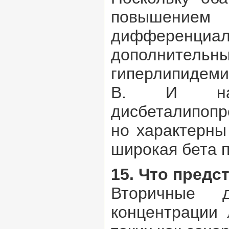
повышение
дифференци
дополнительны
гиперлипидеми
В. И нао
дисбеталипопр
но характерны
широкая бета 
15. Что пред
Вторичные д
концентрации 