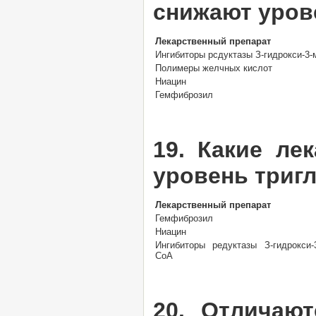
снижают уров
Лекарственный препарат
Ингибиторы рсдуктазы З-гидрокси-3
Полимеры желчных кислот
Ниацин
Гемфиброзил
19. Какие ле
уровень триг
Лекарственный препарат
Гемфиброзил
Ниацин
Ингибиторы редуктазы З-гидрокси-
СоА
20. Отличаю