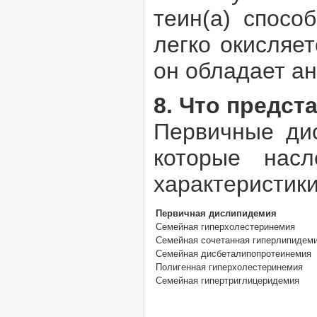
теин(а) спосо
легко окисляе
он обладает а
8. Что предс
Первичные дис
которые насл
характеристик
Первичная дислипидемия
Семейная гиперхолестеринемия
Семейная сочетанная гиперлипидем
Семейная дисбеталипопротеинемия
Полигенная гиперхолестеринемия
Семейная гипертриглицеридемия