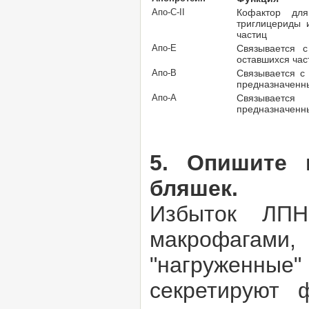
Апо-С-II
Кофактор для
триглицериды 
частиц
Апо-Е
Связывается 
оставшихся час
Апо-В
Связывается с
предназначенн
Апо-А
Связываетс
предназначенн
5. Опишите п
бляшек.
Избыток ЛПН
макрофагами,
"нагруженные
секретируют 