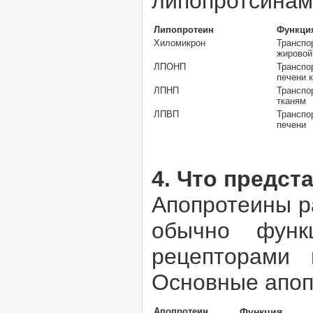
липопротсинам
Липопротеин
Функци
Хиломикрон
Транспо
жировой
ЛПОНП
Транспо
печени 
ЛПНП
Трансп
тканям
ЛПВП
Трансп
печени
4. Что предс
Апопротеины р
обычно функ
рецепторами 
Основные апоп
Апопротеин
Функция