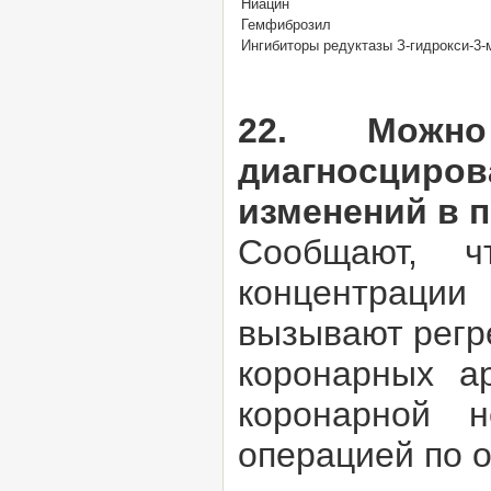
Ниацин
Гемфиброзил
Ингибиторы редуктазы З-гидрокси-3
22. Можн
диагносциро
изменений в 
Сообщают, ч
концентраци
вызывают регр
коронарных а
коронарной н
операцией по 