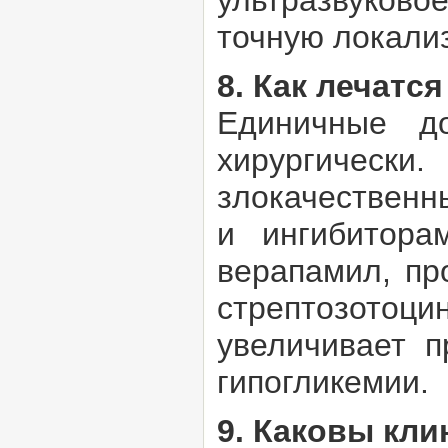
ультразвуково
точную локали
8. Как лечатс
Единичные до
хирургичес
злокачественн
и ингибитора
верапамил, пр
стрептозотоц
увеличивает п
гипогликемии.
9. Каковы кл