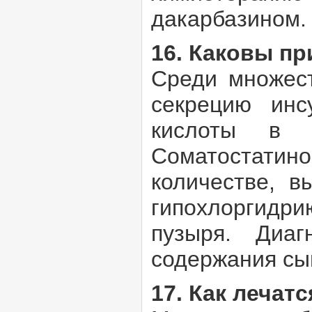
дакарбазином.
16. Каковы п
Среди множест
секрецию инс
кислоты в 
Соматостатин
количестве, в
гипохлоргидри
пузыря. Диаг
содержания сы
17. Как лечат