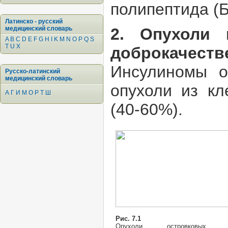
полипептида (
Латинско - русский
медицинский словарь
2. Опухоли 
A
B
C
D
E
F
G
H
I
K
M
N
O
P
Q
S
T
U
X
доброкачеств
Инсулиномы о
Русско-латинский
медицинский словарь
опухоли из кл
А
Г
И
М
О
Р
Т
Ш
(40-60%).
Рис. 7.1
Опухоли островковых к