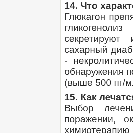
14. Что харак
Глюкагон преп
гликогеноли
секретируют 
сахарный диаб
- некролитиче
обнаружения п
(выше 500 пг/м
15. Как лечат
Выбор лечен
поражении, о
химиотерапи