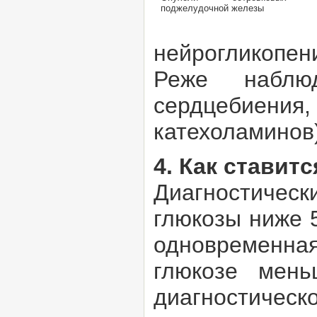
поджелудочной железы
нейрогликопен
Реже наблюд
сердцебиения,
катехоламинов)
4. Как ставит
Диагностическ
глюкозы ниже 
одновременна
глюкозе мень
диагностическо