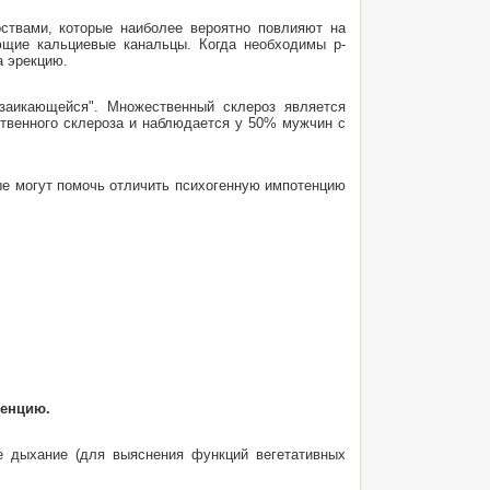
рствами, которые наиболее вероятно повлияют на
ющие кальциевые канальцы. Когда необходимы р-
а эрекцию.
заикающейся". Множественный склероз является
ственного склероза и наблюдается у 50% мужчин с
ые могут помочь отличить психогенную импотенцию
тенцию.
е дыхание (для выяснения функций вегетативных