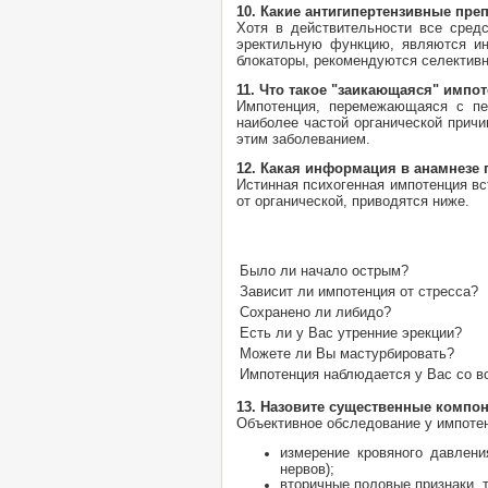
10. Какие антигипертензивные пре
Хотя в действительности все сред
эректильную функцию, являются ин
блокаторы, рекомендуются селективн
11. Что такое "заикающаяся" импо
Импотенция, перемежающаяся с пе
наиболее частой органической прич
этим заболеванием.
12. Какая информация в анамнезе
Истинная психогенная импотенция вс
от органической, приводятся ниже.
Было ли начало острым?
Зависит ли импотенция от стресса?
Сохранено ли либидо?
Есть ли у Вас утренние эрекции?
Можете ли Вы мастурбировать?
Импотенция наблюдается у Вас со в
13. Назовите существенные компо
Объективное обследование у импоте
измерение кровяного давлени
нервов);
вторичные половые признаки, т