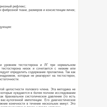
ернозный рефлекс;
 фиброзной ткани, размеров и консистенции яичек;
едующее:
ым уровнем тестостерона и ЛГ при нормальном
 тестостерона низок и сочетается с низким или
ледует определить содержание пролактина. Так как
онадизмом, которые не реагируют на тестостерон,
остаточности.
той целостности полового члена. Эта методика не
, которые нуждаются в более полном исследовании
ак брахиальное систолическое давление (то есть
вас-кулогенной импотенции. Его диагностическое
ижние конечности в течение нескольких минут. Это