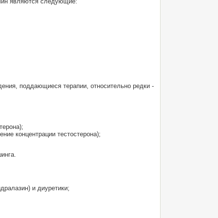
чин являются следующие:
дения, поддающиеся терапии, относительно редки -
терона);
ение концентрации тестостерона);
инга.
дралазин) и диуретики;