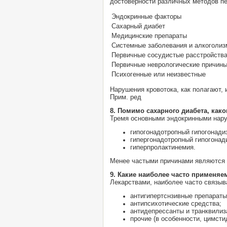
достоверности различных методов п
Эндокринные факторы
Сахарный диабет
Медицинские препараты
Системные заболевания и алкоголиз
Первичные сосудистые расстройства
Первичные неврологические причин
Психогенные или неизвестные
Нарушения кровотока, как полагают,
Прим. ред
8. Помимо сахарного диабета, ка
Тремя основными эндокринными нару
гипогонадотропный гипогонади
гипергонадотропный гипогонад
гиперпролактинемия.
Менее частыми причинами являются г
9. Какие наиболее часто применя
Лекарствами, наиболее часто связы
антигипертснзивные препараты,
антипсихотические средства;
антидепрессанты и транквилиз
прочие (в особенности, цимсти