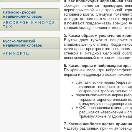
4. Как происходит нормальная эре
Эрекция является преимуществен
периферической и центральной нерв
Латинско - русский
головного мозга. Стимулы появляютс
медицинский словарь
доходят до полового члена как чере
A
B
C
D
E
F
G
H
I
K
M
N
O
P
Q
S
и помогают поддерживать эрекцию ч
T
U
X
гладкие мышцы полового члена, что п
5. Каким образом увеличение кров
Внутри двух губчатых пещеристы
Русско-латинский
гладкомышечную стенку. Когда нейр
медицинский словарь
лакунарное пространство в половом
стенкой и ригидной белочной обол
А
Г
И
М
О
Р
Т
Ш
веноокклюзивный механизм приводит 
6. Какие нервы и нейромедиаторы 
По крайней мере, три нейроэффекто
нервам и неадренэргическим нехоли
симпатические нервы (через а
суживают пещеристые и спир
сокращают трабекулярные г
парасимпатические нервы (чер
тормозят адренергические во
стимулируют неадренергическ
НХЭС-переносчики (окись азот
расширяют кавернозные и спи
трабекулярные гладкие мыш
7. Какова наиболее частая причин
Частоту различных причин импотенци