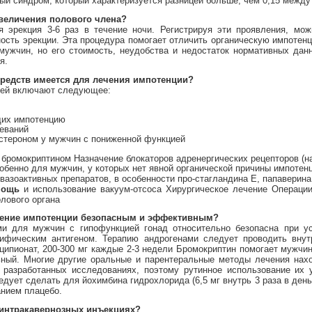
й синдром, который характеризуется разницей больше, чем 0,15 между 
увеличения полового члена?
 эрекция 3-6 раз в течение ночи. Регистрируя эти проявления, мож
ость эрекции. Эта процедура помогает отличить органическую импотен
 мужчин, но его стоимость, неудобства и недостаток нормативных да
я.
средств имеется для лечения импотенции?
ией включают следующее:
щих импотенцию
еваний
стероном у мужчин с пониженной функцией
бромокриптином Назначение блокаторов адренергических рецепторов (н
собенно для мужчин, у которых нет явной органической причины импотен
вазоактивных препаратов, в особенности про-стагландина Е, папаверин
мощь
и использование вакуум-отсоса Хирургическое лечение Операци
лового органа
ечение импотенции безопасным и эффективным?
ми для мужчин с гипофункцией гонад относительно безопасна при 
цифическим антигеном. Терапию андрогенами следует проводить вн
и ципионат, 200-300 мг каждые 2-3 недели Бромокриптин помогает муж
ьный. Многие другие оральные и парентеральные методы лечения нах
 разработанных исследованиях, поэтому рутинное использование их
дует сделать для йохимбина гидрохлорида (6,5 мг внутрь 3 раза в день
анием плацебо.
 интракавернозных инъекциях?