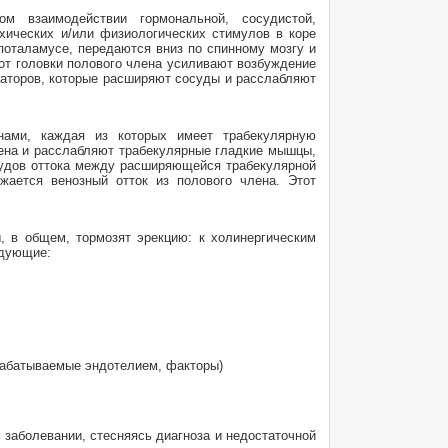
м взаимодействии гормональной, сосудистой,
хических и/или физиологических стимулов в коре
ипоталамусе, передаются вниз по спинному мозгу и
 от головки полового члена усиливают возбуждение
аторов, которые расширяют сосуды и расслабляют
ами, каждая из которых имеет трабекулярную
ена и расслабляют трабекулярные гладкие мышцы,
судов оттока между расширяющейся трабекулярной
жается венозный отток из полового члена. Этот
, в общем, тормозят эрекцию: к холинергическим
едующие:
ырабатываемые эндотелием, факторы)
 заболевании, стесняясь диагноза и недостаточной