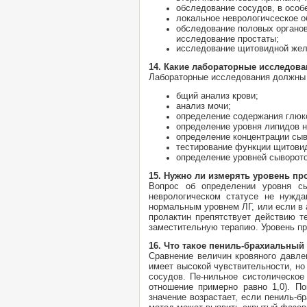
обследование сосудов, в особ
локальное неврологичсеское о
обследование половых органов
исследование простаты;
исследование щитовидной жел
14. Какие лабораторные исследов
Лабораторные исследования должны 
бщий анализ крови;
анализ мочи;
определение содержания глюк
определение уровня липидов 
определение концентрации сыв
тестирование функции щитови
определение уровней сыворото
15. Нужно ли измерять уровень пр
Вопрос об определении уровня с
неврологическом статусе не нужда
нормальным уровнем ЛГ, или если в 
пролактин препятствует действию т
заместительную терапию. Уровень пр
16. Что такое пениль-брахиальный 
Сравнение величин кровяного давле
имеет высокой чувствительности, но
сосудов. Пе-нильное систолическое
отношение примерно равно 1,0). П
значение возрастает, если пениль-б