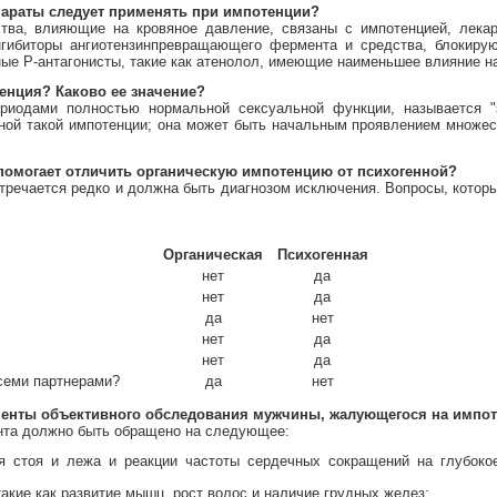
параты следует применять при импотенции?
ства, влияющие на кровяное давление, связаны с импотенцией, лека
гибиторы ангиотензинпревращающего фермента и средства, блокиру
ые Р-антагонисты, такие как атенолол, имеющие наименьшее влияние н
тенция? Каково ее значение?
риодами полностью нормальной сексуальной функции, называется "
иной такой импотенции; она может быть начальным проявлением множе
 помогает отличить органическую импотенцию от психогенной?
тречается редко и должна быть диагнозом исключения. Вопросы, котор
Органическая
Психогенная
нет
да
нет
да
да
нет
нет
да
нет
да
семи партнерами?
да
нет
ненты объективного обследования мужчины, жалующегося на импо
нта должно быть обращено на следующее:
я стоя и лежа и реакции частоты сердечных сокращений на глубоко
акие как развитие мышц, рост волос и наличие грудных желез;