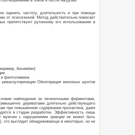
соотношениями в покое и после нагрузки.
но оценить частоту, длительность и при помощи
цию от психогенной. Метод действительно помогает
нных препятствуют рутинному его использованию в
апример, йохимбин)
ции
а и фентоламина
и реваскуляризации Облитерация венозных шунтов
условии наблюдения за печеночными ферментами,
утримышечно дериватами длительно действующего
чинам при повышенном содержании пролактина, даже
одятся в стадии разработки. Эффективность лишь
 у мужчин с нарушениями эрекции не может быть
), это выглядит обнадеживающе в некоторых, но не