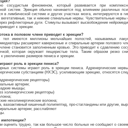
кция?
но сосудистым феноменом, который развивается при комплексно
ной систем. Эрекция обычно начинается под влиянием различных пси
я в лимбической системе и других участках мозга, интегрируются в г
з вегетативные, так и нижние спинальные нервы. Чувствительные нервы
ерез рефлекторные дуги. Стимулы вызывают высвобождение нейромеди
риводит к эрекции.
отока в половом члене приводит к эрекции?
х тел имеются миллионы мельчайших полостей, называемых лакун
омедиаторы расширяют кавернозные и спиральные артерии полового чл
 члене становится заполненным кровью. Это приводит к сдавлению со
очкой, которая окружает пещеристые тела. Таким образом резко сни
к увеличению размеров пениса и эрекции.
играют роль в эрекции пениса?
рных системы играют роль в эрекции пениса. Адренергические нервы
нергическим субстанциям (НХЭС), усиливающим эрекцию, относятся сл
-адренергические рецепторы)
альные артерии;
ладкие мышцы;
ез холинергичсские рецепторы)
локна;
ие нехолинергические волокна;
а, вазоактивный кишечный полипептид, про-стагландины или другие, в
ральные артерии; расслабляют
цы.
а импотенции?
и оценить трудно, так как большое число больных не сообщают о своем