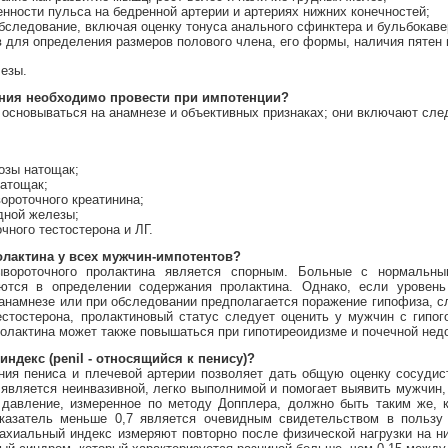
енности пульса на бедренной артерии и артериях нижних конечностей;
бследование, включая оценку тонуса анального сфинктера и бульбокав
 для определения размеров полового члена, его формы, наличия пятен и
езы.
ания необходимо провести при импотенции?
основываться на анамнезе и объективных признаках; они включают сл
озы натощак;
натощак;
ороточного креатинина;
дной железы;
чного тестостерона и ЛГ.
олактина у всех мужчин-импотентов?
ывороточного пролактина является спорным. Больные с нормальн
ются в определении содержания пролактина. Однако, если уровень
анамнезе или при обследовании предполагается поражение гипофиза, с
естостерона, пролактиновый статус следует оценить у мужчин с гипог
олактина может также повышаться при гипотиреоидизме и почечной нед
индекс (penil - относящийся к пенису)?
ния пениса и плечевой артерии позволяет дать общую оценку сосудис
 является неинвазивной, легко выполнимой и помогает выявить мужчин
 давление, измеренное по методу Допплера, должно быть таким же, к
оказатель меньше 0,7 является очевидным свидетельством в пользу 
рахиальный индекс измеряют повторно после физической нагрузки на н