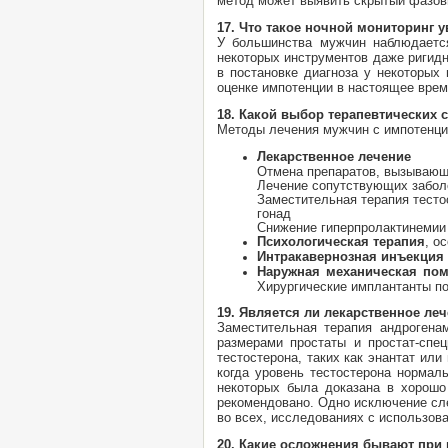
метод может выявить скрытый фазовы
17. Что такое ночной мониторинг 
У большинства мужчин наблюдается
некоторых инструментов даже ригидн
в постановке диагноза у некоторых
оценке импотенции в настоящее врем
18. Какой выбор терапевтических 
Методы лечения мужчин с импотенц
Лекарственное лечение
Отмена препаратов, вызываю
Лечение сопутствующих забол
Заместительная терапия тесто
гонад
Снижение гиперпролактинемии 
Психологическая терапия
, о
Интракавернозная инъекция
Наружная механическая по
Хирургические имплантанты по
19. Является ли лекарственное л
Заместительная терапия андрогена
размерами простаты и простат-спе
тестостерона, таких как энантат ил
когда уровень тестостерона нормал
некоторых была доказана в хорошо
рекомендовано. Одно исключение сле
во всех, исследованиях с использов
20. Какие осложнения бывают при