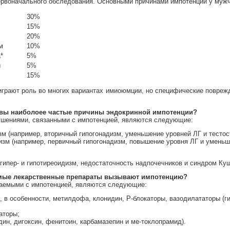
ервоначального обследования. Основными причинами импотенции у муж
30%
15%
20%
м
10%
*
5%
ы
5%
15%
 играют роль во многих вариантах имиоюмции, но специфические повреж
ковы наиболоее частые причины эндокринной импотенции?
шениями, связанными с импотенцией, являются следующие:
зм (например, вторичный гипогонадизм, уменьшение уровней ЛГ и тестос
изм (например, первичный гипогонадизм, повышение уровня ЛГ и уменьш
ипер- и гипотиреоидизм, недостаточность надпочечников и синдром Куш
емые лекарственные препараты вызывают импотенцию?
ваемыми с импотенцией, являются следующие:
 в особенности, метилдофа, клонидин, Р-блокаторы, вазодилататоры (ги
аторы;
дин, дигоксин, фенитоин, карбамазепин и ме-токлопрамид).