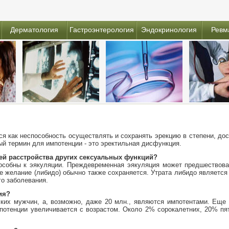
Дерматология
Гастроэнтерология
Эндокринология
Ревм
я как неспособность осуществлять и сохранять эрекцию в степени, до
ый термин для импотенции - это эректильная дисфункция.
ей расстройства других сексуальных функций?
особны к эякуляции. Преждевременная эякуляция может предшествова
е желание (либидо) обычно также сохраняется. Утрата либидо являетс
го заболевания.
ия?
ских мужчин, а, возможно, даже 20 млн., являются импотентами. Еще 
потенции увеличивается с возрастом. Около 2% сорокалетних, 20% пя