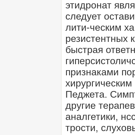
этидронат явл
следует остави
лити-ческим ха
резистентных 
быстрая ответн
гиперсистолич
признаками по
хирургическим
Педжета. Симп
другие терапев
аналгетики, н
трости, слухов