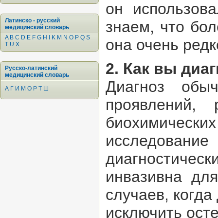
он использов
Латинско - русский
знаем, что бол
медицинский словарь
A
B
C
D
E
F
G
H
I
K
M
N
O
P
Q
S
она очень ред
T
U
X
2. Как вы диа
Русско-латинский
медицинский словарь
Диагноз обыч
А
Г
И
М
О
Р
Т
Ш
проявлений, 
биохимических
исследование 
диагностическ
инвазивна для
случаев, когда
исключить ост