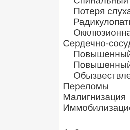
Спинальный 
Потеря слуха 
Радикулопат
Окклюзионна
Сердечно-сосу
Повышенный пр
Повышенный м
Обызвествлени
Переломы
Малигнизация
Иммобилизаци