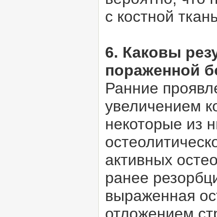
с костной ткан
6. Каковы рез
пораженной б
Ранние проявл
увеличением к
некоторые из 
остеолитическ
активных осте
ранее резорбц
выраженная ос
отложением ст