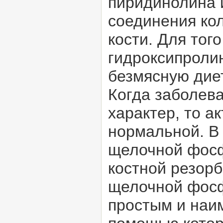
пиридинолина 
соединения ко
кости. Для тог
гидроксипроли
безмясную диет
Когда заболева
характер, то 
нормальной. В
щелочной фосф
костной резор
щелочной фосф
простым и наи