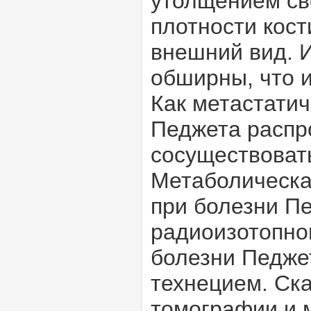
утолщением св
плотности кост
внешний вид. И
обширны, что 
Как метастатич
Педжета распр
сосуществовать
Метаболическа
при болезни П
радиоизотопног
болезни Педже
технецием. Ск
томографии и м