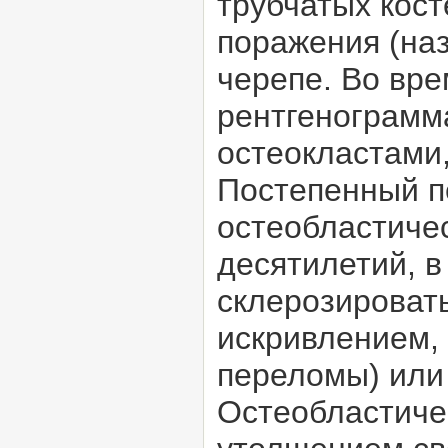
трубчатых кос
поражения (на
черепе. Во вр
рентгенограмм
остеокластами,
Постепенный п
остеобластиче
десятилетий, в
склерозироват
искривлением,
переломы) или
Остеобластичес