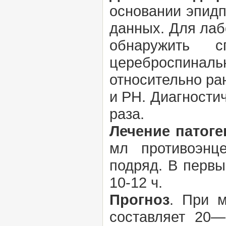
основании эпидп
данных. Для ла
обнаружить 
цереброспиналь
относительно ра
и РН. Диагностич
раза.
Лечение патоге
мл противоэнц
подряд. В первы
10-12 ч.
Прогноз
. При 
составляет 20