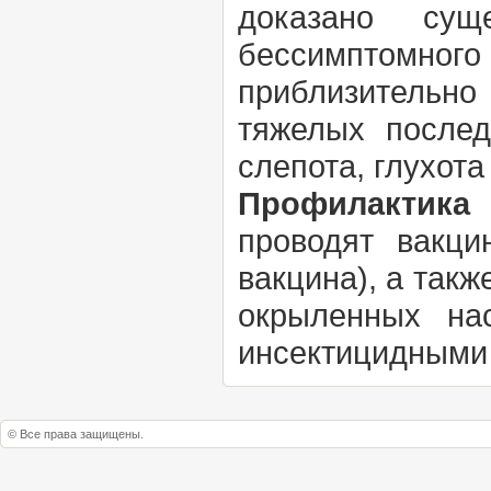
доказано сущ
бессимптомног
приблизительно
тяжелых послед
слепота, глухота 
Профилактика
проводят вакц
вакцина), а такж
окрыленных на
инсектицидными 
© Все права защищены.