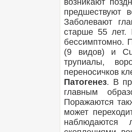
возникают позд
предшествуют в
Заболевают гл
старше 55 лет. 
бессимптомно. 
(9 видов) и C
трупиалы, вор
переносичков кл
Патогенез
. В п
главным образ
Поражаются так
может переходит
наблюдаются л
скоплениями во