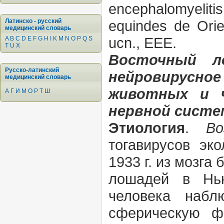
encephalomyeliti
Латинско - русский
equindes de Orie
медицинский словарь
ucn., EEE.
A
B
C
D
E
F
G
H
I
K
M
N
O
P
Q
S
T
U
X
Восточный л
Русско-латинский
нейровирусно
медицинский словарь
животных и ч
А
Г
И
М
О
Р
Т
Ш
нервной систе
Этиология
.
Во
тогавирусов эк
1933 г. из мозг
лошадей в Нью
человека набл
сферическую ф