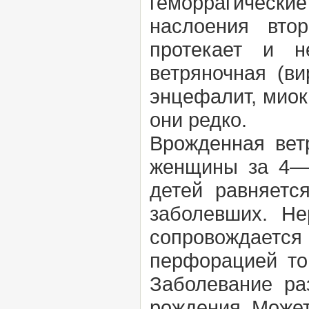
геморрагически
наслоения вто
протекает и н
ветряночная (в
энцефалит, миока
они редко.
Врожденная вет
женщины за 4—5
детей равняетс
заболевших. Не
сопровождаетс
перфорацией то
Заболевание ра
рождения. Может