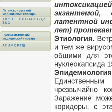
интоксикацие
Латинско - русский
экзантемой,
медицинский словарь
латентной инф
A
B
C
D
E
F
G
H
I
K
M
N
O
P
Q
S
T
U
X
лет) протекае
Русско-латинский
Этиология
. Вет
медицинский словарь
и тем же вирусо
А
Г
И
М
О
Р
Т
Ш
общими для эт
нуклеокапсида 1
Эпидемиология
Единственным 
чрезвычайно ко
Заражение може
коридоры, с эт