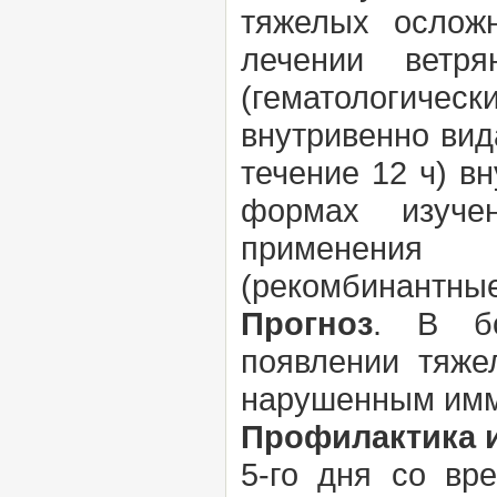
тяжелых осложн
лечении ветр
(гематологическ
внутривенно вид
течение 12 ч) в
формах изучен
применения 
(рекомбинантны
Прогноз
. В бо
появлении тяже
нарушенным имм
Профилактика и
5-го дня со вр