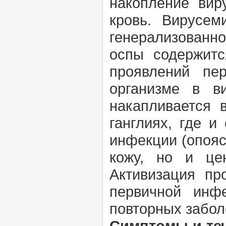
накопление вир
кровь. Вирусем
генерализованн
оспы содержитс
проявлений пе
организме в в
накапливается 
ганглиях, где и
инфекции (опояс
кожу, но и це
Активизация пр
первичной инфе
повторных забол
Симптомы и те