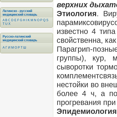
верхних дыхат
Латинско - русский
Этиология
. Ви
медицинский словарь
парамиксовиру
A
B
C
D
E
F
G
H
I
K
M
N
O
P
Q
S
T
U
X
известно 4 типа
Русско-латинский
свойственна, как
медицинский словарь
Парагрип-позн
А
Г
И
М
О
Р
Т
Ш
группы), кур, 
сыворотки торм
комплементсвя
нестойки во вне
более 4 ч, а п
прогревания при
Эпидемиология