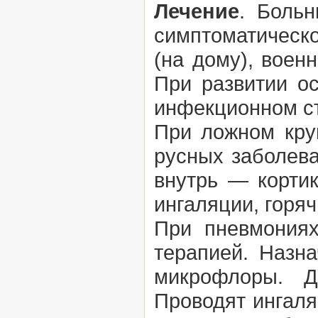
Лечение
. Боль
симптоматическ
(на дому), воен
При развитии о
инфекционном с
При ложном круп
русных заболева
внутрь — корти
ингаляции, горя
При пневмониях
терапией. Назн
микрофлоры. Д
Проводят ингаля