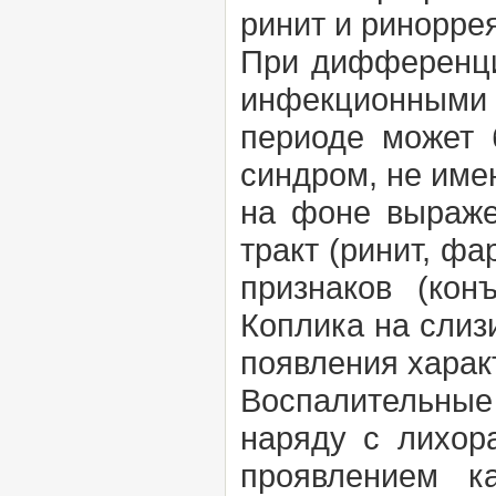
ринит и риноррея
При дифференци
инфекционными 
периоде может 
синдром, не имею
на фоне выраже
тракт (ринит, фа
признаков (ко
Коплика на слиз
появления харак
Воспалительные
наряду с лихор
проявлением ка