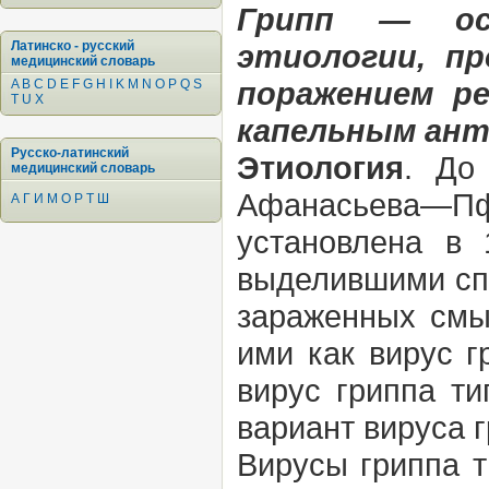
Грипп — ост
Латинско - русский
этиологии, п
медицинский словарь
поражением р
A
B
C
D
E
F
G
H
I
K
M
N
O
P
Q
S
T
U
X
капельным ант
Русско-латинский
Этиология
. До
медицинский словарь
Афанасьева—Пф
А
Г
И
М
О
Р
Т
Ш
установлена в
выделившими спе
зараженных смы
ими как вирус г
вирус гриппа т
вариант вируса 
Вирусы гриппа т