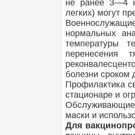
не ранее 3—4 
легких) могут пр
Военнослужащие
нормальных ана
температуры т
перенесения т
реконвалесцент
болезни сроком д
Профилактика св
стационаре и ог
Обслуживающие 
маски и использ
Для вакцинопр