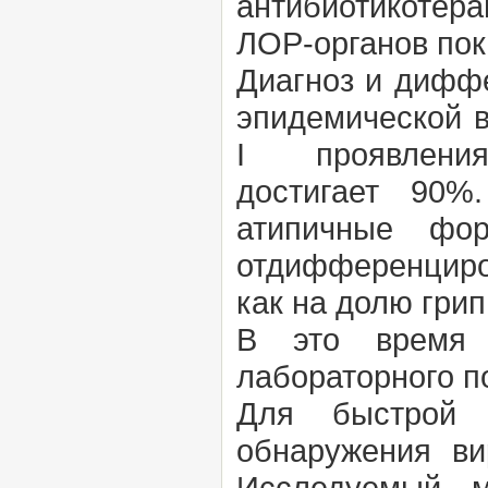
антибиотикотер
ЛОР-органов пок
Диагноз и диффе
эпидемической в
I проявления е
достигает 90%
атипичные 
отдифференциро
как на долю грип
В это время 
лабораторного п
Для быстрой д
обнаружения в
Исследуемый м