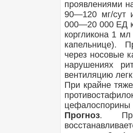
проявлениями н
90—120 мг/сут 
000—20 000 ЕД к
коргликона 1 мл
капельнице). 
через носовые к
нарушениях ри
вентиляцию легк
При крайне тяже
противостафил
цефалоспорины в
Прогноз
. При
восстанавливае