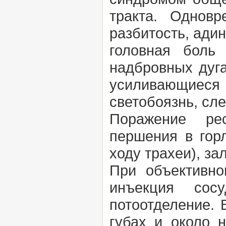
тракта. Однов
разбитость, ади
головная боль
надбровных дуг
усиливающиеся
светобоязнь, сле
Поражение рес
першения в гор
ходу трахеи), з
При объективно
инъекция сос
потоотделение. 
губах и около 