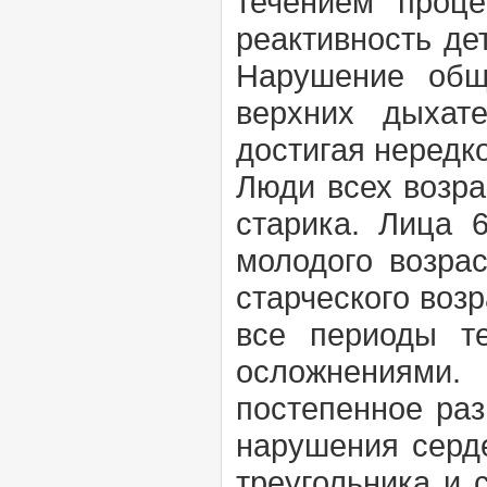
течением проце
реактивность де
Нарушение общ
верхних дыхат
достигая нередк
Люди всех возра
старика. Лица 
молодого возра
старческого воз
все периоды т
осложнениями.
постепенное раз
нарушения серде
треугольника и 