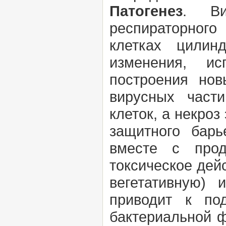
Патогенез
. Ви
респираторного
клетках цилин
изменения, ис
построения но
вирусных част
клеток, а некроз
защитного барь
вместе с прод
токсическое дей
вегетативную) 
приводит к по
бактериальной ф