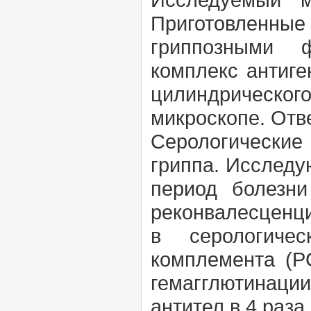
Приготовленны
гриппозными ф
комплекс антиге
цилиндрическо
микроскопе. Отве
Серологические
гриппа. Исследу
период болезни
реконвалесценци
в серологичес
комплемента (Р
гемагглютинации
антител в 4 раза