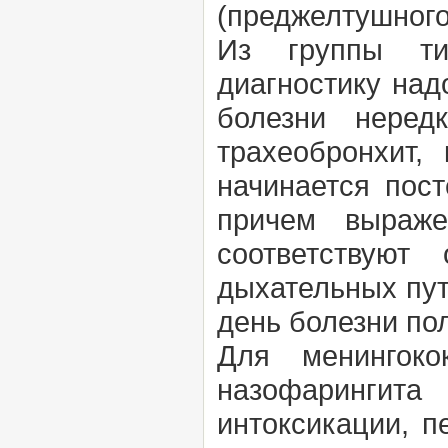
(преджелтушного
Из группы ти
диагностику над
болезни неред
трахеобронхит,
начинается пос
причем выраже
соответствуют
дыхательных пут
день болезни по
Для менингок
назофарингит
интоксикации, п