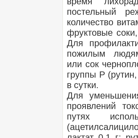
время лихора
постельный ре
количество вита
фруктовые соки,
Для профилак
пожилым людям 
или сок чернопл
группы Р (рутин,
в сутки.
Для уменьшени
проявлений ток
путях испол
(ацетилсалицило
лактат 0,1 г; р