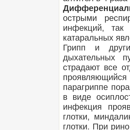
Дифференциаль
острыми респи
инфекций, так
катаральных явл
Грипп и друг
дыхательных п
страдают все от
проявляющийс
парагриппе пора
в виде осиплос
инфекция прояв
глотки, миндал
глотки. При ри