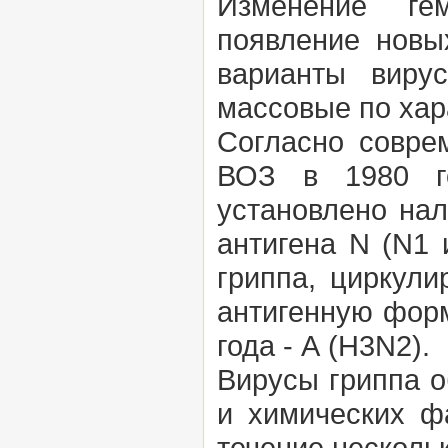
Изменение гем
появление новы
варианты виру
массовые по хар
Согласно совре
ВОЗ в 1980 го
установлено нал
антигена N (N1 
гриппа, циркул
антигенную форм
года - А (H3N2).
Вирусы гриппа о
и химических ф
течение нескольк