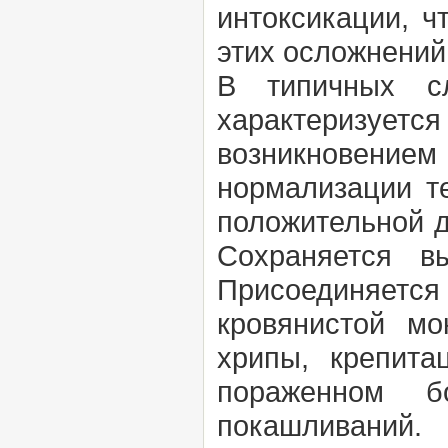
интоксикации, ч
этих осложнений
В типичных сл
характеризует
возникновением
нормализации т
положительной д
Сохраняется в
Присоединяет
кровянистой мо
хрипы, крепита
пораженном б
покашливаний.