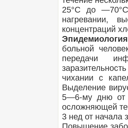
25°С до —70°С)
нагревании, в
концентраций хл
Эпидемиология
больной челове
передачи инф
заразительность
чихании с капе
Выделение вирус
5—6-му дню от 
осложняющей теч
3 нед от начала 
Повышение забо