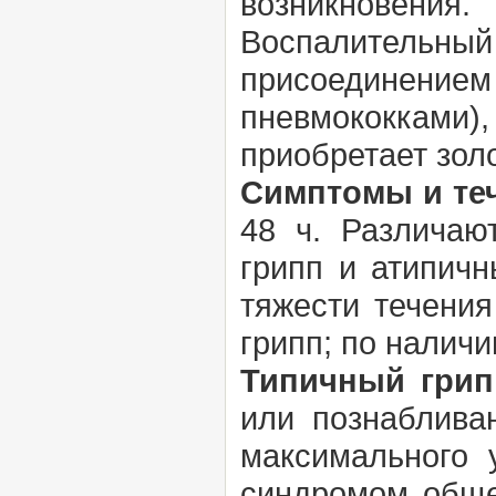
возникновения.
Воспалительн
присоединен
пневмококками
приобретает зол
Симптомы и те
48 ч. Различаю
грипп и атипич
тяжести течени
грипп; по налич
Типичный грип
или познаблива
максимального 
синдромом обще