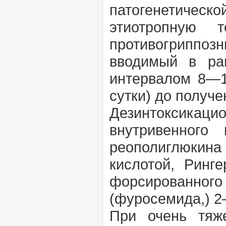
патогенетическ
этиотропную 
противогриппо
вводимый в ра
интервалом 8—1
сутки) до получ
Дезинтоксикаци
внутривенного
реополиглюкин
кислотой, Ринг
форсированно
(фуросемида,) 2
При очень тяж