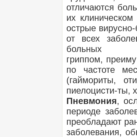
отличаются боль
их клиническом
острые вирусно-
от всех забол
больных
гриппом, преим
по частоте ме
(гаймориты, о
пиелоцисти-ты, х
Пневмония
, ос
периоде заболе
преобладают ран
заболевания, о