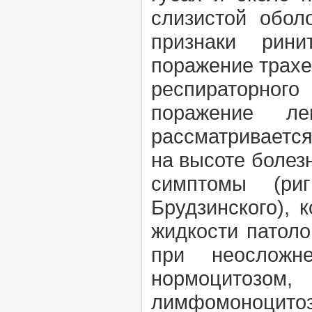
слизистой обол
признаки рини
поражение трахе
респираторног
поражение ле
рассматриваетс
на высоте болез
симптомы (ри
Брудзинского), 
жидкости патоло
при неосложне
нормоцитозом
лимфомоноцитоз