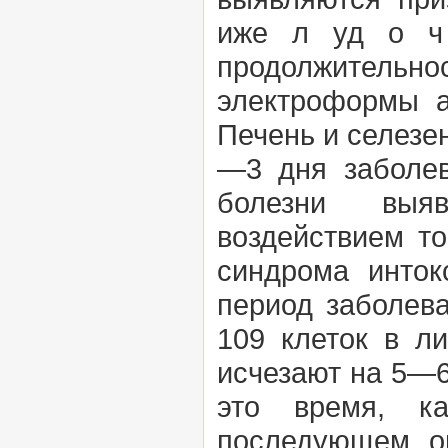
иже л уд о ч 
продолжительн
электроформы а
Печень и селезе
—3 дня заболев
болезни выяв
воздействием то
синдрома инток
период заболев
109 клеток в л
исчезают на 5—
это время, ка
последующем он