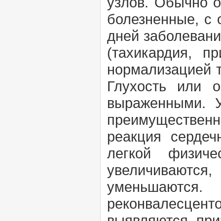
узлов. Обычно о
болезненные, с
дней заболевани
(тахикардия, п
нормализацией т
Глухость или 
выраженными. У
преимуществен
реакция сердеч
легкой физич
увеличиваются
уменьшаются
реконвалесцен
выявляются при