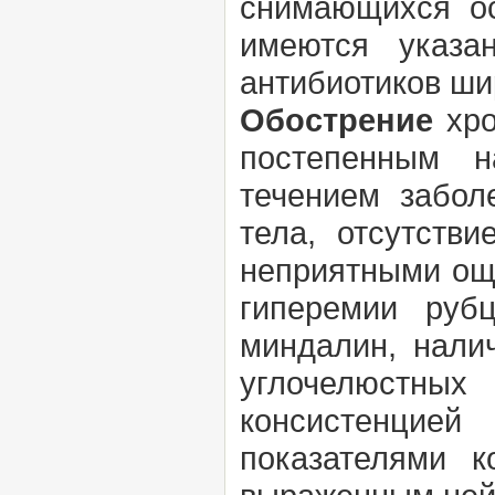
снимающихся о
имеются указа
антибиотиков ши
Обострение
хро
постепенным н
течением забол
тела, отсутств
неприятными ощу
гиперемии руб
миндалин, нали
углочелюстных
консистенцие
показателями к