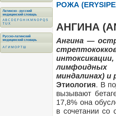
РОЖА (ERYSIPE
Латинско - русский
медицинский словарь
A
B
C
D
E
F
G
H
I
K
M
N
O
P
Q
S
АНГИНА (A
T
U
X
Русско-латинский
Ангина — остр
медицинский словарь
стрептококко
А
Г
И
М
О
Р
Т
Ш
интоксикации
лимфоидных
миндалинах) и
Этиология
. В п
вызывают бетаге
17,8% она обусл
в сочетании со 