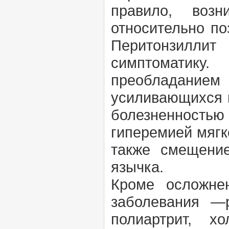
правило, воз
относительно по
Перитонзилли
симптоматику
преобладание
усиливающихся п
болезненностью
гиперемией мягк
также смещени
язычка.
Кроме осложнен
заболевания —р
полиартрит, х