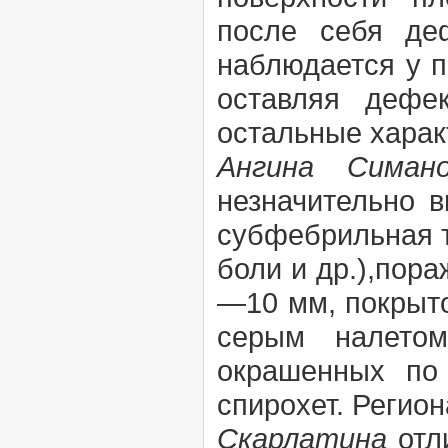
после себя де
наблюдается у п
оставляя дефе
остальные харак
Ангина Симан
незначительно 
субфебрильная т
боли и др.),пор
—10 мм, покрыт
серым налетом
окрашенных по
спирохет. Регио
Скарлатина
отл