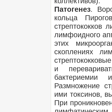
коллективов).
Патогенез
. Вор
кольца Пирого
стрептококков л
лимфоидного апп
этих микроорг
скоплениях лим
стрептококковые
и перевариват
бактериемии и
Размножение ст
ими токсинов, 
При проникновен
лимфатическим 