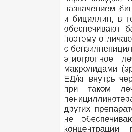
назначением би
и бициллин, в т
обеспечивают б
поэтому отличаю
с бензилпеницил
этиотропное л
макролидами (э
ЕД/кг внутрь че
при таком леч
пенициллинотер
других препара
не обеспечиваю
концентрации 