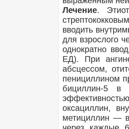
выраженным ней
Лечение
. Этио
стрептококковым
вводить внутрим
для взрослого че
однократно ввод
ЕД). При ангин
абсцессом, оти
пенициллином пр
бициллин-5 в 
эффективность
оксациллин, вн
метициллин — в
через каждые 6