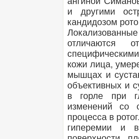
ангиной Симанов
и другими ост
кандидозом рото
Локализованн
отличаются о
специфическими
кожи лица, умере
мышцах и сустав
объективных и с
в горле при г
изменений со с
процесса в рото
гиперемии и 
поверхности пл