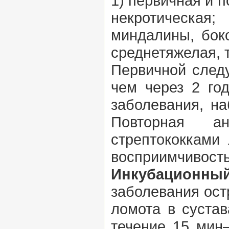
1) первичная и п
некротическая
миндалины, боко
среднетяжелая, 
Первичной следу
чем через 2 го
заболевания, н
Повторная ан
стрептококками
восприимчивост
Инкубационны
заболевания ост
ломота в сустав
течение 15 мин