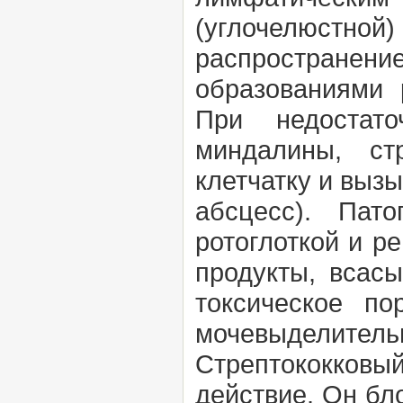
(углочелюстной
распространен
образованиями 
При недостато
миндалины, ст
клетчатку и выз
абсцесс). Пато
ротоглоткой и р
продукты, всас
токсическое по
мочевыделите
Стрептококковый
действие. Он бл