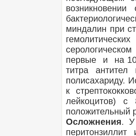
возникновении
бактериологи
миндалин при ст
гемолитическ
серологическо
первые и на 10
титра антител 
полисахариду. И
к стрептококко
лейкоцитов) с
положительный р
Осложнения
. 
перитонзиллит 