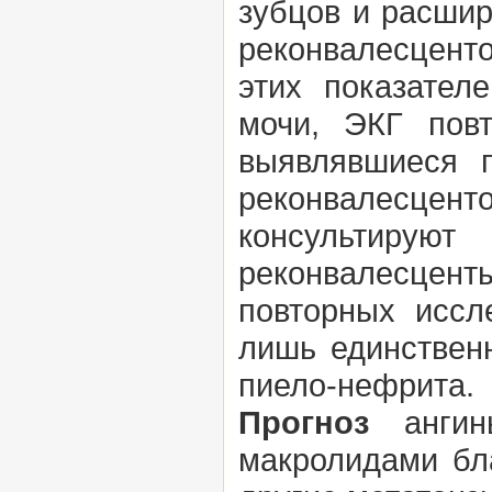
зубцов и расшир
реконвалесценто
этих показател
мочи, ЭКГ пов
выявлявшиеся п
реконвалесцен
консультирую
реконвалесцен
повторных иссл
лишь единствен
пиело-нефрита.
Прогноз
ангины
макролидами бла