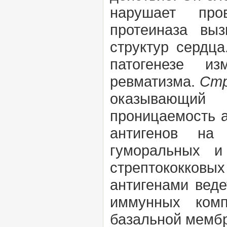
нарушает пров
протеиназа выз
структур сердца
патогенезе из
ревматизма.
Стр
оказывающий
проницаемость а
антигенов на
гуморальных и
стрептококков
антигенами вед
иммунных комп
базальной мембр