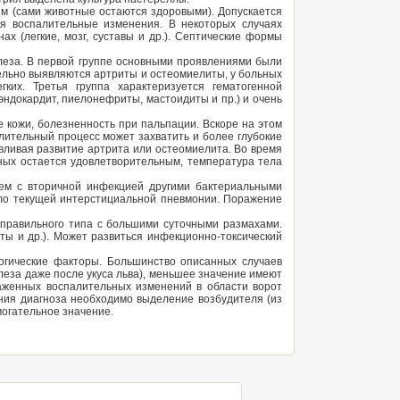
м (сами животные остаются здоровыми). Допускается
ся воспалительные изменения. В некоторых случаях
х (легкие, мозг, суставы и др.). Септические формы
ллеза. В первой группе основными проявлениями были
тельно выявляются артриты и остеомиелиты, у больных
их. Третья группа характеризуется гематогенной
эндокардит, пиелонефриты, мастоидиты и пр.) и очень
 кожи, болезненность при пальпации. Вскоре на этом
ительный процесс может захватить и более глубокие
вливая развитие артрита или остеомиелита. Во время
ных остается удовлетворительным, температура тела
ием с вторичной инфекцией другими бактериальными
вяло текущей интерстициальной пневмонии. Поражение
еправильного типа с большими суточными размахами.
ты и др.). Может развиться инфекционно-токсический
гические факторы. Большинство описанных случаев
ллеза даже после укуса льва), меньшее значение имеют
аженных воспалительных изменений в области ворот
ия диагноза необходимо выделение возбудителя (из
могательное значение.