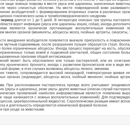
ся чаще кожные покровы в месте укуса или царапины, нанесенные животны
еля через слизистые оболочки. На месте поврежденной кожи развивают
нение возбудителей с формированием вторичных очагов в различных органа
ционно-токсического шока и тромбогеморрагического синдрома.
й период
длится от 1 до 5 дней. В литературе описано три группы пастере
бласти ворот инфекции (укуса или царапины кошек, собак), иногда дополни
ями являются хронически протекающие воспалительные изменения легк
м многих органов (менингиты, абсцессы мозга, гнойные артриты, синуситы, 
сте внедрения возбудителя появляется вначале припухлость и покраснение
ые мутным содержимым, после разрушения пузыря образуется струп. Воспал
 более ограниченные абсцессы. Иногда процесс переходит на кость, обусло
ограниченных только кожей и подкожной клетчаткой, общее состояние боль
выраженные признаки общей интоксикации.
лений может быть обусловлено или только пастереллой, или ее сочетан
ипу хронического бронхита, иногда с развитием бронхэктазов или в виде 
еской форме, в этих случаях возможны абсцессы легкого, эмпиема.
ее тяжело, сопровождается высокой лихорадкой, температурная кривая н
ых органах (эндокардит, абсцессы мозга, гнойный менингит, гнойные артри
оз.
При распознавании пастереллеза прежде всего учитывают эпидемиоло
шек (укусы и царапины), реже укусы других животных (описан случай пастере
линических проявлений наиболее информативным является появление выр
 чаще начинаются с кожных воспалительных изменений). Для подтвержден
бсцессов, цереброспинальной жидкости). Серологические реакции имеют вспо
доза и длительность определяется клинической формой болезни.
и при уходе за животными.