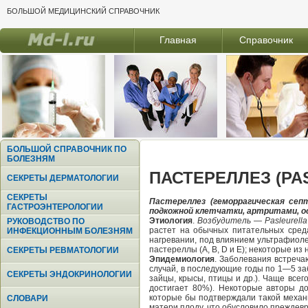
БОЛЬШОЙ МЕДИЦИНСКИЙ СПРАВОЧНИК
Главная
Справочник
БОЛЬШОЙ СПРАВОЧНИК ПО
БОЛЕЗНЯМ
ПАСТЕРЕЛЛЕЗ (PA
СЕКРЕТЫ ДЕРМАТОЛОГИИ
СЕКРЕТЫ
Пастереллез (геморрагическая сеп
ГАСТРОЭНТЕРОЛОГИИ
подкожной клетчатки, артритами, о
Этиология
.
Возбудитель
—
Pasleurella
РУКОВОДСТВО ПО
растет на обычных питательных среда
ИНФЕКЦИОННЫМ БОЛЕЗНЯМ
нагревании, под влиянием ультрафиол
пастереллы (А, В, D и Е); некоторые и
СЕКРЕТЫ РЕВМАТОЛОГИИ
Эпидемиология
. Заболевания встречаю
случай, в последующие годы по 1—5 заб
СЕКРЕТЫ ЭНДОКРИНОЛОГИИ
зайцы, крысы, птицы и др.). Чаще всег
достигает 80%). Некоторые авторы до
которые бы подтверждали такой механ
СЛОВАРИ
матери плоду, что обусловило преждевр