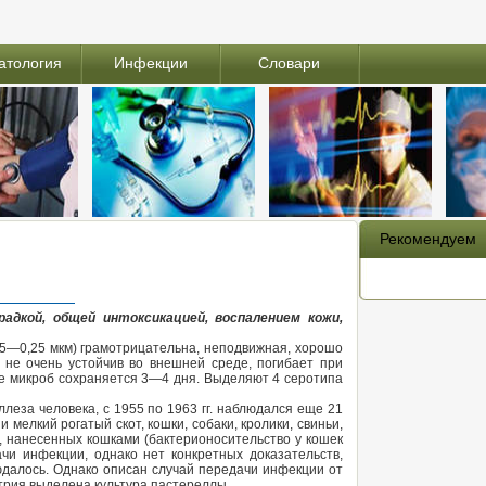
атология
Инфекции
Словари
Рекомендуем
адкой, общей интоксикацией, воспалением кожи,
15—0,25 мкм) грамотрицательна, неподвижная, хорошо
 не очень устойчив во внешней среде, погибает при
е микроб сохраняется 3—4 дня. Выделяют 4 серотипа
ллеза человека, с 1955 по 1963 гг. наблюдался еще 21
елкий рогатый скот, кошки, собаки, кролики, свиньи,
н, нанесенных кошками (бактерионосительство у кошек
и инфекции, однако нет конкретных доказательств,
далось. Однако описан случай передачи инфекции от
етрия выделена культура пастереллы.