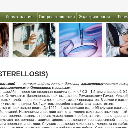
Дерматология
Гастроэнтерология
Эндокринология
Ревм
STERELLOSIS)
тицемия) — острая инфекционная болезнь, характеризующаяся лихор
стеомиелитами. Относится к зоонозам.
 multocida
— короткая овоидная палочка (длиной 0,3—1,5 мкм и шириной 0,
х. Отмечается биполярность при окраске по Романовскому-Гимзе. Микроб
етовых лучей, под влиянием дезинфицирующих препаратов. В земле и навоз
з них имеют подтипы. Возбудитель способен вырабатывать экзотоксин.
тся относительно редко. До 1955 г. было описано всего 95 случаев пастере
олеваний. Источником инфекции являются многие виды животных (крупный и м
о пастереллез возникает после укусов кошек и собак, а также после царапи
пускают возможность алиментарного заражения и трансмиссивной передач
изм передачи инфекции. Случаев заражения человека от человека не наблю
еменные роды, развитие сепсиса у ребенка и его гибель. У матери из эндом