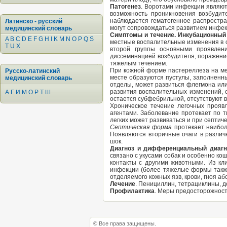
Патогенез
. Воротами инфекции являют
возможность проникновения возбудит
наблюдается гематогенное распростра
Латинско - русский
могут сопровождаться развитием инфек
медицинский словарь
Симптомы и течение. Инкубационны
A
B
C
D
E
F
G
H
I
K
M
N
O
P
Q
S
местные воспалительные изменения в о
T
U
X
второй группы основными проявлени
диссеминацией возбудителя, поражение
тяжелым течением.
При кожной форме пастереллеза на ме
Русско-латинский
месте образуются пустулы, заполненн
медицинский словарь
отделы, может развиться флегмона или
развития воспалительных изменений, 
А
Г
И
М
О
Р
Т
Ш
остается субфебрильной, отсутствуют 
Хроническое течение легочных прояв
агентами. Заболевание протекает по т
легких может развиваться и при септич
Септическая форма
протекает наибол
Появляются вторичные очаги в различн
шок.
Диагноз и дифференциальный диагн
связано с укусами собак и особенно ко
контакты с другими животными. Из к
инфекции (более тяжелые формы также
отделяемого кожных язв, крови, гноя а
Лечение
. Пенициллин, тетрациклины, 
Профилактика
. Меры предосторожност
© Все права защищены.