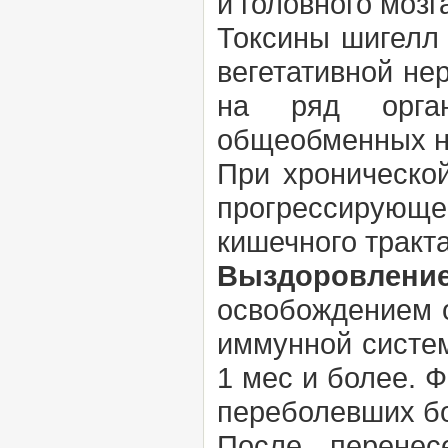
и головного мозг
Токсины шигелл
вегетативной не
на ряд орган
общеобменных н
При хронической
прогрессирующе
кишечного тракт
Выздоровлени
освобождением о
иммунной систем
1 мес и более. 
переболевших бо
После перенес