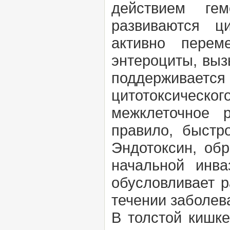
действием ге
развиваются ц
активно перем
энтероциты, выз
поддерживается
цитотоксическо
межклеточное 
правило, быстр
Эндотоксин, об
начальной инва
обусловливает р
течении заболев
В толстой кишке