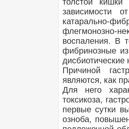
толстой кишки
зависимости о
катарально-фиб
флегмонозно-н
воспаления. В 
фибринозные из
дисбиотические 
Причиной гастр
являются, как п
Для него хара
токсикоза, гаст
первые сутки вы
озноба, повыше
подложечной обл