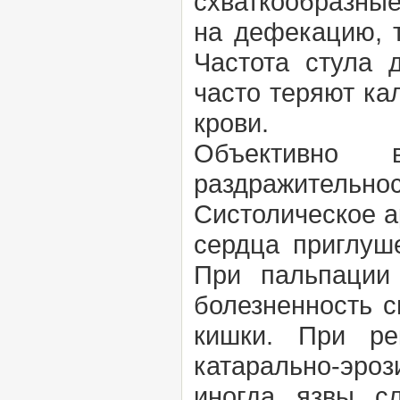
схваткообразны
на дефекацию, 
Частота стула 
часто теряют ка
крови.
Объективно 
раздражительнос
Систолическое а
сердца приглуш
При пальпации
болезненность с
кишки. При ре
катарально-эро
иногда язв