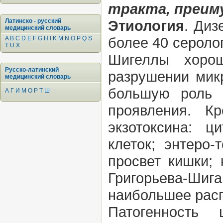
тракта, преим
Латинско - русский
Этиология
. Диз
медицинский словарь
более 40 сероло
A
B
C
D
E
F
G
H
I
K
M
N
O
P
Q
S
T
U
X
Шигеллы хорош
Русско-латинский
разрушении микр
медицинский словарь
большую роль в
А
Г
И
М
О
Р
Т
Ш
проявления. К
экзотоксина: 
клеток; энтеро
просвет кишки;
Григорьева-Шига
наибольшее расп
Патогенность