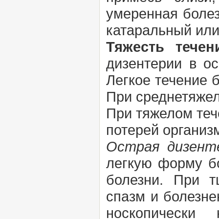
умеренная болез
катаральный или
Тяжесть течен
дизентерии в ос
Легкое течение 
При среднетяжел
При тяжелом тече
потерей организ
Острая дизент
легкую форму б
болезни. При т
спазм и болезне
носкопически 