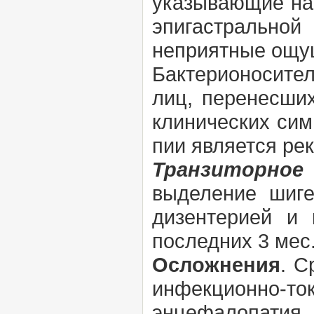
указывающие на 
эпигастрально
неприятные ощущ
Бактерионосите
лиц, перенесших
клинических сим
пии является ре
Транзиторное
выделение шиге
дизентерией и
последних 3 мес
Осложнения
. С
инфекционно-
энцефалопати