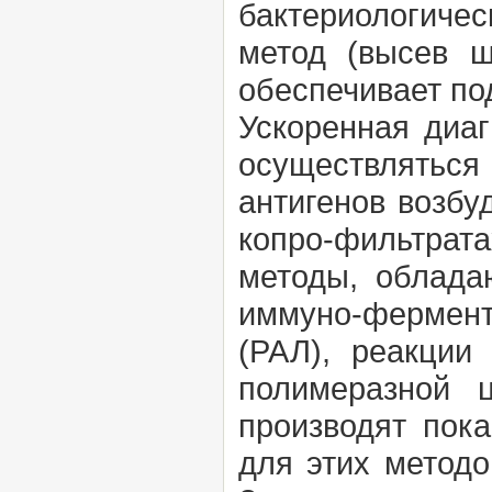
бактериологиче
метод (высев ш
обеспечивает по
Ускоренная диа
осуществлятьс
антигенов возбу
копро-фильтрата
методы, облада
иммуно-фермен
(РАЛ), реакции
полимеразной 
производят пок
для этих методо