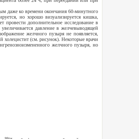
ациента более 24 ч, при переедании или при
ым даже ко времени окончания 60-минутного
ируется, но хорошо визуализируется кишка,
ует провести дополнительное исследование в
и увеличивается давление в желчевыводящей
зображение желчного пузыря не появляется,
й холецистит (см. рисунок). Некоторые врачи
ангренозноизмененного желчного пузыря, но
99т