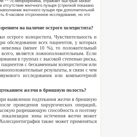
ции
Тс-меброфенина, отражает быстрый захват
а отсутствие желчного пузыря (стрелкой показано
 наполнение желчного пузыря при дополнительной
ь 4-часовое отсроченное исследование, но это
зрением на наличие острого холецистита?
и острого холецистита. Чувствительность и
при обследовании всех пациентов, у которых
а невелика (менее 10 %), то положительный
е всего, является ложноположительным. Если
едования в группах с высокой степенью риска,
 пациентов с бескаменным холециститом или
ожноположительные результаты, в связи с чем
звукового исследования или компьютерной
подтеканием желчи в брюшную полость?
 при выявлении подтекания желчи в брюшную
после проведения хирургических операций,
высокую разрешающую способность и поэтому
я локализации зоны истечения желчи может
 Холесцинтиграфия также может применяться