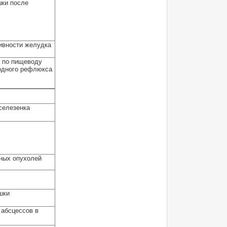
ки после
ивности желудка
 по пищеводу
одного рефлюкса
селезенка
ных опухолей
шки
 абсцессов в