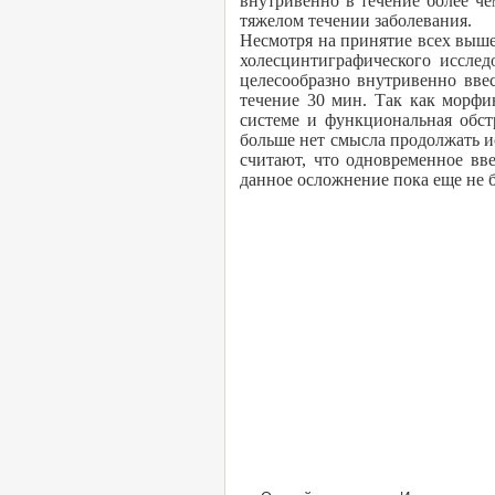
внутривенно в течение более че
тяжелом течении заболевания.
Несмотря на принятие всех выш
холесцинтиграфического исслед
целесообразно внутривенно вв
течение 30 мин. Так как морфи
системе и функциональная обст
больше нет смысла продолжать ис
считают, что одновременное вв
данное осложнение пока еще не 