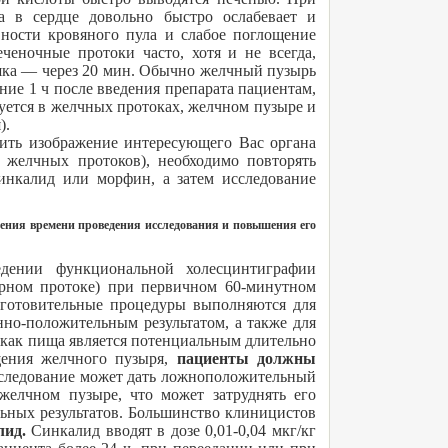
а в сердце довольно быстро ослабевает и
вности кровяного пула и слабое поглощение
ченочные протоки часто, хотя и не всегда,
ишка — через 20 мин. Обычно желчный пузырь
ние 1 ч после введения препарата пациентам,
руется в желчных протоках, желчном пузыре и
).
чить изображение интересующего Вас органа
 желчных протоков), необходимо повторять
синкалид или морфин, а затем исследование
чения времени проведения исследования и повышения его
едении функциональной холесцинтиграфии
ырном протоке) при первичном 60-минутном
одготовительные процедуры выполняются для
нно-положительным результатом, а также для
 как пища является потенциальным длительно
щения желчного пузыря,
пациенты должны
исследование может дать ложноположительный
желчном пузыре, что может затруднять его
ьных результатов. Большинство клиницистов
лид.
Синкалид вводят в дозе 0,01-0,04 мкг/кг