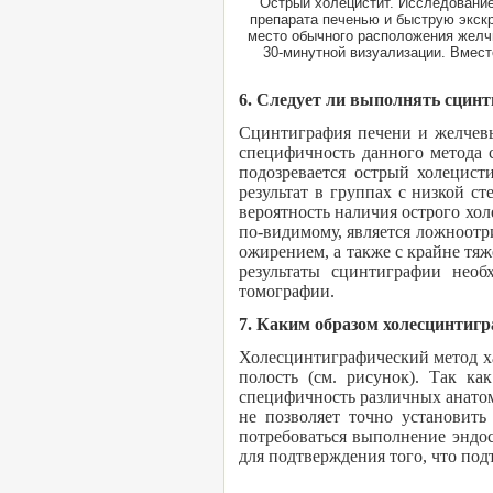
Острый холецистит. Исследование
препарата печенью и быструю экскр
место обычного расположения желчн
30-минутной визуализации. Вмес
6. Следует ли выполнять сцинт
Сцинтиграфия печени и желчевы
специфичность данного метода 
подозревается острый холецист
результат в группах с низкой с
вероятность наличия острого хол
по-видимому, является ложноот
ожирением, а также с крайне тя
результаты сцинтиграфии необ
томографии.
7. Каким образом холесцинтиг
Холесцинтиграфический метод х
полость (см. рисунок). Так к
специфичность различных анато
не позволяет точно установит
потребоваться выполнение эндо
для подтверждения того, что под