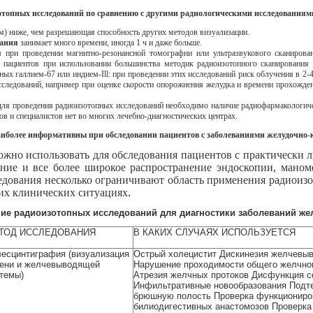
зотопных исследований по сравнению с другими радиологическими исследованиям
м) ниже, чем разрешающая способность других методов визуализации.
вания
занимает много времени, иногда 1 ч и даже больше.
м при проведении магнитно-резонансной томографии или ультразвукового сканирова
 пациентов при использовании большинства методик радиоизотопного сканирования
ных галлием-67 или индием-Ill: при проведении этих исследований риск облучения в 2
сследований, например при оценке скорости опорожнения желудка и времени прохожден
 для проведения радиоизотопных исследований необходимо наличие радиофармакологиче
ов и специалистов нет во многих лечебно-диагностических центрах.
аиболее информативны при обследовании пациентов с заболеваниями желудочно-
ожно использовать для обследования пациентов с практически
ание и все более широкое распространение эндоскопии, маном
едования несколько ограничивают область применения радиоизо
их клинических ситуациях.
ие радиоизотопных исследований для диагностики заболеваний же
ТОД ИССЛЕДОВАНИЯ
В КАКИХ СЛУЧАЯХ ИСПОЛЬЗУЕТСЯ
есцинтиграфия (визуализация
Острый холецистит Дискинезия желчевы
ени и желчевыводящей
Нарушение проходимости общего желчног
темы)
Атрезия желчных протоков Дисфункция 
Инфильтративные новообразования Подте
брюшную полость Проверка функциониро
билиодигестивных анастомозов Проверка