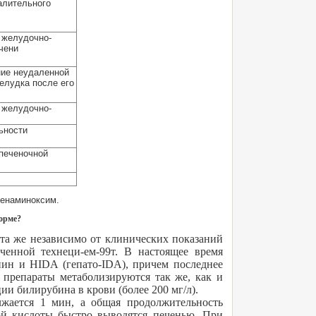
алительного
 желудочно-
чени
ие неудаленной
елудка после его
 желудочно-
ьности
печеночной
ленаминоксим.
орме?
та же независимо от клинических показаний
ченной технеци-ем-99т. В настоящее время
нин и HIDA (гепато-IDA), причем последнее
 препараты метаболизируются так же, как и
и билирубина в крови (более 200 мг/л).
лжается 1 мин, а общая продолжительность
ой кислоты быстро выводятся печенью. При