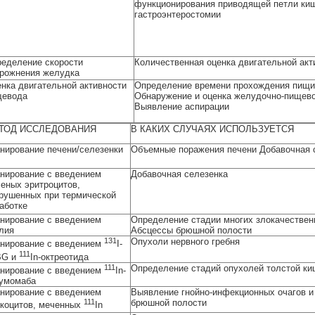
функционирования приводящей петли киш
гастроэнтеростомии
еделение скорости
Количественная оценка двигательной акт
рожнения желудка
нка двигательной активности
Определение времени прохождения пищи
щевода
Обнаружение и оценка желудочно-пищев
Выявление аспирации
ТОД ИССЛЕДОВАНИЯ
В КАКИХ СЛУЧАЯХ ИСПОЛЬЗУЕТСЯ
нирование печени/селезенки
Объемные поражения печени Добавочная 
нирование с введением
Добавочная селезенка
еных эритроцитов,
рушенных при термической
аботке
нирование с введением
Определение стадии многих злокачествен
лия
Абсцессы брюшной полости
131
Опухоли нервного гребня
нирование с введением
I-
111
BG и
In-октреотида
111
Определение стадий опухолей толстой ки
нирование с введением
In-
умомаба
нирование с введением
Выявление гнойно-инфекционных очагов и
111
брюшной полости
коцитов, меченных
In