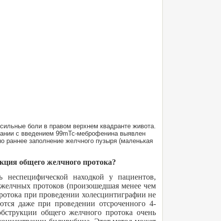
 сильные боли в правом верхнем квадранте живота.
овании с введением 99mТс-меброфенина выявлен
но раннее заполнение желчного пузыря (маленькая
укция общего желчного протока?
ь неспецифической находкой у пациентов,
 желчных протоков (произошедшая менее чем
протока при проведении холесцинтиграфии не
ются даже при проведении отсроченного 4-
обструкции общего желчного протока очень