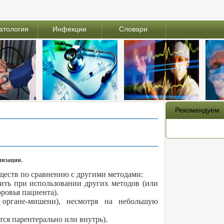
атология
Инфекции
Словари
Рекомендуем
лизации.
ществ по сравнению с другими методами:
ить при использовании других методов (или
ровья пациента).
 органе-мишени), несмотря на небольшую
ся парентерально или внутрь).