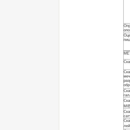
Опр
опо
Оце
пи
МЕ
Ска
Ска
меч
раз
обр
Ска
гал
Ска
MI
Ска
сат
Ска
лей