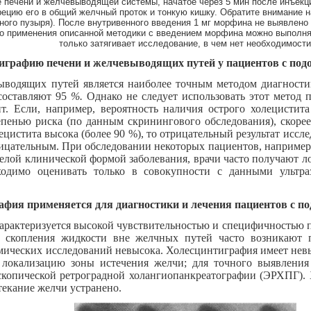
 печени и желчевыводящей системы, начатое через 5 мин после инъек
ецию его в общий желчный проток и тонкую кишку. Обратите внимание н
ого пузыря). После внутривенного введения 1 мг морфина не выявлено
то применения описанной методики с введением морфина можно выполнят
только затягивает исследование, в чем нет необходимости
играфию печени и желчевыводящих путей у пациентов с подо
водящих путей является наиболее точным методом диагностик
составляют 95
%.
Однако не следует использовать этот метод 
ит. Если, например, вероятность наличия острого холецистит
тепенью риска (по данным скринингового обследования), скоре
ецистита высока (более 90 %), то отрицательный результат иссл
рицательным. При обследовании некоторых пациентов, например
желой клинической формой заболевания, врачи часто получают л
ходимо оценивать только в совокупности с данными ультра
рафия применяется для диагностики и лечения пациентов с 
арактеризуется высокой чувствительностью и специфичностью
ак скопления жидкости вне желчных путей часто возникают 
мических исследований невысока. Холесцинтиграфия имеет не
ь локализацию зоны истечения желчи; для точного выявлени
скопической ретроградной холангиопанкреатографии (ЭРХПГ).
текание желчи устранено.