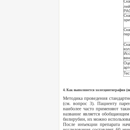
Ска
лей
РА
Ска
эри
Ска
пер
Ска
кол
Исс
вен
Оце
арт
Тес
4. Как выполняется холесцинтиграфия (
Методика проведения стандартн
(см. вопрос 3). Пациенту паре
наиболее часто применяют таки
название является обобщающим 
билирубин, их можно использоват
После инъекции препарата нач
исследования составляет 60 м