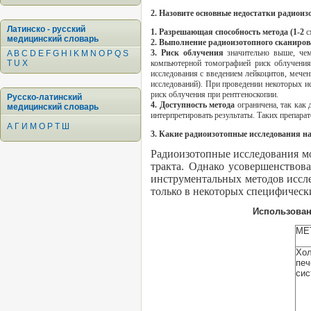
2. Назовите основные недостатки радиои
Латинско - русский
1. Разрешающая способность метода (1-2
с
медицинский словарь
2. Выполнение радиоизотопного сканиро
3. Риск облучения
значительно выше, че
A
B
C
D
E
F
G
H
I
K
M
N
O
P
Q
S
T
U
X
компьютерной томографией риск облучения
исследования с введением лейкоцитов, мечен
исследований). При проведении некоторых и
риск облучения при рентгеноскопии.
Русско-латинский
4. Доступность метода
ограничена, так как
медицинский словарь
интерпретировать результаты. Таких препарат
А
Г
И
М
О
Р
Т
Ш
3. Какие радиоизотопные исследования н
Радиоизотопные исследования м
тракта. Однако усовершенствов
инструментальных методов иссл
только в некоторых специфическ
Использован
МЕ
Хол
печ
сис