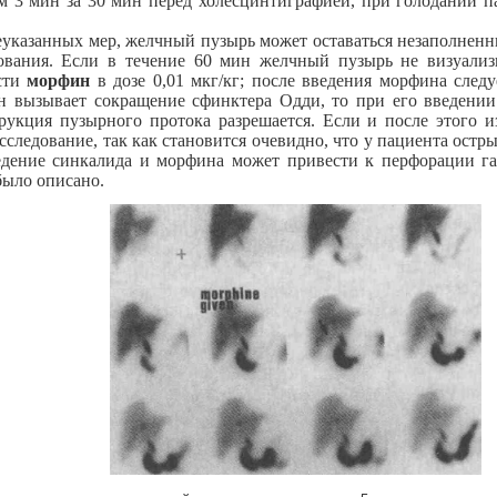
м 3 мин за 30 мин перед холесцинтиграфией, при голодании п
еуказанных мер, желчный пузырь может оставаться незаполненн
ования. Если в течение 60 мин желчный пузырь не визуализ
ести
морфин
в дозе 0,01 мкг/кг; после введения морфина след
н вызывает сокращение сфинктера Одди, то при его введени
рукция пузырного протока разрешается. Если и после этого и
следование, так как становится очевидно, что у пациента остры
едение синкалида и морфина может привести к перфорации г
было описано.