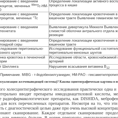
нирование с введением
Определение локализации активного восп
99m
процесса в кишке
коцитов, меченных
Тс-НМ-
О
нирование с введением
Определение локализации кровотечения в
троцитов, меченных "Тс
кишечном тракте Выявление гемангиом пе
нирование с введением
Выявление дивертикула Меккеля Выявлен
технетата
слизистой оболочки антрального отдела ж
резекции
нирование с введением
Определение локализации кровотечения в
лоидной серы
кишечном тракте
ледование перитонеально-
Исследование функциональной состоятел
озного шунта
перитонеально-венозных шунтов
нка кровотока в печеночной
Исследование области, кровоснабжаемой 
ерии
артерией
т Шиллинга
Нарушение всасывания витамина В
12
Примечание. MIBG - т-йодобензилгуанидин; НМ-РАО - гексаметилпропи
визуализация желчевыводящей системы)? Какова сцинтиграфическая картина в н
ого холесцинтиграфического исследования практически одна и 
нтерально вводят препараты имидодиацетиловой кислоты, ме
е радиофармакологические препараты, как DISHIDA, меброфе
для всех перечисленных препаратов. Несмотря на то, что эти
ь с диагностической целью даже при очень высокой концентраци
инают сканирование. Каждое отдельное сканирование продо
ин или немного больше. В норме препараты имидодиацетилов