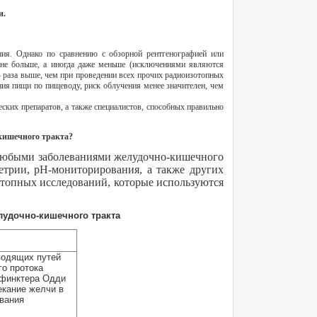
и.
ния. Однако по сравнению с обзорной рентгенографией или
 не больше, а иногда даже меньше (исключениями являются
-4 раза выше, чем при проведении всех прочих радиоизотопных
ия пищи по пищеводу, риск облучения менее значителен, чем
ских препаратов, а также специалистов, способных правильно
кишечного тракта?
 любыми заболеваниями желудочно-кишечного
етрии, рН-мониторирования, а также других
топных исследований, которые используются
лудочно-кишечного тракта
водящих путей
о протока
сфинктера Одди
кание желчи в
вания