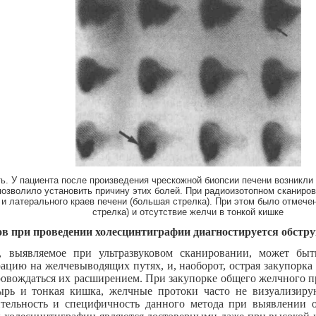
. У пациента после произведения чрескожной биопсии печени возникли
позволило установить причину этих болей. При радиоизотопном сканир
 и латерального краев печени (большая стрелка). При этом было отмече
стрелка) и отсутствие желчи в тонкой кишке
ов при проведении холесцинтиграфии диагностируется обстр
 выявляемое при ультразвуковом сканировании, может быт
ацию на желчевыводящих путях, и, наоборот, острая закупорка
провождаться их расширением. При закупорке общего желчного 
ырь и тонкая кишка, желчные протоки часто не визуализиру
ительность и специфичность данного метода при выявлении 