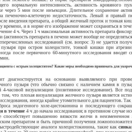
его нормальную интенсивность, активность кровяного пул
же через 5 мин после инъекции. Длительное сохранение акти
а печеночно-клеточную недостаточность. Левый и правый пе
осле введения препарата, а общий желчный проток и тонкая к
 времени, и в норме его изображение может сохраняться в тече
чение 4 ч. Через 1 ч максимальная активность препарата фикси
 (активность препарата в печени может вообще не определяться
перечисленных исследований (см. вопрос 3) не удается полу
 пузыря при остром холецистите, тонкой кишки при атрезии
ногда после первичного 60-минутного исследования вводят 
 мин.
 пациента с острым холециститом? Какие меры необходимо принимать для укоро
ит диагностируется на основании выявляемого при пров
лчного пузыря (что обычно связано с наличием камня в пуз
 4-часовой визуализации (позитивное исследование). Все п
 том, что плохая визуализация желчного пузыря является исти
исследования, иногда крайне утомительного для пациентов. Так
роса эндогенного холе-цистокинина и последующего сокра
и в течение
4 ч до начала исследования; в противном случае 
ие способствует повышению вязкости желчи в неизмененном 
ским препаратом и быть причиной получения ложноположител
быстродействующие аналоги холецистокинина, такие как
синка