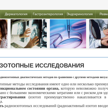
Дерматология
Гастроэнтерология
Эндокринология
Ревм
ОИЗОТОПНЫЕ ИССЛЕДОВАНИЯ
адиоизотопных диагностических методов по сравнению с другими методами визуа
топные методы исследования имеют одно или несколько преиму
ункциональном состоянии органа,
которую невозможно получ
ано с большими экономическими затратами или с риском для здо
нтрастирования
(изотоп преимущественно накапливается в
а.
сть
радиоизотопных исследований (радиоактивный изотоп вводит