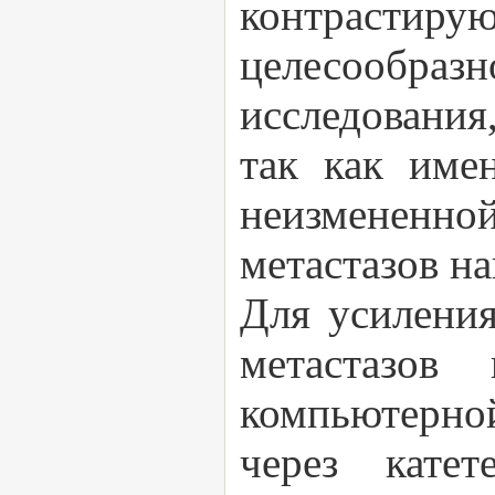
контрастиру
целесообраз
исследования
так как име
неизмененно
метастазов н
Для усиления
метастазов
компьютерной
через кате