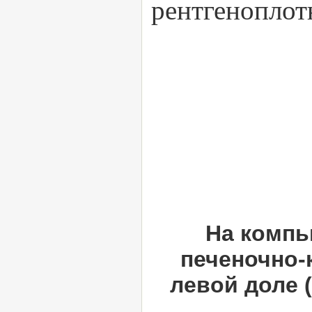
рентгеноплот
На компь
печеночно-
левой доле 