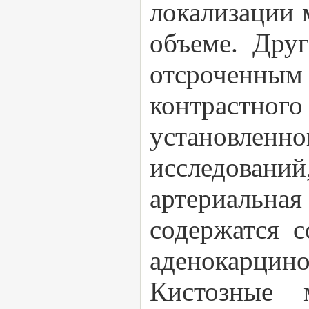
локализации 
объеме. Дру
отсроченным
контрастн
установлен
исследовани
артериальна
содержатся с
аденокарцин
Кистозные 