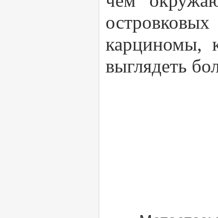
чем окружаю
островковы
карциномы, 
выглядеть бо