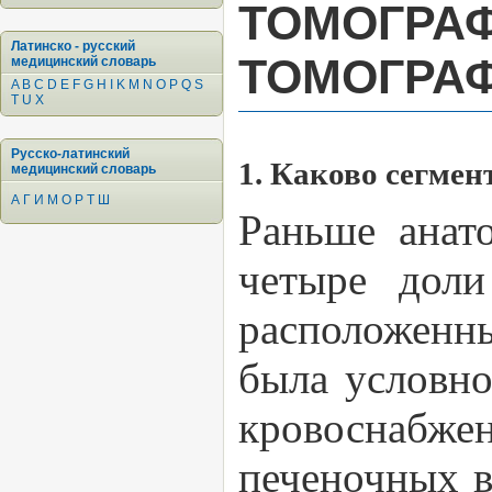
ТОМОГ
Латинско - русский
ТОМОГРА
медицинский словарь
A
B
C
D
E
F
G
H
I
K
M
N
O
P
Q
S
T
U
X
Русско-латинский
1. Каково сегмен
медицинский словарь
А
Г
И
М
О
Р
Т
Ш
Раньше анат
четыре доли
расположенны
была условно
кровоснабже
печеночных в