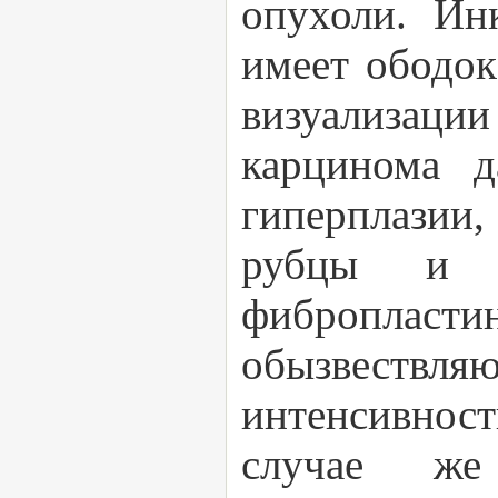
опухоли. Ин
имеет ободок
визуализаци
карцинома д
гиперплазии,
рубцы и м
фиброплас
обызвествляю
интенсивнос
случае же