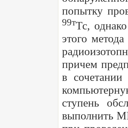
попытку пров
99т
Тс, однако
этого метода
радиоизотоп
причем предп
в сочетании
компьютерну
ступень обс
выполнить МР