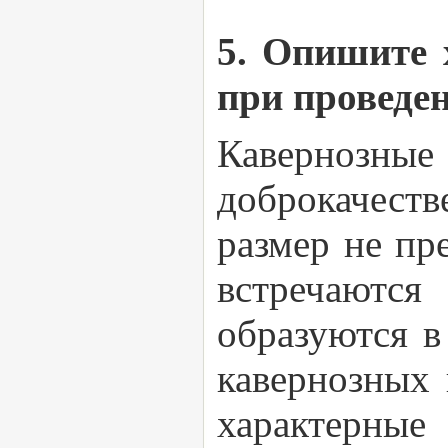
5. Опишите 
при проведе
Кавернозны
доброкачест
размер не пр
встречаютс
образуются в
кавернозных 
характерные