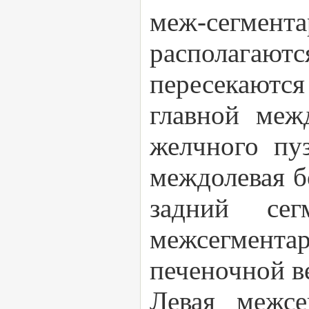
меж-сегмент
располагают
пересекаются
главной меж
желчного пу
междолевая б
задний се
межсегмент
печеночной в
Левая межсе