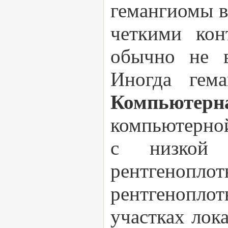
гемангиомы в
четкими кон
обычно не в
Иногда гем
Компьютер
компьютерно
с низкой 
рентгеноп
рентгенопло
участках лок