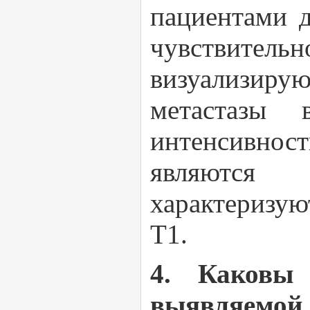
пациентами 
чувствитель
визуализиру
метастазы
интенсивно
являются 
характеризую
Т1.
4. Каковы 
выявляемо