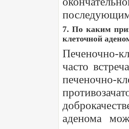
окончатель
последующим 
7. По каким при
клеточной аден
Печеночно-кл
часто встреч
печеночно-к
противозачат
доброкачест
аденома мож