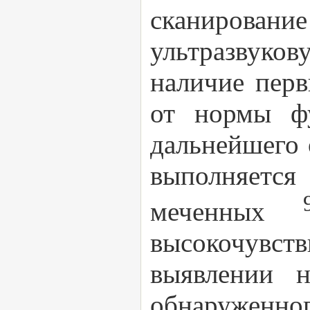
сканировани
ультразвуков
наличие перв
от нормы фу
дальнейшего 
выполняется
меченных
высокочувст
выявлении н
обнаруженно