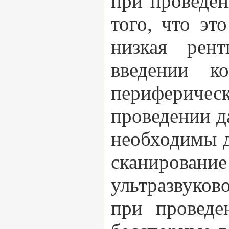
при проведе
того, что эт
низкая рент
введении к
периферичес
проведении д
необходимы д
сканирован
ультразвуков
при проведе