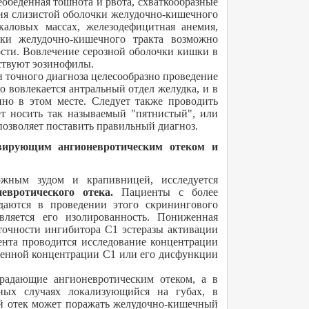
обеденная тошнота и рвота, схваткообразные
ия слизистой оболочки желудочно-кишечного
аловых массах, железодефицитная анемия,
ки желудочно-кишечного тракта возможно
сти. Вовлечение серозной оболочки кишки в
тствуют эозинофилы.
 точного диагноза целесообразно проведение
 вовлекается антральный отдел желудка, и в
нно в этом месте. Следует также проводить
т носить так называемый "пятнистый", или
позволяет поставить правильный диагноз.
вирующим ангионевротическим отеком и
жным зудом и крапивницей, исследуется
невротического отека.
Пациенты с более
даются в проведении этого скринингового
вляется его изолированность. Пониженная
точности ингибитора С1 эстеразы активации
нта проводится исследование концентрации
женной концентрации С1 или его дисфункции
радающие ангионевротическим отеком, а в
ных случаях локализующийся на губах, в
ий отек может поражать желудочно-кишечный