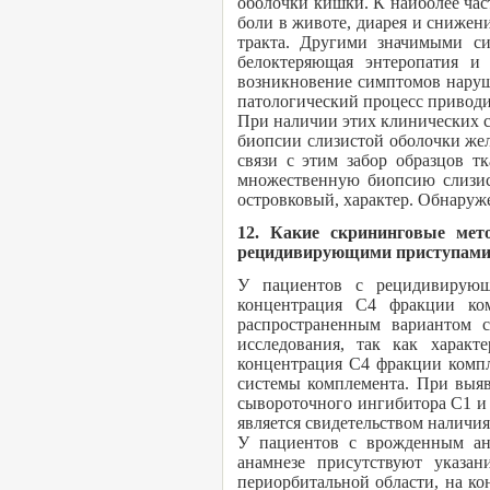
оболочки кишки. К наиболее час
боли в животе, диарея и сниже
тракта. Другими значимыми си
белоктеряющая энтеропатия и
возникновение симптомов наруш
патологический процесс приводи
При наличии этих клинических с
биопсии слизистой оболочки жел
связи с этим забор образцов т
множественную биопсию слизис
островковый, характер. Обнаруж
12. Какие скрининговые мет
рецидивирующими приступами
У пациентов с рецидивирующ
концентрация С4 фракции ко
распространенным вариантом с
исследования, так как характ
концентрация С4 фракции компл
системы комплемента. При выяв
сывороточного ингибитора С1 и
является свидетельством наличия
У пациентов с врожденным анг
анамнезе присутствуют указа
периорбитальной области, на к