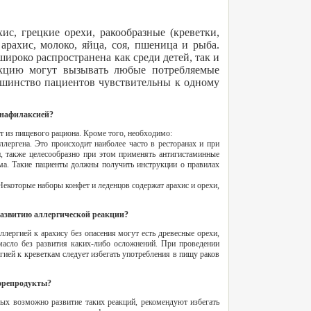
с, грецкие орехи, ракообразные (креветки,
рахис, молоко, яйца, соя, пшеница и рыба.
широко распространена как среди детей, так и
акцию могут вызывать любые потребляемые
льшинство пациентов чувствительны к одному
анафилаксией?
т из пищевого рациона. Кроме того, необходимо:
лергена. Это происходит наиболее часто в ресторанах и при
, также целесообразно при этом применять антигистаминные
ма. Такие пациенты должны получить инструкции о правилах
 Некоторые наборы конфет и леденцов содержат арахис и орехи,
 развитию аллергической реакции?
лергией к арахису без опасения могут есть древесные орехи,
масло без развития каких-либо осложнений. При проведении
ией к креветкам следует избегать употребления в пищу раков
морепродукты?
рых возможно развитие таких реакций, рекомендуют избегать