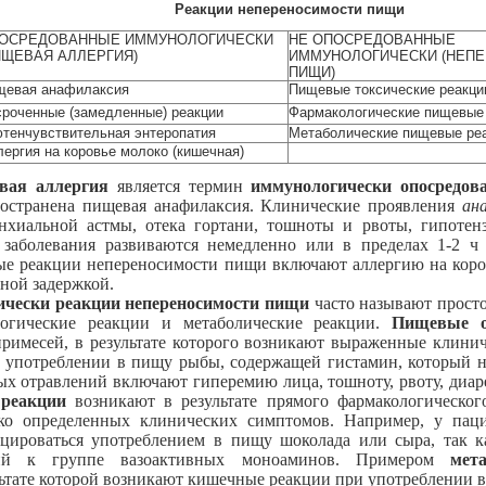
Реакции непереносимости пищи
ОСРЕДОВАННЫЕ ИММУНОЛОГИЧЕСКИ
НЕ ОПОСРЕДОВАННЫЕ
ИЩЕВАЯ АЛЛЕРГИЯ)
ИММУНОЛОГИЧЕСКИ (НЕП
ПИЩИ)
щевая анафилаксия
Пищевые токсические реакци
роченные (замедленные) реакции
Фармакологические пищевые
тенчувствительная энтеропатия
Метаболические пищевые ре
ергия на коровье молоко (кишечная)
вая аллергия
является термин
иммунологически опосредов
ространена пищевая анафилаксия. Клинические проявления
ан
онхиальной астмы, отека гортани, тошноты и рвоты, гипотен
заболевания развиваются немедленно или в пределах 1-2 ч
е реакции непереносимости пищи включают аллергию на коров
нной задержкой.
ически реакции непереносимости пищи
часто называют прост
логические реакции и метаболические реакции.
Пищевые 
имесей, в результате которого возникают выраженные клини
 употреблении в пищу рыбы, содержащей гистамин, который на
х отравлений включают гиперемию лица, тошноту, рвоту, диаре
 реакции
возникают в результате прямого фармакологическо
тко определенных клинических симптомов. Например, у па
цироваться употреблением в пищу шоколада или сыра, так к
щий к группе вазоактивных моноаминов. Примером
мет
ультате которой возникают кишечные реакции при употреблении 