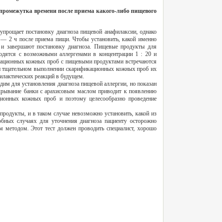
о промежутка времени после приема какого-либо пищевого
 упрощает постановку диагноза пищевой анафилаксии, однако
 — 2 ч после приема пищи. Чтобы установить, какой именно
 и завершают постановку диагноза. Пищевые продукты для
дятся с возможными аллергенами в концентрации 1 : 20 и
икационных кожных проб с пищевыми продуктами встречаются
 При тщательном выполнении скарификационных кожных проб их
филактических реакций в будущем.
дим для установления диагноза пищевой аллергии, но показан
ткрывание банки с арахисовым маслом приводит к появлению
ционных кожных проб и поэтому целесообразно проведение
родукты, и в таком случае невозможно установить, какой из
обных случаях для уточнения диагноза пациенту осторожно
 методом. Этот тест должен проводить специалист, хорошо