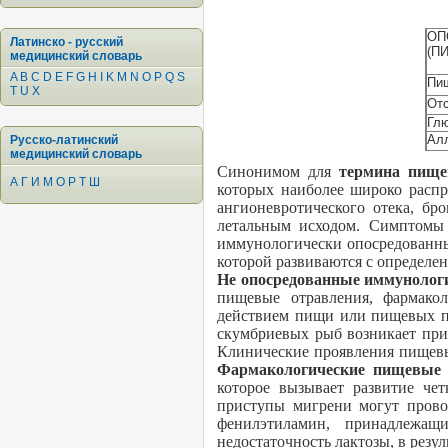
ОП
Латинско - русский
(П
медицинский словарь
A
B
C
D
E
F
G
H
I
K
M
N
O
P
Q
S
Пи
T
U
X
Отс
Глю
Алл
Русско-латинский
медицинский словарь
Синонимом для
термина пище
А
Г
И
М
О
Р
Т
Ш
которых наиболее широко расп
ангионевротического отека, бр
летальным исходом. Симптомы 
иммунологически опосредованны
которой развиваются с определе
Не опосредованные иммунолог
пищевые отравления, фармако
действием пищи или пищевых пр
скумбриевых рыб возникает при
Клинические проявления пищевы
Фармакологические пищевые
которое вызывает развитие че
приступы мигрени могут прово
фенилэтиламин, принадлежа
недостаточность лактозы, в рез