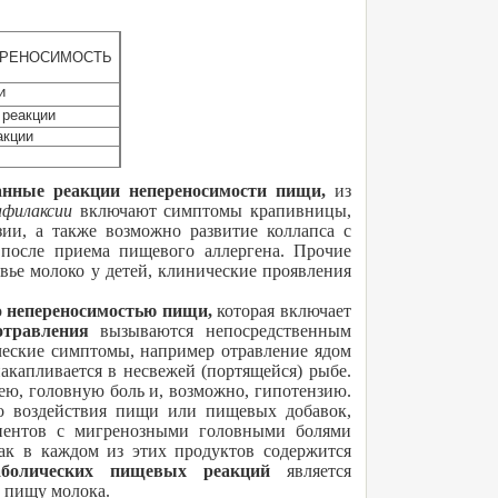
ЕРЕНОСИМОСТЬ
и
 реакции
акции
анные реакции непереносимости пищи,
из
афилаксии
включают симптомы крапивницы,
зии, а также возможно развитие коллапса с
 после приема пищевого аллергена. Прочие
ье молоко у детей, клинические проявления
о
непереносимостью пищи,
которая включает
отравления
вызываются непосредственным
ческие симптомы, например отравление ядом
капливается в несвежей (портящейся) рыбе.
ю, головную боль и, возможно, гипотензию.
го воздействия пищи или пищевых добавок,
циентов с мигренозными головными болями
ак в каждом из этих продуктов содержится
аболических пищевых реакций
является
в пищу молока.