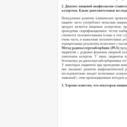
2. Диагноз пищевой анафилаксии ставитс
аллергена. Какие дополнительные иссле
Немедленное развитие клинических проявл
пациент часто употребляет несколько пище
продукт является пищевым аллергеном, п
проведения скарификационных тестов выби
считаются положительными только в том сл
очень часто, и выявление положительных ре
отрицательные результаты позволяют с высок
Метод радиоаллергоабсорбции (РАА)
пред
пациентам с редкими формами пищевой алле
симптомов аллергии. У таких пациентов в
безопасных ра-диоаллергоабсорбционных тес
У некоторых пациентов при проведении кожн
них вызывает развитие анафилактической 
последовательно вводят возможные
аллерг
знакомый с этим провокационным методом и
3. Хорошо известно, что некоторые пищ