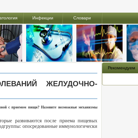
атология
Инфекции
Словари
Рекомендуем
ОЛЕВАНИЙ ЖЕЛУДОЧНО-
анной с приемом пищи? Назовите возможные механизмы
торые развиваются после приема пищевых
подгруппы: опосредованные иммунологически