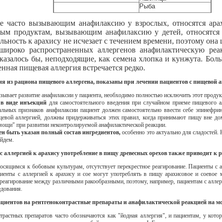
Рыба
 часто вызывающим анафилаксию у взрослых, относятся арахи
ым продуктам, вызывающим анафилаксию у детей, относятся а
льность к арахису не исчезает с течением времени, поэтому она 
широко распространенных аллергенов анафилактическую ре
казалось бы, неподходящие, как семена хлопка и кунжута. Бо
нная пищевая аллергия встречается редко.
ия из рациона пищевого аллергена, показаны при лечении пациентов с пищевой 
зывает развитие анафилаксии у пациента, необходимо полностью исключить этот продук
 в виде инъекций
для самостоятельного введения при случайном приеме пищевого ал
льных признаков анафилаксии пациент должен самостоятельно ввести себе эпинефрин
евой аллергией, должны придерживаться этих правил, когда принимают пищу вне до
мощи" при развитии неконтролируемой анафилактической реакции.
ен быть указан полный состав ингредиентов,
особенно это актуально для сладостей.
айдем.
в с аллергией к арахису употребление в пищу древесных орехов также приводит к
сящимся к бобовым культурам, отсутствует перекрестное реагирование. Пациенты с ал
циенты с аллергией к арахису и сое могут употреблять в пищу арахисовое и соевое 
реагирование между различными ракообразными, поэтому, например, пациентам с аллерг
едования.
пациентов на рентгеноконтрастные препараты и анафилактической реакцией на 
трастных препаратов часто обозначаются как "йодная аллергия", и пациентам, у кото