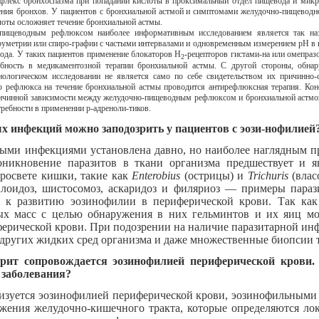
ефлекс бронхоспазма при попадании кислоты в проксимальный отдел пищевода и мик
жения бронхов. У пациентов с бронхиальной астмой и симптомами желудочно-пищеводн
слоты осложняет течение бронхиальной астмы.
о-пищеводным рефлюксом наиболее информативным исследованием является так н
уметрии или спиро-графии с частыми интервалами и одновременным измерением рН в п
вода. У таких пациентов применение блокаторов Н
-рецепторов гистами-на или омепраз
2
бность в медикаментозной терапии бронхиальной астмы. С другой стороны, обна
ологическом исследовании не является само по себе свидетельством их причинно-
 рефлюкса на течение бронхиальной астмы проводится антирефлюксная терапия. Кон
ричинной зависимости между желудочно-пищеводным рефлюксом и бронхиальной астмой,
ребности в применении p-адреноли-тиков.
х инфекций можно заподозрить у пациентов с эози-нофилией
ными инфекциями установлена давно, но наиболее наглядным пр
никновение паразитов в ткани организма предшествует и я
просвете кишки, такие как
Enterobius
(острицы) и
Trichuris
(влас
илоидоз, шистосомоз, аскаридоз и филяриоз — примеры пар
 к развитию эозинофилии в периферической крови. Так как
вых масс с целью обнаружения в них гельминтов и их яиц м
ерической крови. При подозрении на наличие паразитарной инф
других жидких сред организма и даже множественные биопсии 
ерит сопровождается эозинофилией периферической крови
 заболевания?
еризуется эозинофилией периферической крови, эозинофильными
ения желудочно-кишечного тракта, которые определяются ло