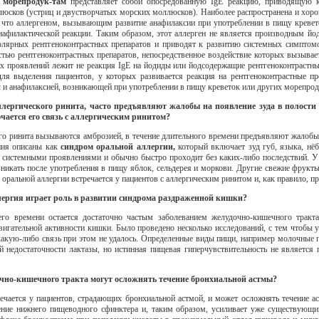
 морепродук-там
представляет собой опосредованную IgE реакцию, приводящую к
юсков (устриц и двустворчатых морских моллюсков). Наиболее распространена и хорош
, что аллергеном, вызывающим развитие анафилаксии при употреблении в пищу кревет
афилактической реакции. Таким образом, этот аллерген не является производным йо
лярных рентгеноконтрастных препаратов и приводят к развитию системных симптомо
стью рентгеноконтрастных препаратов, непосредственное воздействие которых вызывае
х проявлений лежит не реакция IgE на йодиды или йодсодержащие рентгеноконтрастные
для выделения пациентов, у которых развивается реакция на рентгеноконтрастные п
ы и анафилаксией, возникающей при употреблении в пищу креветок или других морепрод
ллергического ринита, часто предъявляют жалобы на появление зуда в полости 
ючается его связь с аллергическим ринитом?
о ринита вызываются амброзией, в течение длительного времени предъявляют жалобы н
ния описаны как
синдром оральной аллергии,
который включает зуд губ, языка, нёб
я системными проявлениями и обычно быстро проходит без каких-либо последствий. У 
никать после употребления в пищу яблок, сельдерея и моркови. Другие свежие фрукты
оральной аллергии встречается у пациентов с аллергическим ринитом и, как правило, п
ллергия играет роль в развитии синдрома раздраженной кишки?
о времени остается достаточно частым заболеванием желудочно-кишечного тракта,
гательной активности кишки. Было проведено несколько исследований, с тем чтобы у
акую-либо связь при этом не удалось. Определенные виды пищи, например молочные 
 недостаточности лактазы, но истинная пищевая гиперчувствительность не является
очно-кишечного тракта могут осложнять течение бронхиальной астмы?
чается у пациентов, страдающих бронхиальной астмой, и может осложнять течение ас
ление нижнего пищеводного сфинктера и, таким образом, усиливает уже существую