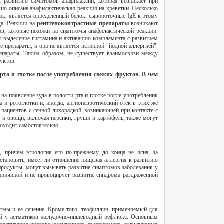
 развитию симптомов анафилаксии, которая возникает при
о описана анафилактическая реакция на креветки. Несколько
ок, является определенный белок; сывороточные IgE к этому
да. Реакции на
рентгеноконтрастные препараты
возникают
в, которые похожи на симптомы анафилактической реакции.
т выделение гистамина и активацию комплемента с развитием
 препараты, и она не является истинной "йодной аллергией".
репараты. Таким образом, не существует взаимосвязи между
уктов.
рта и глотке после употребления свежих фруктов. В чем
а появление зуда в полости рта и глотке после употребления
а и ротоглотки и, иногда, ангионевротический отек в этих же
пациентов с сенной лихорадкой, возникающей при контакте с
 и овощи, включая персики, груши и картофель, также могут
роходит самостоятельно.
 причем этиология его по-прежнему до конца не ясна, за
становить, имеет ли отношение пищевая аллергия к развитию
продукты, могут вызывать развитие симптомов заболевания у
 причиной и не провоцирует развитие синдрома раздраженной
тмы и ее лечение. Кроме того, теофиллин, применяемый для
щий у астматиков желудочно-пищеводный рефлюкс. Основным