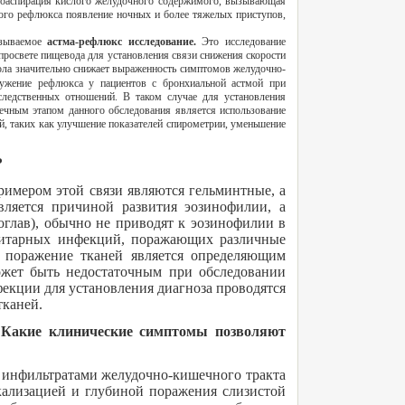
роаспирация кислого желудочного содержимого, вызывающая
ого рефлюкса появление ночных и более тяжелых приступов,
азываемое
астма-рефлюкс исследование.
Это исследование
росвете пищевода для установления связи снижения скорости
ола значительно снижает выраженность симптомов желудочно-
ружение рефлюкса у пациентов с бронхиальной астмой при
следственных отношений. В таком случае для установления
ечным этапом данного обследования является использование
 таких как улучшение показателей спирометрии, уменьшение
?
имером этой связи являются гельминтные, а
вляется причиной развития эозинофилии, а
оглав), обычно не приводят к эозинофилии в
азитарных инфекций, поражающих различные
 поражение тканей является определяющим
ожет быть недостаточным при обследовании
екции для установления диагноза проводятся
тканей.
. Какие клинические симптомы позволяют
 инфильтратами желудочно-кишечного тракта
кализацией и глубиной поражения слизистой