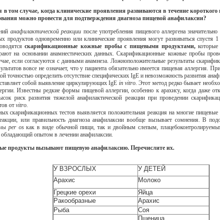
я в том случае, когда клинические проявления развиваются в течение коротког
дования можно провести для подтверждения диагноза пищевой анафилаксии?
ений
анафилактической реакции
после употребления пищевого аллергена значительно
вых продуктов одновременно или клинические проявления могут развиваться спустя 1
роводятся
скарификационные кожные пробы с пищевыми продуктами,
которые
рают на основании анамнестических данных. Скарификационные кожные пробы прово
учае, если согласуются с данными анамнеза. Ложноположительные результаты скариф
зультатов вовсе не означает, что у пациента обязательно имеется пищевая аллергия.
ой точностью определить отсутствие специфических IgE и невозможность развития ана
ставляет собой выявление циркулирующих IgE
in vitro.
Этот метод редко бывает необхо
ргии. Известны редкие формы пищевой аллергии, особенно к арахису, когда даже о
ысок риск развития тяжелой анафилактической реакции при проведении скарифика
тов от
vitro.
ых скарификационных тестов выявляется положительная реакция на многие пищевые п
реакции, или правильность диагноза анафилаксии вообще вызывает сомнения. В под
ены per os
как в виде обычной пищи, так и двойным слепым, плацебоконтролируемым
 обладающий опытом в лечении анафилаксии.
евые продукты вызывают пищевую анафилаксию. Перечислите их.
У ВЗРОСЛЫХ
У ДЕТЕЙ
Арахис
Молоко
Грецкие орехи
Яйца
Ракообразные
Арахис
Рыба
Соя
Пшеница