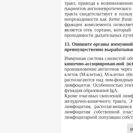
тракт, приводя к возникновени
пациентов ангионевротического 
тракта свидетельствует в поль
непроходимости как
forme frust
фракции комплемента позволяет
является отек гортани, который
проходимости дыхательных путе
13. Опишите органы иммунной 
преимущественно вырабатываю
Иммунная система слизистой об
кишечно-ассоциирован-ной (
проникновение антигенов через
клеток (М-клеток). М-клетки об
располагаются над лим-фоидным
лимфоцитов. Особенностью этих
функция образования IgA.
Кроме очаговых скоплений лимф
желудочно-кишечного тракта. Э
лимфоцитам, располагающимся
лимфоцитам собственной плас
лимфоцитарной популяции собст