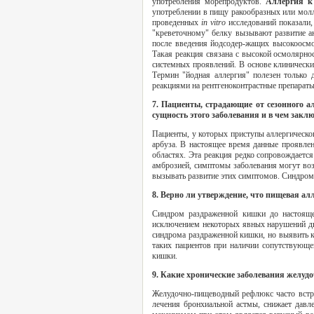
употребления морепродуктов.
Аллергия к
употреблении в пищу ракообразных или молл
проведенных
in vitro
исследований показали
"креветочному" белку вызывают развитие ан
после введения йодсодер-жащих высокоосмо
Такая реакция связана с высокой осмолярно
системных проявлений. В основе клинически
Термин "йодная аллергия" полезен только 
реакциями на рентгеноконтрастные препарат
7. Пациенты, страдающие от сезонного а
сущность этого заболевания и в чем закл
Пациенты, у которых приступы аллергическог
арбуза. В настоящее время данные проявле
областях. Эта реакция редко сопровождаетс
амброзией, симптомы заболевания могут воз
вызывать развитие этих симптомов. Синдром 
8. Верно ли утверждение, что пищевая а
Синдром раздраженной кишки до настоящег
исключением некоторых явных нарушений дви
синдрома раздраженной кишки, но выявить к
таких пациентов при наличии сопутствующей
кишки.
9. Какие хронические заболевания желуд
Желудочно-пищеводный рефлюкс часто встре
лечения бронхиальной астмы, снижает дав