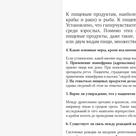
К пищевым продуктам, наиболее
крабы и раки) и рыба. К пищев
Установлено, что гиперчувствите
среди взрослых. Помимо этих 
пищевые продукты, даже такие, 
или двум видам пищи, множестве
4. Какие основные меры, кроме исключен
Если установлено, какой именно вид пищи вы
1. Применение эпинефрина (адреналина)
приеме пищи вне дома. При появлении нача
препараты
peros.
Пациенты, страдающие пищ
применения эпинефрина и вызова "скорой по
2. На этикетках пищевых продуктов долж
однако сведений об этом на этикетке мы не н
5. Верно ли утверждение, что у пациенто
Между древесными орехами и арахисом, отно
например пекан и грецкие орехи. Также па
исследований
in vitro
выявлено перекрестное 
и крабов вплоть до проведения полного обсл
6. Существует ли связь между реакцией 
Системные реакции на введение рентгенокон