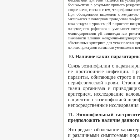
механизмом при этом является вагусный р
бронхо-спазм в результате прямого раздра
скорее всего, связано с тем, что рефлюкс ки
При обследовании пациентов с желудочн
заключается в повторном проведении пикфло
тока воздуха и уровнем рН в просвете пище
пищеводного рефлюкса и уменьшает потре
мониторировании рН пищевода или рентген
значимости влияния желудочно-пищеводного
объективных критериев для установления п
ночных приступов астмы или уменьшение пот
10. Наличие каких паразитарны
Связь эозинофилии с паразитар
не протозойные инфекции. Про
паразиты, обитающие строго в 
периферической крови. Стронг
ткани организма и приводящих
критерием, исследование кало
пациентов с эозинофилией периф
непосредственные исследования 
11. Эозинофильный гастроэнт
предположить наличие данного
Это редкое заболевание характ
и различными симптомами пораж