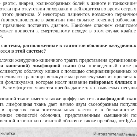
ю рвоты, диареи, коликообразных болей в животе и тонкокише
отека при отсутствии лихорадки и лейкоцитоза во время остр
зу этого диагноза. У некоторых пациентов возможно первич
e
(приостановление в развитии или скрытое течение) заболева
 правильно поставить диагноз. Наиболее опасным симптомом
 может привести к смертельному исходу; в этом случае крайн
й.
системы, расположенные в слизистой оболочке желудочно-
тся в этой системе?
олочки желудочно-кишечного тракта представлена организованн
или кишечной) лимфоидной ткани
(см. приведенный ниже ри
 слизистую оболочку кишки с помощью специализированных кл
еспечивают транспорт везикул с макромолекулами из просвета 
и фолликулами, которые носят название
пейеровых бляшек
и
 В-лимфоцитов является преобладание так называемых несущих
оидной ткани имеется также диффузная сеть
лимфоидной ткан
та лимфоидная ткань дает начало двум своеобразным популя
 в пределах слоя эпителиальных клеток и в большинстве 
тинки слизистой оболочки, представленным смешанной по
венной пластинки слизистой оболочки также преобладают IgA-