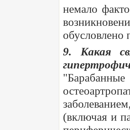
немало факто
возникнове
обусловлено 
9. Какая с
гипертрофич
"Барабанные
остеоартр
заболевание
(включая и п
периферичес