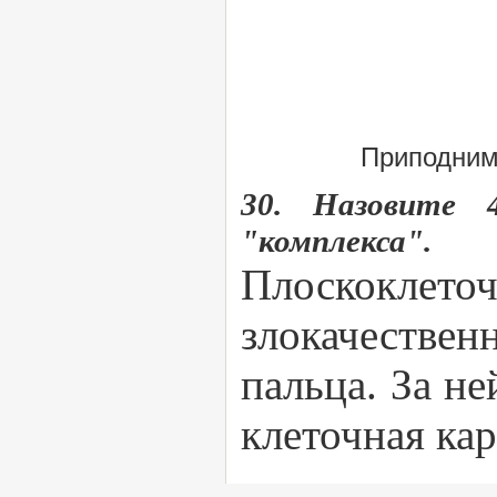
Приподним
30. Назовите 4
"комплекса".
Плоскоклето
злокачестве
пальца. За не
клеточная ка