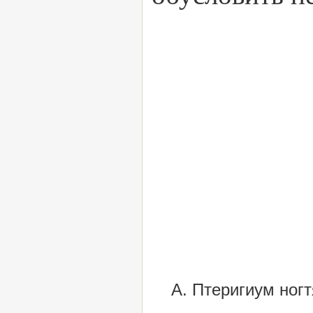
А. Птеригиум ногт