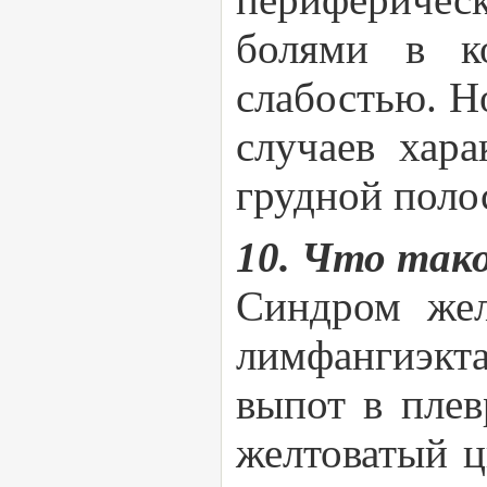
болями в к
слабостью. Но
случаев хара
грудной поло
10. Что так
Синдром жел
лимфангиэкта
выпот в пле
желтоватый ц