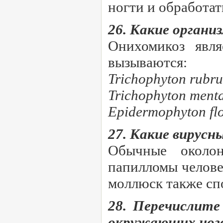
ногти и обработат
26. Какие орган
Онихомикоз явл
вызываются:
Trichophyton rub
Trichophyton ment
Epidermophyton fl
27. Какие вирус
Обычные околон
папилломы челове
моллюск также сп
28. Перечислите
окружающих ног