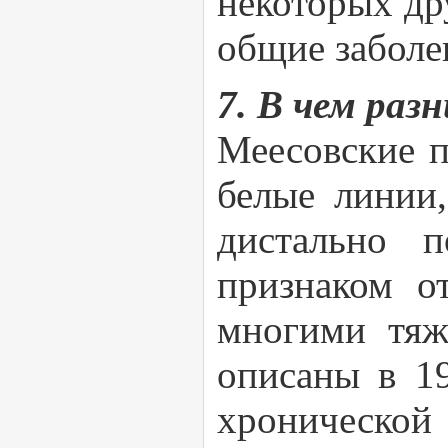
некоторых дру
общие заболев
7. В чем ра
Меесовские 
белые линии
дистально 
признаком о
многими тяж
описаны в 19
хронической