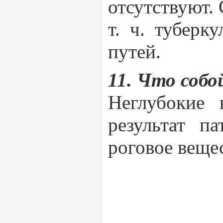
отсутствуют.
т. ч. туберк
путей.
11. Что соб
Неглубокие 
результат п
роговое веще