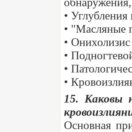
обнаружения,
• Углубления 
• "Масляные п
• Онихолизис
• Подногтево
• Патологиче
• Кровоизлия
15. Каковы 
кровоизлиян
Основная пр