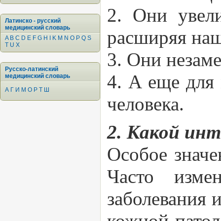
2. Они увел
Латинско - русский
медицинский словарь
расширяя наш
A
B
C
D
E
F
G
H
I
K
M
N
O
P
Q
S
T
U
X
3. Они незаме
Русско-латинский
4. А еще для
медицинский словарь
А
Г
И
М
О
Р
Т
Ш
человека.
2. Какой ин
Особое значе
Часто изме
заболевания 
кожной патол