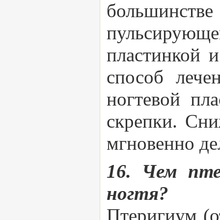
большинств
пульсирующе
пластинкой и
способ лече
ногтевой пл
скрепки. Сн
мгновенно де
16. Чем пте
ногтя?
Птеригиум (о