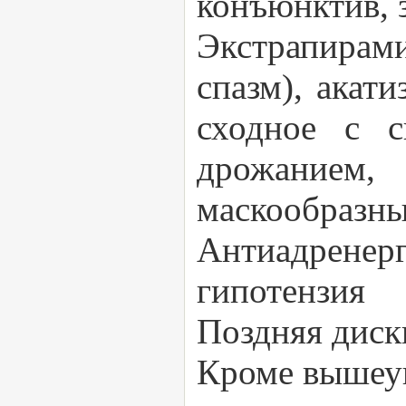
конъюнктив, 
Экстрапира
спазм), акати
сходное с с
дрожанием,
маскообразн
Антиадрене
гипотензия
Поздняя диск
Кроме вышеук