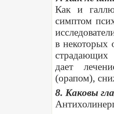
Как и галлю
симптом псих
исследовател
в некоторых 
страдающих 
дает лечен
(орапом), сн
8. Каковы г
Антихолинерг