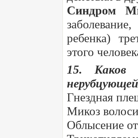
Синдром Мю
заболевание
ребенка) тр
этого челове
15. Каков 
нерубцующей
Гнездная пле
Микоз волоси
Облысение от