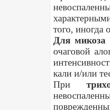
невоспаленн
характерными
того, иногда 
Для микоза 
очаговой ал
интенсивнос
кали и/или те
При
три
невоспален
поврежден