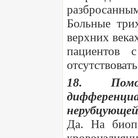
разбросанны
Больные три
верхних веках
пациентов 
отсутствовать
18. Пом
дифференци
нерубцующей
Да. На биоп
кровоизлия