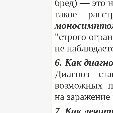
бред) — это 
такое расс
моносимпто
"строго огран
не наблюдает
6. Как диагн
Диагноз ст
возможных п
на заражение
7. Как лечит