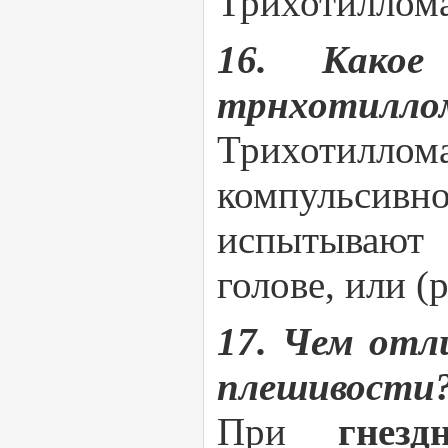
Трихотиллом
16. Какое
трнхотилло
Трихотилло
компульсив
испытывают
голове, или (
17. Чем отл
плешивости
При
гнез