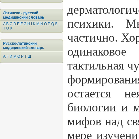
дерматолог
Латинско - русский
медицинский словарь
психики. М
A
B
C
D
E
F
G
H
I
K
M
N
O
P
Q
S
T
U
X
частично. Хо
Русско-латинский
одинаковое
медицинский словарь
А
Г
И
М
О
Р
Т
Ш
тактильная ч
формирования
остается н
биологии и 
мифов над св
мере изучени