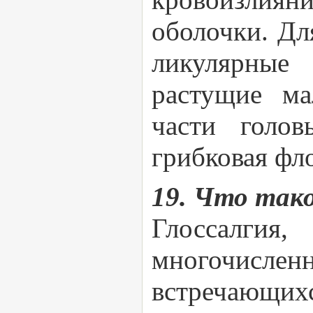
оболочки. Дл
ликулярные
растущие ма
части голов
грибковая фл
19. Что тако
Глоссалги
многочисл
встречающихс