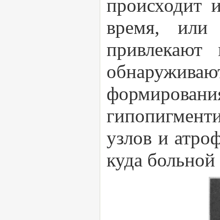
происходит и
время, или
привлекают 
обнаружива
формиро
гипопигмент
узлов и атро
куда больной 