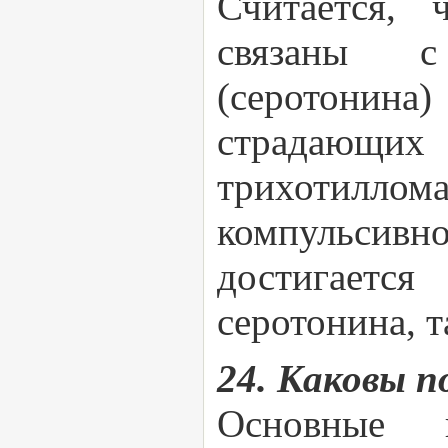
Считается, 
связаны с 
(серотонина)
страдающи
трихотиллома
компульсивн
достигаетс
серотонина, т
24. Каковы 
Основные 