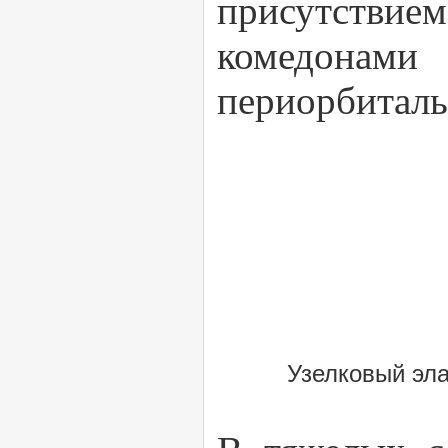
присутстви
комедонам
периорбиталь
Узелковый эл