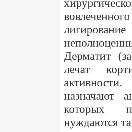
хирургическо
вовлеченно
лигирован
неполноценн
Дерматит (за
лечат корт
активности.
назначают а
которых п
нуждаются та