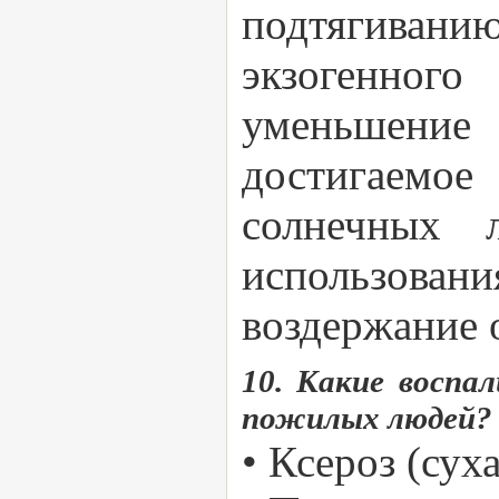
подтягиван
экзогенног
уменьшение 
достигаемое
солнечных 
использован
воздержание 
10. Какие воспа
пожилых людей?
• Ксероз (сух