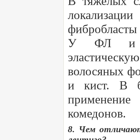
В тяжелых с
локализаци
фибробласты 
У ФЛ и пе
эластическ
волосяных фо
и кист. В б
применение
комедонов.
8. Чем отличают
лентиго?