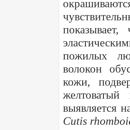
окрашивают
чувствитель
показывает,
эластическ
пожилых лю
волокон обу
кожи, подве
желтоватый 
выявляется н
Cutis rhomboi