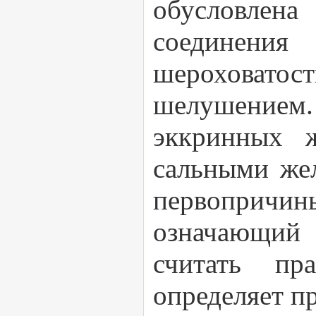
обусловлен
соединения
шероховатос
шелушением.
эккринных ж
сальными жел
первоприч
означающий 
считать пр
определяет п