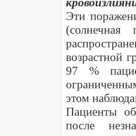
кровоизлиян
Эти поражени
(солнечная 
распростран
возрастной г
97 % пацие
ограниченным
этом наблюда
Пациенты об
после незн