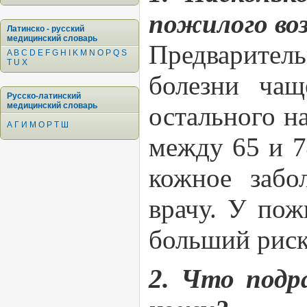
пожилого во
Латинско - русский
медицинский словарь
Предварител
A
B
C
D
E
F
G
H
I
K
M
N
O
P
Q
S
T
U
X
болезни ча
Русско-латинский
медицинский словарь
остального н
А
Г
И
М
О
Р
Т
Ш
между 65 и 7
кожное забо
врачу. У пож
больший риск
2. Что подр