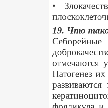
• Злокачест
плоскоклеточ
19. Что тако
Себорейные
доброкачеств
отмечаются у
Патогенез их
развиваются 
кератиноцито
фолликула и 