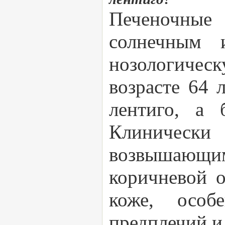
Печеночные
солнечным 
нозологичес
возрасте 64 
лентиго, а
Клиническ
возвышающи
коричневой 
коже, особ
предплечий и 