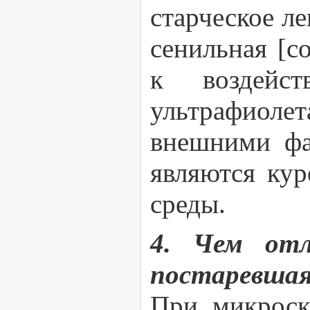
старческое ле
сенильная [с
к воздейс
ультрафиолет
внешними фа
являются кур
среды.
4. Чем отл
постаревшая
При микроск