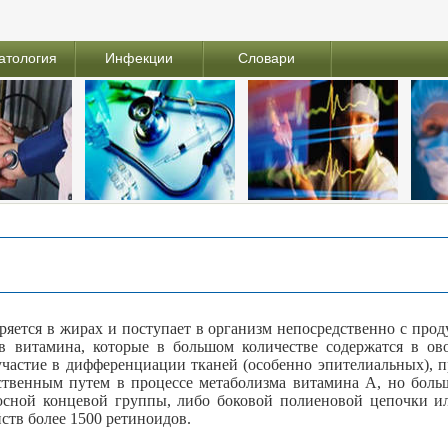
атология
Инфекции
Словари
яется в жирах и поступает в организм непосредственно с про
 витамина, которые в большом количестве содержатся в ово
астие в дифференциации тканей (особенно эпителиальных), пр
ственным путем в процессе метаболизма витамина А, но боль
юсной концевой группы, либо боковой полиеновой цепочки и
ств более 1500 ретиноидов.