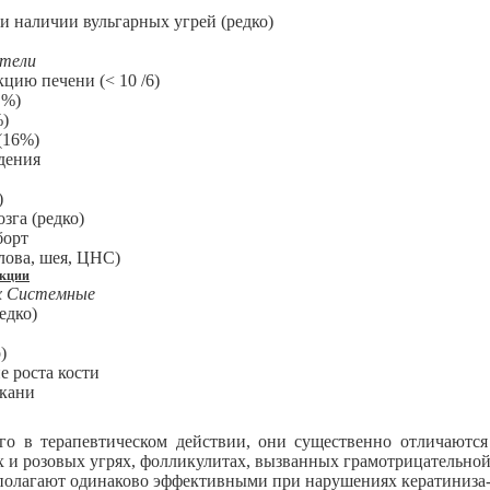
 наличии вульгарных угрей (редко)
тели
цию печени (< 10 /6)
 %)
%)
(16%)
дения
)
зга (редко)
борт
лова, шея, ЦНС)
акции
ых Системные
едко)
о)
 роста кости
ткани
о в терапевтическом действии, они существенно отличаются 
х и розовых угрях, фолликулитах, вызванных грамотрицательно
 полагают одинаково эффективными при нарушениях кератиниза