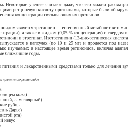
м. Некоторые ученые считают даже, что его можно рассматрив
ающими ретцноевую кислоту протеинами, которые были обнаруже
зменения концентрации связывающих их протеинов.
иноидом является третиноин — естественный метаболит витамин
центрации), а также в жидком (0,05 % концентрация) и твердом в
етиноин и этретинат. Изотретиноин (13-цис-ретиноевая кислота
 выпускается в капсулах (по 10 и 25 мг) и продается под назв
ко изучаемых в настоящее время ретиноидов, включая адапале
мые ближайшие годы.
питания и лекарственными средствами только для лечения вул
 к применению ретиноидов
оз
солнцем кожа)
гарный, ламеллярный)
ские рубцы
езнь Дарье)
истой рта)
й невус
)