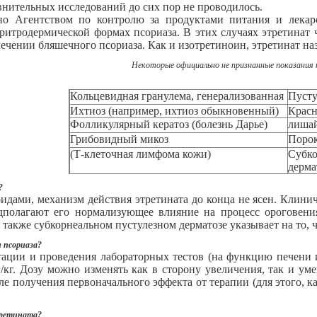
авнительных исследований до сих пор не проводилось.
но Агентством по контролю за продуктами питания и лекар
ритродермической формах псориаза. В этих случаях этретинат 
ечении бляшечного псориаза. Как и изотретиноин, этретинат на
Некоторые официально не признанные показания
Кольцевидная гранулема, генерализованная
Пусту
Ихтиоз (например, ихтиоз обыкновенный)
Красн
Фолликулярный кератоз (болезнь Дарье)
лиша
Грибовидный микоз
Порок
(Т-клеточная лимфома кожи)
Субко
дерма
?
оидами, механизм действия этретината до конца не ясен. Клини
дполагают его нормализующее влияние на процесс ороговения
 также субкорнеальном пустулезном дерматозе указывает на то,
 псориаза?
тации и проведения лабораторных тестов (на функцию печени 
мг/кг. Дозу можно изменять как в сторону увеличения, так и у
ле получения первоначального эффекта от терапии (для этого, к
третината?