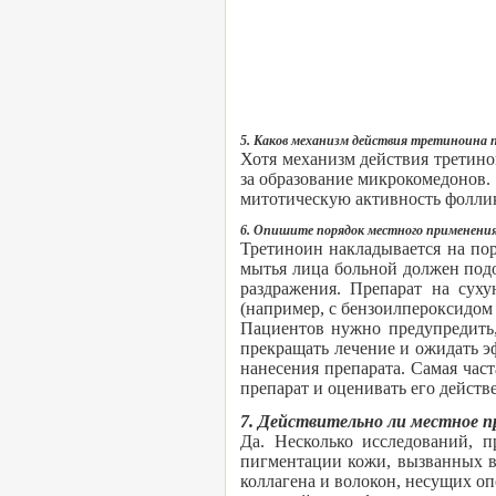
5. Каков механизм действия третиноина п
Хотя механизм действия третинои
за образование микрокомедонов.
митотическую активность фоллик
6. Опишите порядок местного применения
Третиноин накладывается на пор
мытья лица больной должен подо
раздражения. Препарат на сух
(например, с бензоилпероксидом
Пациентов нужно предупредить,
прекращать лечение и ожидать эф
нанесения препарата. Самая час
препарат и оценивать его действ
7. Действительно ли местное 
Да. Несколько исследований, 
пигментации кожи, вызванных во
коллагена и волокон, несущих о