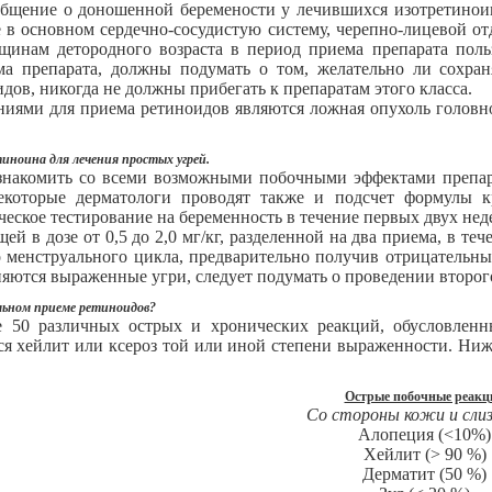
ообщение о доношенной беремености у лечившихся изотретино
е в основном сердечно-сосудистую систему, черепно-лицевой 
щинам детородного возраста в период приема препарата поль
а препарата, должны подумать о том, желательно ли сохран
ов, никогда не должны прибегать к препаратам этого класса.
иями для приема ретиноидов являются ложная опухоль головно
иноина для лечения простых угрей.
знакомить со всеми возможными побочными эффектами препар
которые дерматологи проводят также и подсчет формулы кр
еское тестирование на беременность в течение первых двух нед
й в дозе от 0,5 до 2,0 мг/кг, разделенной на два приема, в т
 менструального цикла, предварительно получив отрицательный
няются выраженные угри, следует подумать о проведении второг
льном приеме ретиноидов?
е 50 различных острых и хронических реакций, обусловлен
тся хейлит или ксероз той или иной степени выраженности. Н
Острые побочные реакц
Со стороны кожи и сли
Алопеция (<10%)
Хейлит (> 90 %)
Дерматит (50 %)