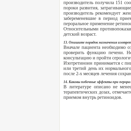
производитель получила 151 с
пороки развития, затрагивающи
производитель рекомендует жен
забеременевшие в период прием
пероральное применение ретиноид
Относительными противопоказан
детский возраст.
13. Опишите порядок назначения изотрет
Вначале пациента необходимо о
проверить функцию печени. Не
консультацию и пройти серологич
Изотретиноин принимается с пище
или третий день их нормального
после 2-х месяцев лечения сохра
14. Каковы побочные эффекты при перора
В литературе описано не мене
терапевтических дозах, отмечае
приемом внутрь ретиноидов.