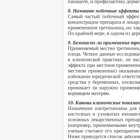
панацеей, и профилактику дермат
8. Назовите побочные эффекты
Самый частый побочный эффект
концентрации препарата в лекар
применением третиноина, но тако
По крайней мере, в одном из дер
9. Безопасно ли применение тр
Применяемый местно третиноин, с
плода. Четкие данные исследован
в клинической практике, не вы
эффекта при местном применени
местном применении) оказываю
избежание юридической ответств
средства у беременных, поскол
проникает ли наружно применяе
кормящим матерям.
10. Каковы клинические показа
Назначение изотретиноина для
кистозных и узловатых юношеск
основных лекарственных препар
(например, принимаемыми внутрь
ученые считают его препаратом
Ниже приводится список заболев