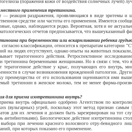
огелиоза (поражения кожи от воздействия солнечных лучей) луч
 местного применения третиноина.
 — реакция раздражения, проявляющаяся в виде эритемы и ш
ственном средстве или частоты его применения. Имеются сообщ
вые, однако, наблюдаются редко. Вероятная, хотя и не актуаль
матологических отчетов предписывается, что вышеуказанный фак
етиноина при беременности или вскармливании ребенка грудь
огласно классификации, относится к препаратам категории "С",
ий на людях отсутствуют, однако опыты на животных показали, 
зывает тератогенного действия. Ретроспективное исследован
и третиноина беременными женщинами. Но в связи с тем, что 
т тератогенное действие у крыс, получающих его внутрь, мн
енности в случае возникновения врожденной патологии. Другие
ьку преимущества от его использования оцениваются ими выше
мый третиноин в женское молоко, тем не менее фирма-произво
ния для приема изотретиноина внутрь?
 приема внутрь официально одобрено Агентством по контролю
их (вульгарных) угрей, поскольку этот метод признан самым 
атов для их лечения и должен быть зарезервирован на тот сл
 антибиотиками). Биологическое действие изотретиноина столь
 выбора при лечении красного волосяного отру-бевидного лиш
аний, при которых показано его применение.