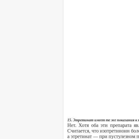
15. Этретинат имеет те же показания к
Нет. Хотя оба эти препарата я
Считается, что изотретиноин бо
а этретинат — при пустулезном 