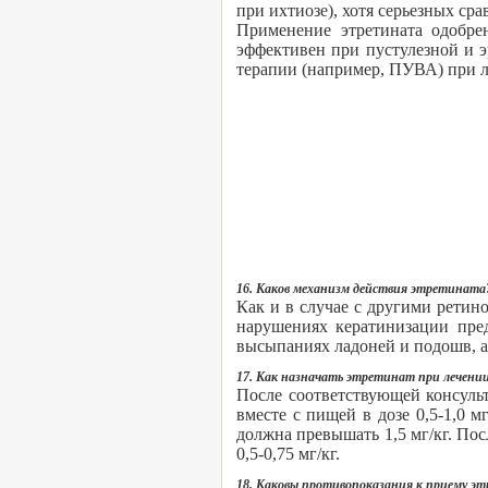
при ихтиозе), хотя серьезных ср
Применение этретината одобре
эффективен при пустулезной и э
терапии (например, ПУВА) при л
16. Каков механизм действия этретината
Как и в случае с другими ретин
нарушениях кератинизации пре
высыпаниях ладоней и подошв, а
17. Как назначать этретинат при лечении
После соответствующей консуль
вместе с пищей в дозе 0,5-1,0 
должна превышать 1,5 мг/кг. Пос
0,5-0,75 мг/кг.
18. Каковы противопоказания к приему э