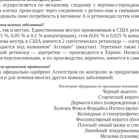
 осуществляется по механизму, сходному с кортико-стероидны
а клетки происходит через соединение с ретино-лом и связыв
ировать свою потребность в витамине А и ретиноидах путем и
чения кожных заболеваний?
ь, так и местно. Единственным местно применяемым в США рет
25 %, 0,05 % и 0,1 % концентрации), геля (0,01 % и 0,025 % кон
риема внутрь в США имеются 2 синтетических ретиноида — изотр
родается под названием" Accutane" (аккутан). Этретинат также
ский ретиноид — ацитретин — производится в Европе. Несколь
я перспективными, и их производство, вероятно, начнется в са
ному применению третиноина?
 официально одобрено Агентством по контролю за продуктами 
ся и для лечения многих других кожных заболеваний.
Некоторые официально не признанные показания
Черный акантоз
Старческий керат
Дерматогелиоз (поврежденная 
Болезнь Фокса-Фордайса Ихтиоз (вуль
Келоидные и гипертрофиче
Фолликулярный кератоз (бол
Плоский лишай (кожи и слиз
Линейный эпидермальны
Мелазма (хлоазма