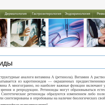
Дерматология
Гастроэнтерология
Эндокринология
Ревм
ОИДЫ
труктурные аналоги витамина А (ретинола). Витамин А раствор
батывается из каротиноидов — окрашенных предшественников
мина А многогранно, но наиболее важные функции включают уч
зрения и репродукции. Ретиноиды могут образовываться есте
. Синтетические ретиноиды образуются изменением либо пол
ыли синтезированы и опробованы на наличие биологических свой
 ретиноидов на молекулярном уровне?