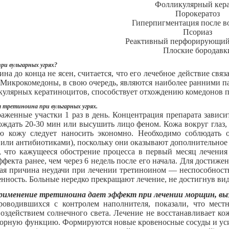
Фолликулярный кера
Порокератоз
Гиперпигментация после в
Псориаз
Реактивный перфорирующий 
Плоские бородавк
ри вульгарных угрях?
на до конца не ясен, считается, что его лечебное действие св
 Микрокомедоны, в свою очередь, являются наиболее ранними п
улярных кератиноцитов, способствует отхождению комедонов по
 третиноина при вульгарных угрях.
аженные участки 1 раз в день. Концентрация препарата зависи
ждать 20-30 мин или высушить лицо феном. Кожа вокруг глаз, р
ую кожу следует наносить экономно. Необходимо соблюдать 
 или антибиотиками), поскольку они оказывают дополнительное
 что кажущееся обострение процесса в первый месяц лечени
фекта ранее, чем через 6 недель после его начала. Для достиж
тая причина неудачи при лечении третиноином — неспособность
енность. Больные нередко прекращают лечение, не достигнув вид
применение третиноина дает эффект при лечении морщин, вы
проводившихся с контролем наполнителя, показали, что ме
здействием солнечного света. Лечение не восстанавливает кож
порную функцию. Формируются новые кровеносные сосуды и уси