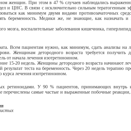
ином женщин. При этом в 47 % случаев наблюдались выражен
отдел и ЦНС. В связи с исключительно сильным тератогенным э
зоваться как минимум двумя видами противозачаточных средс
ять беременность. Медики же, не знающие, как назначать и 
го мозга, воспалительные заболевания кишечника, гиперлипиде
ата. Всем пациентам нужно, как минимум, сдать анализы на 
ови. Женщинам детородного возраста требуется получить 
ель от начала лечения изотретиноином.
ечение 15-20 недель. Женщины детородного возраста начинают ле
 результат теста на беременность. Через 20 недель терапию п
о курса лечения изотретиноином.
ных ретиноидами. У 90 % пациентов, принимающих внутрь 
иже перечислены самые частые и выраженные побочные реакции
ии
зистых