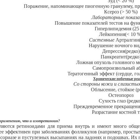
Зуд (< 20 %)
Поражение, напоминающее пиогенную гранулему, при
Ксероз (> 50 %)
Лабораторные показа
Повышение показателей тестов на функ
Гиперлипидемия (25
Лейкопения(< 10 
Системные
Артралгии
Нарушение ночного ви
Депрессия(редко)
Панкреатит(редко
Ложная опухоль головного мо
Самопроизвольный а
Тератогенный эффект (сердце, го
Хронические побочные ре
Со стороны кожи и слизист
Облысение, стойкое (р
Остеопороз
Сухость глаз (редк
Преждевременное прекращение
Разрастание костной 
 применению, что и изотретиноин?
вляются ретиноидами для приема внутрь и имеют много общег
лее эффективен при заболеваниях фолликулов (например, просты
псориазе и пустулезных высыпаниях на ладонях и подошвах. Их