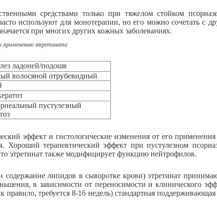
ственными средствами только при тяжелом стойком псориаз
часто используют для монотерапии, но его можно сочетать с 
значается при многих других кожных заболеваниях.
 к применению этретината
лез ладоней/подошв
ый волосяной отрубевидный
й
ератоз
рнеальный пустулезный
тоз
ческий эффект и гистологические изменения от его применения
. Хороший терапевтический эффект при пустулезном псориаз
 что этретинат также модифицирует функцию нейтрофилов.
и содержание липидов в сыворотке крови) этретинат принимают
меньшения, в зависимости от переносимости и клинического эфф
ак правило, требуется 8-16 недель) стандартная поддерживающая 