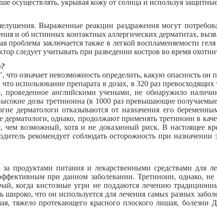
ше осуществлять, укрывая кожу от солнца и используя защитные
елушения. Выраженные реакции раздражения могут потребов
ения и об истинных контактных аллергических дерматитах, вы
ная проблема заключается также в легкой воспламеняемости геля
тор следует учитывать при разведении костров во время охотни
ю?
 что означает невозможность определить, какую опасность он п
что использование препарата в дозах, в 320 раз превосходящих 
ие, проведенное английскими учеными, не обнаружило наличия
высокие дозы третиноина (в 1000 раз превышающие получаемые
огие дерматологи отказываются от назначения его беременн
 дерматологи, однако, продолжают применять третиноин в кач
, чем возможный, хотя и не доказанный риск. В настоящее вре
дитель рекомендует соблюдать осторожность при назначении э
 за продуктами питания и лекарственными средствами для л
эффективным при данном заболевании. Третиноин, однако, не 
учай, когда кистозные угри не поддаются лечению традиционн
 широко, что он используется для лечения самых разных забо
ая, тяжело протекающего красного плоского лишая, болезни Да