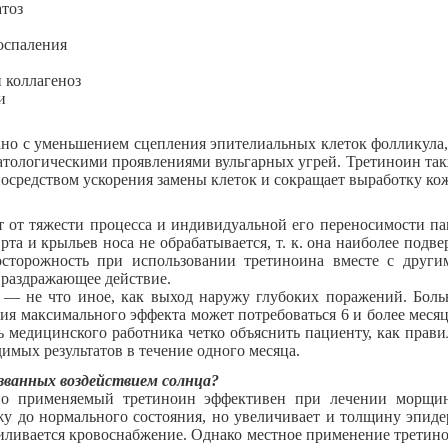
тоз
оспаления
коллагеноз
и
язано с уменьшением сцепления эпителиальных клеток фолликула
атологическими проявлениями вульгарных угрей. Третиноин та
средством ускорения замены клеток и сокращает выработку кож
т от тяжести процесса и индивидуальной его переносимости п
та и крыльев носа не обрабатывается, т. к. она наиболее подв
осторожность при использовании третиноина вместе с други
 раздражающее действие.
я — не что иное, как выход наружу глубоких поражений. Бол
ения максимального эффекта может потребоваться 6 и более меся
 медицинского работника четко объяснить пациенту, как прав
имых результатов в течение одного месяца.
званных воздействием солнца?
стно применяемый третиноин эффективен при лечении морщ
у до нормального состояния, но увеличивает и толщину эпиде
ливается кровоснабжение. Однако местное применение третино