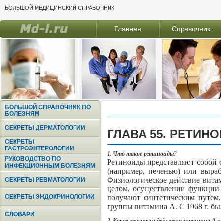
БОЛЬШОЙ МЕДИЦИНСКИЙ СПРАВОЧНИК
Главная
Справочник
БОЛЬШОЙ СПРАВОЧНИК ПО
БОЛЕЗНЯМ
СЕКРЕТЫ ДЕРМАТОЛОГИИ
ГЛАВА 55. РЕТИН
СЕКРЕТЫ
ГАСТРОЭНТЕРОЛОГИИ
1. Что такое ретиноиды?
РУКОВОДСТВО ПО
Ретиноиды представляют собой с
ИНФЕКЦИОННЫМ БОЛЕЗНЯМ
(например, печенью) или выра
Физиологическое действие вита
СЕКРЕТЫ РЕВМАТОЛОГИИ
целом, осуществлении функции 
СЕКРЕТЫ ЭНДОКРИНОЛОГИИ
получают синтетическим путем
группы витамина А. С 1968 г. б
СЛОВАРИ
2. Каков механизм действия витамина А и