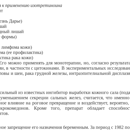
я к применению изотретиноина
ит
езнь Дарье)
ишай
идный лишай
е формы)
я лимфома кожи)
ма (ее профилактика)
тика рака кожи)
Его можно применять для монотерапии, но, согласно результа
и, в частности с цитокинами. В экспериментальных исследова
ловы и шеи, рака грудной железы, интраэпителиальной дисплаз
 сильный из известных ингибитор выработки кожного сала (под
уменьшением секреции сальных желез, считается, что именно 
е влияние на роговое превращение и воздействует, вероятно,
рокомедонов. Кроме того, препарат обладает способнос
нтов.
ное запрещение его назначения беременным. За период с 1982 по 