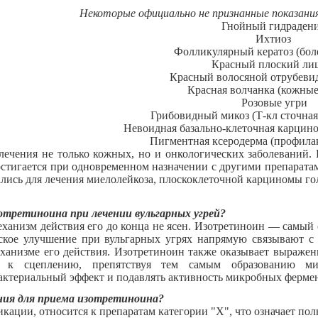
Некоторые официально не признанные показани
Гнойный гидраден
Ихтиоз
Фолликулярный кератоз (бол
Красный плоский л
Красный волосяной отрубев
Красная волчанка (кожны
Розовые угри
Грибовидный микоз (Т-кл сточна
Невоидная базально-клеточная карцино
Пигментная ксеродерма (профилак
лечения не только кожных, но и онкологических заболеваний. 
стигается при одновременном назначении с другими препаратам
лись для лечения миелолейкоза, плоскоклеточной карциномы го
зотретиноина при лечении вульгарных угрей?
механизм действия его до конца не ясен. Изотретиноин — самый
ское улучшение при вульгарных угрях напрямую связывают с 
анизме его действия. Изотретиноин также оказывает выраженно
в к сцеплению, препятствуя тем самым образованию мик
актериальный эффект и подавлять активность микробных ферме
ния для приема изотретиноина?
кации, относится к препаратам категории "X", что означает пол