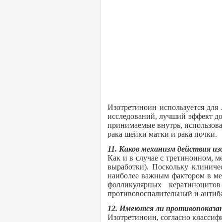
Изотретиноин используется для 
исследований, лучший эффект до
принимаемые внутрь, использова
рака шейки матки и рака почки.
11. Каков механизм действия и
Как и в случае с третиноином, 
выработки). Поскольку клиниче
наиболее важным фактором в мех
фолликулярных кератиноцито
противовоспалительный и антиб
12. Имеются ли противопоказа
Изотретиноин, согласно классифи