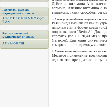
Действие витамина А на клетки
гормона. Влияние витамина А н
Латинско - русский
видимому, ткани способны регул
медицинский словарь
A
B
C
D
E
F
G
H
I
K
M
N
O
P
Q
S
3. Какие ретиноиды используются для ле
T
U
X
Ретиноиды назначают как внутр
используется в форме крема (0,0
под названием "Retin-A". Для п
Русско-латинский
капсулах (по 10, 20,40 мг) и п
медицинский словарь
(тегисон). Еще один синтетиче
А
Г
И
М
О
Р
Т
Ш
темаротен, по-видимому, являютс
4. Каковы клинические показания к мест
Местное применение третиноина
однако этот препарат использует