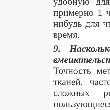
удобную для
примерно 1 ч
нибудь для ч
время.
9. Насколь
вмешательст
Точность ме
тканей, час
сложных ре
пользующие