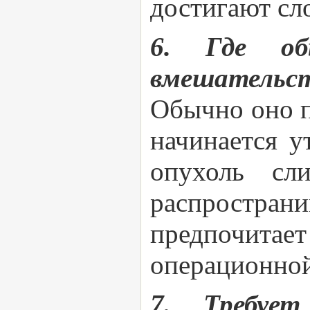
достигают сло
6. Где обы
вмешательст
Обычно оно п
начинается у
опухоль сл
распространи
предпочитае
операционной
7. Требует