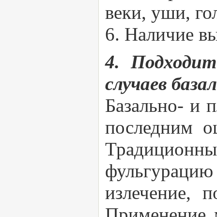
веки, уши, го
6. Наличие 
4. Подходит
случаев баз
Базально- и 
последним о
Традиционн
фульгурацию 
излечение, 
Применение м