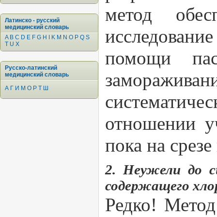
метод обес
Латинско - русский
медицинский словарь
исследование
A
B
C
D
E
F
G
H
I
K
M
N
O
P
Q
S
T
U
X
помощи па
Русско-латинский
замораживан
медицинский словарь
А
Г
И
М
О
Р
Т
Ш
систематичес
отношении уч
пока на срезе
2. Неужели до с
содержащего хло
Редко! Метод