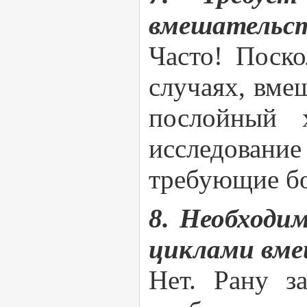
вмешательст
Часто! Поско
случаях, вме
послойный х
исследован
требующие бо
8. Необходи
циклами вме
Нет. Рану з