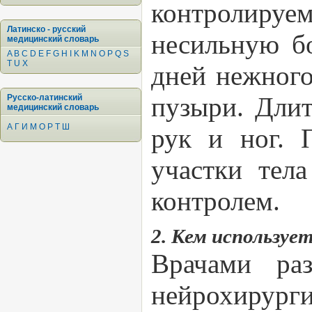
контролиру
Латинско - русский
несильную бо
медицинский словарь
A
B
C
D
E
F
G
H
I
K
M
N
O
P
Q
S
T
U
X
дней нежног
пузыри. Длит
Русско-латинский
медицинский словарь
А
Г
И
М
О
Р
Т
Ш
рук и ног. 
участки тела
контролем.
2. Кем используе
Врачами ра
нейрохирурги