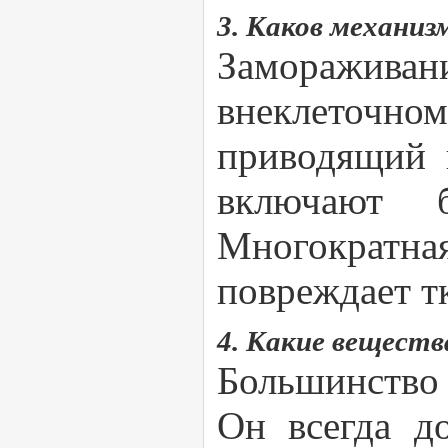
3. Каков механиз
Заморажива
внеклеточн
приводящий 
включают б
Многократн
повреждает т
4. Какие вещест
Большинство
Он всегда д