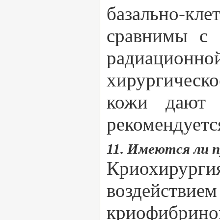
базально-кл
сравнимы с 
радиационно
хирургическ
кожи дают 
рекомендуетс
11. Имеются ли 
Криохирургия
воздейств
криофибриног