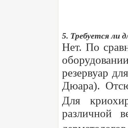
5. Требуется ли 
Нет. По срав
оборудован
резервуар дл
Дюара). Отс
Для криохи
различной 