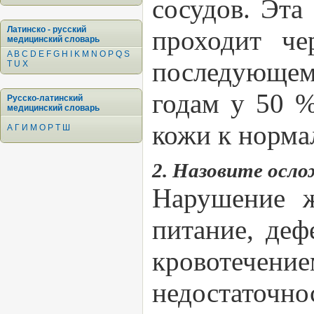
сосудов. Эта
Латинско - русский
проходит че
медицинский словарь
A
B
C
D
E
F
G
H
I
K
M
N
O
P
Q
S
последующем 
T
U
X
годам у 50 %
Русско-латинский
медицинский словарь
кожи к норма
А
Г
И
М
О
Р
Т
Ш
2. Назовите осло
Нарушение ж
питание, деф
кровотечени
недостаточно