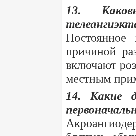
13. Како
телеангиэкт
Постоянное 
причиной ра
включают роз
местным прим
14. Какие д
первоначаль
Акроангиод