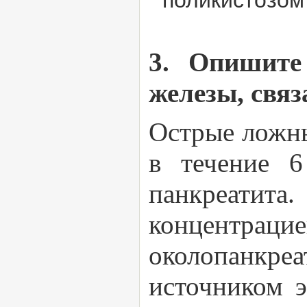
поликистозом
3. Опишите
железы, свя
Острые ложны
в течение 6
панкреатит
концентр
околопанкр
источником э