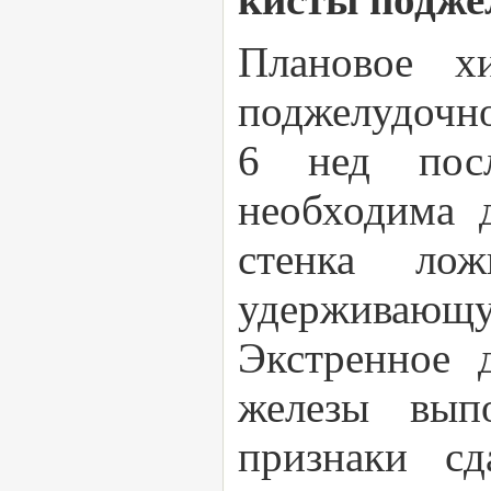
Плановое х
поджелудочно
6 нед посл
необходима 
стенка ло
удерживающую
Экстренное 
железы вып
признаки сд