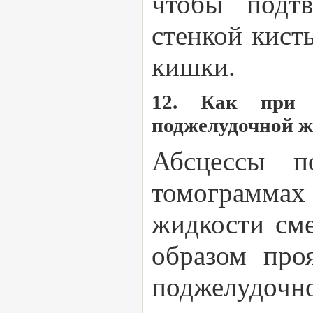
чтобы подтв
стенкой кист
кишки.
12. Как при к
поджелудочной ж
Абсцессы п
томограмма
жидкости см
образом про
поджелудоч