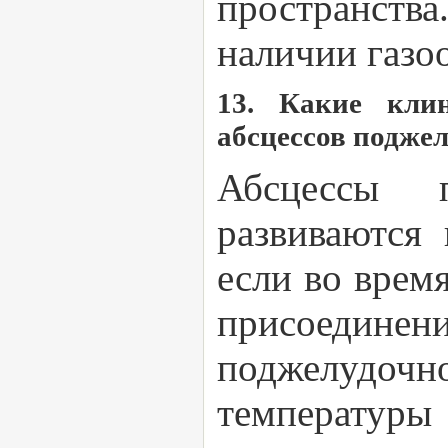
пространств
наличии газо
13. Какие клин
абсцессов подже
Абсцессы 
развиваются
если во врем
присоедин
поджелудоч
температуры 