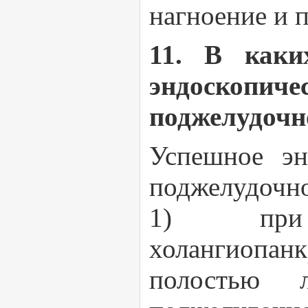
нагноение и 
11. В каки
эндоскопи
поджелудочн
Успешное эн
поджелудочно
1) при э
холангиопан
полостью 