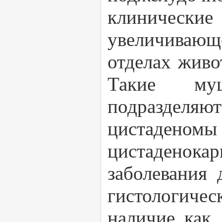
клиничес
увеличивающ
отделах живо
Такие муц
подразделя
цистадено
цистаденок
заболевания 
гистологич
наличие как 