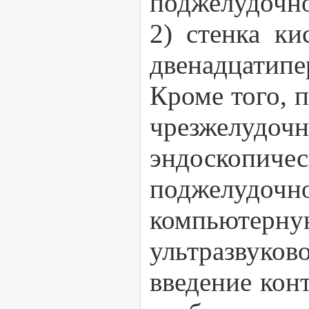
поджелудочно
2) стенка ки
двенадцатипер
Кроме того, 
чрезжелу
эндоскопи
поджелудоч
компьютер
ультразвук
введение конт