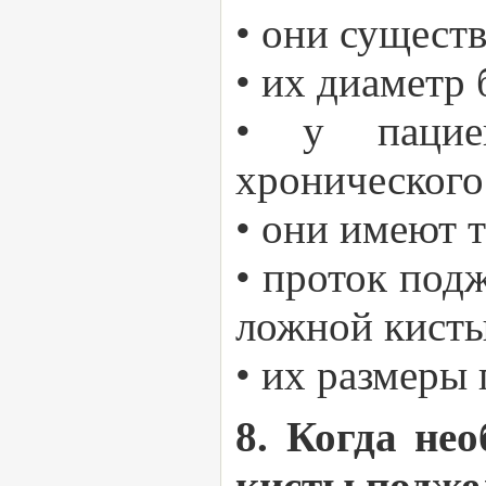
• они существ
• их диаметр 
• у пациен
хронического
• они имеют 
• проток под
ложной кисты
• их размеры
8. Когда не
кисты подже