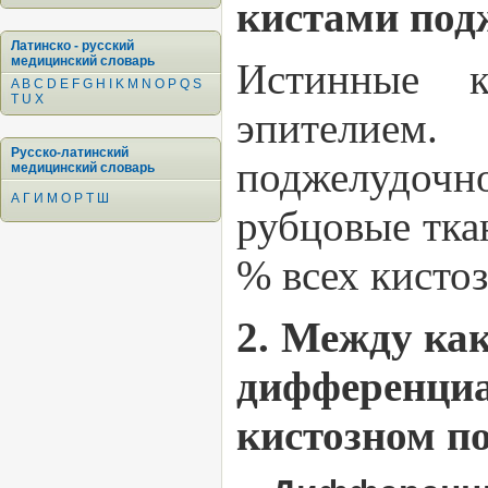
кистами под
Латинско - русский
медицинский словарь
Истинные к
A
B
C
D
E
F
G
H
I
K
M
N
O
P
Q
S
T
U
X
эпителием
Русско-латинский
поджелудоч
медицинский словарь
А
Г
И
М
О
Р
Т
Ш
рубцовые тка
% всех кисто
2. Между ка
дифференци
кистозном п