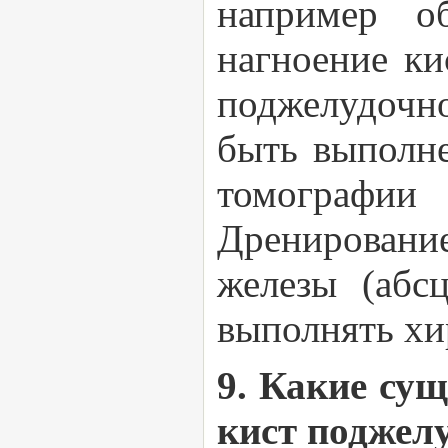
например о
нагноение ки
поджелудочн
быть выполн
томографии
Дренировани
железы (абс
выполнять хи
9. Какие су
кист поджел