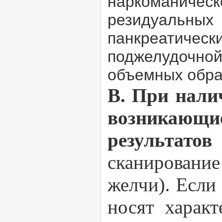
наркоманичес
резидуальных
панкреатическ
поджелудочно
объемных обра
В. При нали
возникающие
результато
сканировани
желчи). Если
носят харак