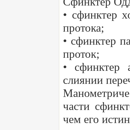
Сфинктер Одди
• сфинктер 
протока;
• сфинктер п
проток;
• сфинктер 
слиянии пере
Манометричес
части сфинк
чем его исти