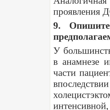
Аналогичная
проявления Д
9. Опишите
предполагае
У большинст
в анамнезе 
части пациен
впоследстви
холецистэкт
интенсивной