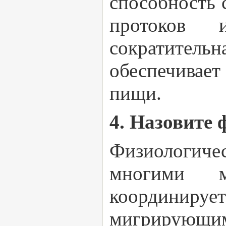
способность 
протоков и
сократител
обеспечивае
пищи.
4. Назовите
Физиологиче
многими ме
координирует
мигрирующим