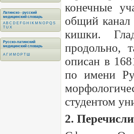
конечные уч
Латинско - русский
общий канал 
медицинский словарь
A
B
C
D
E
F
G
H
I
K
M
N
O
P
Q
S
T
U
X
кишки. Гла
Русско-латинский
продольно, 
медицинский словарь
А
Г
И
М
О
Р
Т
Ш
описан в 168
по имени Ру
морфологичес
студентом ун
2. Перечисл