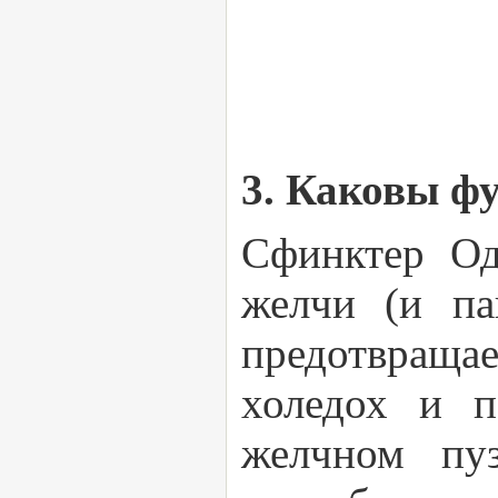
3. Каковы ф
Сфинктер Од
желчи (и па
предотвраща
холедох и п
желчном пу