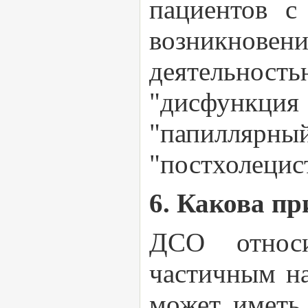
пациентов с
возникнове
деятельность
"дисфункция
"папилля
"постхолецис
6. Какова п
ДСО относи
частичным н
может иметь