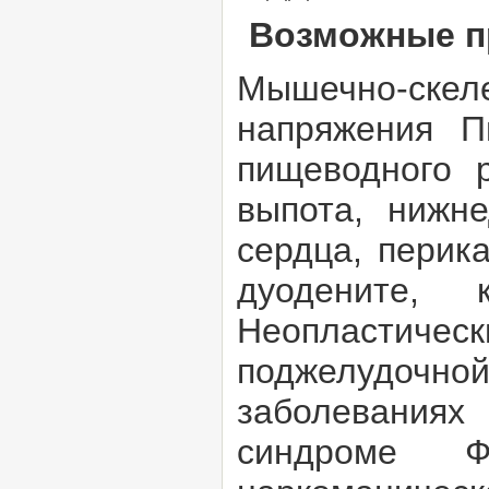
Возможные п
Мышечно-скеле
напряжения П
пищеводного 
выпота, нижн
сердца, перик
дуодените, 
Неопластическ
поджелудочной
заболеваниях
синдроме Фи