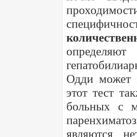
проходимос
специфично
количествен
определяют
гепатобилиар
Одди может 
этот тест та
больных с м
паренхимато
являются н