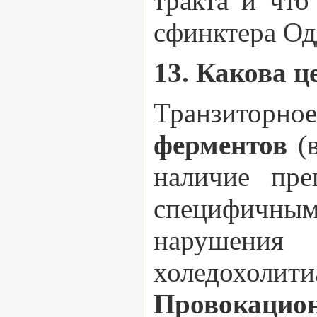
тракта и что
сфинктера Од
13. Какова 
Транзиторно
ферментов
(
наличие пре
специфичны
нарушения
холедохолити
Провокаци