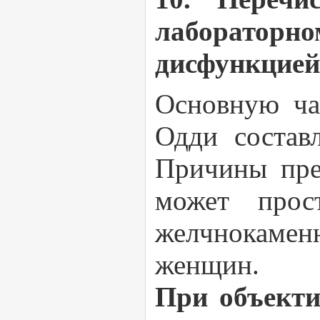
лаборатор
дисфункцией
Основную ча
Одди состав
Причины пре
может прос
желчнокамен
женщин.
При объект