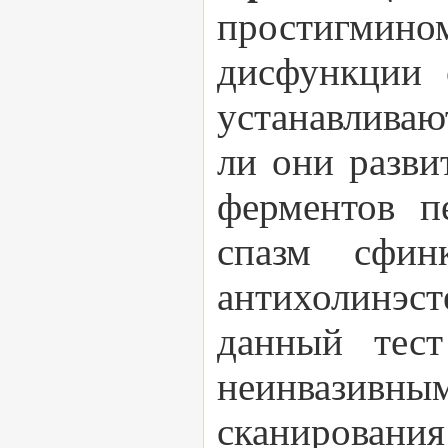
простигмином
дисфункции 
устанавлива
ли они разви
ферментов п
спазм сфин
антихолинэст
данный тест
неинвазивн
сканировани