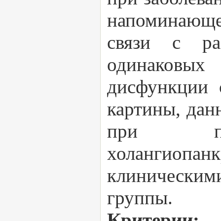
напоминающе
связи с ра
одинаковых
дисфункции 
картины, дан
при пров
холангиопан
клиническим
группы.
Критерии: