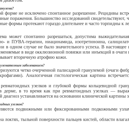
м диабетом.
ранулема?
ой форме не исключено спонтанное разрешение. Рецидивы встре
чные поражения. Большинство исследований свидетельствуют, чт
нные формы протекают гораздо длительнее и часто торпидны к л
лема может спонтанно разрешаться, допустима выжидательна
еро- и ПУВА-терапии, ниацинамида, изотретиноина, салицилат
ни в одном случае не было значительного успеха. В настоящее
меняемые в виде окклюзионной повязки или инъекций в очаги 
ызывает вторичную атрофию кожи.
анулематозным заболеванием?
еризуются четко очерченной палисадной гранулемой (очаги фиб
рофагами). Аналогичная гистологическая картина встречает
 ревматоидных узелков и глубокой формы кольцевидной гран
в дерме, в то время как при ревматоидных узелках — выра
й диагноз устанавливается на основании клинической картины з
идных узелков?
вляются подвижными или фиксированными подкожными узлам
а локтях, тыльной поверхности пальцев кистей, области влага