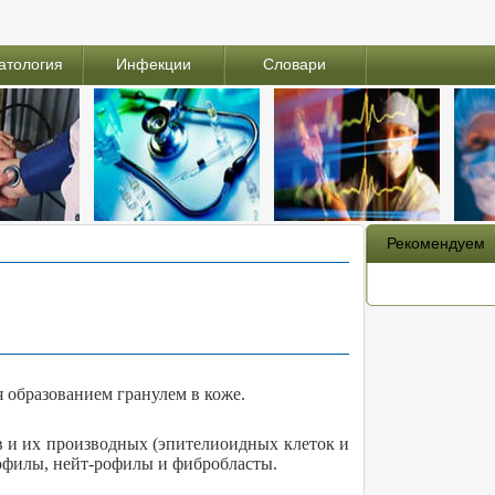
атология
Инфекции
Словари
Рекомендуем
 образованием гранулем в коже.
в и их производных (эпителиоидных клеток и
нофилы, нейт-рофилы и фибробласты.