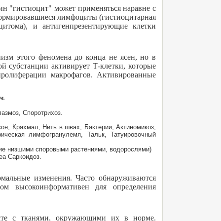
ин "гистиоцит" может применяться наравне с
формировавшиеся лимфоциты (гистиоцитарная
оцитома), и антигенпрезентирующие клетки
зм этого феномена до конца не ясен, но в
й субстанции активирует Т-клетки, которые
пролиферации макрофагов. Активированные
.
м.
лазмоз, Споротрихоз.
он, Крахмал, Нить в швах, Бактерии, Актиномикоз,
рическая лимфогранулемя, Тальк, Татуировочный
ие низшими споровыми растениями, водорослями)
еа Саркоидоз.
ермальные изменения. Часто обнаруживаются
ом высокоинформативен для определения
кте с тканями, окружающими их в норме.