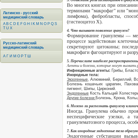
3. Объясните роль гистиоцитов в гранулем
Во многих книгах при описании 
терминами "макрофаг" или "мон
Латинско - русский
лимфома), фибробласты, спосо
медицинский словарь
(гистиоцитоз X).
A
B
C
D
E
F
G
H
I
K
M
N
O
P
Q
S
T
U
X
4. Что вызывает появление гранулем?
Формирование гранулемы — мес
процессе задействован клеточн
Русско-латинский
секретируют цитокины; послед
медицинский словарь
макрофаги фагоцитируют и разру
А
Г
И
М
О
Р
Т
Ш
5. Перечислите наиболее распространенн
Агенты и болезни, которые могут вызвать 
:
Грибы, Бласто
Инфекционные агенты
Инородные тела:
, Алюминий, Бериллий, Во
Экзогенные
Болезнь кошачьих царапин, Пахова
пигмент, Шипы, Цирконий.
Кость Кальций Холестери
Эндогенные
Болезнь, Крона, Коль
Другие болезни
6. Можно ли распознать гранулему клинич
Иногда. Гранулема обычно проя
неспецифические узелки, а 
гранулематозного процесса, особ
7. Как инородные эндогенные тела образу
Эндогенные субстанции вызыв