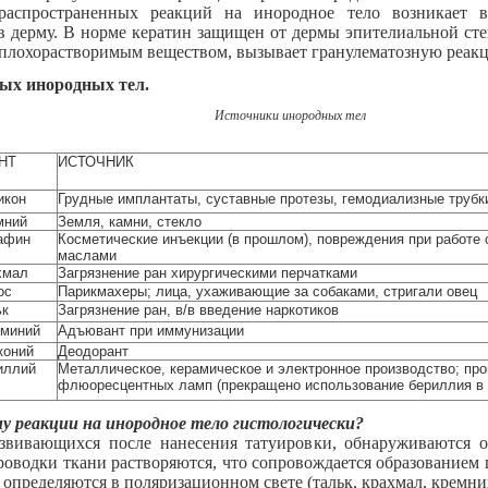
распространенных реакций на инородное тело возникает 
 дерму. В норме кератин защищен от дермы эпителиальной сте
и плохорастворимым веществом, вызывает гранулематозную реак
ных инородных тел.
Источники инородных тел
НТ
ИСТОЧНИК
икон
Грудные имплантаты, суставные протезы, гемодиализные трубк
мний
Земля, камни, стекло
афин
Косметические инъекции (в прошлом), повреждения при работе 
маслами
хмал
Загрязнение ран хирургическими перчатками
ос
Парикмахеры; лица, ухаживающие за собаками, стригали овец
ьк
Загрязнение ран, в/в введение наркотиков
миний
Адъювант при иммунизации
коний
Деодорант
иллий
Металлическое, керамическое и электронное производство; пр
флюоресцентных ламп (прекращено использование бериллия в 1
у реакции на инородное тело гистологически?
азвивающихся после нанесения татуировки, обнаруживаются 
роводки ткани растворяются, что сопровождается образование
 определяются в поляризационном свете (тальк, крахмал, кремн