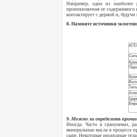
Например, одна из наиболее 
проникновения ее содержимого в
контактирует с дермой и, будуч
8. Назовите источники экзоген
АГЕ
Сил
Кре
Пар
Кра
Вол
Тал
Алю
Цир
Бер
9. Можно ли определить причин
Иногда. Часто в гранулемах, р
минеральные масла в процессе п
сыре. Некоторые инородные тела