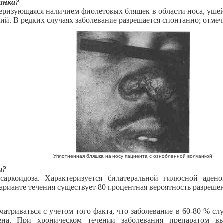
чанка?
теризующаяся наличием фиолетовых бляшек в области носа, ушей
й. В редких случаях заболевание разрешается спонтанно; отмече
Уплотненная бляшка на носу пациента с ознобленной волчанкой
а?
аркоидоза. Характеризуется билатеральной гилюсной аденоп
арианте течения существует 80 процентная вероятность разрешени
атриваться с учетом того факта, что заболевание в 60-80 % слу
ена. При хроническом течении заболевания препаратом вы