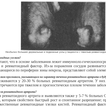
Необычно большие дермальные и подкожные узлы у пациента с тяжелым ревматоид
оидных узелков?
тают, что в основе заболевания лежит иммунноло-гическиопосре
 ревматоидный фактор. Из-за поражения сосудов развивается
ающиеся по периферии зоны некроза, представляют собой элеме
зелков признаком, указывающим на характер течения ревматоидного артрита в бу
уживаются у 20-30 % больных ревматоидным артритом. У них
стречаются при тяжелом и прогностически плохом течении забол
для ревматоидного артрита?
 ревматоидного артрита и выявляются также у 5-7 % больных 
и, которым свойствен быстрый рост и спонтанное разрешение; п
ественные ревматоидные узелки кистей. Ревматоидный факт