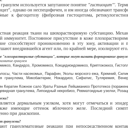
е.
гранулем используется запутанное понятие
"гистиоцит"'.
Терм
оцит", однако он неспецифичен, и им иногда обозначают транс
бные к фагоцитозу (фиброзная гистоцитома, ретикулогисти
тная реакция ткани на шюхорастворимую субстанцию. Механи
ый иммунитет. Постоянное присутствие в коже плохорастворимо
ние способствуют проникновению в эту зону, активации и 
шают внедрившейся агент или, по крайней мере, изолируют его
ые "плохорастворимые субстанции", которые могут вызвать формирование грануле
развитие гранулем
микоз, Кандидоз, Хромомикоз, Кокцидиоидомикоз, Криптококкоз, Гистоп
лосы, Части насекомых, Парафин, Уколы морского ежа, Кремний, Силик
я гранулема, Микобактерии, Нокардиоз, Сифилис, Туляремия, Вене
н Кератин Кожное сало Ураты Разные Лейшманиоз Прототекоз (поражен
цевидная гранулема, Липоидный некробиоз, Ревматоидные узелки, Розац
ески?
вляется дермальным узелком, хотя могут отмечаться и эпид
также имеющие оттенок яблочного желе. Последний симпт
енно при диаскопии.
ют гранулемы?
ают гранулематозные реакции при непосредственном конта