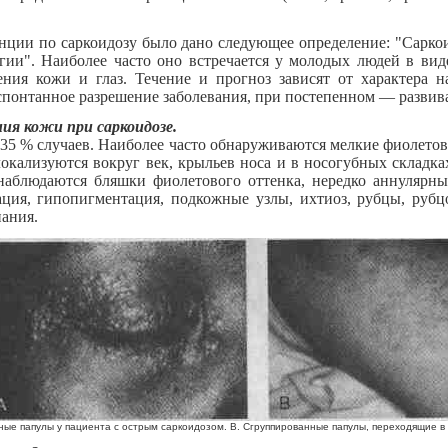
нции по саркоидозу было дано следующее определение: "Саркои
огии". Наиболее часто оно встречается у молодых людей в ви
ния кожи и глаз. Течение и прогноз зависят от характера 
спонтанное разрешение заболевания, при постепенном — развив
ия кожи при саркоидозе.
0-35 % случаев. Наиболее часто обнаруживаются мелкие фиолето
окализуются вокруг век, крыльев носа и в носогубных складках
наблюдаются бляшки фиолетового оттенка, нередко аннулярны
ция, гипопигментация, подкожные узлы, ихтиоз, рубцы, рубцо
ания.
ные папулы у пациента с острым саркоидозом. В. Сгруппированные папулы, переходящие в