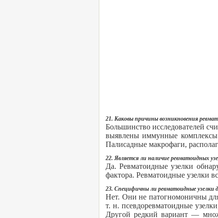
21. Каковы причины возникновения ревмат
Большинство исследователей счи
выявлены иммунные комплексы и
Палисадные макрофаги, располаг
22. Является ли наличие ревматоидных у
Да. Ревматоидные узелки обнар
фактора. Ревматоидные узелки в
23. Специфичны ли ревматоидные узелки 
Нет. Они не патогномоничны для
т. н. псевдоревматоидные узелк
Другой редкий вариант — множ