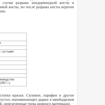
в случае разрыва эпидермоидной кисты и
нкой кисты, но после разрыва кисты кератин
цию.
и
с густыми
оизводство
957 г.)
остатки краски. Силикон, парафин и другие
м пустот, напоминающих дырки в швейцарском
ий, определенные типы шовного материала).