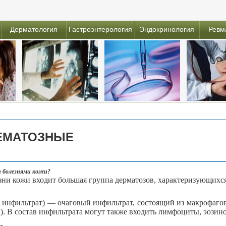
Дерматология
Гастроэнтерология
Эндокринология
Ревм
ЛЕМАТОЗНЫЕ
и болезнями кожи?
зни кожи входит большая группа дерматозов, характеризующихся
 инфильтрат) — очаговый инфильтрат, состоящий из макрофаго
). В состав инфильтрата могут также входить лимфоциты, эози