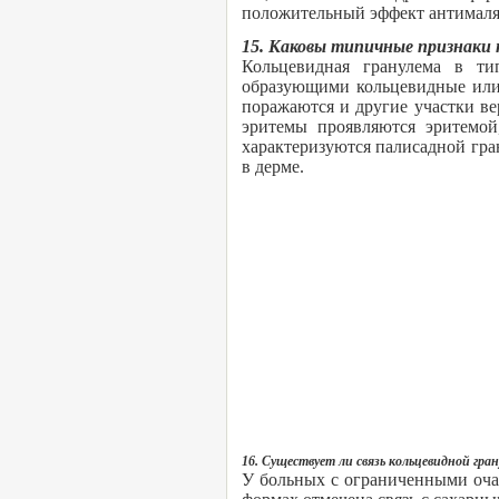
положительный эффект антималяр
15. Каковы типичные признаки 
Кольцевидная гранулема в ти
образующими кольцевидные или 
поражаются и другие участки в
эритемы проявляются эритемо
характеризуются палисадной гра
в дерме.
16. Существует ли связь кольцевидной гр
У больных с ограниченными оча