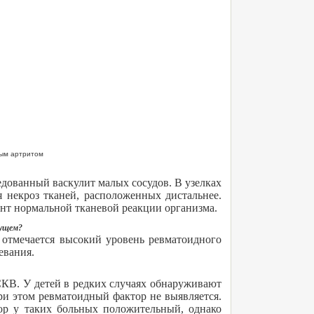
ным артритом
дованный васкулит малых сосудов. В узелках
 некроз тканей, расположенных дистальнее.
нт нормальной тканевой реакции организма.
дущем?
 отмечается высокий уровень ревматоидного
евания.
СКВ. У детей в редких случаях обнаруживают
ри этом ревматоидный фактор не выявляется.
ор у таких больных положительный, однако