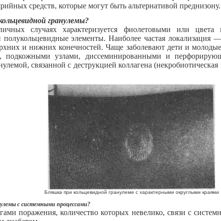
ийных средств, которые могут быть альтернативой преднизону.
кольцевидной гранулемы?
пичных случаях характеризуется фиолетовыми или цвета
полукольцевидные элементы. Наиболее частая локализация — 
ерхних и нижних конечностей. Чаще заболевают дети и молодые
й, подкожными узлами, диссеминированными и перфорирующ
нулемой, связанной с деструкцией коллагена (некробиотическая
Бляшка при кольцевидной гранулеме с характерными округлыми краями
анулемы с системными процессами?
гами поражения, количество которых невелико, связи с систем