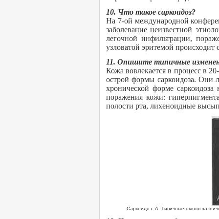
10. Что такое саркоидоз?
На 7-ой международной конфере
заболевание неизвестной этиол
легочной инфильтрации, пораже
узловатой эритемой происходит 
11. Опишите типичные изменен
Кожа вовлекается в процесс в 2
острой формы саркоидоза. Они л
хронической форме саркоидоза 
поражения кожи: гиперпигмента
полости рта, лихеноидные высып
Саркоидоз. А. Типичные окологлазнич