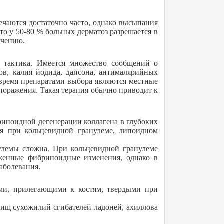
чаются достаточно часто, однако высыпания
о у 50-80 % больных дерматоз разрешается в
ечению.
я тактика. Имеется множество сообщений о
ов, калия йодида, дапсона, антималярийных
 время препаратами выбора являются местные
поражения. Такая терапия обычно приводит к
риноидной дегенерации коллагена в глубоких
ся при кольцевидной гранулеме, липоидном
улемы сложна. При кольцевидной гранулеме
женные фибриноидные изменения, однако в
аболевания.
и, прилегающими к костям, твердыми при
лищ сухожилий сгибателей ладоней, ахиллова