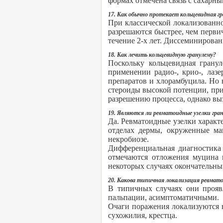
формах отмечена связь с сахарны
17. Как обычно протекает кольцевидная г
При классической локализованн
разрешаются быстрее, чем перви
течение 2-х лет. Диссеминирова
18. Как лечить кольцевидную гранулему?
Поскольку кольцевидная грану
применении радио-, крио-, лаз
препаратов и хлорамбуцила. Но 
стероиды высокой потенции, при
разрешению процесса, однако в
19. Являются ли ревматоидные узелки гр
Да. Ревматоидные узелки характ
отделах дермы, окруженные мак
некробиозе.
Дифференциальная диагностика
отмечаются отложения муцина 
некоторых случаях окончательны
20. Какова типичная локализация ревмато
В типичных случаях они проя
пальпации, асимптоматичными.
Очаги поражения локализуются н
сухожилия, крестца.