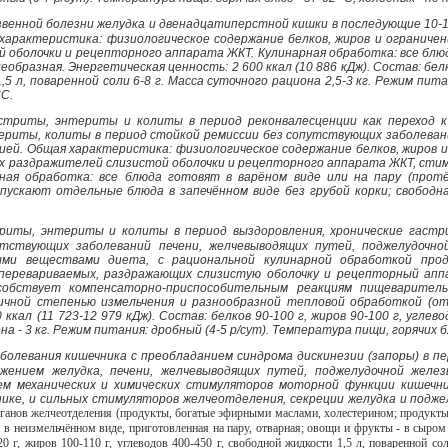
звенной болезни желудка и двенадцатиперстной кишки в последующие 10-1
арактеристика: физиологическое содержание белков, жиров и ограничени
 оболочки и рецепторного аппарата ЖКТ. Кулинарная обработка: все блю
образная. Энергетическая ценность: 2 600 ккал (10 886 кДж). Состав: белко
,5 л, поваренной соли 6-8 г. Масса суточного рациона 2,5-3 кг. Режим пит
°С.
стриты, энтериты и колиты в период реконвалесценции как переход к
риты, колиты в период стойкой ремиссии без сопутствующих заболеван
ией. Общая характеристика: физиологическое содержание белков, жиров и 
их раздражителей слизистой оболочки и рецепторного аппарата ЖКТ, сти
рная обработка: все блюда готовят в варёном виде или на пару (про
пускают отдельные блюда в запечённом виде без грубой корки; свободная
риты, энтериты и колиты в период выздоровления, хронические гаст
тствующих заболеваний печени, желчевыводящих путей, поджелудочно
ыми веществами диета, с рациональной кулинарной обработкой прод
 перевариваемых, раздражающих слизистую оболочку и рецепторный ап
собствует компенсаторно-приспособительным реакциям пищеварител
ичной степенью измельчения и разнообразной тепловой обработкой (отв
ккал (11 723-12 979 кДж). Состав: белков 90-100 г, жиров 90-100 г, углев
на - 3 кг. Режим питания: дробный (4-5 р/сут). Температура пищи, горячих бл
аболевания кишечника с преобладанием синдрома дискинезии (запоры) в пе
жением желудка, печени, желчевыводящих путей, поджелудочной желе
ем механических и химических стимуляторов моторной функции кишечни
нике, и сильных стимуляторов желчеотделения, секреции желудка и подж
рганов желчеотделения (продукты, богатые эфирными маслами, холестерином; продукты
 в неизмельчённом виде, приготовленная на пару, отварная; овощи и фрукты - в сыром
20 г, жиров 100-110 г, углеводов 400-450 г, свободной жидкости 1,5 л, поваренной со