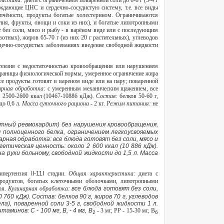
ристика:
диета с ограничением поваренной соли до 6-8 г (3-4 г
уждающие ЦНС и сердечно-сосудистую систему, т.е. все виды
опчёности, продукты богатые холестерином. Ограничиваются
я, фрукты, овощи и соки из них), и богатые липотропными
 без соли, мясо и рыбу - в варёном виде или с последующим
вотных), жиров 65-70 г (из них 20 г растительных), углеводов
рдечно-сосудистых заболеваниях введение свободной жидкости
ертензия с недостаточностью кровообращения или нарушением
границы физиологической нормы, умеренное ограничение жира
се продукты готовят в вареном виде или на пару; поваренной
арная обработка:
с умеренным механическим щажением, все
:
2500-2600 ккал (10467-10886 кДж).
Состав:
белков 50-60 г,
до 0,6 л.
Масса суточного рациона -
2 кг.
Режим питания:
не
тный ревмокардит) без нарушения кровообращения,
 полноценного белка, ограничением легкоусвояемых
арная обработка: все блюда готовят без соли, мясо и
етическая ценность: около 2 600 ккал (10 886 кДж).
на руки больному, свободной жидкости до 1,5 л. Масса
гипертензия
II-11I
стадии.
Общая характеристика:
диета с
продуктов, богатых клеточными оболочками, липотропными
ря
.
Кулинарная обработка:
все блюда готовят без соли,
760 кДж). Состав: белков 90 г, жиров 70 г, углеводов
ела), поваренной соли 3-5 г, свободной жидкости 1 л.
аминов: С - 100 мг, В, - 4 мг, В
- 3 мг, РР - 15-30 мг, В
2
6