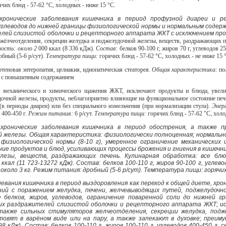
ячих блюд - 57-62 °С, холодных - ниже 15 °С.
хронические заболевания кишечника в период профузной диареи и ре
углеводов до нижней границы физиологической нормы и нормальным содержа
елей слизистой оболочки и рецепторного аппарата ЖКТ с исключением пр
 жёлчеотделения, секреции желудка и поджелудочной железы, веществ, раздражающих 
ность: около 2
000 ккал (8 336 кДж).
Состав:
белков 90-100 г, жиров 70 г, углеводов 2
обный (5-6 р/сут).
Температура пищи:
горячих блюд - 57-62 °С, холодных - не ниже 15 
теновая энтеропатия, целиакия, идиопатическая стеаторея.
Общая характеристика:
по
я, с повышенным содержанием
п механического и химического щажения ЖКТ, исключают продукты и блюда, увели
очной железы, продукты, неблагоприятно влияющие на функциональное состояние печ
(в периоды диареи) или без специального измельчения (при нормализации стула).
Энер
 400-450 г.
Режим питания:
6 р/сут.
Температура пищи:
горячих блюд - 57-62 "С, холо
хронические заболевания кишечника в период обострения, а также п
 железы. Общая характеристика: физиологически полноценная; нормальное
физиологической нормы (8-10 г), умеренное ограничение механических
ие продуктов и блюд, усиливающих процессы брожения и гниения в кишечн
елезы, веществ, раздражающих печень. Кулинарная обработка: все бл
кал (11 723-13272 кДж). Состав: белков 100-110 г, жиров 90-100 г, углево
 около 3 кг. Режим питания: дробный (5-6 р/сут). Температура пищи: горячих 
евания кишечника в период выздоровления как переход к общей диете, хрон
ий с поражением желудка, печени, желчевыводящих путей, поджелудочн
 белков, жиров, углеводов, ограничение поваренной соли до нижней г
ких раздражителей слизистой оболочки и рецепторного аппарата ЖКТ; и
 также сильных стимуляторов желчеотделения, секреции желудка, подж
товят в варёном виде или на пару, а также запекают в духовке; преим
8 кДж). Состав: белков 100-110 г, жиров 100-110 г, углеводов 400-450 г, 