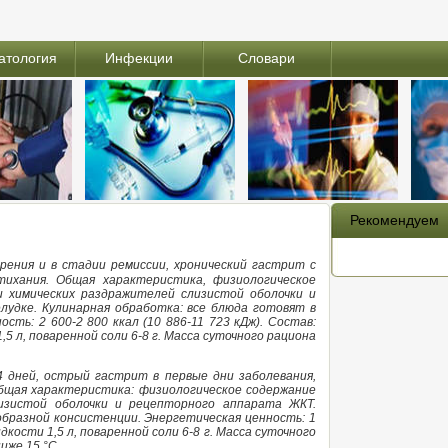
атология
Инфекции
Словари
Рекомендуем
ения и в стадии ремиссии, хронический гастрит с
ихания. Общая характеристика, физиологическое
 и химических раздражителей слизистой оболочки и
лудке. Кулинарная обработка: все блюда готовят в
ть: 2 600-2 800 ккал (10 886-11 723 кДж). Состав:
1,5 л, поваренной соли 6-8 г. Масса суточного рациона
.
4 дней, острый гастрит в первые дни заболевания,
Общая характеристика: физиологическое содержание
слизистой оболочки и рецепторного аппарата ЖКТ.
бразной консистенции. Энергетическая ценность: 1
жидкости 1,5 л, поваренной соли 6-8 г. Масса суточного
ниже 15 °С.