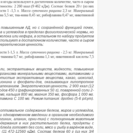
и ягоды используют в достаточном количестве, часто в сыром
ценность:
2 260 ккал (9 462 кДж).
Состав:
белков 20 г (из них
ости 1 -1,5 л.
Масса суточного рациона
2,3 кг.
Минеральный
ина 5,5 мг, тиа-мина 0,45 мг, рибофлавина 0,47 мг, никотиновой
повышенным АД, но с сохранённой функцией почек,
и углеводов в пределах физиологической нормы, но
 молока или кефира, в остальном по набору продуктов
используют в достаточном количестве, часто в сыром
Энергетическая ценность:
ости 1-1,5 л.
Масса суточного рациона -
2,5 кг.
Минеральный
, тиамина 0,7 мг, рибофлавина 1,1 мг, никотиновой кислоты 7,5
оли, экстрактивных веществ, жидкости, повышение
 организма минеральными веществами, витаминами и
зотистые экстрактивные вещества, какао, шоколад,
етионина и фосфати-дов, оказывающих липотропное
запеканием. Энергетическая ценность: 2 900 ккал (12
водов 450 г (рафинированных 50 г), поваренной соли 2-
мг, кальция 800 мг, магния 350 мг, фосфора 1 000 мг.
амина С 100 мг. Режим питания: дробно (5-6 р/сут).
оптимальное содержание белков, жиров и углеводов,
при одновременном введении в организм необходимого
аргинин, аланин, орни-тин) с полноценным животным
одержания в них растительного белка, продукты с
 блюда готовят без соли, мясо и рыбу в варёном виде,
1 472-12560 кДж). Состав: белков 60 г (из них 3/4