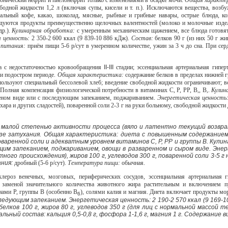
ронический нефрит и пиелонефрит только с изменениями в осадке мочи.
Общая характе
ободной жидкости 1,2 л (включая супы, кисели и т. п.). Исключаются вещества, возб
ральный кофе, какао, шоколад, мясные, рыбные и грибные навары, острые блюда, к
уются продукты преимущественно щелочных валентностей (молоко и молочные издели
др.).
Кулинарная обработка:
с умеренным механическим щажением, все блюда готовят
я ценность:
2 350-2 600 ккал (9 839-10 886 кДж).
Состав:
белков 90 г (из них 50 г жи
 питания:
приём пищи 5-6 р/сут в умеренном количестве, ужин за 3 ч до сна. При се
ца с недостаточностью кровообращения
II-III
стадии; эссенциальная артериальная гип
и подостром периоде.
Общая характеристика:
содержание белков в пределах нижней 
пользуют специальный бессолевой хлеб; введение свободной жидкости ограничивают; в
. Полная компенсация физиологической потребности в витаминах С, Р, РР, В,, В,.
Кулин
реном виде или с последующим запеканием, поджариванием.
Энергетическая ценность
сахара и других сладостей), поваренной соли 2-3 г на руки больному, свободной жидкости 
 малой степенью активности процесса (вяло и латентно текущий возвра
зе затухания. Общая характеристика: диета с повышенным содержанием
варенной соли и адекватным уровнем витаминов С, Р, РР и группы В. Кулин
щим запеканием, поджариванием, овощи в разваренном и сыром виде. Энерг
тного происхождения), жиров 100 г, углеводов 300 г, поваренной соли 3-5 г 
ания:
дробный (5-6 р/сут).
Температура пищи:
обычная.
клероз венечных, мозговых, периферических сосудов, эссенциальная артериальная 
 заменой значительного количества животного жира растительным и включением 
нами Р, группы В (особенно В
), солями калия и магния. Диета включает продукты мо
6
следующим запеканием. Энергетическая ценность: 2 190-2 570 ккал (9 169-10 
белков 100 г, жиров 80 г, углеводов 350 г (для лиц с нормальной массой т
ьный состав: кальция 0,5-0,8 г, фосфора 1-1,6 г, магния 1 г. Содержание вит