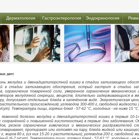
Дерматология
Гастроэнтерология
Эндокринология
Ревм
ных диет
езнь желудка и двенадцатиперстной кишки в стадии затихающего обостр
ей в стадии затихающего обострения, острый гастрит в стадии зат
ов, ограничение поваренной соли, умеренное ограничение механических
торов желудочной секреции, веществ, длительно задерживающихся в же
у, допускают отдельные блюда в запечённом виде. Энергетическая ценнос
 г растительного происхождения), углеводов 300-400 г, свободной жидкости 
р/сут). Температура пищи, горячих блюд - 57-62 °С, холодных - не ниже 15 °С
 язвенной болезни желудка и двенадцатиперстной кишки в первые 10-1
с сохранённой и повышенной кислотностью) в первые дни заболевания. 
одов, резкое ограничение химических и механических раздражителей 
 отваривают, протирают или готовят на пару, блюда жидкой или кашицео
0 г, жиров 80 г, (из них 15-20 г растительных), углеводов 200 г, свободной 
бный (6-7 р/сут). Температура пищи: горячих блюд - 57-62 °С, холодных - не 