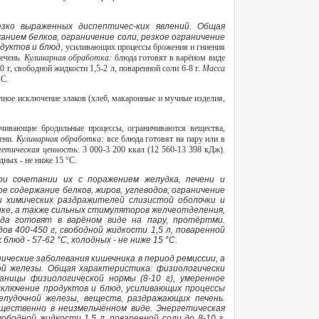
зко выраженных диспептичес-ких явлений. Общая
нием белков, ограничение соли, резкое ограничение
одуктов и блюд
,
усиливающих процессы брожения и гниения
печень.
Кулинарная обработка:
блюда готовят в варёном виде
50 г, свободной жидкости 1,5-2 л, поваренной соли 6-8 г.
Масса
°С.
лное исключение злаков (хлеб, макаронные и мучные изделия,
чивающие бродильные процессы, ограничиваются вещества,
ени.
Кулинарная обработка:
все блюда готовят на пару или в
гетическая ценность:
3 000-3 200 ккал (12 560-13 398 кДж).
дных - не ниже 15 °С.
ри сочетании их с поражением желудка, печени и
 содержание белков, жиров, углеводов; ограничение
 и химических раздражителей слизистой оболочки и
ике, а также сильных стимуляторов желчеотделения,
юда готовят в варёном виде на пару, протёртми.
дов 400-450 г, свободной жидкости 1,5 л, поваренной
блюд - 57-62 °С, холодных - не ниже 15 °С.
ические заболевания кишечника в период ремиссии, а
ой железы. Общая характеристика: физиологически
раницы физиологической нормы (8-10 г), умеренное
сключение продуктов и блюд, усиливающих процессы
елудочной железы, веществ, раздражающих печень.
ущественно в неизмельчённом виде. Энергетическая
свободной жидкости 1,5 л, поваренной соли до 8-10 г.