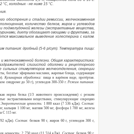
 °С, холодных - не ниже 15 °С.
ния
.
ого обострения и стадии ремиссии, желчнокаменная
олноценная, количество белков, жиров и углеводов
и поджелудочной железы (экстрактивные вещества,
пуринами, диету обогащают овощами и фруктами, за
ется максимальное выведение холестерина с калом.
Режим питания: дробный (5-6 р/сут). Температура пищи:
 и желчнокаменной болезни. Общая характеристика:
 раздражителей слизистой оболочки и рецепторного
же сильных стимуляторов желчеотделения, секреции
укты, богатые эфирными маслами, жареные блюда, содержащие
и).
Кулинарная обработка:
пища в варёном виде, протёртая.
ком синдроме до 50 г), углеводов 300-350 г.
Режим питания:
ская норма белка (1/3 животного происхождения) с резким
атые экстрактивными веществами, стимулирующие секрецию
.
Энергетическая ценность:
1 800 ккал (7 536 кДж).
Состав:
мг, кальция 1 100 мг, магния 500 мг, фосфора 1 700 мг, железа
а С 115 мг.
792 кДж).
Состав:
белков 90 г, жиров 60 г, углеводов 300 г,
кая ценность:
2 750 ккал (11 514 кДж).
Состав:
белков 90 г,