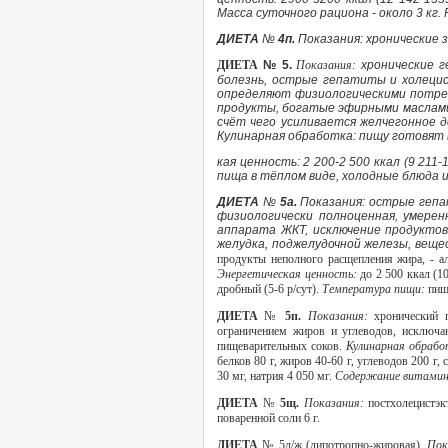
Масса суточного рациона - около 3 кг. 
ДИЕТА
№
4п.
Показания: хронические
ДИЕТА
№ 5.
Показания:
хронические 
болезнь, острые гепатиты и холецис
определяют физиологическими потреб
продукты, богатые эфирными маслами
счёт чего усиливается желчегонное 
Кулинарная обработка: пищу готовят 
кая ценность: 2 200-2 500 ккал (9 211-
пища в тёплом виде, холодные блюда 
ДИЕТА
№
5а.
Показания: острые гепа
физиологически полноценная, умерен
аппарата ЖКТ, исключение продуктов
желудка, поджелудочной железы, вещ
продукты неполного расщепления жира, - а
Энергетическая ценность:
до 2 500 ккал (1
дробный (5-6 р/сут).
Температура пищи:
пищ
ДИЕТА
№
5п.
Показания:
хронический 
ограничением жиров и углеводов, исключа
пищеварительных соков.
Кулинарная обраб
белков 80 г, жиров 40-60 г, углеводов 200 г,
30 мг, натрия 4 050 мг.
Содержание витами
ДИЕТА
№
5щ.
Показания:
постхолецистэ
поваренной соли 6 г.
ДИЕТА
№ 5л/ж (липотропно-жировая).
Пок