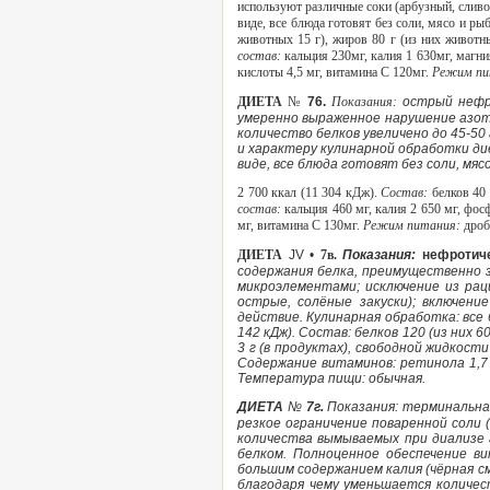
используют различные соки (арбузный, слив
виде, все блюда готовят без соли, мясо и р
животных 15 г), жиров 80 г (из них животных
состав:
кальция 230мг, калия 1 630мг, магни
кислоты 4,5 мг, витамина С 120мг.
Режим пи
ДИЕТА
№
76.
Показания:
острый нефр
умеренно выраженное нарушение азото
количество белков увеличено до 45-50
и характеру кулинарной обработки ди
виде, все блюда готовят без соли, мя
2 700 ккал (11 304 кДж).
Состав:
белков 40 
состав:
кальция 460 мг, калия 2 650 мг, фос
мг, витамина С 130мг.
Режим питания:
дроб
ДИЕТА
JV •
7в.
Показания:
нефротич
содержания белка, преимущественно 
микроэлементами; исключение из рац
острые, солёные закуски); включен
действие. Кулинарная обработка: все 
142 кДж). Состав: белков 120 (из них 6
3 г (в продуктах), свободной жидкости
Содержание витаминов: ретинола 1,7 м
Температура пищи: обычная.
ДИЕТА
№
7г.
Показания: терминальна
резкое ограничение поваренной соли 
количества вымываемых при диализе а
белком. Полноценное обеспечение в
большим содержанием калия (чёрная смо
благодаря чему уменьшается количест