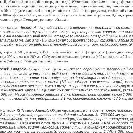
овый, яблочный, вишнёвый, виноградный и др.).
Кулинарная обработка:
овощи, фрукты 
ыбу - в варёном виде или с последующим запеканием, поджариванием.
Энергетическая 
 50-55 г), углеводов 350 г, поваренной соли 1,5-2,5 г (в продуктах), свободной жидк
я 100мг. фосфора 390мг, железа 16 мг.
Содержание витаминов:
ретинола 0,7 мг, карот
тания:
5 р/сут.
Температура пищи:
обычная.
ит (после диеты № 7а), обострение хронического нефрита с отёками, 
выделительной функции почек. Общая характеристика: содержание жиров 
 г, с добавлением одной порции отварного мяса или отварной рыбы и 200 г
ета такая же, как и № 7а. Кулинарная обработка: овощи, фрукты и ягоды 
со и рыбу - в варёном виде или с последующим запеканием, поджариванием. 
г, жиров 80-90 г, углеводов 450 г, поваренной соли 2-3 г (в продуктах), свободной жидк
фора 690 мг, магния 200 мг.
Содержание витаминов:
ретинола 0,95 мг, каротина 5,5 мг
ный (5-6 р/сут).
Температура пищи:
обычная.
еский синдром
.
Общая характеристика:
резкое ограничение поваренной с
за счёт яичного, молочного и рыбного; полное обеспечение потребности
иона веществ, напитков и продуктов, раздражающих почки (алкоголь, а
ие в рацион растительных масел (1/3 от общего количества жира), м
блюда готовят без соли, мясо и рыбу - в варёном виде или с последующим 
0 г животных), жиров 75 г (из них 25 г растительного происхождения), угле
 800 мл. Масса (уточного рациона 2,5 кг. Минеральный состав: калия 3 000 
г, тиамина 2,0 мг, рибофлавина 2,1 мг, никотиновой кислоты 17,5 мг, вит
я стадия ХПН (гемодиализ
).
Общая характеристика: в
диете предусмотрено 
(2-3 г в продуктах), ограничение свободной жидкости до 700-800 мл/сут 
минокислот (валин, трео-нин, изолейцин, гистидин, серии, цитруллин, 
итаминами. Ограничиваются мучные и крупяные блюда из-за высокого с
родина, изюм, вишня, чернослив, грибы и т.д.). Кулинарная обработка: все
во экстрактивных веществ. Энергетическая ценность: 2 740-3 000 ккал (1