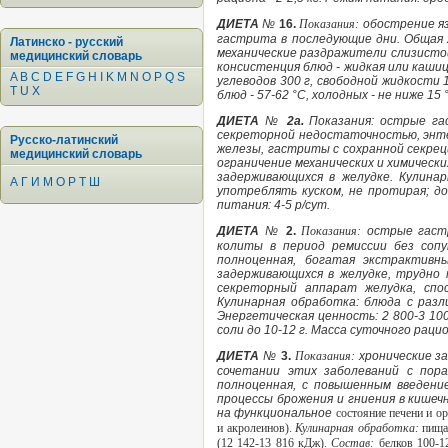
ДИЕТА
№
16.
Показания:
обострение я
гастрита в последующие дни. Общая х
Латинско - русский
механические раздражители слизистой
медицинский словарь
консистенция блюд - жидкая или кашице
A
B
C
D
E
F
G
H
I
K
M
N
O
P
Q
S
углеводов 300 г, свободной жидкости 1
T
U
X
блюд - 57-62 °С, холодных - не ниже 15 
ДИЕТА
№
2а.
Показания: острые га
секреторной недостаточностью, энте
Русско-латинский
железы, гастриты с сохранной секрец
медицинский словарь
ограничение механических и химическ
задерживающихся в желудке. Кулина
А
Г
И
М
О
Р
Т
Ш
употреблять куском, не протирая; до
питания: 4-5 р/сут.
ДИЕТА
№
2.
Показания:
острые гаст
колиты в период ремиссии без сопу
полноценная, богатая экстрактивн
задерживающихся в желудке, трудно
секреторный аппарат желудка, спо
Кулинарная обработка: блюда с разл
Энергетическая ценность: 2 800-3 100 
соли до 10-12 г. Масса суточного рацио
ДИЕТА
№
3.
Показания:
хронические з
сочетании этих заболеваний с пора
полноценная, с повышенным введени
процессы брожения и гниения в кишеч
на функциональное
состояние печени и о
и акролеинов).
Кулинарная обработка:
пища
(12 142-13 816 кДж).
Состав:
белков 100-1