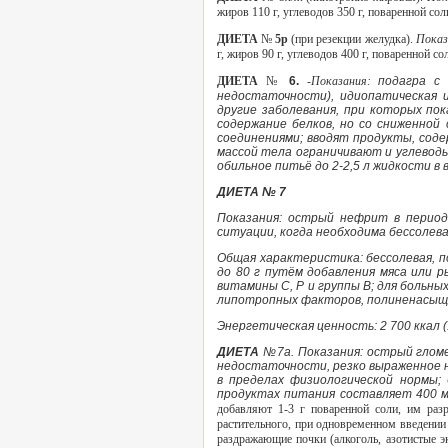
жиров 110 г, углеводов 350 г, поваренной соли
ДИЕТА
№
5р
(при резекции желудка).
Показ
г, жиров 90 г, углеводов 400 г, поваренной сол
ДИЕТА
№
6.
-Показания:
подагра с
недостаточности), идиопатическая 
другие заболевания, при которых по
содержание белков, но со сниженной
соединениями; вводят продукты, соде
массой тела ограничивают и углеводы.
обильное питьё до 2-2,5 л жидкости в 
ДИЕТА № 7
Показания: острый нефрит в период
ситуации, когда необходима бессолев
Общая характеристика: бессолевая, п
до 80 г путём добавления мяса или р
витамины С, Р и группы В; для больн
липотропных факторов, полиненасыще
Энергетическая ценность: 2 700 ккал (1
ДИЕТА
№7а. Показания: острый гломе
недостаточности, резко выраженное н
в пределах физиологической нормы; 
продуктах питания составляет 400 
добавляют 1-3 г поваренной соли, им разр
растительного, при одновременном введени
раздражающие почки (алкоголь, азотистые эк