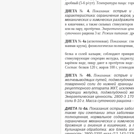
дробный (5-6 р/сут).
Температура пищи:
гор
ДИЕТА
№
4.
Показания:
острые и 
характеристика: ограничение жиров, 
механических и химических раздражит
в кишечнике, а также сильных стимуляторов
или на пару, протёртми.
Энергетическая цен
суточного
рациона 3 кг.
Режим питания:
др
ДИЕТА
№
4а
(аглютеновая).
Показания:
глю
манная крупа), физиологически полноценна
белка и солей кальция; соблюдают принци
стимулирующие секрецию желудка, поджелуд
варёном виде, пищу дают в протёртом виде 
Состав:
белков 120 г, жиров 100 г, углеводов
ДИЕТА
№
46.
Показания:
острые и 
желчевыводящих путей, поджелудочной
поваренной соли до нижней границы 
рецепторного аппарата ЖКТ, исключен
секреции желудка, поджелудочной ж
Энергетическая ценность: 2800-3 170 к
соли 8-10 г. Масса суточного рациона -
ДИЕТА
№
4в.
Показания: острые забол
также при сочетании этих заболеван
полноценная, нормальное содержание
ограничение механических и химичес
брожения и гниения в кишечнике, а
Кулинарная обработка: все блюда го
ценность: 2900-3200 ккал (12 142-1339