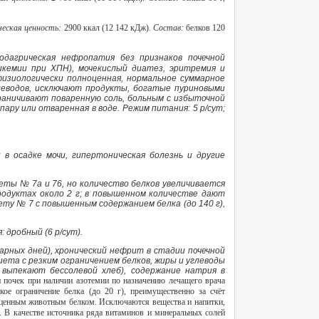
ческая ценность:
2900 ккал (12 142 кДж).
Состав:
белков 120
одагрическая нефропатия без признаков почечной
икемии при ХПН), мочекислый диатез, эритремия и
физиологически полноценная, нормальное суммарное
глеводов, исключают продукты, богатые пуриновыми
раничивают поваренную соль, больным с избыточной
ару или отваренная в воде. Режим питания: 5 р/сут;
в осадке мочи, гипертоническая болезнь и другие
еты № 7а и 76, но количество белков увеличивается
родуктах около 2 г; в повышенном количестве дают
ету № 7 с повышенным содержанием белка (до 140 г),
: дробный (6 р/сут).
рных дней), хронический нефрит в стадии почечной
та с резким ограничением белков, жиры и углеводы
 выпекают бессолевой хлеб), содержание натрия в
и почек при наличии азотемии по назначению лечащего врача
ое ограничение белка (до 20 г), преимущественно за счёт
оценным животным белком. Исключаются вещества и напитки,
). В качестве источника ряда витаминов и минеральных солей