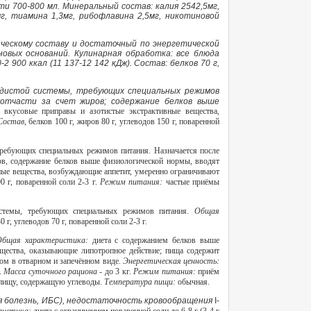
сти 700-800 мл. Минеральный состав: калия 2542,5мг,
мг, тиамина 1,3мг, рибофлавина 2,5мг, никотиновой
ическому составу и достаточный по энергетической
овых оснований. Кулинарная обработка: все блюда
 900 ккал (11 137-12 142 кДж). Состав: белков 70 г,
судистой системы, требующих специальных режимов
 отчасти за счет жиров; содержание белков выше
вкусовые приправы и азотистые экстрактивные вещества,
Состав,
белков 100 г, жиров 80 г, углеводов 150 г, поваренной
 требующих специальных режимов питания. Назначается после
ров, содержание белков выше физиологической нормы, вводят
ные вещества, возбуждающие аппетит, умеренно ограничивают
00 г, поваренной соли 2-3 г.
Режим питания:
частые приёмы
системы, требующих специальных режимов питания.
Общая
30 г, углеводов 70 г, поваренной соли 2-3 г.
Общая характеристика:
диета с содержанием белков выше
щества, оказывающие липотропное действие; пища содержит
ом в отварном и запечённом виде.
Энергетическая ценность:
.
Масса суточного рациона
- до 3 кг.
Режим питания:
приём
ть пищу, содержащую углеводы.
Температура пищи:
обычная.
ая болезнь, ИБС), недостаточность кровообращения
I-