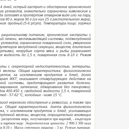
4 дней, острый гастрит и обострение хронического
е углеводов, значительно ограничены химические и
да готовят в протёртом отварном виде или на пару,
в 90 г, жиров 90 г (из них 25 г растительного жира),
ания: дробный (5-6 р/сут). Температура пищи: горячих
 рациональному питанию, хронические гастриты с
ий печени, желчевыводящей системы, поджелудочной
углеводов; ограничение поваренной соли, умеренное
муляторов желудочной секреции, веществ, длительно
тёртыми), негрубые сорта мяса и рыбы разрешают
 жидкость до 1,5 л, поваренная соль 8-10 г. Режим
риты с секреторной недостаточностью, энтериты,
й железы. Общая характеристика: физиологически
уктов, за исключением продуктов и блюд, долго
парат ЖКТ; оказывает стимулирующее действие на
ьной системы, предотвращает развитие болезни.
аривание, запекание, обжаривание без панировки).
одов 400-450 г, свободной жидкости 1,5 л, поваренной
юд - 57-62 "С, холодных - ниже 15 °С.
риод нерезкого обострения и ремиссии, а также при
зы. Общая характеристика: диета физиологически
ка, с исключением продуктов и блюд, усиливающих
елудочной железы, веществ, отрицательно влияющих
 расщепления жира, получающиеся при жарений, - альдегидов
 и варёном виде.
Энергетическая ценность: 2
900-3 300 ккал
ли 8-10 г.
Масса суточного рациона -
3 кг.
Режим питания: