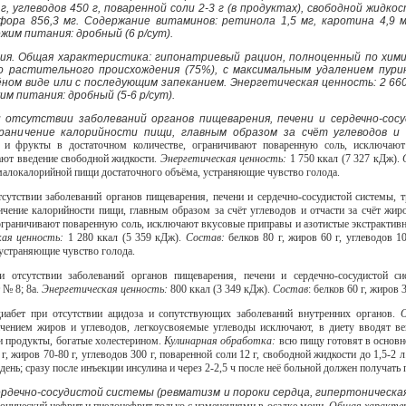
г, углеводов 450 г, поваренной соли 2-3 г (в продуктах), свободной жидко
сфора 856,3 мг. Содержание витаминов: ретинола 1,5 мг, каротина 4,9 
жим питания: дробный (6 р/сут).
мия. Общая характеристика: гипонатриевый рацион, полноценный по хим
 растительного происхождения (75%), с максимальным удалением пурин
ёном виде или с последующим запеканием. Энергетическая ценность: 2 660-2
жим питания: дробный (5-6 р/сут).
 отсутствии заболеваний органов пищеварения, печени и сердечно-со
раничение калорийности пищи, главным образом за счёт углеводов и
и фрукты в достаточном количестве, ограничивают поваренную соль, исключают 
ают введение свободной жидкости.
Энергетическая ценность:
1 750 ккал (7 327 кДж).
алокалорийной пищи достаточного объёма, устраняющие чувство голода.
сутствии заболеваний органов пищеварения, печени и сердечно-сосудистой системы,
ичение калорийности пищи, главным образом за счёт углеводов и отчасти за счёт жи
ограничивают поваренную соль, исключают вкусовые приправы и азотистые экстрактив
кая ценность:
1 280 ккал (5 359 кДж).
Состав:
белков 80 г, жиров 60 г, углеводов 1
устраняющие чувство голода.
и отсутствии заболеваний органов пищеварения, печени и сердечно-сосудистой 
 № 8; 8а.
Энергетическая ценность:
800 ккал (3 349 кДж).
Состав
: белков 60 г, жиров 
диабет при отсутствии ацидоза и сопутствующих заболеваний внутренних органов.
чением жиров и углеводов, легкоусвояемые углеводы исключают, в диету вводят ве
и продукты, богатые холестерином.
Кулинарная обработка:
всю пищу готовят в основн
 г, жиров 70-80 г, углеводов 300 г, поваренной соли 12 г, свободной жидкости до 1,5-2 л
 день; сразу после инъекции инсулина и через 2-2,5 ч после неё больной должен получа
ердечно-сосудистой системы (ревматизм и пороки сердца, гипертоническ