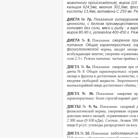
животного происхождения), жиров 110 
кальция 624,5мг, магния 301,6мг, фо
кислоты 13,4мг, витамина С 250 мг. Ре
ДИЕТА
№
7р.
Показания: гиперурике
ценности, с белком преимущественно
готовят без соли, мясо и рыбу - в вар
жиров 80-90 г, углеводов 400-450 г. Ре
ДИЕТА
№
8.
Показания:
ожирение при
питания. Общая характеристика: ог
физиологической
нормы, вводят овощи 
возбуждающие аппетит, умеренно ограничив
соли 2-3 г.
Режим питания:
частые приёмы м
ДИЕТА
№
8а.
Показания:
ожирение при от
диеты № 8.
Общая характеристика:
огран
овощи и фрукты в достаточном количестве, 
введение свободной жидкости.
Энергетичес
малокалорийной пищи достаточного объёма, 
ДИЕТА № 86.
Показания:
ожирение пр
характеристика:
более строгий вариант диет
ДИЕТЫ
№
9; 9а.
Показания:
сахарный 
физиологической нормы, умеренным ограни
довольно много овощей; ограничивают соль 
2
300 ккал (9 630 кДж).
Состав:,
белков 100
пищи 6 р/сут; углеводы распределяют на весь
ДИЕТА
№
10.
Показания:
заболевания с