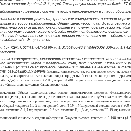
Режим питания: дробный (5-6 р/сут). Температура пищи: горячих блюд - 57-62
 заболевания кишечника с сопутствующим панкреатитом в стадии обостре
гепатиты в стадии ремиссии, хронические холециститы в стадии нерезк
титы в период выздоровления. Общая характеристика: физиологически п
ностями организма, исключают сильные стимуляторы секреции желудка 
), тугоплавкие жиры, жареные блюда, продукты, богатые холестерином, 
действие других пищевых веществ, перистальтика кишечника, обеспечива
в варёном виде. Энергетичес-
10 467 кДж). Состав: белков 80-90 г, жиров 80-90 г, углеводов 300-350 г. 
исключены.
титы и холециститы, обострения хронических гепатитов, холециститов
ное ограничение жиров и поваренной соли, механических и химических
 и блюд, усиливающих процессы брожения и гниения в кишечнике, а так
еств, раздражающих печень
(
экстрактивные вещества, органические кислоты, прод
льдегиды и акролеины, тугоплавкие жиры, продукты, богатые холестерином, пуринам
0 467 кДж).
Состав:
белков 80-90 г, жиров 70-80 г (при резко выраженном диспептичес
а в тёплом виде, холодные блюда исключены.
панкреатит.
Общая характеристика:
низкая энергетическая ценность, физиологиче
ют продукты, вызывающие вздутие кишечника, содержащие грубую клетчатку, бог
отка:
пищу готовят в варёном виде или на пару, жидкой или полужидкой консистенции
 свободной жидкости 1,5-2 л, поваренной соли 8-10 г.
Минеральный состав:
калия 3 800 
нов:
витамина А 1,5 мг, каротина 12,6 мг, витамина В, 1,8 мг, витамина РР 19 мг, витамин
ктомический синдром в стадии обострения.
Энергетическая ценность: 2
100 ккал (8 
азания:
хронические заболевания печени с желчезастойным синдромом.
Энергетичес