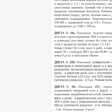
11A
стадии, заболевания нервной системы, х
в продуктах и 3-4 г на руки больному), св
алкогольных напитков, крепкий чай и нату
продукты, вызывающие метеоризм. Рекоменд
веществами (творог, треска, овсяная каша и 
запеканием, поджариванием.
Энергетическа
350-400 г, поваренной соли до 6-8 г.
Режим
ограничивают до 1 000-1 200 мл.
ДИЕТА
№
10а.
Показания:
болезни серд
мозгового кровообращения: ИМ в остром ил
и углеводов; всю пищу готовят без соли, ис
соли в продуктах питания не более 1,5-1,8 г
блюда готовят без соли, мясо и рыбу -в ва
жиров 50 г, углеводов 300 г (из них 60-80 г 
менее 6 р/сут, в небольшом объеме.
ДИЕТА
№
106.
Показания:
ревматизм с
ревматизм в неактивной фазе и в фа
углеводов, экстрактивных веществ, по
рыбу - в варёном виде или с последую
Состав: белков 120 г (из них 50% живо
суточного рациона - 2,5 кг. Режим пит
ДИЕТА
№
10с.
Показания:
ИБС, атерос
ограничением поваренной соли и жиров, с
веществами, аскорбиновой кислотой, витами
мясо и рыбу - в варёном виде или с по
300 г (для лиц с повышенной массой); 
Масса суточного рациона - 2 кг. Минерал
- 3 мг.
Режим питания:
6 р/сут.