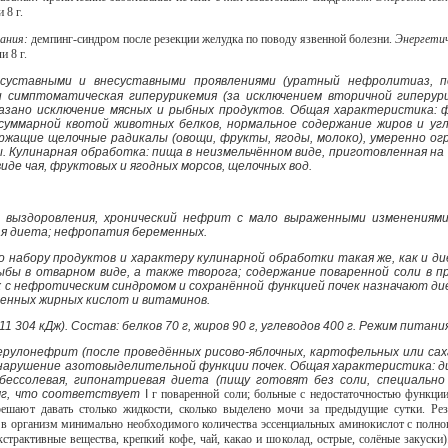
 8 г.
ания:
демпинг-синдром после резекции желудка по поводу язвенной болезни.
Энергети
и 8 г.
 суставными и внесуставными проявлениями (уратный нефролитиаз, п
и симптоматическая гиперурикемия (за исключением вторичной гиперур
казано исключение мясных и рыбных продуктов. Общая характеристика: 
 суммарной квотой животных белков, нормальное содержание жиров и у
ржащие щелочные радикалы (овощи, фрукты, ягоды, молоко), умеренно ог
 Кулинарная обработка: пища в неизмельчённом виде, приготовленная на п
виде чая, фруктовых и ягодных морсов, щелочных вод.
 выздоровления, хронический нефрит с мало выраженными изменениями 
ая диета; нефропатия беременных.
о набору продуктов и характеру кулинарной обработки такая же, как и ди
ыбы в отварном виде, а также творога; содержание поваренной соли в п
ых с нефротическим синдромом и сохранённой функцией почек назначают ди
нных жирных кислот и витаминов.
1 304 кДж). Состав: белков 70 г, жиров 90 г, углеводов 400 г. Режим питания
рулонефрит (после проведённых рисово-яблочных, картофельных или саха
арушение азотовыделительной функции почек. Общая характеристика: дие
бессолевая, гипонатриевая диета (пищу готовят без соли, специально
мг, что соответствует
I
г поваренной соли; больные с недостаточностью функци
ешают давать столько жидкости, сколько выделено мочи за предыдущие сутки. Резк
и в организм минимально необходимого количества эссенциальных аминокислот с полн
страктивные вещества, крепкий кофе, чай, какао и шоколад, острые, солёные закуски