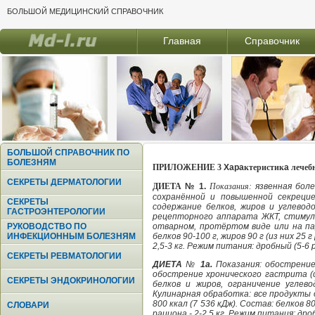
БОЛЬШОЙ МЕДИЦИНСКИЙ СПРАВОЧНИК
Главная
Справочник
БОЛЬШОЙ СПРАВОЧНИК ПО
БОЛЕЗНЯМ
ПРИЛОЖЕНИЕ 3
Xapa
ктеристик
a
лечеб
СЕКРЕТЫ ДЕРМАТОЛОГИИ
ДИЕТА
№ 1.
Показания:
язвенная бол
сохранённой и повышенной секреци
СЕКРЕТЫ
содержание белков, жиров и углевод
ГАСТРОЭНТЕРОЛОГИИ
рецепторного аппарата ЖКТ, стимуля
РУКОВОДСТВО ПО
отварном, протёртом виде или на пар
ИНФЕКЦИОННЫМ БОЛЕЗНЯМ
белков 90-100 г, жиров 90 г (из них 25
2,5-3 кг. Режим питания: дробный (5-6 
СЕКРЕТЫ РЕВМАТОЛОГИИ
ДИЕТА
№
1а.
Показания: обострение
обострение хронического гастрита (
СЕКРЕТЫ ЭНДОКРИНОЛОГИИ
белков и жиров, ограничение углев
Кулинарная обработка: все продукты
800 ккал (7 536 кДж). Состав: белков 8
СЛОВАРИ
рациона - 2-2,5 кг. Режим питания: дро