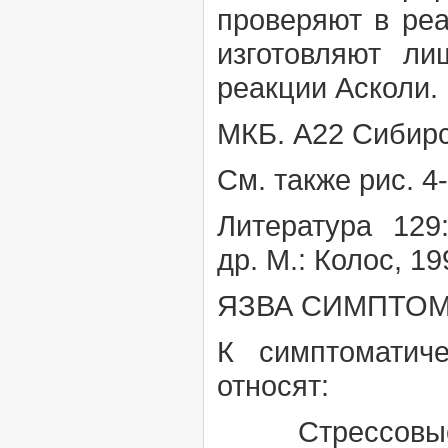
проверяют в ре
изготовляют ли
реакции
Асколи.
МКБ. А22
Сибирс
См. также
рис. 4
Литература
129
др. М.:
Колос,
19
ЯЗВА СИМПТО
К симптоматич
относят:
Стрессовые 