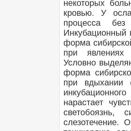
некоторых боль
кровью. У осл
процесса без
Инкубационный п
форма сибирской
при явлениях 
Условно выделя
форма сибирск
при вдыхании 
инкубационног
нарастает чувс
светобоязнь, 
слезотечение. 