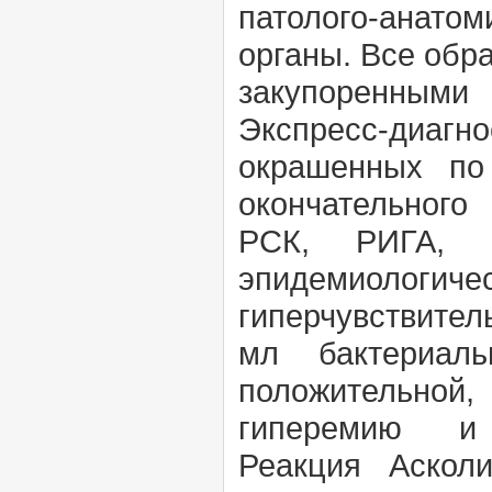
патолого-анато
органы. Все обр
закупоренными
Экспресс-диагн
окрашенных п
окончательного
РСК, РИГА, 
эпидемиологиче
гиперчувствител
мл бактериаль
положительной,
гиперемию 
Реакция
Аско