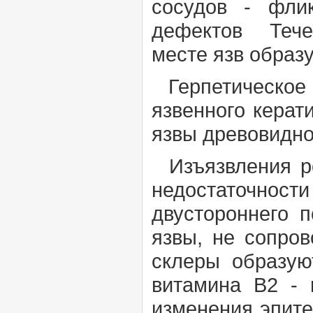
сосудов - фли
дефектов Течен
месте язв образ
Герпетическое 
язвенного керат
язвы древовидн
Изъязвления ро
недостаточност
двустороннего 
язвы, не сопро
склеры образу
витамина В
2
- в
изменения эпите