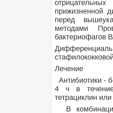
отрицательных 
прижизненной д
перед вышеука
методами Пров
бактериофагов
В
Дифференциа
стафилококково
Лечение
Антибиотики - б
4 ч в течение
тетрациклин или
В комбинации 