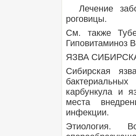
Лечение забол
роговицы.
См. также
Туб
Гиповитаминоз В
ЯЗВА СИБИРСК
Сибирская язв
бактериальных
карбункула и я
места внедрен
инфекции.
Этиология.
В