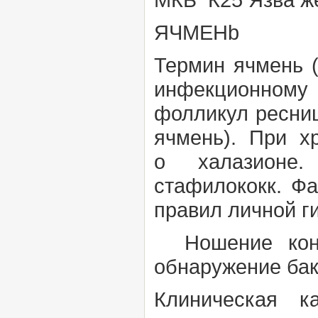
ЯЧМЕНb
Термин
ячмень 
инфекционному
фолликул ресни
ячмень). При х
о
халазион
стафилококк.
Фа
правил личной г
Ношение конт
обнаружение бак
Клиническая