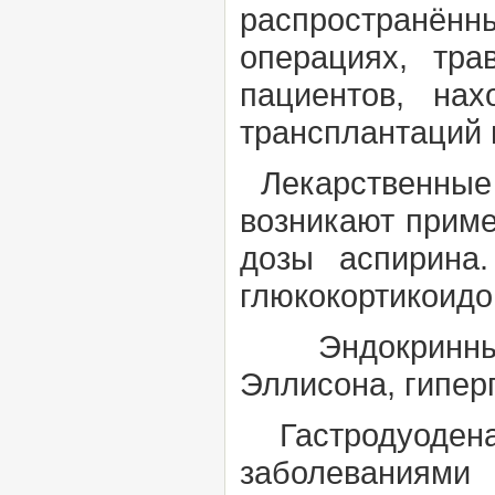
распространён
операциях, тра
пациентов, на
трансплантаций 
Лекарственные я
возникают прим
дозы аспирина
глюкокортикоидо
Эндокринны
Эллисона,
гипер
Гастродуодена
заболеваниями 