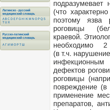
подразумевает 
(что характерн
Латинско - русский
медицинский словарь
поэтому язва
A
B
C
D
E
F
G
H
I
K
M
N
O
P
Q
S
T
U
X
роговицы
(б
Русско-латинский
краевой.
Этиоло
медицинский словарь
необходимо 2
А
Г
И
М
О
Р
Т
Ш
(в
т.ч.
нарушение
инфекционным 
дефектов рогов
роговицы (нап
повреждение (
применение мес
препаратов, ан