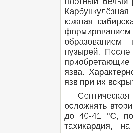
плотный белый 
Карбункулёзна
кожная сибирск
формированием
образованием 
пузырей. После
приобретающие
язва. Характер
язв при их вскры
Септическая ф
осложнять втори
до 40-41 °С, по
тахикардия, н