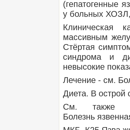
(гепатогенные я
у больных ХОЗЛ,
Клиническая 
массивным желу
Стёртая симптом
синдрома и дис
невысокие показ
Лечение
- см.
Бо
Диета.
В острой 
См. такж
Болезнь
язвенна
МКБ К25 Язва ж