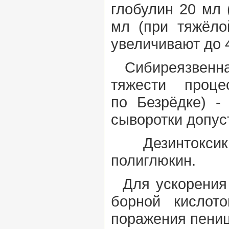
глобулин 20 мл 
мл (при тяжёл
увеличивают до 
Сибиреязвенна
тяжести проце
по
Безрёдке)
-
сыворотки допуст
Дезинтоксикац
полиглюкин.
Для ускорения 
борной кислот
поражения пениц