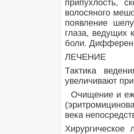
припухлость, с
волосяного мешо
появление шелу
глаза, ведущих 
боли.
Дифферен
ЛЕЧЕНИЕ
Тактика вед
увеличивают при
Очищение и еже
(эритромициновая
века непосредст
Хирургическое 