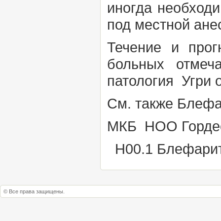
иногда необход
под местной ане
Течение и про
больных отмеч
патология
Угри 
См. также
Блефа
МКБ НОО Гордео
Н00.1
Блефари
© Все права защищены.