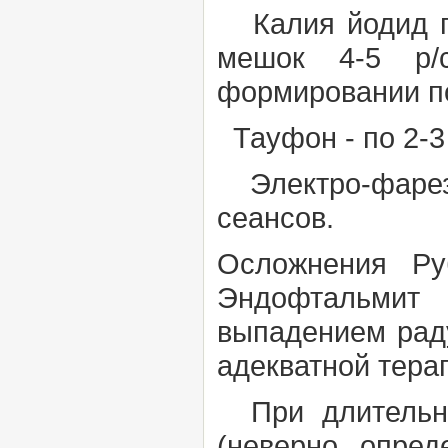
Калия йодид по
мешок 4-5 р/
формировании п
Тауфон - по 2-3 к
Электро-фарез 
сеансов.
Осложнения
Ру
Эндофтальмит 
выпадением рад
адекватной тера
При длительно
(неверно опред