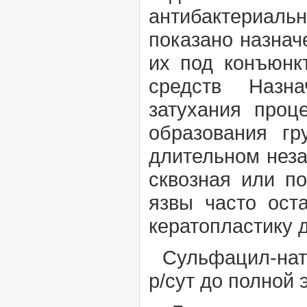
антибактериальн
показано назнач
их под конъюнк
средств Назна
затухания проц
образования г
длительном неза
сквозная или п
язвы часто ост
кератопластику 
Сульфацил-натр
р/сут до полной 