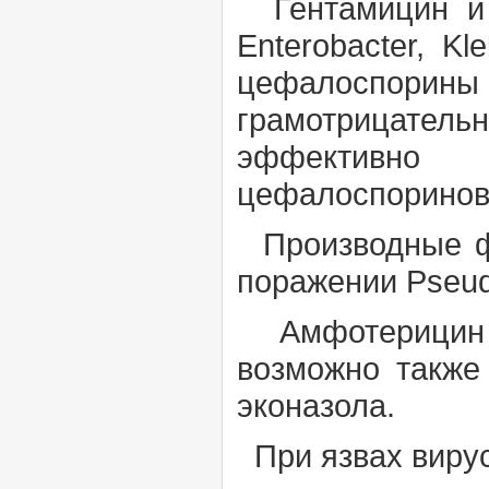
Гентамицин и 
Enterobacter, Kle
цефалоспорины
грамотрицател
эффективно 
цефалоспоринов
Производные фт
поражении
Pseu
Амфотерицин В
возможно также 
эконазола.
При язвах вирус