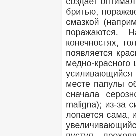
создаёт оптимал
бритью, поражаю
смазкой (наприм
поражаются. Н
конечностях, г
появляется кра
медно-красного 
усиливающийся 
месте папулы об
сначала сероз
maligna);
из-за 
лопается сама, 
увеличивающий
пустул, прохо