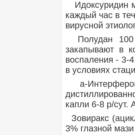
Идоксуридин ме
каждый час в теч
вирусной этиоло
Полудан 100 м
закапывают в к
воспаления - 3-4
в условиях стац
а-Интерферон
дистиллированн
капли 6-8 р/сут.
Зовиракс (ацик
3% глазной мази 