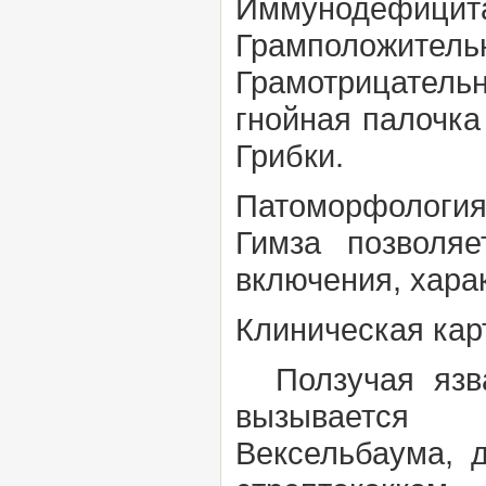
Иммунодефиц
Грамположитель
Грамотрицател
гнойная палочк
Грибки.
Патоморфологи
Гимза
позволя
включения, хара
Клиническая кар
Ползучая язва 
вызыва
Вексельбаума,