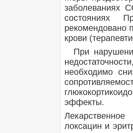
заболеваниях С
состояниях Пр
рекомендовано п
крови (терапевти
При нарушении 
недостаточности
необходимо сни
сопротивляемос
глюкокортикои
эффекты.
Лекарственное
локсацин и эри