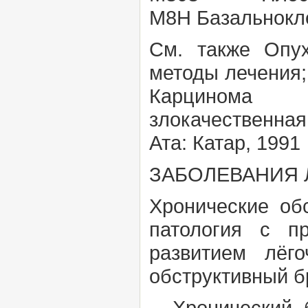
М8Н
Базальнокл
См. также
Опух
методы лечения;
Карцинома
злокачественна
Ата:
Катар,
1991
ЗАБОЛЕВАНИЯ 
Хронические об
патология с п
развитием лёго
обструктивный б
Хронический бр