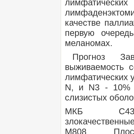
лимфатичес
лимфаденэктом
качестве палли
первую очеред
меланомах.
Прогноз Завис
выживаемость с
лимфатических у
N, и N
3
- 10% 
слизистых оболо
МКБ С43 Зло
злокачествен
М808
Пло