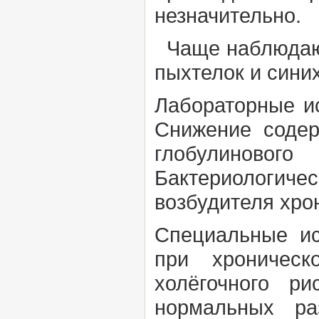
незначительно.
Чаще наблюдают
пыхтелок
и
синих
Лабораторные и
Снижение соде
глобулиновог
Бактериологич
возбудителя хро
Специальные и
при хроническ
холёгочного р
нормальных ра