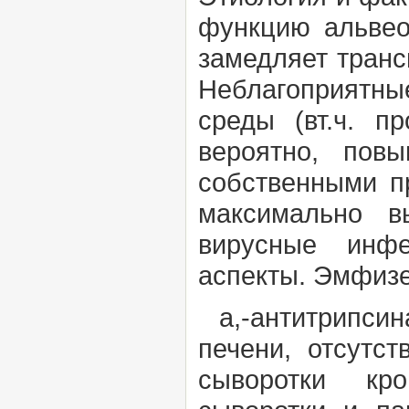
функцию альвео
замедляет транс
Неблагоп
среды
(вт.ч.
пр
вероятно, повы
собственными п
максимально в
вирусные инф
аспекты.
Эмфизе
а,-антитрипсина
печени, отсутст
сыворотки кро