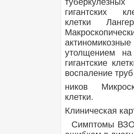
туберкулёзных
гигантских
клетки
Ланг
Макроскопическ
актиномикозны
утолщением на 
гигантские кле
воспаление труб,
ников Микроско
клетки.
Клиническая кар
Симптомы ВЗОМТ