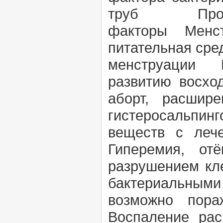
труб Проц
факторы
Менст
питательная сре
менструации П
развитию восхо
аборт, расшир
гистеросальпин
веществ с леч
Гиперемия, от
разрушением кле
бактериальным
возможно пора
Воспаление ра