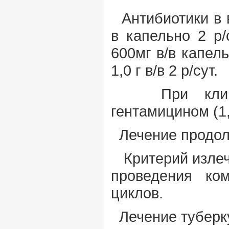
Антибиотики в 
в
капельно 2 р
600мг
в/в
капель
1,0 г
в/в 2
р/сут.
При клиниче
гентамицином (1,
Лечение продолж
Критерий излече
проведения ко
циклов.
Лечение туберку