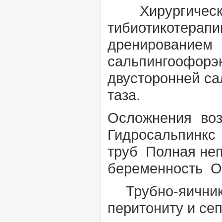
Хирургическо
тибиотикотера
дренированием
сальпингоофорэ
двусторонней са
таза.
Осложнения
во
Гидросальпинкс
труб Полная неп
беременность О
Трубно-яичник
перитониту и сеп