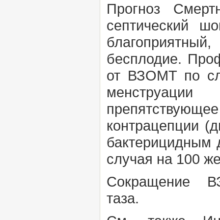
Прогноз
Смертн
септический ш
благоприя
бесплодие.
Про
от ВЗОМТ по с
менструации 
препятствующ
контрацепции (
бактерицидным 
случая на 100 же
Сокращение
ВЗ
таза.