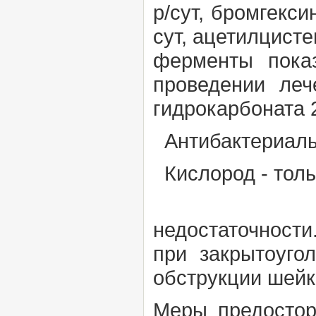
р/сут, бромгекси
сут, ацетилцисте
ферменты пока
проведении ле
гидрокарбоната 2
Антибактериальн
Кислород - толь
суАнт
недостаточност
при закрытоуго
обструкции шейк
Меры предосто