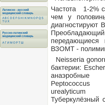
Частота
1-2% се
Латинско - русский
медицинский словарь
чем у половин
A
B
C
D
E
F
G
H
I
K
M
N
O
P
Q
S
T
U
X
диагностируют 
Преобладающи
Русско-латинский
медицинский словарь
передающиеся 
А
Г
И
М
О
Р
Т
Ш
ВЗОМТ - полими
Neisseria gono
бактерии:
Escher
анаэробны
Peptococcus
urealyticum
Туберкулёзный 