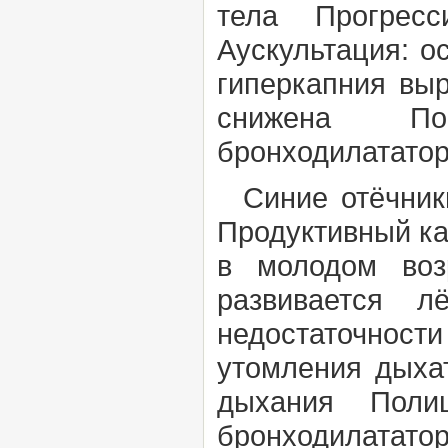
тела Прогресс
Аускультация: 
гиперкапния вы
снижена Пока
бронходилататор
Синие отёчни
Продуктивный к
в молодом во
развивается
л
недостаточност
утомления дыха
дыхания Полици
бронходилатат