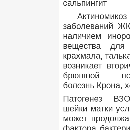
сальпингит
Актиномикоз р
заболеваний Ж
наличием иноро
вещества для 
крахмала, тальк
возникает втор
брюшной пол
болезнь
Крона,
х
Патогенез
ВЗОМ
шейки матки ус
может продолжа
фактора бактери