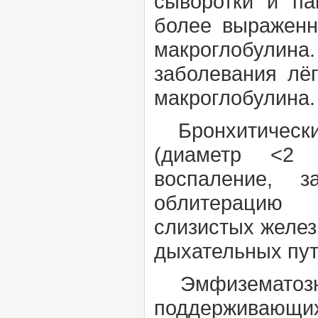
сыворотки и па
более выраженн
макроглобулина.
заболевания лё
макроглобулина
Бронхитическ
(диаметр <2 
воспаление, з
облитерацию П
слизистых желез
дыхательных пут
Эмфизематоз
поддерживающ