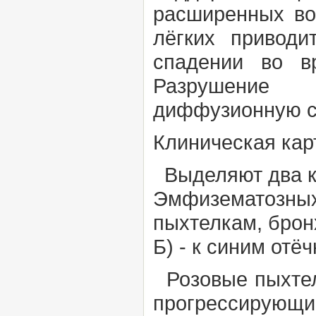
расширенных во
лёгких привод
спадении во в
Разрушение 
диффузионную сп
Клиническая кар
Выделяют два к
Эмфизематозных
пыхтелкам,
брон
Б) - к
синим отёч
Розовые пыхте
прогрессирующ