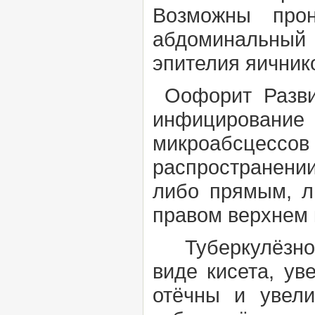
Возможны про
абдоминальный
эпителия яични
Оофорит Развит
инфицирование
микроабсцессов
распространени
либо прямым, л
правом верхнем 
Туберкулёзн
виде
кисета,
ув
отёчны и увел