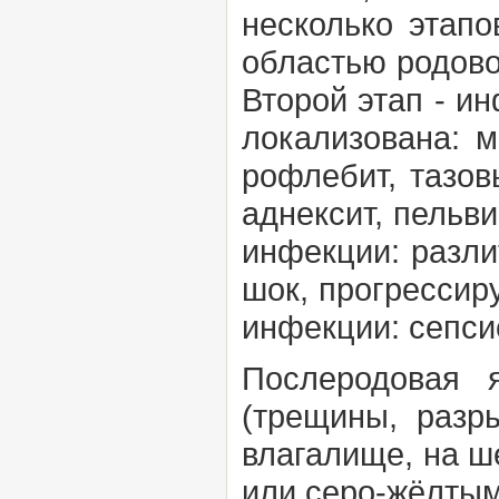
несколько этап
областью родово
Второй этап - и
локализована: м
рофлебит, тазов
аднексит, пельв
инфекции: разли
шок, прогресси
инфекции: сепсис
Послеродовая
(трещины, разр
влагалище, на ш
или серо-жёлтым