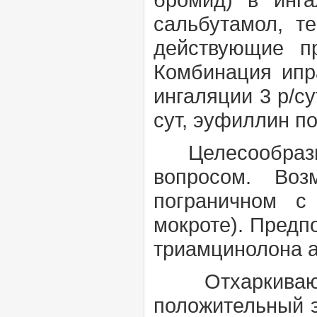
сальбутамол, т
действующие п
Комбинация ипр
ингаляции 3 р/с
сут, эуфиллин по 
Целесообразно
вопросом. Воз
пограничном с
мокроте). Предп
триамцинолона а
Отхаркивающ
положительный э