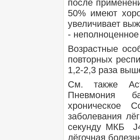
после применен
50% имеют хоро
увеличивает выж
- неполноценное
Возрастные осо
повторных респ
1,2-2,3 раза выш
См. также
Ас
Пневмония ба
хроническое
С
заболевания лё
секунду МКБ J4
лёгочная болезн