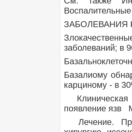
См. также
Ин
Воспалительные 
ЗАБОЛЕВАНИЯ 
Злокачественны
заболеваний; в 9
Базальноклеточ
Базалиому обнар
карциному - в 3
Клиническая к
появление язв М
Лечение. Прим
хирургию, иссе