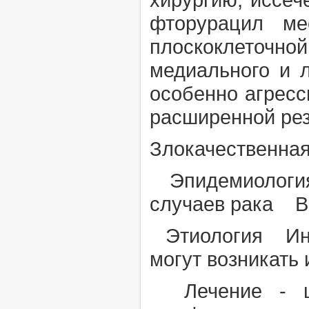
фторурацил м
плоскоклеточно
медиального и 
особенно агресс
расширенной рез
Злокачественна
Эпидемиология
случаев рака В 
Этиология Инс
могут возникать 
Лечение - ш