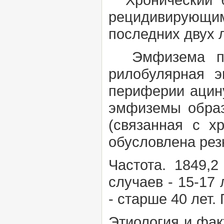
рецидивирующим
последних двух л
Эмфизема про
рилобулярная э
периферии ацину
эмфиземы обра
(связанная с х
обусловлена рез
Частота.
1849,2
случаев - 15-17 
-
старше 40 лет.
Этиология и фа