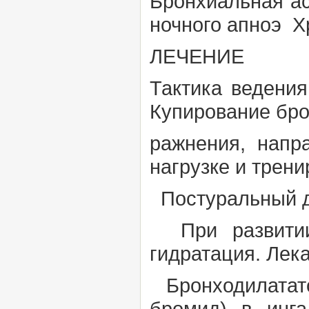
Бронхиальная а
ночного апноэ Х
ЛЕЧЕНИЕ
Тактика ведени
Купирование бро
ражнения, напр
нагрузке и трен
Постуральный д
При развит
гидратация.
Лека
Бронходилатато
бромид) в ин