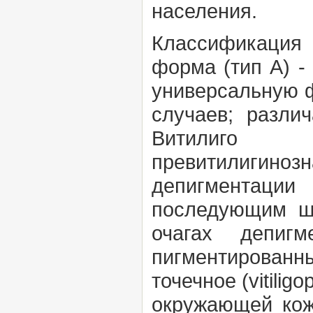
населения.
Классификация
форма (тип А) -
универсальную 
случаев; разл
Витилиг
превитилигино
депигментаци
последующим ш
очагах депиг
пигментиров
точечное
(vitilig
окружающей ко