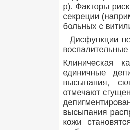
р).
Факторы рис
секреции (напри
больных с витил
Дисфункции нер
воспалительные
Клиническая к
единичные депи
высыпания, ск
отмечают сгущен
депигментиров
высыпания распр
кожи становят