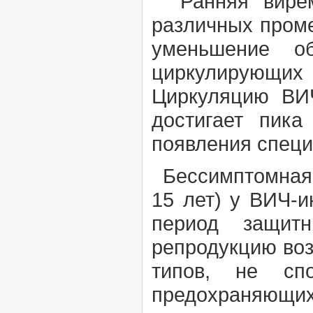
Ранняя виреми
различных пром
уменьшение о
циркулирующ
Циркуляцию ВИЧ
достигает пик
появления специ
Бессимптомная с
15 лет) у ВИЧ-и
период защит
репродукцию воз
типов, не сп
предохраняющих