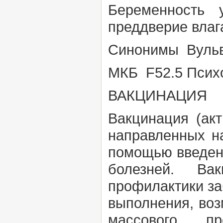
Беременность
преддверие влаг
Синонимы
Вуль
МКБ F52.5
Псих
ВАКЦИНАЦИЯ
Вакцинация (ак
направленных н
помощью введени
болезней. Ва
профилактики за
выполнения, воз
массового пр