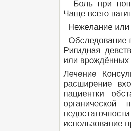
Боль при попыт
Чаще всего ваги
Нежелание или о
Обследование п
Ригидная девст
или врождённых
Лечение
Консуль
расширение вхо
пациентки обс
органической 
недостаточност
использование п