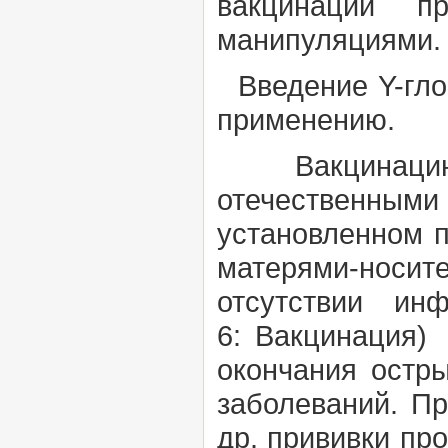
вакцинации п
манипуляциями.
Введение Y-глоб
применению.
Вакцинацию 
отечественными
установленном 
матерями-носите
отсутствии ин
6:
Вакцинация)
П
окончания остр
заболеваний. П
др. прививки пр