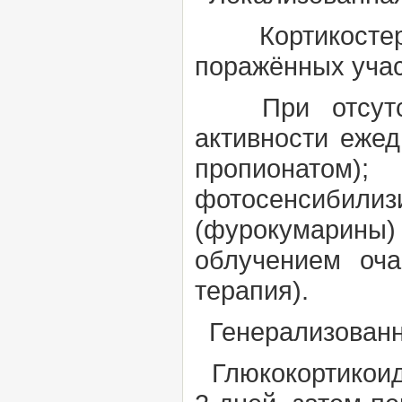
Кортикостерои
поражённых учас
При отсутств
активности ежед
пропионатом)
фотосенсибил
(фурокумарины) 
облучением оч
терапия).
Генерализованн
Глюкокортикоиды