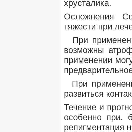
хрусталика.
Осложнения
Со
тяжести при леч
При применении
возможны атроф
применении могу
предварительное
При применении
развиться конта
Течение и прогн
особенно при. 
репигментация н