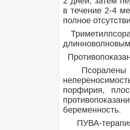
2 дней, затем п
в течение 2-4 м
полное отсутств
Триметилпсорал
длинноволновым
Противопоказан
Псоралены Аб
непереносимость
порфирия, пло
противопоказан
беременность.
ПУВА-терапия п