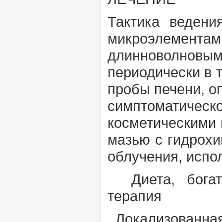
Тактика веден
микроэлемент
длинноволновым
периодически в 
пробы печени, о
симптоматичес
косметическими
мазью с гидрохи
облучения, испо
Диета, богат
терапия
Локализованная