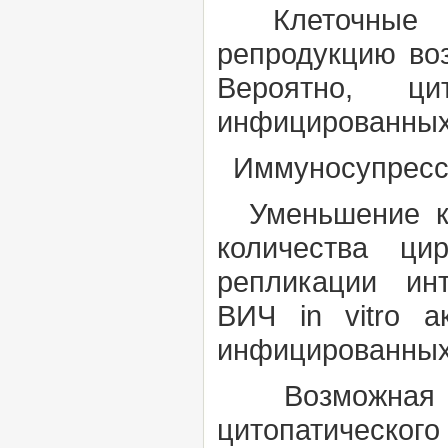
Клеточные им
репродукцию во
Вероятно, ц
инфицированных 
Иммуносупресс
Уменьшение ко
количества ци
репликации ин
ВИЧ
in vitro
а
инфицированных 
Возможная при
цитопатического