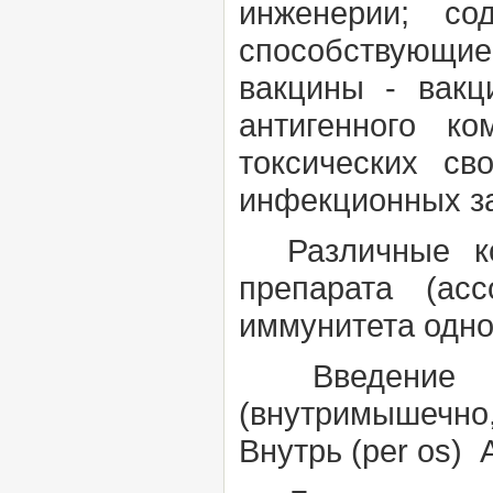
инженерии; со
способствующи
вакцины - вакц
антигенного к
токсических св
инфекционных з
Различные ком
препарата (ас
иммунитета одно
Введение ва
(внутримышечно
Внутрь
(per os)
А