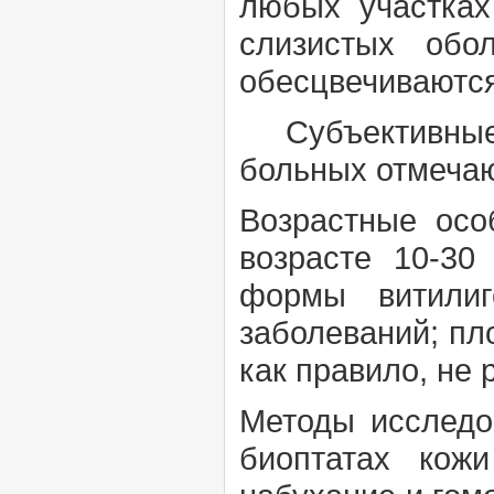
любых участках
слизистых обо
обесцвечиваются
Субъективные 
больных отмечаю
Возрастные ос
возрасте 10-3
формы витилиг
заболеваний; пл
как правило, не 
Методы исслед
биоптатах кож