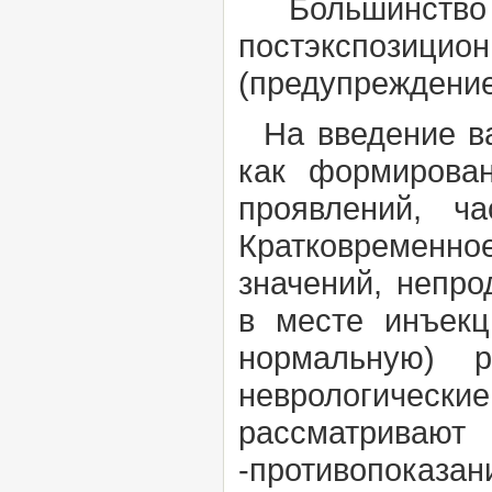
Большинство в
постэкспозици
(предупреждение
На введение ва
как формирован
проявлений, ч
Кратковременн
значений, непро
в месте инъекц
нормальную) 
неврологичес
рассматриваю
-противопоказан