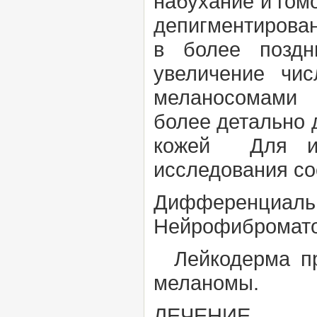
набухание и гом
депигментирован
в более поздн
увеличение чи
меланосомами
более детально 
кожей Для иск
исследования со
Дифференциаль
Нейрофибромато
Лейкодерма пр
меланомы.
ЛЕЧЕНИЕ