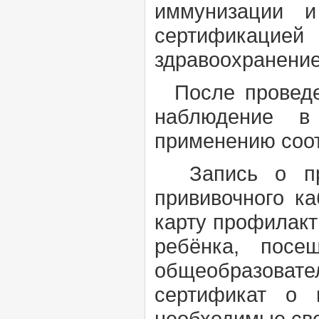
иммунизации и
сертификацией
здравоохранением
После проведен
наблюдение в 
применению соот
Запись о пров
прививочного к
карту профилакт
ребёнка, посе
общеобразоват
сертификат о 
необходимые све