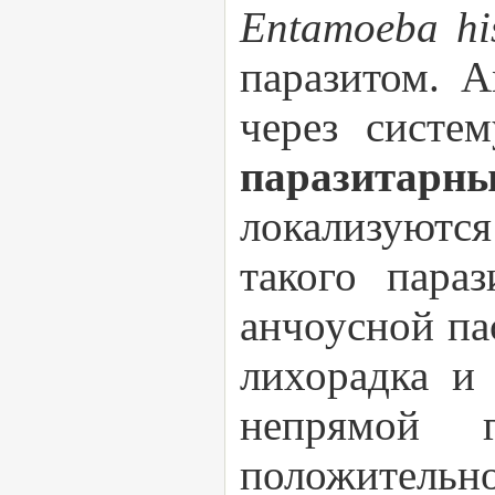
Entamoeba hi
паразитом. 
через систе
паразитарн
локализуются
такого пара
анчоусной п
лихорадка и
непрямой г
положител