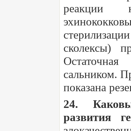
реакции н
эхинококков
стерилиза
сколексы) п
Остаточная
сальником. П
показана резе
24. Каков
развития г
злокачествен