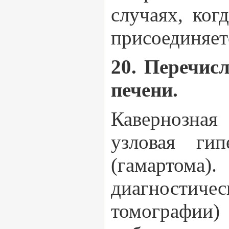
случаях, ког
присоединяет
20. Перечис
печени.
Кавернозная
узловая ги
(гамартома
диагностич
томографи