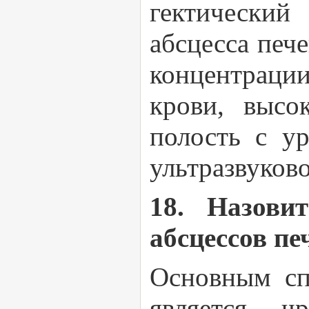
гектический
абсцесса печ
концентрации
крови, высо
полость с у
ультразвуков
18. Назови
абсцессов пе
Основным сп
является ч