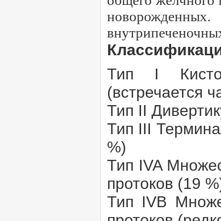
общего желчного 
новорожденных
внутрипеченочных 
Классификация
Тип I Кисто
(встречается ч
Тип II Диверти
Тип III Термин
%)
Тип IVA Множе
протоков (19 %
Тип IVB Множе
протоков (редк