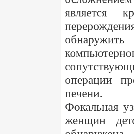
является к
перерождени
обнаружит
компьютер
сопутствую
операции пр
печени.
Фокальная уз
женщин дет
обнаруже