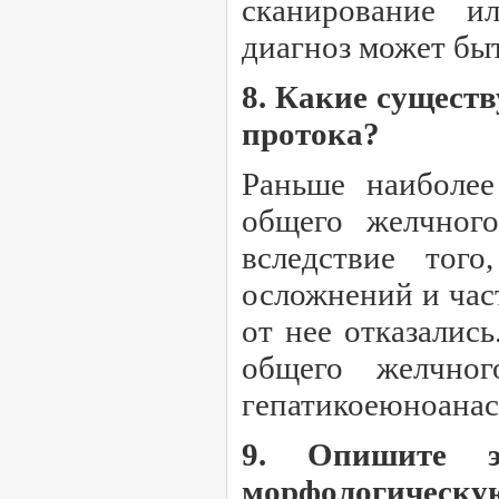
сканирование и
диагноз может бы
8. Какие сущест
протока?
Раньше наиболее
общего желчного
вследствие тог
осложнений и час
от нее отказалис
общего желчног
гепатикоеюноанас
9. Опишите эп
морфологическую