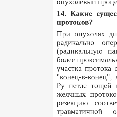
опухолевый проце
14. Какие суще
протоков?
При опухолях ди
радикально опе
(радикальную па
более проксималь
участка протока 
"конец-в-конец",
Ру петле тощей 
желчных протоко
резекцию соотв
травматичной 