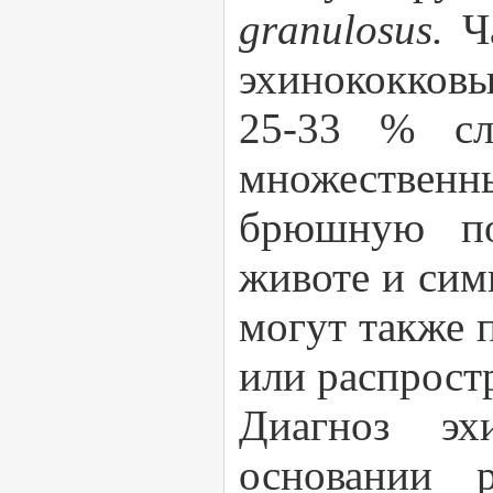
granulosus.
Ч
эхинококковы
25-33 % сл
множественны
брюшную по
животе и сим
могут также 
или распрост
Диагноз эх
основании 