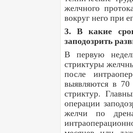
желчного протока
вокруг него при е
3. В какие ср
заподозрить раз
В первую недел
стриктуры желчны
после интраопе
выявляются в 70
стриктур. Главн
операции заподоз
желчи по дрен
интраоперацион
месяцев или даж