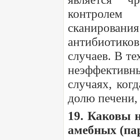
контролем
сканировани
антибиотико
случаев. В те
неэффективны
случаях, ког
долю печени, 
19. Каковы 
амебных (па