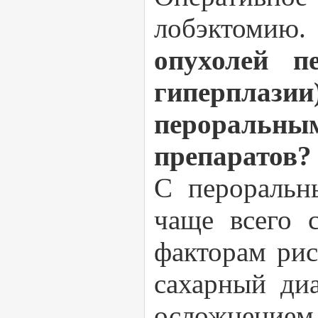
лобэктомию
опухолей п
гиперплаз
перораль
препаратов?
С пероральн
чаще всего 
факторам рис
сахарный ди
осложнением