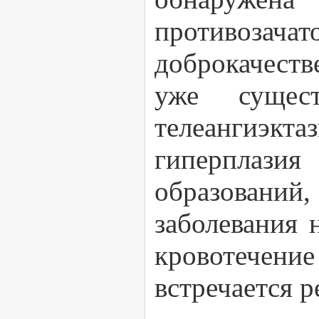
противозача
доброкачест
уже сущес
телеангиэкта
гиперплази
образовани
заболевания 
кровотечени
встречается р