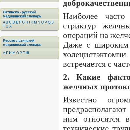
доброкачественн
Латинско - русский
Наиболее часто
медицинский словарь
A
B
C
D
E
F
G
H
I
K
M
N
O
P
Q
S
стриктур желчн
T
U
X
операций на желч
Русско-латинский
Даже с широким 
медицинский словарь
холецистэктоми
А
Г
И
М
О
Р
Т
Ш
встречается с час
2. Какие факт
желчных проток
Известно огром
предрасполагают
ним относятся в
технические тру