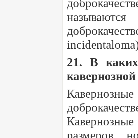
доброкачест
называю
доброкачес
incidentaloma)
21. В каких
кавернозной
Кавернозн
доброкачеств
Кавернозны
размеров, 