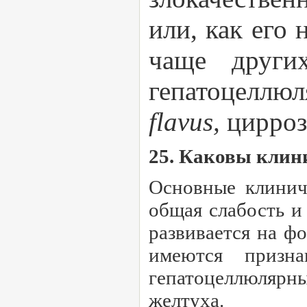
или, как его 
чаще други
гепатоцеллюл
flavus,
цирроз
25. Каковы клин
Основные клинич
общая слабость и
развивается на ф
имеются призн
гепатоцеллюлярны
желтуха.