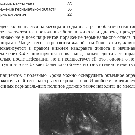
жение массы тела
85
ажение перианальной области
35
рит/артралгия
22
дко растягивается на месяцы и годы из-за разнообразия симпто
 лет жалуется на постоянные боли в животе и диарею, прежд
 Однако не у всех пациентов поражение терминального отдела 
апорами. Чаще всего встречаются жалобы на боли в низу живо
локализуется в правом нижнем квадранте живота и начинает
тем через 3-4 ч повторяется снова, когда химус достигает по
только после дефекации, но и предшествует ей, это говорит о 
Стул при этом бывает большого объема и относительно нечаст
пациентов с болезнью Крона можно обнаружить объемное обра
ожительный тест на скрытую кровь в кале И любое из внекишечн
енных перианаль-ных полипов должно также наводить на мысль