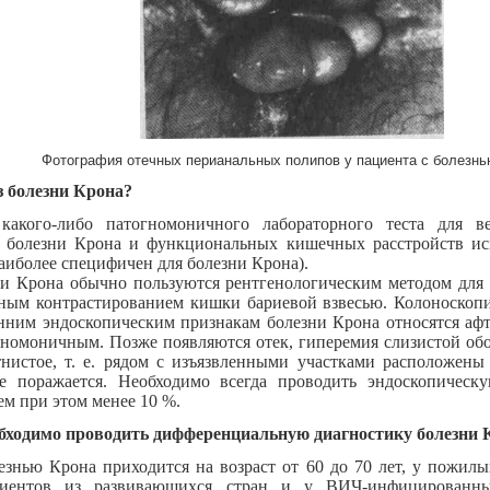
Фотография отечных перианальных полипов у пациента с болезнь
з болезни Крона?
какого-либо патогномоничного лабораторного теста для в
 болезни Крона и функциональных кишечных расстройств ис
аиболее специфичен для болезни Крона).
ни Крона обычно пользуются рентгенологическим методом для
ным контрастированием кишки бариевой взвесью. Колоноскопи
нним эндоскопическим признакам болезни Крона относятся афт
огномоничным. Позже появляются отек, гиперемия слизистой об
нистое, т. е. рядом с изъязвленными участками расположены
е поражается. Необходимо всегда проводить эндоскопическ
ем при этом менее 10 %.
обходимо проводить дифференциальную диагностику болезни 
лезнью Крона приходится на возраст от 60 до 70 лет, у пожил
циентов из развивающихся стран и у ВИЧ-инфицированны