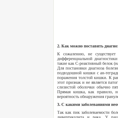
2. Как можно поставить диагно
К сожалению, не существует 
дифференциальной диагностики
такие как С-реактивный белок (н
Для постановки диагноза болез
подвздошной кишки с ан-теград
поражения толстой кишки. К ра
этот признак и не является пат
слизистой оболочки обычно пят
Прямая кишка, как правило, н
вероятность обнаружения гранул
3. С какими заболеваниями не
Так как пик заболеваемости бо
дивертикулита и рака. У па