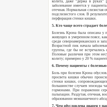
колита, даже "держа в руках" 
заболевание имеется у пациент
отечная. Нормальная слизистая о
подслизистого слоя. В результат
перфорация стенки кишки.
5. Кто чаще всего страдает бо
Болезнь Крона была описана у п
живущих в умеренном поясе, как 
среди североамериканских и запа
Возрастной пик начала заболева
группы, где бы не встречались 
Половые различия при этом нес
колиту; примерно у 20 % пациен
6. Почему пациенты с болезнь
Боль при болезни Крона обуслов
просвета кишки обычно происхо
стенки кишки, сопровождающих 
большинстве случаев эпизоды ч
гормонами. При поражении серо
пальпации. Раздутая, отечная, 
образовании межкишечного абсц
7. Чем обусловлена диарея у п