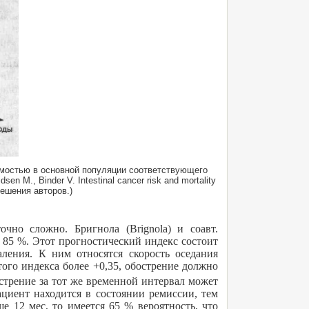
мостью в основной популяции соответствующего
 M., Binder V. Intestinal cancer risk and mortality
зрешения авторов.)
очно сложно. Бригнола (Brignola) и соавт.
 85 %. Этот прогностический индекс состоит
аления. К ним относятся скорость оседания
того индекса более +0,35, обострение должно
острение за тот же временной интервал может
ациент находится в состоянии ремиссии, тем
е 12 мес, то имеется 65 % вероятность, что