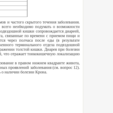
мов и частого скрытого течения заболевания.
е всего необходимо подумать о возможности
подвздошной кишки сопровождается диареей,
та, связанные по времени с приемом пищи и
ся через полчаса после еды (в результате
раженного терминального отдела подвздошной
поражении толстой кишки. Диарея при болезни
ый, что отражает тонкокишечную локализацию
зование в правом нижнем квадранте живота,
ых проявлений заболевания (см. вопрос 12).
 о наличии болезни Крона.