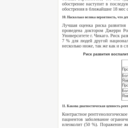
обострение наступит в последу
обострения в ближайшие 18 мес 
10. Насколько велика вероятность, что д
Лучшая оценка риска развития 
проведена доктором Джерри Рот
Университете г. Чикаго. Риск ра
7 % для людей другой национал
несколько ниже, так же как и в с
Риск развития воспали
Про
Бо
Яз
Про
Бо
Яз
11. Какова диагностическая ценность рен
Контрастное рентгенологическое
пациентов заболевание огранич
илеоколит (50 %). Поражение ж