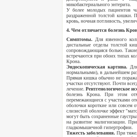
микобактериального энтерита.
У более молодых пациентов ч
раздраженной толстой кишки. П
кровь, ночная потливость, увели
4. Чем отличается болезнь Крон
Симптомы.
Для язвенного кол
дистальные отделы толстой киш
сопровождающаяся болью. Такие 
встречаются при обоих типах ко
Крона.
Эндоскопическая картина.
Дл
нормальными), в дальнейшем ра
Прямая кишка обычно не поражае
участки отсутствуют. Почти всег
лечение.
Рентгенологическое ис
болезнь Крона. При этом от
перемежающиеся с участками от
оболочки короткие или совсем о
слизистой оболочке эффект "мато
могут быть сохраненные гаустры
на развитие малигнизации. При
гладкомышечной гипертрофии.
Тяжесть заболевания.
При тяже