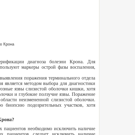
ю Крона
ерификации диагноза болезни Крона. Для
пользуют маркеры острой фазы воспаления,
 выявления поражения терминального отдела
я является методом выбора для диагностики
озные язвы слизистой оболочки кишки, хотя
олочки и глубокие ползучие язвы. Поражение
 области неизмененной слизистой оболочки.
ую биопсию подозрительных участков, хотя
Крона?
ых пациентов необходимо исключить наличие
х пациентов следует исключить наличие