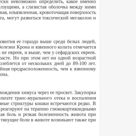
ески невозможно определить, какое именно
олзущими, а слизистая оболочка между ними
ная, изъязвленная, кровоточащая поверхность
та, могут развиться токсический мегаколон и
азвития ее гораздо выше среди белых людей,
болезни Крона и язвенного колита отмечается
 не евреев, и выше, чем у сефардских евреев.
расте. Но при этом нет ни одной возрастной
леблется от нескольких дней до 89-100 лет.
йная предрасположенность, чем к язвенному
она.
ождения химуса через ее просвет. Закупорка
ьтате транс-мурального отека и воспаления
зные стриктуры кишки встречаются редко. В
о реагируют на терапию глюкокортикоидными
я боль и резкая болезненность живота при
, тянущие боли в животе возникают также при