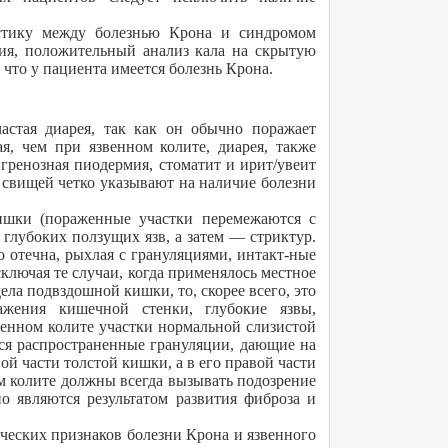
стику между болезнью Крона и синдромом
мия, положительный анализ кала на скрытую
 что у пациента имеется болезнь Крона.
частая диарея, так как он обычно поражает
, чем при язвенном колите, диарея, также
гренозная пиодермия, стоматит и ирит/увеит
 свищей четко указывают на наличие болезни
кишки (пораженные участки перемежаются с
лубоких ползущих язв, а затем — стриктур.
 отечна, рыхлая с грануляциями, интакт-ные
ключая те случаи, когда применялось местное
ла подвздошной кишки, то, скорее всего, это
жения кишечной стенки, глубокие язвы,
енном колите участки нормальной слизистой
тся распространенные грануляции, дающие на
ой части толстой кишки, а в его правой части
м колите должны всегда вызывать подозрение
о являются результатом развития фиброза и
ческих признаков болезни Крона и язвенного