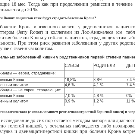
ющие 18 мес. Тогда как при продолжении ремиссии в течение 
снижается до 20 %.
ети Ваших пациентов тоже будут страдать болезнью Крона?
болезни Крона и язвенного колита у родственников пациент
тером (Jerry Rotter) и коллегами из Лос-Анджелеса (см. т
звития болезни Крона у сиб-сов пациентов, страдающих этим заб
ьности. При этом риск развития заболевания у других родстве
лучае с язвенным колитом.
тельных заболеваний кишки у родственников первой степени пацие
СИБСЫ
РОДИТЕЛИ
ДЕТ
банды — евреи, страдающие:
лезнью Крона
16,8%
3,8%
7,4 
венным колитом
4,6 %
4,1 %
7,4 
банды — не евреи, страдающие:
лезнью Крона
7,0 %
4,8 %
0%
венным колитом
0,9 %
1,2 %
11 %
тгенологического (с использованием рент-геноконтрастной бариевой взвеси) и эн
 исследование до сих пор остается методом выбора для диагнос
ено толстой кишкой, у остальных наблюдается либо изолиров
елудка и двенадцатиперстной кишки при болезни Крона встреча