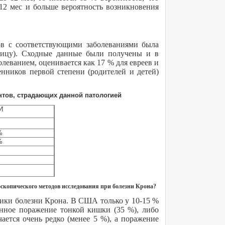
12 мес и больше вероятность возникновения
ов с соответствующими заболеваниями была
аблицу). Сходные данные были получены и в
олеванием, оценивается как 17 % для евреев и
нников первой степени (родителей и детей)
нтов, страдающих данной патологией
И
%
%
доскопического методов исследования при болезни Крона?
тики болезни Крона. В США только у 10-15 %
анное поражение тонкой кишки (35 %), либо
ется очень редко (менее 5 %), а поражение