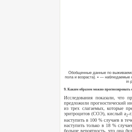
Обобщенные данные по выживаемос
пола и возраста). • — наблюдаемые сл
in 
9. Каким образом можно прогнозировать 
Исследования показали, что пр
предложили прогностический инд
из трех слагаемых, которые пр
эритроцитов (СОЭ), кислый а
-
2
наступить в 100 % случаев в теч
наступить только в 18 % случае
больше вероятность, что она бу