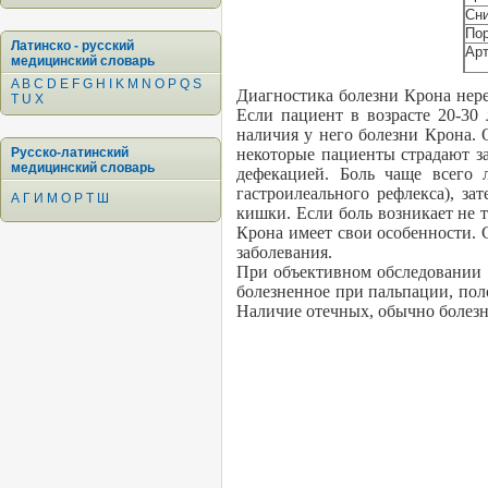
Сни
Пор
Латинско - русский
Арт
медицинский словарь
A
B
C
D
E
F
G
H
I
K
M
N
O
P
Q
S
Диагностика болезни Крона нере
T
U
X
Если пациент в возрасте 20-30
наличия у него болезни Крона.
Русско-латинский
некоторые пациенты страдают з
медицинский словарь
дефекацией. Боль чаще всего 
гастроилеального рефлекса), за
А
Г
И
М
О
Р
Т
Ш
кишки. Если боль возникает не 
Крона имеет свои особенности. 
заболевания.
При объективном обследовании 
болезненное при пальпации, пол
Наличие отечных, обычно болезн