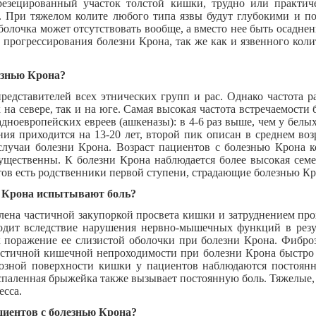
резецированный участок толстой кишки, трудно или практич
а. При тяжелом колите любого типа язвы будут глубокими и п
болочка может отсутствовать вообще, а вместо нее быть осаднен
е прогрессирования болезни Крона, так же как и язвенного коли
лезнью Крона?
редставителей всех этнических групп и рас. Однако частота р
на севере, так и на юге. Самая высокая частота встречаемости 
дноевропейских евреев (ашкеназы): в 4-6 раз выше, чем у белых
ния приходится на 13-20 лет, второй пик описан в среднем воз
случаи болезни Крона. Возраст пациентов с болезнью Крона ко
ущественны. К болезни Крона наблюдается более высокая семе
тов есть родственники первой ступени, страдающие болезнью Кр
ю Крона испытывают боль?
лена частичной закупоркой просвета кишки и затруднением прох
дит вследствие нарушения нервно-мышечных функций в резул
поражение ее слизистой оболочки при болезни Крона. Фибро
астичной кишечной непроходимости при болезни Крона быстр
зной поверхности кишки у пациентов наблюдаются постоянна
воспаленная брыжейка также вызывает постоянную боль. Тяжелые
есса.
ациентов с болезнью Крона?