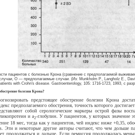
ти пациентов с болезнью Крона (сравнение с предполагаемой выживае
учаи, О — предполагаемые случаи. (Из: Munkholm P., Langholz Е., Davidsen
patients with Crohn's disease. Gastroenterology, 105: 1716-1723, 1993, с ра
обострение болезни Крона?
огнозировать предстоящее обострение болезни Крона достат
екс предполагаемого обострения, точность которого достигает
едставляют собой серологические маркеры острой фазы восп
гликопротеин и а
-глобулин. У пациентов, у которых значение э
2
ение 18 мес, тогда как у пациентов, чей индекс ниже +0,35, об
в. Эти и некоторые другие авторы считают, что чем дольше п
дет продолжаться и дальше. Если ремиссия продолжалась меньш