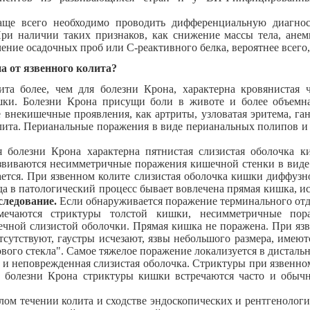
аще всего необходимо проводить дифференциальную диагно
ри наличии таких признаков, как снижение массы тела, ане
чение осадочных проб или С-реактивного белка, вероятнее всего,
а от язвенного колита?
ита более, чем для болезни Крона, характерна кровянистая 
ки. Болезни Крона присущи боли в животе и более объемная
внекишечные проявления, как артриты, узловатая эритема, ган
лита. Перианальные поражения в виде перианальных полипов и
я болезни Крона характерна пятнистая слизистая оболочка 
звиваются несимметричные поражения кишечной стенки в виде г
тся. При язвенном колите слизистая оболочка кишки диффузно
да в патологический процесс бывает вовлечена прямая кишка, ис
следование.
Если обнаруживается поражение терминального отде
мечаются стриктуры толстой кишки, несимметричные пора
ечной слизистой оболочки. Прямая кишка не поражена. При язв
тсутствуют, гаустры исчезают, язвы небольшого размера, имею
вого стекла". Самое тяжелое поражение локализуется в дистальн
 и неповрежденная слизистая оболочка. Стриктуры при язвенно
 болезни Крона стриктуры кишки встречаются часто и обычн
лом течении колита и сходстве эндоскопических и рентгенологи