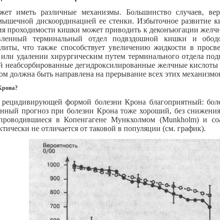
ет иметь различные механизмы. Большинство случаев, вер
мышечной дискоординацией ее стенки. Избыточное развитие 
ия проходимости кишки может приводить к деконъюгации желчн
звленный терминальный отдел подвздошной кишки и обод
олиты, что также способствует увеличению жидкости в просв
или удалении хирургическим путем терминального отдела по
рой неабсорбированные дегидроксилированные желчные кислоты 
том должна быть направлена на прерывание всех этих механизмо
 Крона?
й рецидивирующей формой болезни Крона благоприятный: бол
енный прогноз при болезни Крона тоже хороший, без снижени
проводившиеся в Копенгагене Мункхолмом (Munkholm) и соав
тически не отличается от таковой в популяции (см. график).