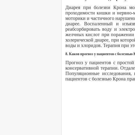
Диарея при болезни Крона мож
проходимости кишки и нервно-
моторики и частичного нарушен
диарее. Воспаленный и изъя
реабсорбировать воду и электр
желчных кислот при поражении 
холерической диарее, при кото
воды и хлоридов. Терапия при э
8. Каков прогноз у пациентов с болезнью
Прогноз у пациентов с просто
консервативной терапии. Отдал
Популяционные исследования, 
пациентов с болезнью Крона прак