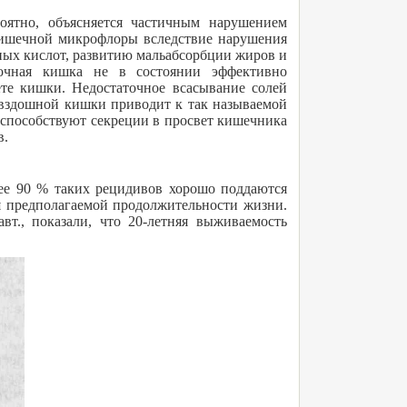
оятно, объясняется частичным нарушением
кишечной микрофлоры вследствие нарушения
ых кислот, развитию мальабсорбции жиров и
очная кишка не в состоянии эффективно
ете кишки. Недостаточное всасывание солей
двздошной кишки приводит к так называемой
способствуют секреции в просвет кишечника
в.
ее 90 % таких рецидивов хорошо поддаются
я предполагаемой продолжительности жизни.
т., показали, что 20-летняя выживаемость