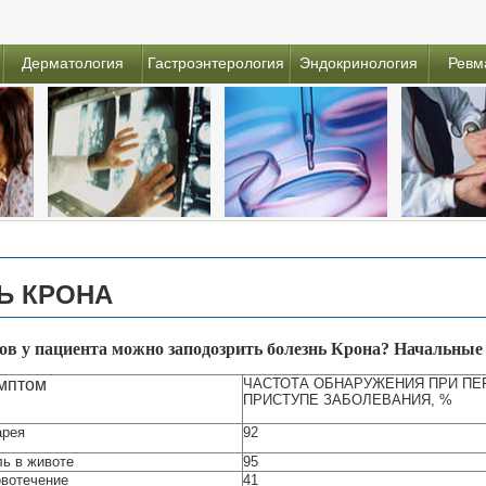
Дерматология
Гастроэнтерология
Эндокринология
Ревм
НЬ КРОНА
мов у пациента можно заподозрить болезнь Крона? Начальны
мптом
ЧАСТОТА ОБНАРУЖЕНИЯ ПРИ ПЕ
ПРИСТУПЕ ЗАБОЛЕВАНИЯ, %
арея
92
ь в животе
95
вотечение
41