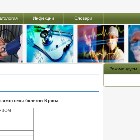
атология
Инфекции
Словари
Рекомендуем
е симптомы болезни Крона
РВОМ