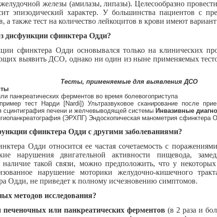
желудочной железы (амилазы, липазы). Целесообразно провест
ит эпизодический характер. У большинства пациентов с пр
, а также тест на количество лейкоцитов в крови имеют вариан
оз дисфункции сфинктера Одди?
ции сфинктера Одди основывался только на клинических про
ющих выявить ДСО, однако ни один из ныне применяемых тестов
Тесты, применяемые для выявления ДСО
сты
или панкреатических ферментов во время болевогоприступа
пример тест Нарди [Nardi]) Ультразвуковое сканирование после при
я сцинтиграфия печени и желчевыводящей системы
Инвазивные диагно
нгиопанкреатография (ЭРХПГ) Эндоскопическая манометрия сфинктера 
сфункции сфинктера Одди с другими заболеваниями?
нктера Одди относится ее частая сочетаемость с поражениям
ские нарушения двигательной активности пищевода, зам
 наличие такой связи, можно предположить, что у некоторы
лизованное нарушение моторики желудочно-кишечного тракт
а Одди, не приведет к полному исчезновению симптомов.
ных методов исследования?
я
печеночных или панкреатических ферментов
(в 2 раза и бо