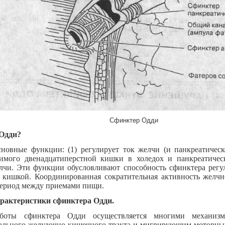
Сфинктер Одди
 Одди?
овные функции: (1) регулирует ток желчи (и панкреатическ
имого двенадцатиперстной кишки в холедох и панкреатическ
чи. Эти функции обусловливают способность сфинктера регу
 кишкой. Координированная сократительная активность желч
период между приемами пищи.
арактеристики сфинктера Одди.
аботы сфинктера Одди осуществляется многими механизма
тального желудочно-кишечного тракта и мигрирующим моторны