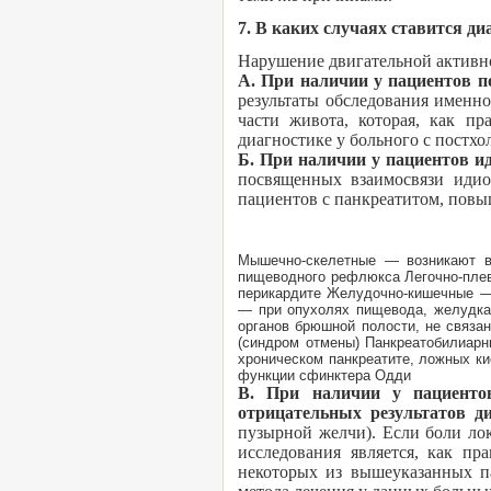
7. В каких случаях ставится д
Нарушение двигательной активно
А. При наличии у пациентов п
результаты обследования именн
части живота, которая, как п
диагностике у больного с постх
Б. При наличии у пациентов и
посвященных взаимосвязи идио
пациентов с панкреатитом, повы
Мышечно-скелетные — возникают в
пищеводного рефлюкса Легочно-пле
перикардите Желудочно-кишечные — 
— при опухолях пищевода, желудка,
органов брюшной полости, не связан
(синдром отмены) Панкреатобилиарн
хроническом панкреатите, ложных к
функции сфинктера Одди
В. При наличии у пациентов
отрицательных результатов д
пузырной желчи). Если боли ло
исследования является, как пр
некоторых из вышеуказанных п