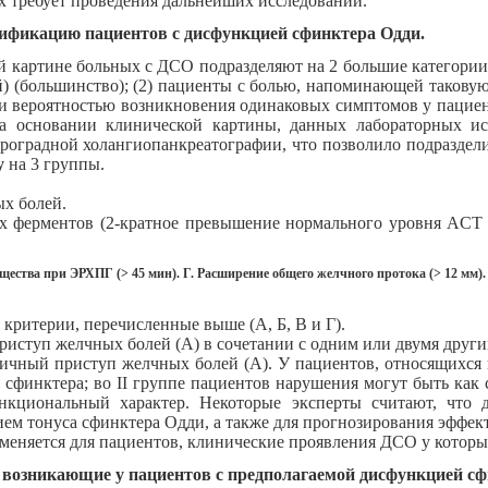
х требует проведения дальнейших исследований.
ификацию пациентов с дисфункцией сфинктера Одди.
й картине больных с ДСО подразделяют на 2 большие категории
) (большинство); (2) пациенты с болью, напоминающей такову
й и вероятностью возникновения одинаковых симптомов у пацие
а основании клинической картины, данных лабораторных ис
троградной холангиопанкреатографии, что позволило подраздел
у
на 3 группы.
х болей.
х ферментов (2-кратное превышение нормального уровня ACT
ещества при ЭРХПГ (> 45 мин). Г. Расширение общего желчного протока (> 12 мм).
критерии, перечисленные выше (А, Б, В и Г).
иступ желчных болей (А) в сочетании с одним или двумя другим
пичный приступ желчных болей (А). У пациентов, относящихся 
з сфинктера; во II группе пациентов нарушения могут быть как
циональный характер. Некоторые эксперты считают, что д
ем тонуса сфинктера Одди, а также для прогнозирования эффе
еняется для пациентов, клинические проявления ДСО у которы
 возникающие у пациентов с предполагаемой дисфункцией сф