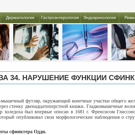
Дерматология
Гастроэнтерология
Эндокринология
Ревм
ВА 34. НАРУШЕНИЕ ФУНКЦИИ СФИН
мышечный футляр, окружающий конечные участки общего желч
через стенку двенадцатиперстной кишки. Гладкомышечные волок
р холедоха был впервые описан в 1681 г. Френсисом Глиссоном
оторый опубликовал свои морфологические наблюдения о струк
енты сфинктера Одди.