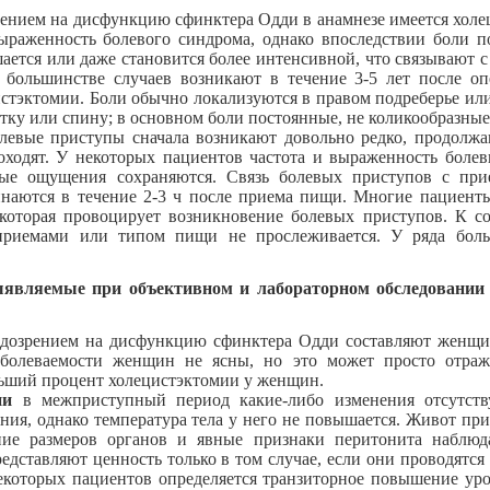
рением на дисфункцию сфинктера Одди в анамнезе имеется холе
ыраженность болевого синдрома, однако впоследствии боли п
ается или даже становится более интенсивной, что связывают с
большинстве случаев возникают в течение 3-5 лет после оп
цистэктомии. Боли обычно локализуются в правом подреберье ил
патку или спину; в основном боли постоянные, не коликообразные
левые приступы сначала возникают довольно редко, продолжа
ходят. У некоторых пациентов частота и выраженность болев
ые ощущения сохраняются. Связь болевых приступов с пр
наются в течение 2-3 ч после приема пищи. Многие пациент
 которая провоцирует возникновение болевых приступов. К со
риемами или типом пищи не прослеживается. У ряда боль
ыявляемые при объективном и лабораторном обследовании 
дозрением на дисфункцию сфинктера Одди составляют женщин
олеваемости женщин не ясны, но это может просто отража
ьший процент холецистэктомии у женщин.
нии
в межприступный период какие-либо изменения отсутств
ния, однако температура тела у него не повышается. Живот при
ение размеров органов и явные признаки перитонита наблюд
едставляют ценность только в том случае, если они проводятся 
екоторых пациентов определяется транзиторное повышение у