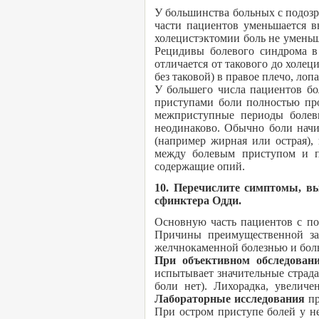
У большинства больных с подоз
части пациентов уменьшается в
холецистэктомии боль не уменьш
Рецидивы болевого синдрома в 
отличается от такового до холе
без таковой) в правое плечо, ло
У большего числа пациентов бо
приступами боли полностью про
межприступные периоды болев
неодинаково. Обычно боли начи
(например жирная или острая),
между болевым приступом и п
содержащие опий.
10. Перечислите симптомы, в
сфинктера Одди.
Основную часть пациентов с по
Причины преимущественной заб
желчнокаменной болезнью и бол
При объективном обследова
испытывает значительные страда
боли нет). Лихорадка, увелич
Лабораторные исследования
пр
При остром приступе болей у н