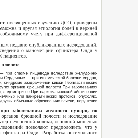
бот, посвященных изучению ДСО, приведены
зможна и другая этиология болей в верхней
 необходимому учету при дифференциальной
ным недавно опубликованных исследований,
сведения о маномет-рии сфинктера Одди у
% пациентов.
 в животе
— при спазме пищевода вследствие желудочно-
ии Сердечные — при ишемической болезни сердца,
и, синдроме раздраженной кишки Неопластические
ругих органов брюшной полости При заболеваниях
s), эндометриозе При наркоманической абстиненции
елчных или панкреатических протоков, опухолях,
 других объемных образованиях печени, нарушении
при заболеваниях желчного пузыря, но
е органов брюшной полости и исследование
актер печеночной колики, основной мишенью
следований позволяют предположить, что у
 сфинктера Одди. Разработка оптимального