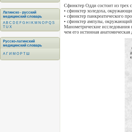
Сфинктер Одди состоит из трех с
• сфинктер холедоха, окружающи
Латинско - русский
• сфинктер панкреатического пр
медицинский словарь
• сфинктер ампулы, окружающий
A
B
C
D
E
F
G
H
I
K
M
N
O
P
Q
S
Манометрические исследования п
T
U
X
чем его истинная анатомическая 
Русско-латинский
медицинский словарь
А
Г
И
М
О
Р
Т
Ш