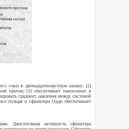
ого сока) в двенадцатиперстную кишку; (2)
ий проток; (3) обеспечивает накопление в
лировать градиент давления между системой
ного пузыря и сфинктера Одди обеспечивает
ми. Двигательная активность сфинктера
м комплексом во время голодания. Сфинктер