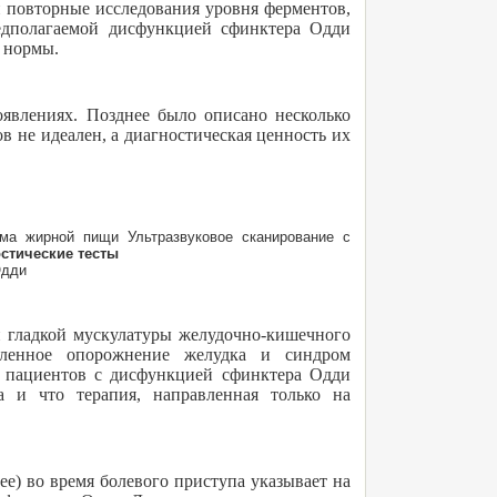
и повторные исследования уровня ферментов,
едполагаемой дисфункцией сфинктера Одди
т нормы.
явлениях. Позднее было описано несколько
 не идеален, а диагностическая ценность их
ема жирной пищи Ультразвуковое сканирование с
стические тесты
Одди
и гладкой мускулатуры желудочно-кишечного
едленное опорожнение желудка и синдром
х пациентов с дисфункцией сфинктера Одди
а и что терапия, направленная только на
лее) во время болевого приступа указывает на