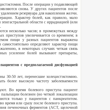
цистэктомия. После операции у подавляющей
оявляются снова. У других пациентов после
 удалением резервуара для накопления желчи.
ерации. Характер болей, как правило, мало
и эпигастральной области с иррадиацией (или
.
ются несколько часов; в промежутках между
ых приступов увеличивается со временем; в
иемом пищи у разных пациентов выражена
ы самостоятельно определяют характер пищи
жалению, в некоторых случаях четкая связь
ных усиление болей вызывают препараты,
пациентов с предполагаемой дисфункцией
ы 30-50 лет, перенесшие холецистэктомию.
ть более высокую частоту заболеваемости
уют. Во время болевого приступа пациент
 пальпации болезнен (но четкой локализации
аются только у пациентов с панкреатитом.
во время или сразу после болевого приступа.
ровня печеночных ферментов (ACT, щелочной