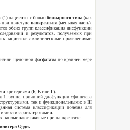
: (1) пациенты с болью
билиарного типа
(как
ю при приступе
панкреатита
(меньшая часть).
нтов обеих групп классификация дисфункции
следований и результатов, получаемых при
ить пациентов с клиническими проявлениями
 и/или щелочной фосфатазы по крайней мере
и критериями (Б, В или Г).
к I группе, причиной дисфункции сфинктера
 структурными, так и функциональными; в III
анная система классификации полезна для
ктивности сфинктеротомии.
х напоминают таковые при панкреатите.
инктера Одди.