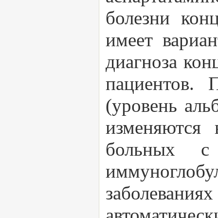
болезни кон
имеет вариа
диагноза кон
пациентов. 
(уровень аль
изменяются 
больных с
иммуноглобул
заболевания
автоматичес