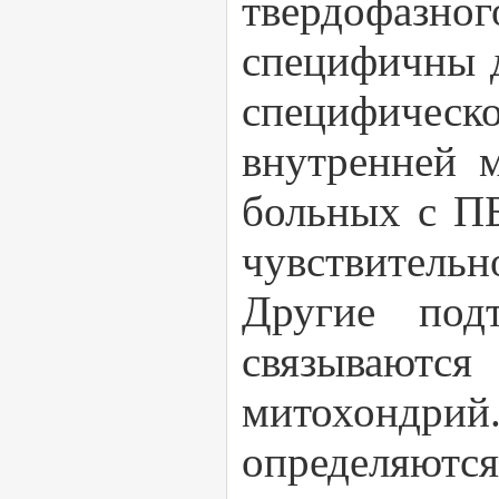
твердофазног
специфичны д
специфическ
внутренней 
больных с П
чувствительн
Другие по
связывают
митохондр
определяютс