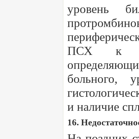
уровень б
протромбин
периферичес
ПСХ к ос
определяющ
больного, 
гистологичес
и наличие сп
16. Недостаточн
На поздних 