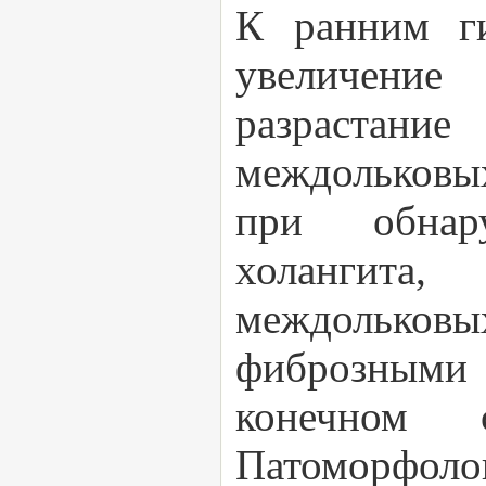
К ранним ги
увеличение
разрастани
междольковы
при обнар
холангита
междольковы
фиброзными
конечном 
Патоморфоло