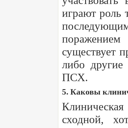
участвовать
играют роль 
последующ
поражением
существует пр
либо другие
ПСХ.
5. Каковы клин
Клиническа
сходной, хо