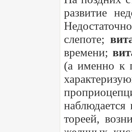
развитие не
Недостаточн
слепоте;
вит
времени;
ви
(а именно к 
характери
проприоцепци
наблюдается 
тореей, возн
желчных кис