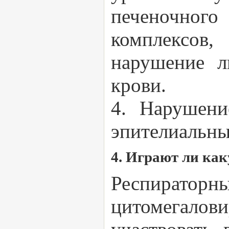
печеночно
комплексов
нарушение л
крови.
4. Нарушени
эпителиальны
4. Играют ли ка
Респираторн
цитомегалов