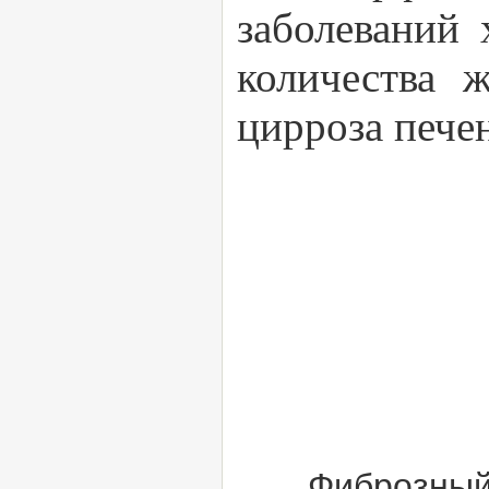
заболеваний 
количества 
цирроза пече
Фиброзный