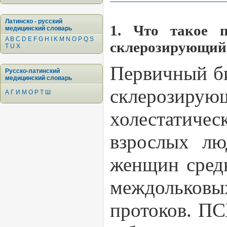
Латинско - русский
1. Что такое 
медицинский словарь
A
B
C
D
E
F
G
H
I
K
M
N
O
P
Q
S
склерозирующий 
T
U
X
Первичный б
Русско-латинский
медицинский словарь
склерозирую
А
Г
И
М
О
Р
Т
Ш
холестатичес
взрослых лю
женщин средн
междольковы
протоков. ПС