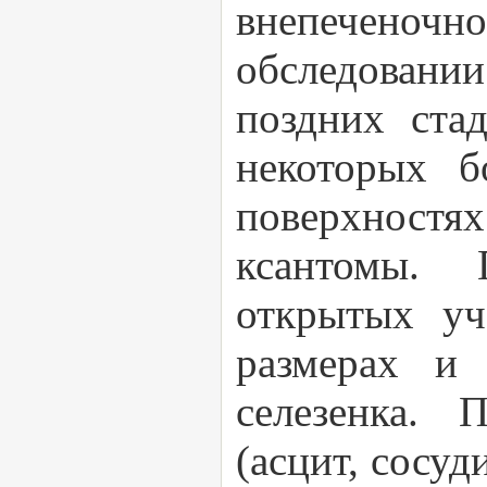
внепеченочн
обследовании
поздних ста
некоторых б
поверхност
ксантомы. 
открытых уч
размерах и 
селезенка. 
(асцит, сосуд