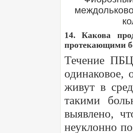
междольково
ко
14. Какова пр
протекающими б
Течение ПБЦ
одинаковое, 
живут в сре
такими боль
выявлено, ч
неуклонно по