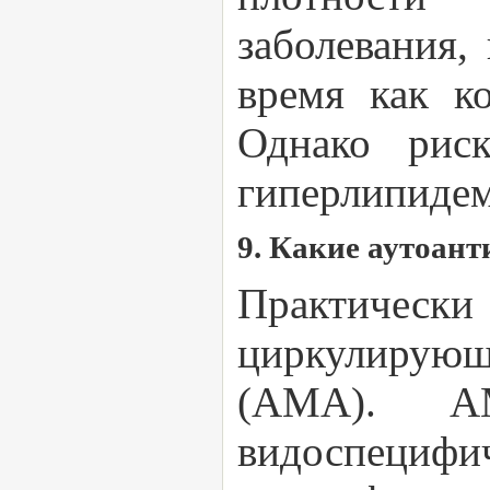
заболевания,
время как к
Однако риск
гиперлипидем
9. Какие аутоан
Практическ
циркулирующ
(АМА). А
видоспеци