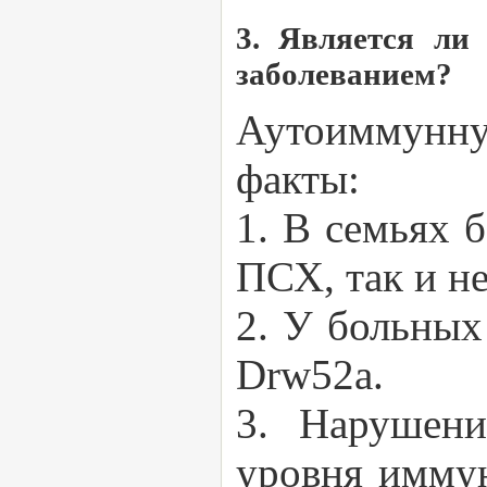
3. Является ли
заболеванием?
Аутоиммунн
факты:
1. В семьях 
ПСХ, так и н
2. У больны
Drw52a.
3. Нарушени
уровня иммун