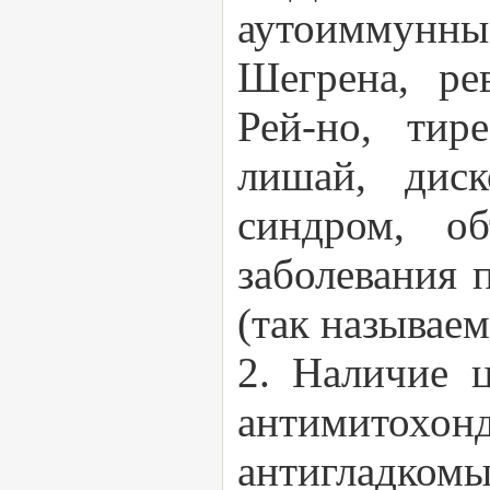
аутоиммунн
Шегрена, ре
Рей-но, тир
лишай, диск
синдром, о
заболевания 
(так называе
2. Наличие 
антимитохон
антигладк