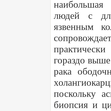
наибольшая 
людей с дл
язвенным к
сопровожда
практически
гораздо выше
рака ободоч
холангиокар
поскольку ас
биопсия и ци