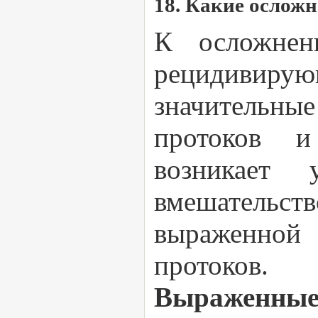
18. Какие ослож
К осложнен
рецидивирую
значительн
протоков и
возникает 
вмешательс
выраженно
протоков.
Выражен