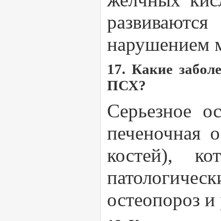
развиваютс
нарушением м
17. Какие забол
ПСХ?
Серьезное 
печеночная о
костей), к
патологическ
остеопороз и