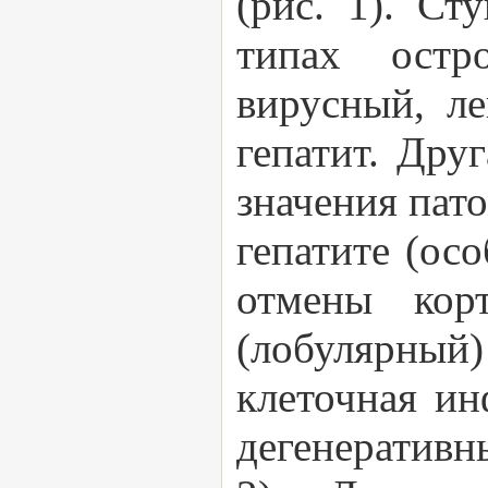
(рис. 1). Ст
типах остр
вирусный, ле
гепатит. Дру
значения пат
гепатите (ос
отмены кор
(лобулярный
клеточная ин
дегенеративн