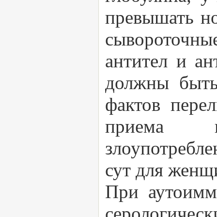
превышать но
сывороточны
антител и ан
должны быть
фактов перел
приема ге
злоупотреблен
сут для женщ
При аутоимм
серологическ