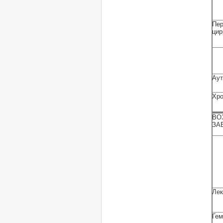
Пе
цир
Аут
Хро
ВО
ЗА
Лек
Гем