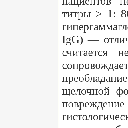
пациентов т
титры > 1: 8
гипергаммаг
IgG) — отлич
считается н
сопровожда
преобладани
щелочной фо
повреждени
гистологиче