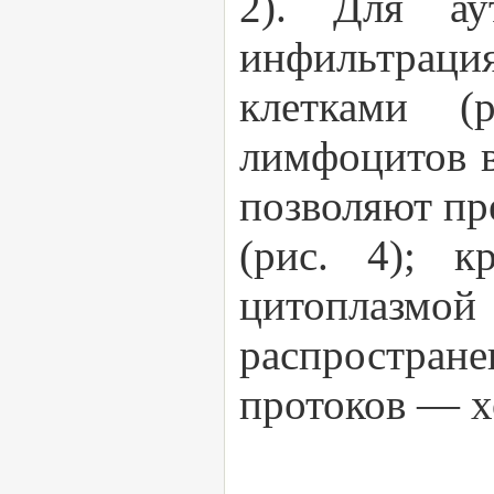
2). Для ау
инфильтрац
клетками (
лимфоцитов в
позволяют пр
(рис. 4); к
цитоплазмо
распростран
протоков — х