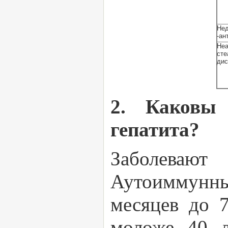
Нед
-ан
Не
сте
дис
2. Каковы 
гепатита?
Заболеваю
Аутоиммунный
месяцев до 7
моложе 40 л