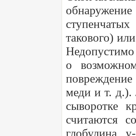
обнаружени
ступенчатых 
такового) ил
Недопустимо 
о возможном
повреждение
меди и т. д.
сыворотке к
считаются с
глобулина, 