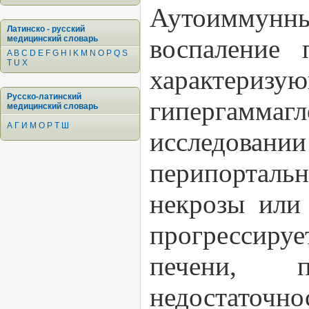
Аутоиммун
Латинско - русский
медицинский словарь
воспаление 
A
B
C
D
E
F
G
H
I
K
M
N
O
P
Q
S
T
U
X
характеризую
Русско-латинский
гипергамма
медицинский словарь
А
Г
И
М
О
Р
Т
Ш
исследовании
перипортал
некрозы или 
прогрессиру
печени, п
недостаточн