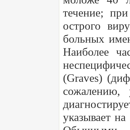
течение; пр
острого вир
больных име
Наиболее ча
неспецифич
(Graves) (ди
сожалению,
диагностиру
указывает на