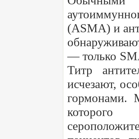
Обычными 
аутоиммунно
(ASMA) и ант
обнаруживают
— только SMA
Титр антите
исчезают, ос
гормонами. 
которого 
сероположит