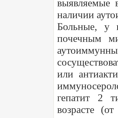
выявляемые в
наличии ауто
Больные, у 
почечным ми
аутоиммунны
сосуществов
или антиакт
иммуносеро
гепатит 2 т
возрасте (о