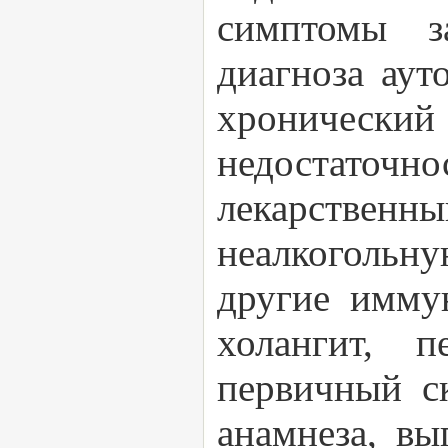
симптомы за
диагноза аут
хронически
недостаточн
лекарствен
неалкоголь
другие имму
холангит, 
первичный с
анамнеза, вы