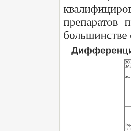
квалифицир
препаратов 
большинстве 
Дифференциа
ВО
ЗА
Бол
Пе
скл