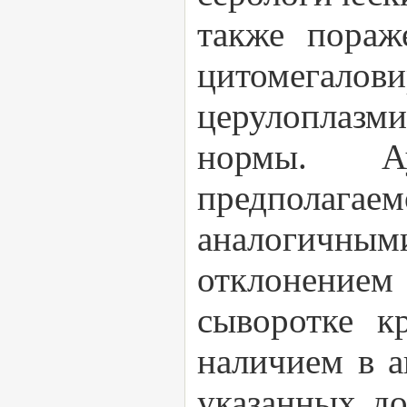
также пораж
цитомегалови
церулоплазми
нормы. А
предполага
аналогичн
отклонение
сыворотке к
наличием в а
указанных до