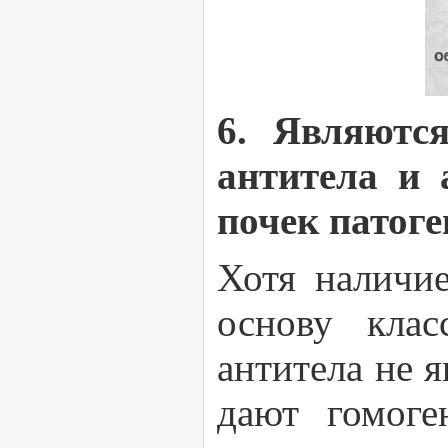
6. Являютс
антитела и 
почек патог
Хотя наличи
основу клас
антитела не 
дают гомоге