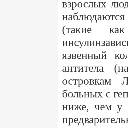
взрослых люд
наблюдаютс
(такие как
инсулинзави
язвенный ко
антитела (н
островкам Л
больных с геп
ниже, чем у 
предваритель