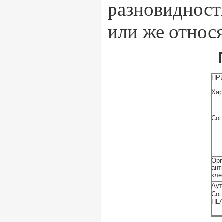
разновидност
или же относя
ПР
Хар
Соп
Ор
ант
кле
Аут
Соп
HL