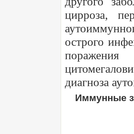
другого заб
цирроза, пе
аутоиммунно
острого инфе
поражения
цитомегалови
диагноза аут
Иммунные з