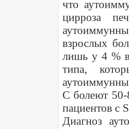
что аутоимм
цирроза пе
аутоиммунный
взрослых бо
лишь у 4 % в
типа, кот
аутоиммунным
С болеют 50-
пациентов с 
Диагноз аут