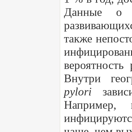
Данные о 
развивающихс
также непост
инфицирован
вероятность 
Внутри геог
pylori
зави
Например,
инфицируют
чаще, чем вы