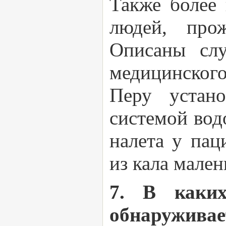
Также более 
людей, про
Описаны слу
медицинског
Перу устан
системой во
налета у пац
из кала мален
7. В каких
обнаружива