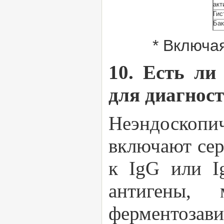
акт
Гис
Бак
* Включа
10. Есть ли
для диагнос
Неэндоскоп
включают сер
к IgG или I
антигены,
ферментоза