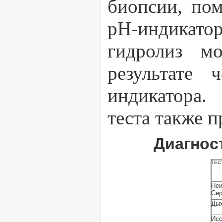
биопсии, пом
рН-индикатор
гидролиз м
результате
индикатора.
теста также 
Диагнос
ТЕС
Не
Сер
Ды
Исс