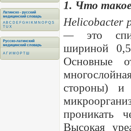
1. Что такое 
Латинско - русский
медицинский словарь
Helicobacter 
A
B
C
D
E
F
G
H
I
K
M
N
O
P
Q
S
T
U
X
—
это спи
Русско-латинский
шириной 0,
медицинский словарь
А
Г
И
М
О
Р
Т
Ш
Основные о
многослойна
стороны) и 
микроорган
проникать ч
Высокая уре