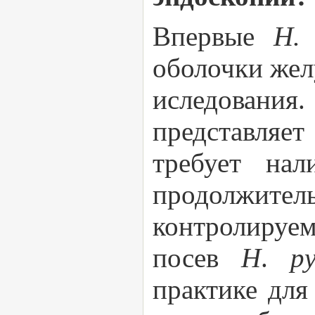
Впервые
Н.
оболочки жел
иследовани
представляе
требует на
продолжите
контролируе
посев
H
.
p
практике для