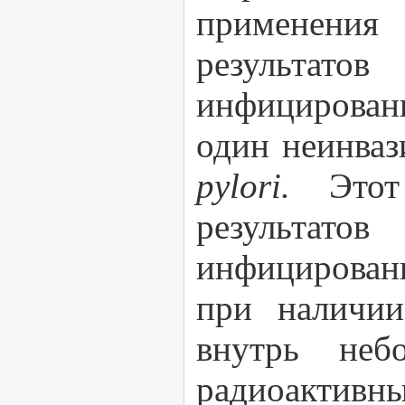
применения 
результато
инфицирован
один неинва
pylori.
Это
результато
инфицировани
при наличии
внутрь неб
радиоактивн