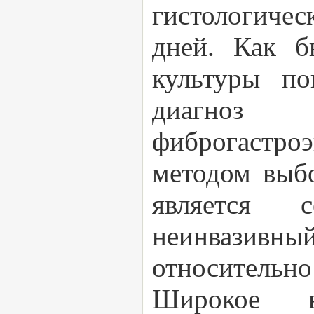
гистологичес
дней. Как б
культуры по
диагноз
фиброгастро
методом выб
является 
неинвазивн
относительно
Широкое в