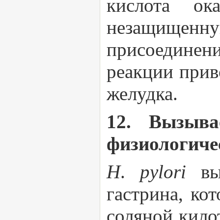
кислота ок
незащищенн
присоединен
реакции прив
желудка.
12. Вызыв
физиологиче
H
.
pylori
в
гастрина, ко
соляной кило