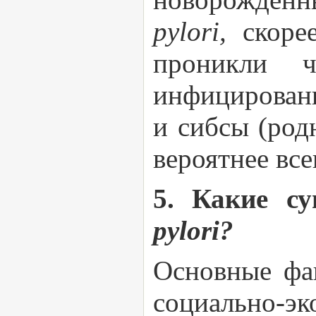
pylori,
скоре
проникли ч
инфицировани
и сибсы (род
вероятнее вс
5. Какие с
pylori?
Основные фа
социально-э