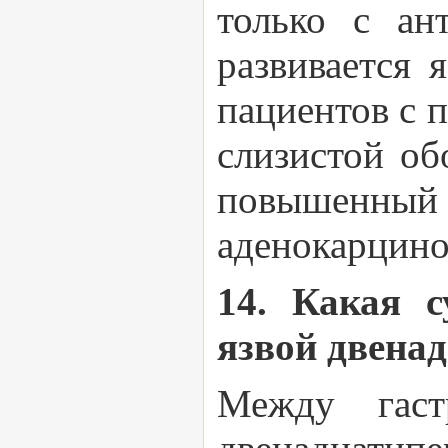
только с ан
развивается 
пациентов с 
слизистой об
повышенный
аденокарцин
14. Какая 
язвой двена
Между гас