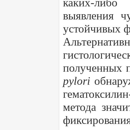
каких-либо
выявления ч
устойчивых ф
Альтернатив
гистологичес
полученных п
pylori
обнару
гематоксили
метода значи
фиксирования