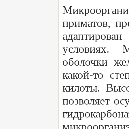
Микроорган
приматов, п
адаптирован
условиях. 
оболочки же
какой-то сте
килоты. Выс
позволяет ос
гидрокарб
микроорганиз