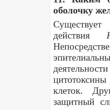
оболочку же
Существует
действия
Непосредст
эпителиальны
деятельнос
цитотоксины
клеток. Др
защитный сли