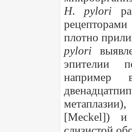
H
.
pylori
р
рецепторами 
плотно прили
pylori
выявл
эпителии п
например 
двенадцатпи
метаплазии)
[Meckel]) 
слизистой об