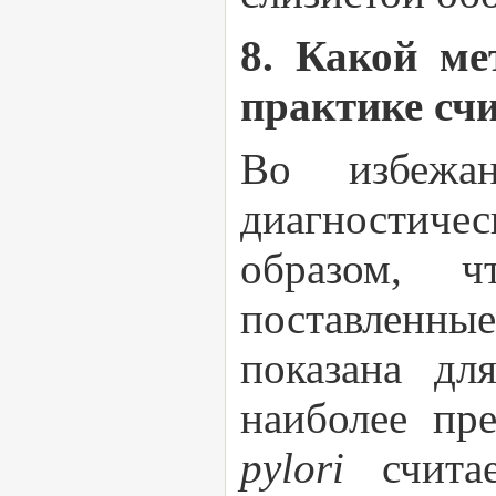
8. Какой м
практике сч
Во избежа
диагностиче
образом, 
поставленные
показана дл
наиболее пр
pylori
счит