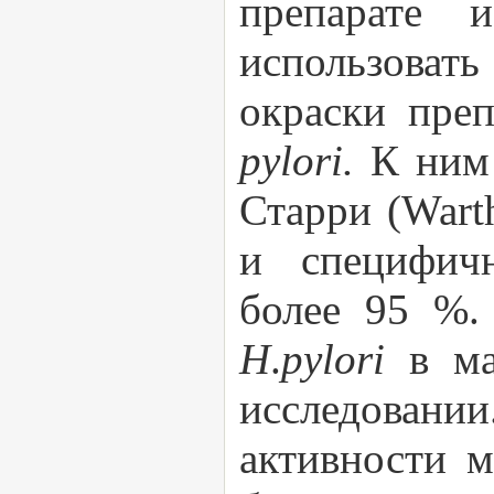
препарате 
использоват
окраски пре
pylori.
К ним 
Старри (Warth
и специфичн
более 95 %.
H
.
pylori
в м
исследован
активности м