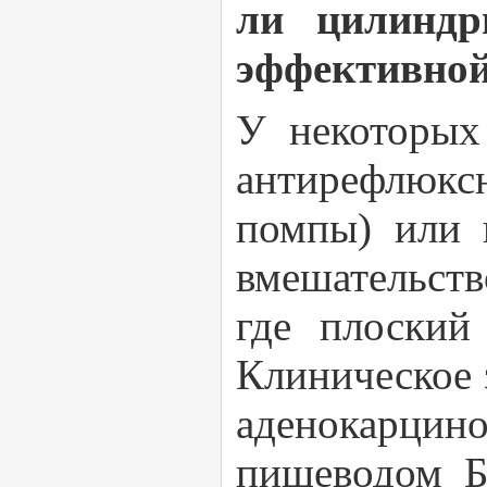
ли цилиндр
эффективной
У некоторых
антирефлюкс
помпы) или 
вмешательств
где плоский
Клиническое з
аденокарци
пищеводом Б