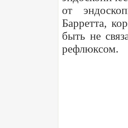
от эндоско
Барретта, ко
быть не свя
рефлюксом.