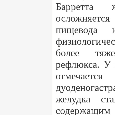
Барретта 
осложняетс
пищевода 
физиологичес
более тяже
рефлюкса. У 
отмечаетс
дуоденогастр
желудка ст
содержащим 