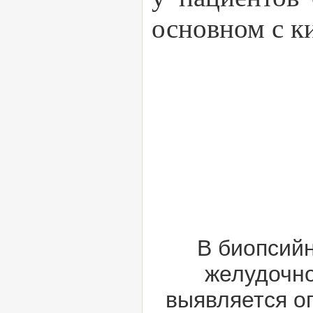
основном с к
В биопсий
желудочно
выявляется о