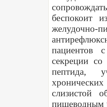
сопровожда
беспокоит и
желудочно-
антирефлюкс
пациентов 
секреции со
пептида, 
хронических 
слизистой о
пищеводным 