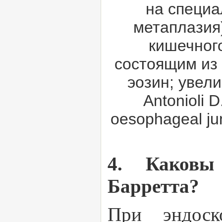
на специ
метаплазия)
кишечног
состоящим из 
эозин; увелич
Antonioli D
oesophageal ju
4. Каковы
Барретта?
При эндоск