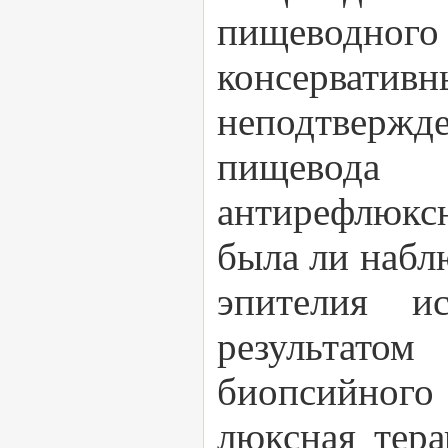
пищеводного
консервати
неподтверж
пищевода 
антирефлюксн
была ли набл
эпителия и
результато
биопсийного 
люксная тера