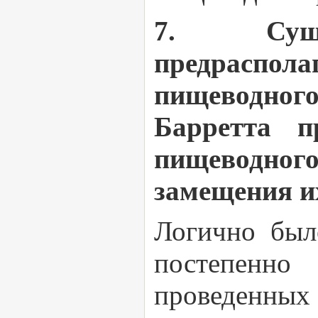
7. Суще
предраспол
пищеводного
Барретта п
пищеводног
замещения и
Логично был
постепенно
проведенных 