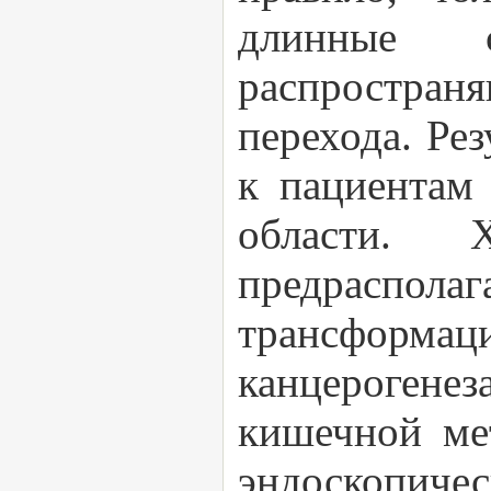
длинные с
распростран
перехода. Ре
к пациентам 
области. 
предраспо
трансформа
канцероген
кишечной ме
эндоскопичес