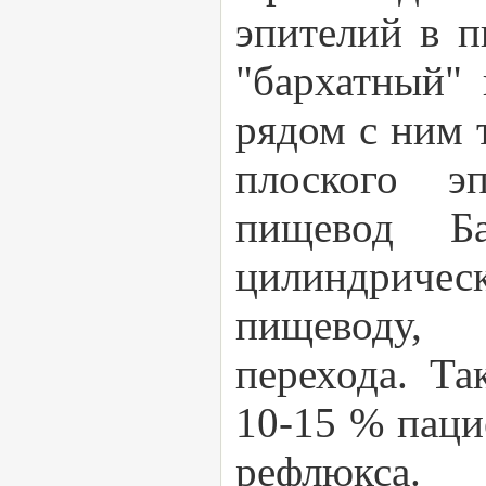
эпителий в п
"бархатный" 
рядом с ним 
плоского эп
пищевод Ба
цилиндрическ
пищеводу, 
перехода. Та
10-15 % паци
рефлюкса. 