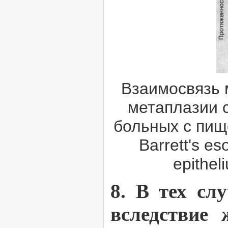
Взаимосвязь 
метаплазии 
больных с пище
Barrett's e
epithel
8. В тех сл
вследствие 