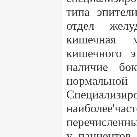
типа эпител
отдел желуд
кишечная м
кишечного э
наличие бок
нормальной 
Специализ
наиболее'
перечисленны
у пациентов