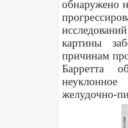
обнаружено н
прогрессиро
исследований
картины за
причинам про
Барретта о
неуклонное 
желудочно-пи