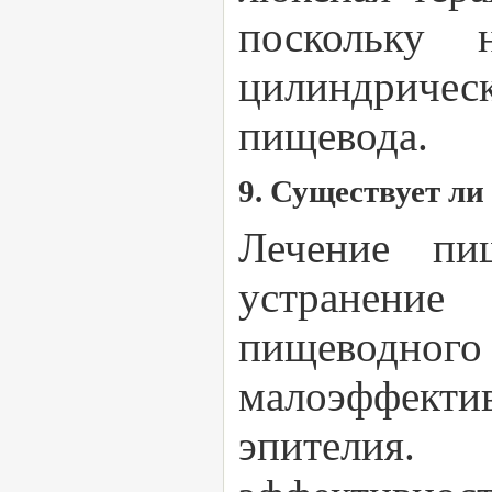
поскольку 
цилиндриче
пищевода.
9. Существует л
Лечение пи
устранени
пищеводно
малоэффект
эпителия.