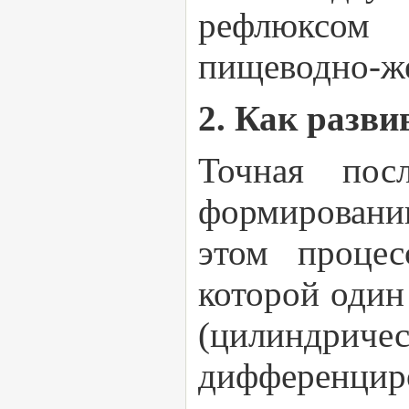
рефлюксом
пищеводно-же
2. Как разв
Точная пос
формированию
этом процес
которой один
(цилиндрич
дифференци