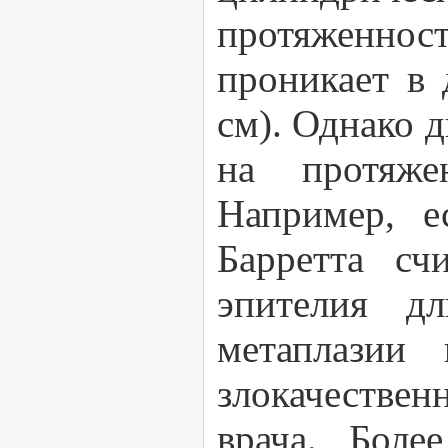
протяженнос
проникает в 
см). Однако 
на протяже
Например, е
Барретта сч
эпителия д
метаплазии
злокачествен
врача. Боле