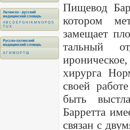
Пищевод Барр
Латинско - русский
медицинский словарь
котором мет
A
B
C
D
E
F
G
H
I
K
M
N
O
P
Q
S
T
U
X
замещает пл
Русско-латинский
тальный о
медицинский словарь
А
Г
И
М
О
Р
Т
Ш
ироническое
хирурга Норм
своей работ
быть выстл
Барретта имее
связан с дву