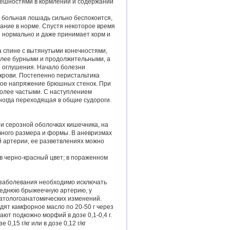
грешностями в кормлении и содержании
е больная лошадь сильно беспокоится,
хание в норме. Спустя некоторое время
я нормально и даже принимает корм и
 спине с вытянутыми конечностями,
более бурными и продолжительными, а
и оглушения. Начало болезни
 крови. Постепенно перистальтика
ьное напряжение брюшных стенок. При
более частыми. С наступлением
ногда переходящая в общие судороги.
и серозной оболочках кишечника, на
чного размера и формы. В аневризмах
й артерии, ее разветвлениях можно
в черно-красный цвет; в пораженном
 заболевания необходимо исключать
реднюю брыжеечную артерию, у
атологоанатомических изменений.
ят камфорное масло по 20-50 г через
ют подкожно морфий в дозе 0,1-0,4 г.
15 г/кг или в дозе 0,12 г/кг