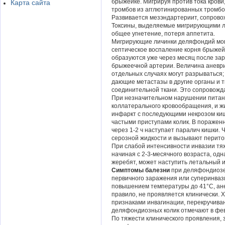
брыжейке. Мигрируя против тока кров
Карта сайта
тромбов из агглютинированных тромбо
Развивается мезэндартериит, сопрово
Токсины, выделяемые мигрирующими ли
общее угнетение, потеря аппетита.
Мигрирующие личинки деляфондий могут
септическое воспаление корня брыжей
образуются уже через месяц после зар
брыжеечной артерии. Величина аневриз
отдельных случаях могут разрываться;
дающие метастазы в другие органы и 
соединительной ткани. Это сопровожд
При незначительном нарушении питани
коллатерального кровообращения, и ж
инфаркт с последующими некрозом киш
частыми приступами колик. В пораженн
через 1-2 ч наступает паралич кишки.
серозной жидкости и вызывают перито
При слабой интенсивности инвазии тя
начиная с 2-3-месячного возраста, од
жеребят, может наступить летальный и
Симптомы балезни
при деляфондиозе 
первичного заражения или суперинваз
повышением температуры до 41°С, ан
правило, не проявляется клинически.
признаками инвагинации, перекручива
деляфондиозных колик отмечают в февр
По тяжести клинического проявления,