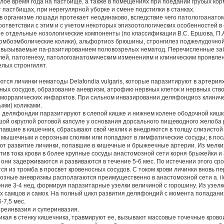
лое время года на пастбище, а также в помещениях при поедании грубых кор
 пастбищах, при нерегулярной уборке и смене подстилки в станках.
в организме лошади протекает неодинаково, вследствие чего патологоанато
оответствии с этим и с учетом некоторых эпизоотологических особенностей 
 отдельные нозологические компоненты (по классификации В.С. Ершова, П.А.
омбоэмболические колики), альфортиоз брюшины, стронгилез поджелудочно
, вызываемые па-разитированием половозрелых нематод. Перечисленные за
елей, патогенезу, патологоанатомическим изменениям и клиническим проявле
лых стронгилят.
тся личинки нематоды Delafondia vulgaris, которые паразитируют в артерия
ных сосудов, образование аневризм, атрофию нервных клеток и нервных ст
геморрагических инфарктов. При сильном инвазировании деляфондиоз клинич
ми) коликами.
деляфондии паразитируют в слепой кишке и нижнем колене ободочной кишки.
ьшой округлой ротовой капсуле у основания дорсального пищеводного желоба
авшие в кишечник, сбрасывают свой чехлик и внедряются в толщу слизистой 
 мышечным и серозным слоями или попадают в лимфатические сосуды; в посл
ют развитие личинки, попавшие в кишечные и брыжеечные артерии. Из мелки
тив тока крови в более крупные сосуды анастомозной сети корня брыжейки и 
они задерживаются и развиваются в течение 5-6 мес. По истечении этого сро
тся из тромба в просвет кровеносных сосудов. С током крови личинки вновь п
зные аневризмы располагаются преимущественно в анастомозной сети a. ileo
чение 3-4 нед, формируя паразитарные узелки величиной с горошину. Из узелк
х самцов и самок. На полный цикл развития деляфондий с момента попадани
-7,5 мес.
реинвазия и суперинвазия.
кая в стенку кишечника, травмируют ее, вызывают массовые точечные крово