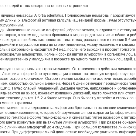
.
ю лошадей от половозрелых кишечных стронгилят.
ичинки нематоды Alfortia edentatus. Половозрелые нематоды паразитируют 
 мм длины. У альфортий ротовая капсула чашевидной формы, зубы отсутствуют
 обрубленным.
и. Инвазионные личинки альфортий, сбросив чехлик, внедряются в стенку ки
ее корню, а затем под листок брюшины вниз, сосредоточиваясь в области ре
и находятся в небольших полостях - гематомах, развиваются в течение 5-6 мес
брыжейки и опускаются вниз до стенки кишечника; между мышечным и слизис
ь), в котором она находится 3-4 нед, после чего выходит в просвет толстого
оловозрелую альфортию. Полный срок развития альфортий в организме лошад
реимущественно у молодняка в возрасте до одного года и у старых лошадей. Е
ируют ткани, вызывают кровоизлияния. От токсического действия личинок 
о. Личинки альфортий по пути миграции заносят патогенную микрофлору в ор
кает остро и хронически. Острое течение свойственно исключительно жеребя
нием, слабостью, сильной анемией. Через 6 дней отмечают периодически по
41,9°С. Пульс слабый, учащенный, дыхание частое, напряженное и болезнен
лядываются на живот, избегают излишних движений, часто ложатся или стоят
ое течение длится 1,5-2 и более месяца. Оно бывает у жеребят и старых лош
но менее выражены.
жно, можно лишь подозревать альфортиоз брюшины на основании клинически
мическим изменениям, которые обнаруживаются при вскрытии (альфортиозн
ство гематом в форме темно-красных и синеватых пятен размером с пятико
ного цвета изогнутые или вытянутые личинки альфортий. При разрезе обнар
сой с личинками альфортий до 4 см длины. При большом количестве личинок
идкости. При дифференциальной диагностике необходимо учитывать инфекци