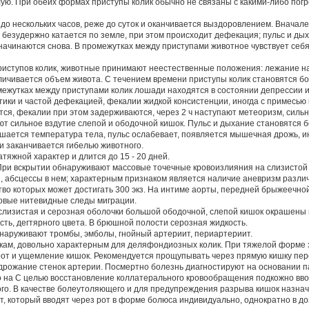
лую. При обеих формах приступы колик обычно не связаны с какими-либо по
до нескольких часов, реже до суток и оканчивается выздоровлением. Вначал
 безудержно катается по земле, при этом происходит дефекация; пульс и ды
начинаются снова. В промежутках между приступами животное чувствует себ
иступов колик, животные принимают неестественные положения: лежание на
еличивается объем живота. С течением времени приступы колик становятся 
межутках между приступами колик лошади находятся в состоянии депрессии 
ики и частой дефекацией, фекалии жидкой консистенции, иногда с примесью
тся, фекалии при этом задерживаются, через 2 ч наступают метеоризм, сил
т сильное вздутие слепой и ободочной кишок. Пульс и дыхание становятся 
шается температура тела, пульс ослабевает, появляется мышечная дрожь, и
и заканчивается гибелью животного.
тяжной характер и длится до 15 - 20 дней.
При вскрытии обнаруживают массовые точечные кровоизлияния на слизистой 
, абсцессы в нем; характерным признаком является наличие аневризм разли
во которых может достигать 300 экз. На интиме аорты, передней брыжеечно
овые нитевидные следы миграции.
слизистая и серозная оболочки большой ободочной, слепой кишок окрашены 
сть, дегтярного цвета. В брюшной полости серозная жидкость.
наруживают тромбы, эмболы, гнойный артериит, периартериит.
акам, довольно характерным для деляфондиозных колик. При тяжелой форме
рот и ущемление кишок. Рекомендуется прощупывать через прямую кишку пе
рожание стенок артерии. Посмертно болезнь диагностируют на основании п
 на С целью восстановление коллатерального кровообращения подкожно ввод
ого. В качестве болеутоляющего и для предупреждения разрыва кишок назнача
 который вводят через рот в форме болюса индивидуально, однократно в дозе 0,