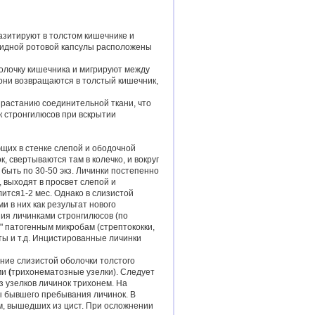
азитируют в толстом кишечнике и
видной ротовой капсулы расположены
болочку кишечника и мигрируют между
 они возвращаются в толстый кишечник,
растанию соединительной ткани, что
к стронгилюсов при вскрытии
щих в стенке слепой и ободочной
 свертываются там в колечко, и вокруг
 быть по 30-50 экз. Личинки постепенно
, выходят в просвет слепой и
ится1-2 мес. Однако в слизистой
и в них как результат нового
ия личинками стронгилюсов (по
" патогенным микробам (стрептококки,
ты и т.д. Инцистированные личинки
ние слизистой оболочки толстого
ми
(
трихонематозные узелки). Следует
з узелков личинок трихонем. На
ы бывшего пребывания личинок. В
м, вышедших из цист. При осложнении