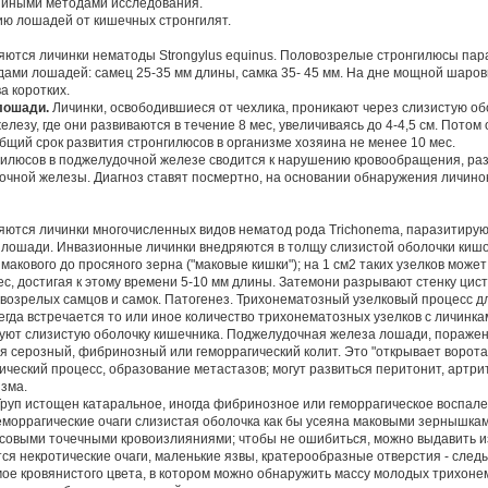
 иными методами исследования.
ию лошадей от кишечных стронгилят.
яются личинки нематоды Strongylus equinus. Половозрелые стронгилюсы пар
ами лошадей: самец 25-35 мм длины, самка 35- 45 мм. На дне мощной шаро
а коротких.
 лошади.
Личинки, освободившиеся от чехлика, проникают через слизистую о
лезу, где они развиваются в течение 8 мес, увеличиваясь до 4-4,5 см. Потом
бщий срок развития стронгилюсов в организме хозяина не менее 10 мес.
гилюсов в поджелудочной железе сводится к нарушению кровообращения, раз
очной железы. Диагноз ставят посмертно, на основании обнаружения личино
яются личинки многочисленных видов нематод рода Trichonema, паразитирую
 лошади. Инвазионные личинки внедряются в толщу слизистой оболочки кишок,
акового до просяного зерна ("маковые кишки"); на 1 см2 таких узелков может
 мес, достигая к этому времени 5-10 мм длины. Затемони разрывают стенку цист
возрелых самцов и самок. Патогенез. Трихонематозный узелковый процесс дл
гда встречается то или иное количество трихонематозных узелков с личинкам
уют слизистую оболочку кишечника. Поджелудочная железа лошади, поражен
ся серозный, фибринозный или геморрагический колит. Это "открывает ворота
ический процесс, образование метастазов; могут развиться перитонит, артри
зма.
Труп истощен катаральное, иногда фибринозное или геморрагическое воспале
моррагические очаги слизистая оболочка как бы усеяна маковыми зернышка
ассовыми точечными кровоизлияниями; чтобы не ошибиться, можно выдавить и
ся некротические очаги, маленькие язвы, кратерообразные отверстия - след
мое кровянистого цвета, в котором можно обнаружить массу молодых трихоне