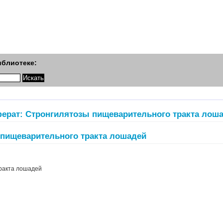
иблиотеке:
ерат: Стронгилятозы пищеварительного тракта лош
 пищеварительного тракта лошадей
тракта лошадей