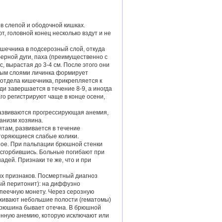
в слепой и ободочной кишках.
, головной конец несколько вздут и не
шечника в подсерозный слой, откуда
берной дуги, паха (преимущественно с
, вырастая до 3-4 см. После этого они
тым слоями личинка формирует
 отдела кишечника, прикрепляется к
и завершается в течение 8-9, а иногда
го регистрируют чаще в конце осени,
развиваются прогрессирующая анемия,
ганизм хозяина.
там, развивается в течение
вторяющиеся слабые колики.
ное. При пальпации брюшной стенки
 сгорбившись. Больные погибают при
адей. Признаки те же, что и при
х признаков. Посмертный диагноз
ый перитонит): на диффузно
пеечную монету. Через серозную
уживают небольшие полости (гематомы)
 брюшина бывает отечна. В брюшной
онную анемию, которую исключают или