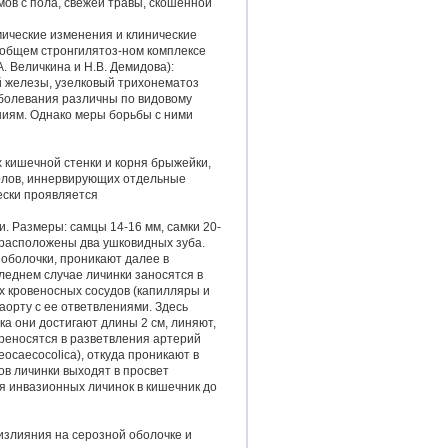
мов с пола, свежей травы, скошенной
мические изменения и клинические
в общем стронгилятоз-ном комплексе
 Величкина и Н.В. Демидова):
й железы, узелковый трихонематоз
болевания различны по видовому
ниям. Однако меры борьбы с ними
х кишечной стенки и корня брыжейки,
волов, иннервирующих отдельные
ески проявляется
 Размеры: самцы 14-16 мм, самки 20-
 расположены два ушковидных зуба.
оболочки, проникают далее в
еднем случае личинки заносятся в
х кровеносных сосудов (капилляры и
аорту с ее ответвлениями. Здесь
ка они достигают длины 2 см, линяют,
ереносятся в разветвления артерий
caecocolica), откуда проникают в
ов личинки выходят в просвет
я инвазионных личинок в кишечник до
излияния на серозной оболочке и