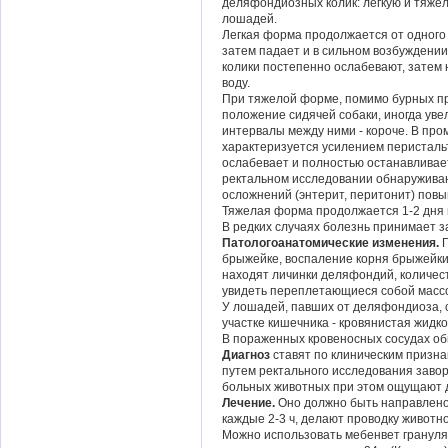
деляфондиозных колик: легкую и тяже
лошадей.
Легкая форма продолжается от одного 
затем падает и в сильном возбуждении
колики постепенно ослабевают, затем 
воду.
При тяжелой форме, помимо бурных пр
положение сидячей собаки, иногда ув
интервалы между ними - короче. В про
характеризуется усилением перистальт
ослабевает и полностью останавливае
ректальном исследовании обнаруживаю
осложнений (энтерит, перитонит) повы
Тяжелая форма продолжается 1-2 дня 
В редких случаях болезнь принимает за
Патологоанатомические изменения.
брыжейке, воспаление корня брыжейки
находят личинки деляфондий, количест
увидеть переплетающиеся собой масс
У лошадей, павших от деляфондиоза, 
участке кишечника - кровянистая жидко
В пораженных кровеносных сосудах об
Диагноз
ставят по клиническим призн
путем ректального исследования заво
больных животных при этом ощущают д
Лечение.
Оно должно быть направлено
каждые 2-3 ч, делают проводку животн
Можно использовать мебенвет гранулят,