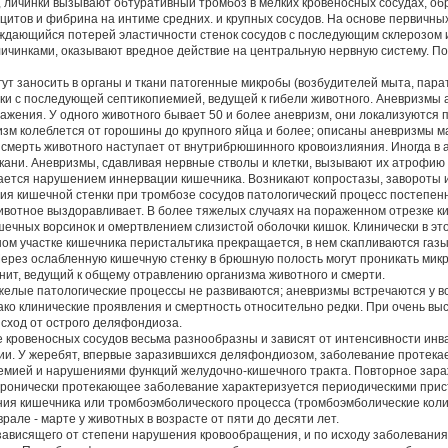
и, личинки вызывают обтуративный тромбоз в мелких кровеносных сосудах, о
цитов и фибрина на интиме средних. и крупных сосудов. На основе первичны
ждающийся потерей эластичности стенок сосудов с последующим склерозом 
чинками, оказывают вредное действие на центральную нервную систему. По
 заносить в органы и ткани патогенные микробы (возбудителей мыта, парат
ки с последующей септикопиемией, ведущей к гибели животного. Аневризмы 
ажения. У одного животного бывает 50 и более аневризм, они локализуются
м колеблется от горошины до крупного яйца и более; описаны аневризмы ма
 смерть животного наступает от внутрибрюшинного кровоизлияния. Иногда в
ткани. Аневризмы, сдавливая нервные стволы и клетки, вызывают их атрофи
ается нарушением иннервации кишечника. Возникают копростазы, завороты и
я кишечной стенки при тромбозе сосудов патологический процесс постепенн
ивотное выздоравливает. В более тяжелых случаях на пораженном отрезке к
ечных ворсинок и омертвлением слизистой оболочки кишок. Клинически в эт
ом участке кишечника перистальтика прекращается, в нем скапливаются газы,
 Через ослабленную кишечную стенку в брюшную полость могут проникать ми
нит, ведущий к общему отравлению организма животного и смерти.
желые патологические процессы не развиваются; аневризмы встречаются у в
нако клинические проявления и смертность относительно редки. При очень вы
сход от острого деляфондиоза.
кровеносных сосудов весьма разнообразны и зависят от интенсивности инва
ии. У жеребят, впервые заразившихся деляфондиозом, заболевание протекае
емией и нарушениями функций желудочно-кишечного тракта. Повторное зар
 Хронически протекающее заболевание характеризуется периодическими прис
ния кишечника или тромбоэмболического процесса (тромбоэмболические коли
але - марте у животных в возрасте от пяти до десяти лет.
 зависящего от степени нарушения кровообращения, и по исходу заболевани