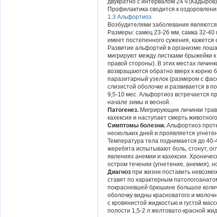
двукратно с интервалом 24 ч (Кадыров)
Профилактика сводится к оздоровлени
1.3 Альфортиоз
Возбудителями заболевания являются л
Размеры: самец 23-26 мм, самка 32-40
имеет постепенного сужения, кажется
Развитие альфортий в организме лошад
мигрируют между листками брыжейки к 
правой стороны). В этих местах личинк
возвращаются обратно вверх к корню 
паразитарный узелок (размером с фасол
слизистой оболочке и развивается в п
9,5-10 мес. Альфортиоз встречается п
начале зимы и весной.
Патогенез.
Мигрирующие личинки травм
кахексия и наступает смерть животног
Симптомы болезни.
Альфортиоз проте
нескольких дней и проявляется угнете
Температура тела поднимается до 40-
жеребята испытывают боль, стонут, ог
явлениях анемии и кахексии. Хроническ
остром течении (угнетение, анемия), 
Диагноз
при жизни поставить невозмо
ставят по характерным патологоанато
покрасневшей брюшине большое количе
оболочку видны красноватого и молоч
с кровянистой жидкостью и густой мас
полости 1,5-2 л желтовато-красной ж