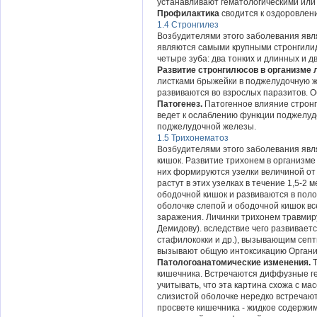
устанавливают гематологическими или
Профилактика
сводится к оздоровлен
1.4 Стронгилез
Возбудителями этого заболевания явл
являются самыми крупными стронгилид
четыре зуба: два тонких и длинных и дв
Развитие стронгилюсов в организме
листками брыжейки в поджелудочную же
развиваются во взрослых паразитов. О
Патогенез.
Патогенное влияние строн
ведет к ослаблению функции поджелуд
поджелудочной железы.
1.5 Трихонематоз
Возбудителями этого заболевания явл
кишок. Развитие трихонем в организме
них формируются узелки величиной от м
растут в этих узелках в течение 1,5-2
ободочной кишок и развиваются в поло
оболочке слепой и ободочной кишок все
заражения. Личинки трихонем травмир
Демидову). вследствие чего развивает
стафилококки и др.), вызывающим септ
вызывают общую интоксикацию Органи
Патологоанатомические изменения.
кишечника. Встречаются диффузные ге
учитывать, что эта картина схожа с м
слизистой оболочке нередко встречают
просвете кишечника - жидкое содержи