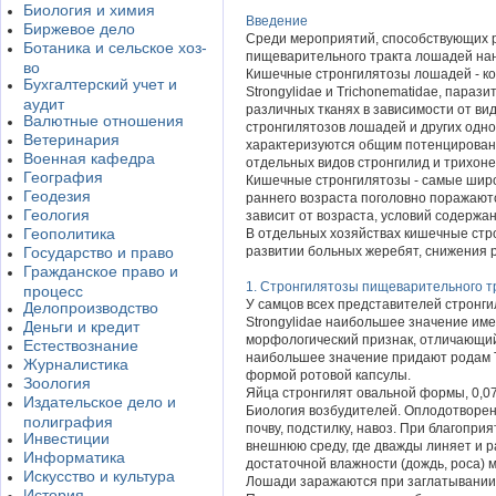
Биология и химия
Введение
Биржевое дело
Среди мероприятий, способствующих р
Ботаника и сельское хоз-
пищеварительного тракта лошадей нан
во
Кишечные стронгилятозы лошадей - ко
Бухгалтерский учет и
Strongylidae и Trichonematidae, пара
аудит
различных тканях в зависимости от ви
Валютные отношения
стронгилятозов лошадей и других одно
Ветеринария
характеризуются общим потенцирован
Военная кафедра
отдельных видов стронгилид и трихоне
География
Кишечные стронгилятозы - самые широ
Геодезия
раннего возраста поголовно поражаютс
Геология
зависит от возраста, условий содержа
Геополитика
В отдельных хозяйствах кишечные стро
Государство и право
развитии больных жеребят, снижения р
Гражданское право и
1. Стронгилятозы пищеварительного 
процесс
У самцов всех представителей стронги
Делопроизводство
Strongylidae наибольшее значение имеют
Деньги и кредит
морфологический признак, отличающий
Естествознание
наибольшее значение придают родам T
Журналистика
формой ротовой капсулы.
Зоология
Яйца стронгилят овальной формы, 0,07-
Издательское дело и
Биология возбудителей. Оплодотворен
полиграфия
почву, подстилку, навоз. При благопри
Инвестиции
внешнюю среду, где дважды линяет и р
Информатика
достаточной влажности (дождь, роса) м
Искусство и культура
Лошади заражаются при заглатывании и
История