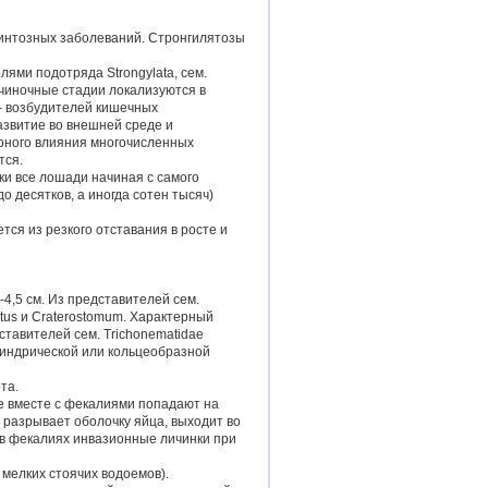
минтозных заболеваний. Стронгилятозы
ями подотряда Strongylata, сем.
ичиночные стадии локализуются в
 - возбудителей кишечных
азвитие во внешней среде и
рного влияния многочисленных
тся.
и все лошади начиная с самого
 десятков, а иногда сотен тысяч)
ся из резкого отставания в росте и
4,5 см. Из представителей сем.
ontus и Craterostomum. Характерный
тавителей сем. Trichonematidae
линдрической или кольцеобразной
та.
е вместе с фекалиями попадают на
я разрывает оболочку яйца, выходит во
я в фекалиях инвазионные личинки при
 мелких стоячих водоемов).