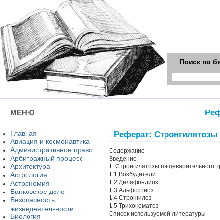
Поиск по б
Реф
МЕНЮ
Главная
Реферат: Стронгилятозы
Авиация и космонавтика
Административное право
Содержание
Арбитражный процесс
Введение
Архитектура
1. Стронгилятозы пищеварительного 
Астрология
1.1 Возбудители
1.2 Деляфондиоз
Астрономия
1.3 Альфортиоз
Банковское дело
1.4 Стронгилез
Безопасность
1.5 Трихонематоз
жизнедеятельности
Список используемой литературы
Биология