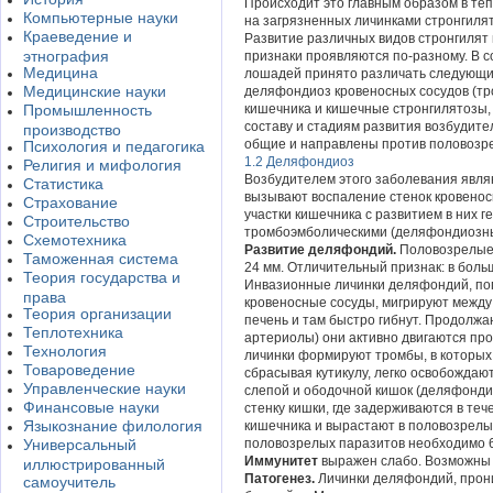
Происходит это главным образом в теп
Компьютерные науки
на загрязненных личинками стронгилят
Краеведение и
Развитие различных видов стронгилят 
этнография
признаки проявляются по-разному. В с
Медицина
лошадей принято различать следующие
Медицинские науки
деляфондиоз кровеносных сосудов (тр
Промышленность
кишечника и кишечные стронгилятозы
составу и стадиям развития возбудит
производство
общие и направлены против половозре
Психология и педагогика
1.2 Деляфондиоз
Религия и мифология
Возбудителем этого заболевания являю
Статистика
вызывают воспаление стенок кровенос
Страхование
участки кишечника с развитием в них 
Строительство
тромбоэмболическими (деляфондиозны
Схемотехника
Развитие деляфондий.
Половозрелые 
Таможенная система
24 мм. Отличительный признак: в бол
Теория государства и
Инвазионные личинки деляфондий, поп
права
кровеносные сосуды, мигрируют между
Теория организации
печень и там быстро гибнут. Продолжа
Теплотехника
артериолы) они активно двигаются про
Технология
личинки формируют тромбы, в которых 
Товароведение
сбрасывая кутикулу, легко освобождаю
Управленческие науки
слепой и ободочной кишок (деляфондио
Финансовые науки
стенку кишки, где задерживаются в те
Языкознание филология
кишечника и вырастают в половозрелы
Универсальный
половозрелых паразитов необходимо 6
Иммунитет
выражен слабо. Возможны 
иллюстрированный
Патогенез.
Личинки деляфондий, прони
самоучитель