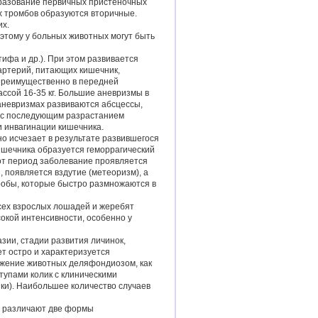
бразование первичных пристеночных
х тромбов образуются вторичные.
их.
этому у больных животных могут быть
ифа и др.). При этом развивается
артерий, питающих кишечник,
 преимущественно в передней
ссой 16-35 кг. Большие аневризмы в
 аневризмах развиваются абсцессы,
ю с последующим разрастанием
 инвагинации кишечника.
о исчезает в результате развившегося
ишечника образуется геморрагический
от период заболевание проявляется
 появляется вздутие (метеоризм), а
кробы, которые быстро размножаются в
сех взрослых лошадей и жеребят
сокой интенсивности, особенно у
зии, стадии развития личинок,
т остро и характеризуется
ажение животных деляфондиозом, как
тупами колик с клиническими
ки). Наибольшее количество случаев
я различают две формы