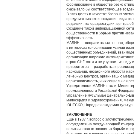
формирование в обществе резко отриц
оказывало бы соответствующее воздей
В этих целях в качестве базовых эле
предусматривается создание: издател
редакции; телерадиостудии; центра о
Создание такой информационной сети 
общественности в борьбе против незак
эффективность.
МАБНН — неправительственная, общес
в интересах консолидации усилий ра
общественных объединений, взаимодей
организации широкого антинаркотическ
стран СНГ, хотя и не упускает из виду
приоритетов — разработка и реализац
наркомании, незаконного оборота нарк
лечебных центров, организацию медиц
наркозависимость, и их социальная ре
Учредителями МАБНН стали: Министер
промышленности Российской Федерации
управление мусульман Центрально-Ев
милосердия и здравоохранения, Межд
ЮНЕСКО, Народная академия культуры 
ЗАКЛЮЧЕНИЕ
Еще в 1987 г. вопрос о злоупотреблен
обсуждался на международной конфере
политическая готовность к борьбе с на
бедствия, но и впервые заявлено: про