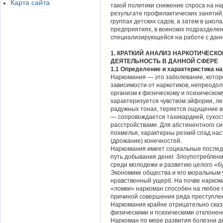
Карта сайта
такой политики снижение спроса на на
результате профилактических занятий
группах детских садов, а затем в школ
предприятиях, в воинских подразделе
специализирующейся на работе с данн
1. КРАТКИЙ АНАЛИЗ НАРКОТИЧЕС
ДЕЯТЕЛЬНОСТЬ В ДАННОЙ СФЕРЕ
1.1 Определение и характеристика н
Наркомания
—
это заболевание, котор
зависимости от наркотиков, непреодол
организм к физическому и психическо
характеризуется чувством эйфории, ле
радужных тонах, теряется ощущение в
— сопровождается тахикардией, сухост
расстройствами. Для абстинентного син
похмелья, характерны резкий спад нас
(дрожание) конечностей.
Наркомания имеет социальные последс
путь добывания денег. Злоупотреблени
среди молодежи и развитию целого «бу
Экономике общества и его моральным 
нравственный ущерб. На почве наркома
«ломки» наркоман способен на любое 
причиной совершения ряда преступлени
Наркомания крайне отрицательно сказ
физическими и психическими отклонени
Наркоман по мере развития болезни дег