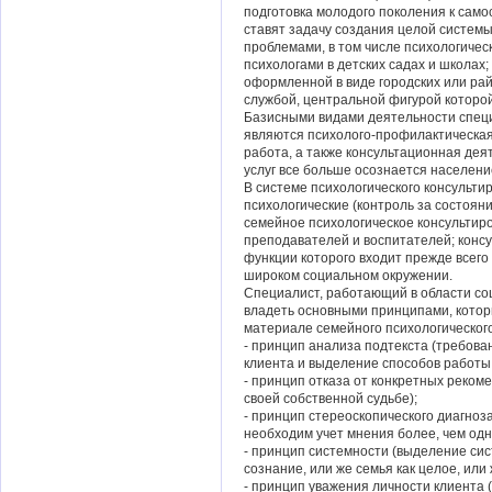
подготовка молодого поколения к само
ставят задачу создания целой систем
проблемами, в том числе психологиче
психологами в детских садах и школах
оформленной в виде городских или ра
службой, центральной фигурой которо
Базисными видами деятельности спец
являются психолого-профилактическая
работа, а также консультационная дея
услуг все больше осознается населени
В системе психологического консульти
психологические (контроль за состоян
семейное психологическое консультиро
преподавателей и воспитателей; консу
функции которого входит прежде всего
широком социальном окружении.
Специалист, работающий в области со
владеть основными принципами, кото
материале семейного психологического
- принцип анализа подтекста (требова
клиента и выделение способов работы 
- принцип отказа от конкретных реком
своей собственной судьбе);
- принцип стереоскопического диагноз
необходим учет мнения более, чем одн
- принцип системности (выделение си
сознание, или же семья как целое, ил
- принцип уважения личности клиента 