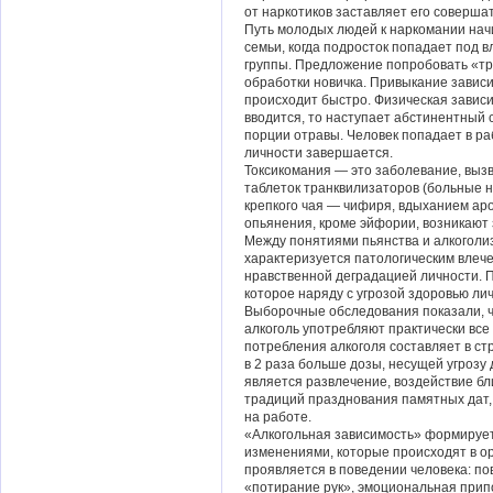
от наркотиков заставляет его соверша
Путь молодых людей к наркомании нач
семьи, когда подросток попадает под
группы. Предложение попробовать «тра
обработки новичка. Привыкание зависи
происходит быстро. Физическая зависи
вводится, то наступает абстинентный с
порции отравы. Человек попадает в ра
личности завершается.
Токсикомания
—
это заболевание, вызв
таблеток транквилизаторов (больные н
крепкого чая — чифиря, вдыханием ар
опьянения, кроме эйфории, возникают
Между понятиями пьянства и алкоголи
характеризуется патологическим влеч
нравственной деградацией личности. 
которое наряду с угрозой здоровью л
Выборочные обследования показали, 
алкоголь употребляют практически вс
потребления алкоголя составляет в стра
в 2 раза больше дозы, несущей угрозу
является развлечение, воздействие б
традиций празднования памятных дат,
на работе.
«Алкогольная зависимость» формируе
изменениями, которые происходят в о
проявляется в поведении человека: по
«потирание рук», эмоциональная прип