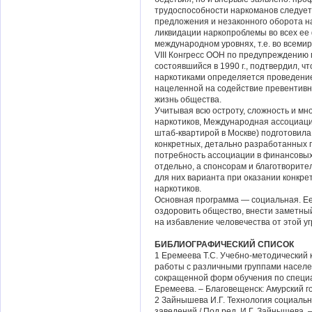
трудоспособности наркоманов следует
предложения и незаконного оборота н
ликвидации наркопроблемы во всех ее
международном уровнях, т.е. во всеми
VIII Конгресс ООН по предупреждению
состоявшийся в 1990 г., подтвердил, 
наркотиками определяется проведени
нацеленной на содействие превентив
жизнь общества.
Учитывая всю остроту, сложность и мн
наркотиков, Международная ассоциаци
штаб-квартирой в Москве) подготовила
конкретных, детально разработанных п
потребность ассоциации в финансовых 
отдельно, а спонсорам и благотворит
для них варианта при оказании конкре
наркотиков.
Основная программа — социальная. Ее
оздоровить общество, внести заметны
на избавление человечества от этой уг
БИБЛИОГРАФИЧЕСКИЙ СПИСОК
1 Еремеева Т.С. Учебно-методический
работы с различными группами населен
сокращенной форм обучения по специа
Еремеева. – Благовещенск: Амурский гос.
2 Зайнышева И.Г. Технология социальн
заведений / Под ред. И.Г. Зайнышева. –