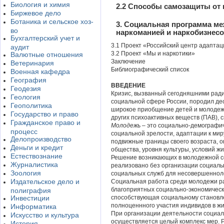
Биология и химия
2.2 Способы самозащиты от
Биржевое дело
Ботаника и сельское хоз-
3. Социальная программа ме
во
наркоманией и наркобизнес
Бухгалтерский учет и
3.1 Проект «Российский центр адаптац
аудит
3.2 Проект «Мы и наркотики»
Валютные отношения
Заключение
Ветеринария
Библиографический список
Военная кафедра
География
ВВЕДЕНИЕ
Геодезия
Кризис, вызванный сегодняшними ради
Геология
социальной сфере России, породил де
Геополитика
широкое приобщение детей и молодежи 
Государство и право
других психоактивных веществ (ПАВ), 
Гражданское право и
Молодежь
– это социально-демографи
процесс
социальной зрелости, адаптации к ми
Делопроизводство
подвижные границы своего возраста, о
Деньги и кредит
общества, уровня культуры, условий жи
Естествознание
Решение возникающих в молодежной с
Журналистика
реализовано без организации социаль
Зоология
социальных служб для несовершеннол
Издательское дело и
Социальная работа среди молодежи р
благоприятных социально-экономически
полиграфия
Инвестиции
способствующая социальному становле
полноценнного участия индивидов в ж
Информатика
При организации деятельности социа
Искусство и культура
осуществляется целый комплекс мер. 
История