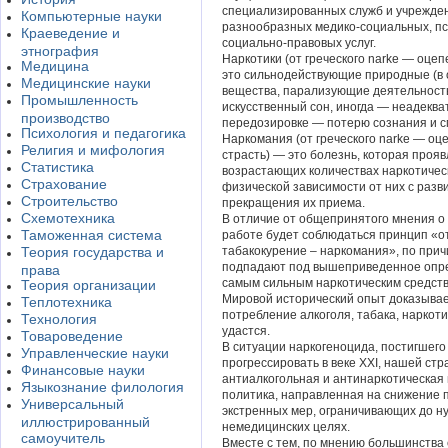
специализированных служб и учрежден
Компьютерные науки
разнообразных медико-социальных, пс
Краеведение и
социально-правовых услуг.
этнография
Наркотики (от греческого narke — оце
Медицина
это сильнодействующие природные (в 
Медицинские науки
вещества, парализующие деятельност
Промышленность
искусственный сон, иногда — неадеква
производство
передозировке — потерю сознания и с
Психология и педагогика
Наркомания (от греческого narke — оц
Религия и мифология
страсть) — это болезнь, которая проя
Статистика
возрастающих количествах наркотическ
Страхование
физической зависимости от них с раз
Строительство
прекращения их приема.
Схемотехника
В отличие от общепринятого мнения о т
Таможенная система
работе будет соблюдаться принцип «от
Теория государства и
табакокурение – наркомания», по причи
подпадают под вышеприведенное опре
права
самым сильным наркотическим средств
Теория организации
Мировой исторический опыт доказывае
Теплотехника
потребление алкоголя, табака, наркоти
Технология
удастся.
Товароведение
В ситуации наркогеноцида, постигшего
Управленческие науки
прогрессировать в веке XXI, нашей с
Финансовые науки
антиалкогольная и антинаркотическая
Языкознание филология
политика, направленная на снижение п
Универсальный
экстренных мер, ограничивающих до ну
иллюстрированный
немедицинских целях.
самоучитель
Вместе с тем, по мнению большинства 