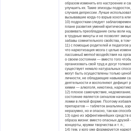
образом изменить его настроение и са
улучшить их. Такие эпизоды подросток
случаев депрессии. Лучше использоват
вызывавшие когда-то взрыв хохота или
10) подросткам следует заблаговремен
плане развития умений критически мыс
развивать преобладание силы воли на
в трудные минуты и не позволят эмоц
забавы сомнительного свойства, в том 
11) с помощью родителей и педагогов 
что наркотизация мозга с целью измен
пассивный метод
воздействия на орга
о своем состоянии — вместо того чтоб
организовать свой труд и досуг толкают
существует немало натуральных спосо
могут быть осуществлены только ценой
личности, не обладающие навыками сам
деятельности и восполняют дефицит 
химии — алкоголя, никотина, наркотико
12) плохое самочувствие, недомогание
состояние является сигналом начинаю
ломки в легкой форме. Поэтому избав
препаратов — таблеток анальгина, аэро
неразумно, но и опасно, так как спосо
13) одно из эффективнейших средств 
образа жизни: вместо опасных друзей —
концерты, кружки творчества и т. п.;
14) тем, у кого уже формируется нарко