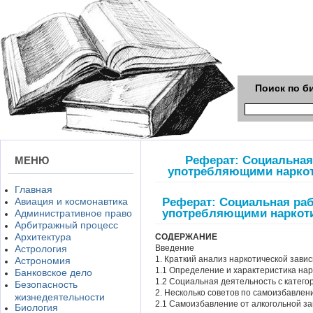
Поиск по б
Реферат: Социальная
МЕНЮ
употребляющими наркот
Главная
Реферат: Социальная ра
Авиация и космонавтика
употребляющими наркоти
Административное право
Арбитражный процесс
Архитектура
СОДЕРЖАНИЕ
Астрология
Введение
1. Краткий анализ наркотической зави
Астрономия
1.1 Определение и характеристика на
Банковское дело
1.2 Социальная деятельность с катег
Безопасность
2. Несколько советов по самоизбавлен
жизнедеятельности
2.1 Самоизбавление от алкогольной з
Биология