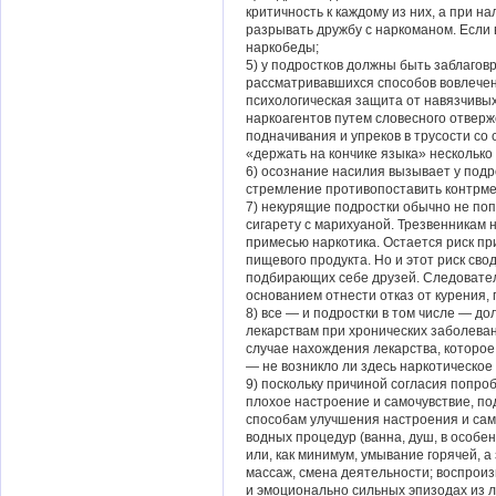
критичность к каждому из них, а при 
разрывать дружбу с наркоманом. Если
наркобеды;
5) у подростков должны быть заблаго
рассматривавшихся способов вовлечен
психологическая защита от навязчивых
наркоагентов путем словесного отверж
подначивания и упреков в трусости со
«держать на кончике языка» несколько
6) осознание насилия вызывает у под
стремление противопоставить контрм
7) некурящие подростки обычно не по
сигарету с марихуаной. Трезвенникам 
примесью наркотика. Остается риск пр
пищевого продукта. Но и этот риск сво
подбирающих себе друзей. Следовате
основанием отнести отказ от курения,
8) все — и подростки в том числе — д
лекарствам при хронических заболеван
случае нахождения лекарства, которое
— не возникло ли здесь наркотическое
9) поскольку причиной согласия попро
плохое настроение и самочувствие, п
способам улучшения настроения и само
водных процедур (ванна, душ, в особ
или, как минимум, умывание горячей, а
массаж, смена деятельности; воспро
и эмоционально сильных эпизодах из 