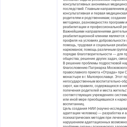
консультативных анонимных медицинск
последствий. Главным направлением д
консультативная и первая медицинска
родителям и родственникам; создание
методиках, разновидностях программ 
реабилитации и профессиональной ре
Важнейшими направлениями деятельно
реабилитационной клиники являются: 
профиля на условиях добровольности
помощь, трудовая и социальная реаб
наркоманов; помощь различным группам
порядке благотворительности — для 
общества; решение других задач, связ
В решение проблемы подростковой нар
благословению Патриарха Московского и
православного приюта «Отрада» при 
монастыре в г. Малоярославце. Этот 
негосударственным воспитательно-обр
сирот, как правило, содержащихся в н
попечения родителей и места жительст
соответствующих учреждениях системы 
или иной мере приобщившихся к наркот
воспитанниц.
Цель создания НИИ (научно-исследова
адаптации человека) — разработка и 
психиатрических методик при лечении 
нарушением адаптационных возможнос
проблеме охраны психического здоров