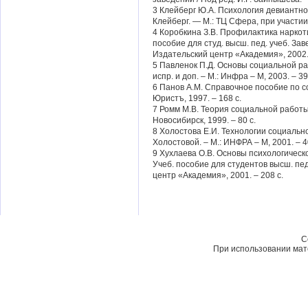
3 Клейберг Ю.А. Психология девиантно
Клейберг. — М.: ТЦ Сфера, при участии
4 Коробкина З.В. Профилактика наркот
пособие для студ. высш. пед. учеб. Зав
Издательский центр «Академия», 2002.
5 Павленок П.Д. Основы социальной рабо
испр. и доп. – М.: Инфра – М, 2003. – 39
6 Панов А.М. Справочное пособие по со
Юристъ, 1997. – 168 с.
7 Ромм М.В. Теория социальной работы.
Новосибирск, 1999. – 80 с.
8 Холостова Е.И. Технологии социально
Холостовой. – М.: ИНФРА – М, 2001. – 4
9 Хухлаева О.В. Основы психологическ
Учеб. пособие для студентов высш. пед
центр «Академия», 2001. – 208 с.
C
При использовании мате