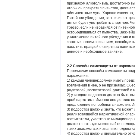
признаком алкоголизма. Достаточно вы
чтобы он прекратил пьянство, даже е
абстинентные муки. Хорошо известно, 
Питейное убеждение, в отличие от трез
им, он будет употреблять спиртное. Чем
трезво, если не избавился от питейно
освободившимся от пьянства. Важней
уничтожение питейного убеждения и вы
заняться своим сознанием, освободить
насытить правдой о спиртных напитках
ценное и необходимое занятие.
2.2 Способы самозащиты от наркома
Перечислим способы самозащиты подро
наркомании.
1) каждый человек должен иметь пред
вовлечения в нее, о ее признаках. Об
родителей, воспитателей, учителей и г
2) у каждого подростка должно быть 
проб наркотика. Именно оно должно по
предложение попробовать наркотик. Им
3) подростки должны знать, кто может 
реализовавшейся наркотической опасн
воспитатели, участковые милиционеры,
должен знать, где можно найти помощь
таких знакомствах и знаниях подростк
4) подростки должны внимательно отно