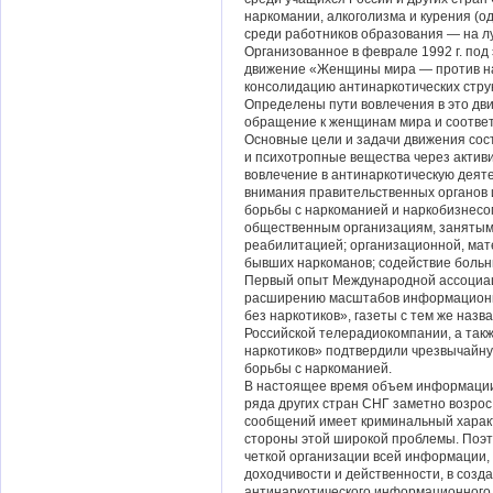
наркомании, алкоголизма и курения (од
среди работников образования — на л
Организованное в феврале 1992 г. по
движение «Женщины мира — против на
консолидацию антинаркотических стру
Определены пути вовлечения в это дв
обращение к женщинам мира и соотве
Основные цели и задачи движения сост
и психотропные вещества через акти
вовлечение в антинаркотическую деят
внимания правительственных органов 
борьбы с наркоманией и наркобизнесо
общественным организациям, занятым
реабилитацией; организационной, мат
бывших наркоманов; содействие больн
Первый опыт Международной ассоциац
расширению масштабов информационно
без наркотиков», газеты с тем же назв
Российской телерадиокомпании, а так
наркотиков» подтвердили чрезвычайн
борьбы с наркоманией.
В настоящее время объем информации 
ряда других стран СНГ заметно возрос
сообщений имеет криминальный характ
стороны этой широкой проблемы. Поэто
четкой организации всей информации,
доходчивости и действенности, в созд
антинаркотического информационного 