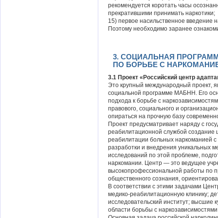
рекомендуется коротать часы осознан
прекратившими принимать наркотики;
15) первое насильственное введение н
Поэтому необходимо заранее ознакоми
3. СОЦИАЛЬНАЯ ПРОГРА
ПО БОРЬБЕ С НАРКОМАНИ
3.1
Проект «Российский центр адапта
Это крупный международный проект, 
социальной программе МАБНН. Его осн
подхода к борьбе с наркозависимостям
правового, социального и организацио
опираться на прочную базу современно
Проект предусматривает наряду с гос
реабилитационной службой создание ц
реабилитации больных наркоманией с
разработки и внедрения уникальных м
исследований по этой проблеме, подго
наркомании. Центр — это ведущее учр
высокопрофессиональной работы по 
общественного сознания, ориентирова
В соответствии с этими задачами Цент
медико-реабилитационную клинику; де
исследовательский институт; высшие к
области борьбы с наркозависимостями
Основная задача российской нарколин