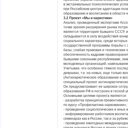
в экстремальных психологических усло
при Российском центре адаптации поз
образованию и воспитанию в области 
3.2
Проект «Мы и наркотики»
Анализ, проведенный экспертами Ассоц
точки зрения расширения рынка потре
является территория бывшего СССР, и 
складывается в силу воздействия конк
социального характера, среди которы
государственной программы борьбы с 
базы, слабая правовая и техническая 
обеспеченность кадрами правоохранит
бывшими союзными республиками, ликв
молодежных организаций, навязываемы
Учитывая, что особенно тяжело после
девушках, т.е. на новых, еще только 
(Антинаркотическое образование и во
специальный проект антинаркотическо
Он предусматривает ее широкое сотру
образования РФ и построен в тесной 
Основными целями проекта являются:
- разработка принципов превентивного
по курсу «Профилактика наркомании»;
- проведение социологических и иных 
- информирование работников воспита
семинарах как в России, так и за рубеж
- проведение ежегодных международны
среди учащихся России и других стран