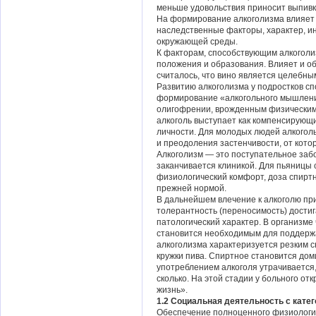
меньше удовольствия приносит выпивк
На формирование алкоголизма влияет 
наследственные факторы, характер, и
окружающей среды.
К факторам, способствующим алкоголи
положения и образования. Влияет и об
считалось, что вино является целебны
Развитию алкоголизма у подростков с
формирование «алкогольного мышления
олигофрении, врожденным физическим 
алкоголь выступает как компенсирующ
личности. Для молодых людей алкогол
и преодоления застенчивости, от кото
Алкоголизм — это поступательное забо
заканчивается клиникой. Для пьяницы с
физиологический комфорт, доза спиртн
прежней нормой.
В дальнейшем влечение к алкоголю пр
толерантность (переносимость) достиг
патологический характер. В организме
становится необходимым для поддерж
алкоголизма характеризуется резким 
кружки пива. Спиртное становится дом
употреблением алкоголя утрачивается, и
сколько. На этой стадии у больного о
жизнь».
1.2 Социальная деятельность с кате
Обеспечение полноценного физиологич