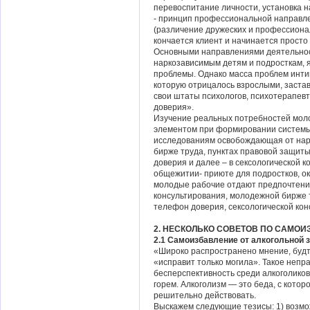
перевоспитание личности, установка н
- принцип профессиональной направле
(различение дружеских и профессионал
кончается клиент и начинается просто ч
Основными направлениями деятельнос
наркозависимым детям и подросткам, 
проблемы. Однако масса проблем инти
которую отрицалось взрослыми, заста
свои штаты психологов, психотерапев
доверия».
Изучение реальных потребностей моло
элементом при формировании системы
исследованиям освобождающая от нарк
бирже труда, пунктах правовой защит
доверия и далее – в сексологической 
общежитии- приюте для подростков, о
молодые рабочие отдают предпочтени
консультирования, молодежной бирже 
телефон доверия, сексологической кон
2. НЕСКОЛЬКО СОВЕТОВ ПО САМО
2.1 Самоизбавление от алкогольной 
«Широко распространено мнение, будт
«исправит только могила». Такое непр
бесперспективность среди алкоголиков 
горем. Алкоголизм — это беда, с котор
решительно действовать.
Выскажем следующие тезисы: 1) возмож