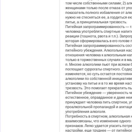
том числе собственными силами; 2) а
женщинами только после отказа от упо
показатель полного избавления от алк
нужно не стесняться ее, а гордиться 
питье, а принципиальная трезвость.
Питейная запрограммированность — та
человека употреблять спиртные напит
реакции (тошнота, рвота и т.п.). Зап
которая сформировалась в его голове
Питейная запрограммированность сост
питейного убеждения. Алкогольная на
отношения человека к алкогольным на
только в торжественных случаях и в мал
п. Многие алкоголики пьют при всяком 
поглощает суррогаты спиртного. Соде
изменяется, но суть остается постоя
алкоголики по собственной инициатив
установку на питье и в то же время н
трезвость. Это помогает прекратить пь
Питейное убеждение — уверенность че
естественное, оправданное и даже неи
принуждает человека пить спиртное, у
проалкогольной пропагандой и агитаци
употребления алкоголя.
Потребность в спиртном, алкогольная 
взаимосвязаны, что изменение одного
признаков. Легко удается угасить потр
настройки, еще труднее — от питейно