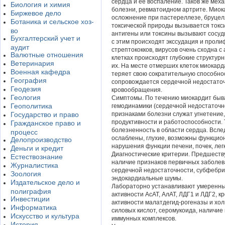
сердца и ее воспаление. Таков же ме
Биология и химия
болезни, ревматоидном артрите. Миок
Биржевое дело
осложнение при пастереллезе, бруцел
Ботаника и сельское хоз-
токсической природы вызывается токси
во
антигены или токсины вызывают сосуди
Бухгалтерский учет и
с этим происходят экссудация и пролиф
аудит
стрептококков, вирусов очень сходна с
Валютные отношения
клетках происходят глубокие структур
Ветеринария
их. На месте отмерших клеток миокар
Военная кафедра
теряет свою сократительную способно
География
сопровождается сердечной недостаточ
Геодезия
кровообращения.
Геология
Симптомы. По течению миокардит быв
Геополитика
гемодинамики (сердечной недостаточн
Государство и право
признаками болезни служат угнетение,
продуктивности и работоспособности. 
Гражданское право и
болезненность в области сердца. Всл
процесс
ослаблены, глухие, возможны функци
Делопроизводство
нарушения функции печени, почек, легк
Деньги и кредит
Диагностические критерии. Предшест
Естествознание
наличие признаков первичных заболев
Журналистика
сердечной недостаточности, субфебри
Зоология
эндокардиальные шумы.
Издательское дело и
Лабораторно устанавливают умеренны
полиграфия
активности АсАТ, АлАТ, ЛДГ1 и ЛДГ2, 
Инвестиции
активности малатдегид-рогеназы и хо
Информатика
силовых кислот, серомукоида, наличи
Искусство и культура
иммунных комплексов.
История