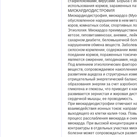
стафилококками, вирусами. Борьба с
использования кормов, зараженных па
МИОКАРДИОДИСТРОФИЯ
Миокардиодистрофия, миокардоз (Myoc
обусловленное нарушением в нем мета
коров, комнатных собак, спортивных л
Этиология. Миокардоз преимущественн
кетозе, гиповитаминозах, анемии,, лей
сахарном диабете, беломышечной бол
нарушением обмена веществ. Заболев
силосном кормлении, содержании живо
поедании кормов, пораженных токсич
являются ожирение, гиподинамия, нед
Под влиянием этиологических фактор
веществ, сопровождаемое накоплением
развитием ацидоза и структурных изм
отрицательный энергетический баланс
образования энергии за счет аэробног
гликогена и глюкозы, что приводит к 
развивается зернистая и жировая дис
сердечной мышцы, ее проводимость.
При миокардиодистрофии отмечают на
взаимодействия ионных токов: направл
выходящего из клетки калия-тока. Пов
процесс расслабления миокарда и сни
миокарда. При высокой концентрации к
контрактуры в отдельных участках мио
болезни может сопровождаться разви