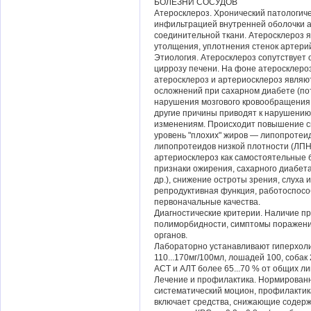
БОЛЕЗНИ СОСУДОВ
Атеросклероз. Хронический патологич
инфильтрацией внутренней оболочки а
соединительной ткани. Атеросклероз 
утолщения, уплотнения стенок артерий
Этиология. Атеросклероз сопутствует 
циррозу печени. На фоне атеросклеро
атеросклероз и артериосклероз являю
осложнений при сахарном диабете (поте
нарушения мозгового кровообращения 
другие причины приводят к нарушению
изменениям. Происходит повышение св
уровень "плохих" жиров — липопротеи
липопротеидов низкой плотности (ЛПН
артериосклероз как самостоятельные 
признаки ожирения, сахарного диабета
др.), снижение остроты зрения, слуха
репродуктивная функция, работоспосо
первоначальные качества.
Диагностические критерии. Наличие п
полиморбидности, симптомы поражения 
органов.
Лабораторно устанавливают гиперхолис
110...170мг/100мл, лошадей 100, собак 
ACT и АЛТ более 65...70 % от общих ли
Лечение и профилактика. Нормирован
систематический моцион, профилактик
включает средства, снижающие содерж