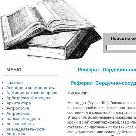
Поиск по б
Реферат: Сердечно-со
МЕНЮ
Главная
Реферат: Сердечно-сосу
Авиация и космонавтика
Административное право
МИОКАРДИТ
Арбитражный процесс
Архитектура
Миокардит (Myocarditis). Воспаление
Астрология
инфекционной или инфекционно-токси
состоянием и сердечной недостаточно
Астрономия
Этиология. Возникновение миокардита
Банковское дело
хронической стрептококковой, стафил
Безопасность
суставах, придаточных полостях носа 
жизнедеятельности
специфического микробного действия,
Биология