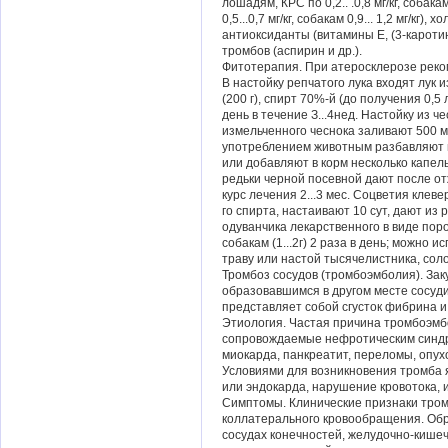
лошадям, КРС по 0,2.. .0,8 мг/кг, собака
0,5...0,7 мг/кг, собакам 0,9... 1,2 мг/кг
антиоксиданты (витамины Е, (3-карот
тромбов (аспирин и др.).
Фитотерапия. При атеросклерозе реком
В настойку репчатого лука входят лук 
(200 г), спирт 70%-й (до получения 0,5 
день в течение З...4нед. Настойку из 
измельченного чеснока заливают 500 мл
употреблением животным разбавляют водой
или добавляют в корм несколько капель
редьки черной посевной дают после отж
курс лечения 2...3 мес. Соцветия клеве
го спирта, настаивают 10 сут, дают из р
одуванчика лекарственного в виде порош
собакам (1...2г) 2 раза в день; можно 
траву или настой тысячелистника, сол
Тромбоз сосудов (тромбоэмболия). Зак
образовавшимся в другом месте сосуди
представляет собой сгусток фибрина 
Этиология. Частая причина тромбоэмбо
сопровождаемые нефротическим синдро
миокарда, панкреатит, переломы, опухо
Условиями для возникновения тромба 
или эндокарда, нарушение кровотока, 
Симптомы. Клинические признаки тром
коллатерального кровообращения. Обра
сосудах конечностей, желудочно-кишеч