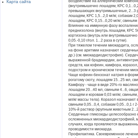
Воздействие на аллергический компон
Карта сайта
(внутримышечно лошадям, КРС 0,1...0,2 м
превышающих внутримышечные, 2...3 р
лошадям, КРС 1,5...2,0 мг/кг, собакам 2,0
лошадям, КРС 0,15...0,20 мг/кг; свиньям 2.
Влияние на иммунную фазу воспалени
преднизолона (внутрь лошадям, КРС 50...
кортизона (внутрь или внутримышечно ло
0,05.-0,10 г/гол. 1...2 раза в сутки).
При тяжелом течении миокардита, ос
на фоне аритмии назначают сердечные
др.) (см. миокардиодистрофия). Серд
выраженной брадикардии, антивентрик
средств, как кофеин, камфора, коразол
подостром и хроническом течении мио
Чаще кофеин-бензонат натрия в форме
рогатому скоту, лошадям 15...25 мл, свин
Камфору - чаще в виде 20%-го масляно
лошадям 20...40 мл, свиньям 4...6, овца
лошадям и коровам 0,03 мл/кг, свиньям
мл/кг массы тела). Коразол назначают в
свиньям 0,05...0,4, собакам 0,05...0,1 
10%-й раствор (крупным животным 2...20 
Сердечные гликозиды целесообразно н
осложненных миокардиодистрофией, м
случаях, когда проявляются выраженн
проводимости миокарда.
Профилактика. Своевременное лечени