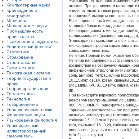
Учитывают патологоанатомические из
Компьютерные науки
окраски. При хроническом миокардите
Краеведение и
соединительнотканные разрастания; 
этнография
в сердечной мышце множественных гно
Медицина
Если перенесенный миокардит заканчив
Медицинские науки
кардиофиброзе или кардиосклерозе.
Промышленность
Дифференцировать миокардит необход
кардиомиопатии (расширение сердца),
производство
Эндокардит от миокардита отличается
Психология и педагогика
миокардиодистрофии характерна этиол
Религия и мифология
содержания животных.
Статистика
Лечение. Полный покой. Животное обе
Страхование
Лечение направлено на устранение ос
Строительство
воздействия на сердечную мышцу, нор
Схемотехника
инфекционной этиологии антибиотики
Таможенная система
соль, ампиокс, тетрациклина гидрохл
Теория государства и
10...15мг/кг, овцам, козам, свиньям 10...
права
(лошадям, КРС 8... 10 мг/кг, овцам, козам
Теория организации
др.
Теплотехника
При миокардите вирусного происхожд
Технология
реаферон (внутримышечно лошадям, КР
Товароведение
000...70 000МЕ/КГ однократно), ананди
Управленческие науки
Торможение воспалительного процесс
Финансовые науки
назначением внутрь ацетилсалициловой 
Языкознание филология
собакам 2,5...3,0 мг/кг 2 раза в сутки)
Универсальный
мг/кг, свиньям 0,15...0,20, собакам, кошка
напроксена (крупным животным 0,2...0,25 
иллюстрированный
мг/кг 2 раза в сутки).
самоучитель