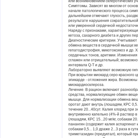
или возникновением склеротических уч
Симптомы. Зависят во многом от основ
начале патологического процесса сим
дальнейшем отмечают глухость, раздв
результате нарушения сократительной
или умеренной сердечной недостаточн
Наряду с признаками, характеризующ
кетоза, сахарного диабета и других п
Диагностические критерии. Учитываю
обмена веществ в сердечной мышце:кет
гепатодистрофия, микотоксикоз и др. 
сердечных тонов, аритмии. Изменения 
сглажен или отрицательный; возможно
интервала Q-Т и др.
Лабораторно выявляют возможную гип
При вскрытии миокард серо-красного цв
эпикарде - отложения жира. Возможны
миокардиосклероза.
Лечение. В рацион включают разнообр
средства, нормализующие обмен вещес
мышце. Для нормализации обмена веще
оротат дают внутрь (лошадям, КРС 0,5...1,
течение 20...40сут. Калия хлорид при 
внутривенно капельно (4%-й раствор в 
(лошадям, КРС 15...20 мг/кг, собакам 2
панангин (содержит калия аспаргинат и 
собакам 0,5... 1,0 драже 2...3 раза в 
триметазидин (предуктал), который п