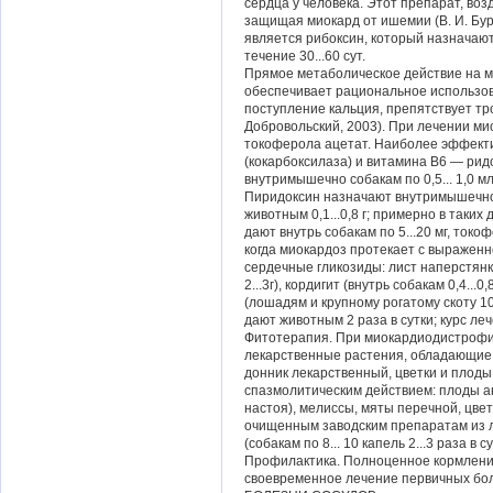
сердца у человека. Этот препарат, воз
защищая миокард от ишемии (В. И. Бу
является рибоксин, который назначают в
течение 30...60 сут.
Прямое метаболическое действие на м
обеспечивает рациональное использов
поступление кальция, препятствует тр
Добровольский, 2003). При лечении ми
токоферола ацетат. Наиболее эффек
(кокарбоксилаза) и витамина В6 — рид
внутримышечно собакам по 0,5... 1,0 мл
Пиридоксин назначают внутримышечно ил
животным 0,1...0,8 г; примерно в так
дают внутрь собакам по 5...20 мг, токоф
когда миокардоз протекает с выражен
сердечные гликозиды: лист наперстянки
2...3г), кордигит (внутрь собакам 0,4...
(лошадям и крупному рогатому скоту 10.
дают животным 2 раза в сутки; курс лече
Фитотерапия. При миокардиодистрофи
лекарственные растения, обладающие
донник лекарственный, цветки и плод
спазмолитическим действием: плоды ани
настоя), мелиссы, мяты перечной, цве
очищенным заводским препаратам из л
(собакам по 8... 10 капель 2...3 раза в су
Профилактика. Полноценное кормлени
своевременное лечение первичных бо