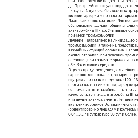
признаки почечной недостаточности, и
др. При тромбозе сосудов сердца возм
- инсульт. Закупорка брыжеечных арт
коликой, артерий конечностей - хромото
Диагностические критерии. Для поста
обследования, делают общий анализ кр
антитромбина III и др. Учитывают осн
причиной тромбоэмболии.
Лечение. Направлено на ликвидацию о
тромбоэмболии, а также на предотвр
важнейших функций организма. Напри
оксигенотерапия, при почечной тромбо
операция, при тромбозе брыжеечных 
обезболивающих средств.
В целях предупреждения дальнейшего
варфарин, ацепромазин, аспирин, стре
внутримышечно или подкожно (100...130 
противопоказан животным, страдающи
содержания антитромбина III, который
качестве источника антитромбина III
или другие антикоагулянты. Гепарин н
внутренних органов. Аспирин (кислота
(ориентировочно лошадям и крупному рог
0,04...0,1 г в сутки); курс 30 сут и более.