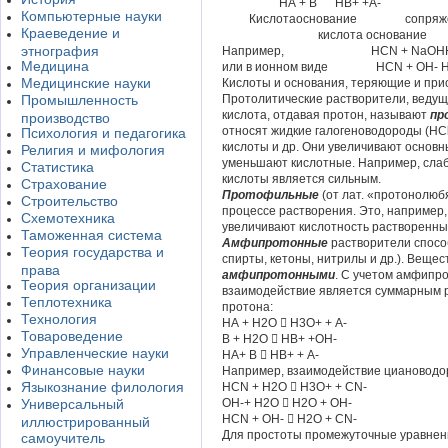
НА + В НВ+ +А-
Компьютерные науки
Кислотаоснование сопряженн
Краеведение и
кислота основание
этнография
Например, НСN + NaOHH2
Медицина
или в ионном виде НСN + OH- H
Медицинские науки
Кислоты и основания, теряющие и пр
Промышленность
Протолитические растворители, ведущ
кислота, отдавая протон, называют
пр
производство
относят жидкие галогеноводороды (HCl
Психология и педагогика
кислоты и др. Они увеличивают основн
Религия и мифология
уменьшают кислотные. Например, слаб
Статистика
кислоты является сильным.
Страхование
Протофильные
(от лат. «протонолю
Строительство
процессе растворения. Это, например,
Схемотехника
увеличивают кислотность растворенны
Таможенная система
Амфипротонные
растворители способ
Теория государства и
спирты, кетоны, нитрилы и др.). Веще
права
амфипротонными
. С учетом амфипр
Теория организации
взаимодействие является суммарным 
Теплотехника
протона:
Технология
НА + H2O  H3O+ + А-
Товароведение
В + H2O  НВ+ +OH-
Управленческие науки
НА+ В  НВ+ + А-
Финансовые науки
Например, взаимодействие циановодор
Языкознание филология
НСN + H2O  H3O+ + CN-
Универсальный
OH-+ H2O  H2O + OH-
НСN + OH-  H2O + CN-
иллюстрированный
Для простоты промежуточные уравнени
самоучитель