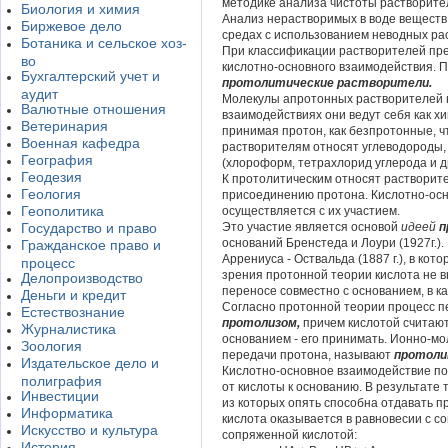
методике анализа чистоты растворите
Биология и химия
Анализ нерастворимых в воде веществ 
Биржевое дело
средах с использованием неводных раст
Ботаника и сельское хоз-
При классификации растворителей пре
во
кислотно-основного взаимодействия. 
Бухгалтерский учет и
протолитические
растворители.
аудит
Молекулы апротонных растворителей н
Валютные отношения
взаимодействиях они ведут себя как х
Ветеринария
принимая протон, как безпротонные, ч
Военная кафедра
растворителям относят углеводороды, 
География
(хлороформ, тетрахлорид углерода и д
Геодезия
К протолитическим относят растворите
Геология
присоединению протона. Кислотно-осн
Геополитика
осуществляется с их участием.
Государство и право
Это участие является основой
идеей
п
оснований Бренстеда и Лоури (1927г.)
Гражданское право и
Аррениуса - Оствальда (1887 г.), в кот
процесс
зрения протонной теории кислота не в
Делопроизводство
переносе совместно с основанием, в к
Деньги и кредит
Согласно протонной теории процесс п
Естествознание
протолизом,
причем кислотой считают
Журналистика
основанием - его принимать. Ионно-м
Зоология
передачи протона, называют
протоли
Издательское дело и
Кислотно-основное взаимодействие по
полиграфия
от кислоты к основанию. В результате 
Инвестиции
из которых опять способна отдавать пр
Информатика
кислота оказывается в равновесии с с
Искусство и культура
сопряженной кислотой:
История