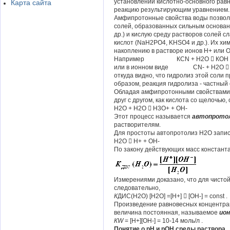
установлении кислотно-основного равн
Карта сайта
реакцию результирующим уравнением.
Амфипротонные свойства воды позвол
солей, образованных сильным основан
др.) и кислую среду растворов солей 
кислот (NaH2PO4, KHSO4 и др.). Их хи
накоплению в растворе ионов H+ или 
Например КСN + H2O  КОH 
или в ионном виде CN- + H2O  
откуда видно, что гидролиз этой соли 
образом, реакция гидролиза - частный
Обладая амфипротонными свойствами 
друг с другом, как кислота со щелочью,
H2O + H2O  H3O+ + OH-
Этот процесс называется
автопрото
растворителям.
Для простоты автопротолиз H2O запис
H2O  Н+ + OH-
По закону действующих масс констант
Измерениями доказано, что для чистой 
следовательно,
К
ДИС(H2O) [H2O] =[Н+]  [OH-] = const .
Произведение равновесных концентрац
величина постоянная, называемое
ион
КW
= [Н+][OH-] = 10-14 моль/л .
Понятие о рН и рОН среды раствора