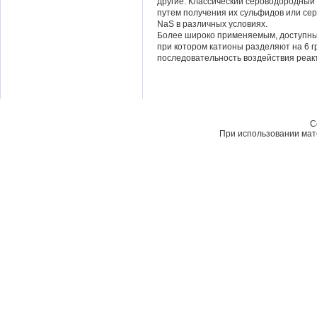
другие. Классический сероводородный 
путем получения их сульфидов или се
NaS в различных условиях.
Более широко применяемым, доступны
при котором катионы разделяют на 6 гр
последовательность воздействия реак
C
При использовании мате