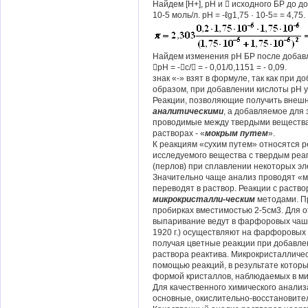
Найдем [H+], pH и  исходного БР до доба
10-5 моль/л. рН = -ℓg1,75 · 10-5= = 4,75.
Найдем изменения рН БР после добав
рН = -с/ = - 0,01/0,1151 = - 0,09.
знак «-» взят в формуле, так как при 
образом, при добавлении кислоты рН ум
Реакции, позволяющие получить внеш
аналитическими
, а добавляемое для 
проводимые между твердыми веществам
растворах - «
мокрым путем
».
К реакциям «сухим путем» относятся 
исследуемого вещества с твердым реа
(перлов) при сплавлении некоторых эл
Значительно чаще анализ проводят «м
переводят в раствор. Реакции с раств
микрокристалли-ческим
методами. П
пробирках вместимостью 2-5см3. Для 
выпаривание ведут в фарфоровых чашеч
1920 г.) осуществляют на фарфоровых 
получая цветные реакции при добавле
раствора реактива. Микрокристалличе
помощью реакций, в результате котор
формой кристаллов, наблюдаемых в ми
Для качественного химического анализ
основные, окислительно-восстановите