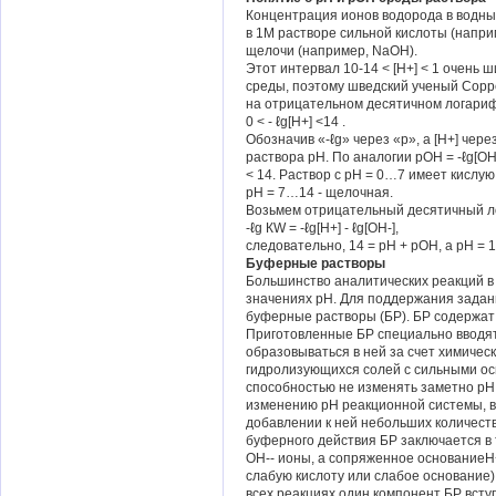
Концентрация ионов водорода в водны
в 1М растворе сильной кислоты (наприм
щелочи (например, NaOH).
Этот интервал 10-14 < [Н+] < 1 очень 
среды, поэтому шведский ученый Сорре
на отрицательном десятичном логариф
0 < - ℓg[Н+] <14 .
Обозначив «-ℓg» через «р», а [Н+] че
раствора рН. По аналогии рОН = -ℓg[ОН
< 14. Раствор с рН = 0…7 имеет кислую
рН = 7…14 - щелочная.
Возьмем отрицательный десятичный л
-ℓg КW = -ℓg[Н+] - ℓg[ОН-],
следовательно, 14 = рН + рОН, а рН = 1
Буферные растворы
Большинство аналитических реакций в
значениях рН. Для поддержания задан
буферные растворы (БР). БР содержат
Приготовленные БР специально вводят 
образовываться в ней за счет химичес
гидролизующихся солей с сильными ос
способностью не изменять заметно рН 
изменению рН реакционной системы, в 
добавлении к ней небольших количест
буферного действия БР заключается в 
ОН-- ионы, а сопряженное основаниеН+
слабую кислоту или слабое основание)
всех реакциях один компонент БР всту