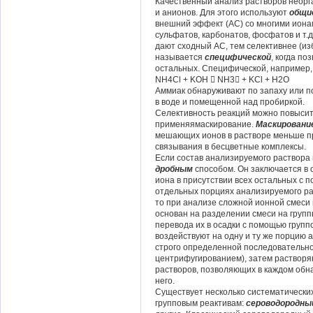
Качественный анализ растворов неорг
и анионов. Для этого используют
общи
внешний эффект (АС) со многими иона
сульфатов, карбонатов, фосфатов и т.д
дают сходный АС, тем селективнее (из
называется
специфической
, когда по
остальных. Специфической, например,
NH4Cl + KOH  NH3 + KCl + H2O
Аммиак обнаруживают по запаху или п
в воде и помещенной над пробиркой.
Селективность реакций можно повысить
применяямаскирование.
Маскировани
мешающих ионов в растворе меньше п
связывания в бесцветные комплексы.
Если состав анализируемого раствора 
дробным
способом. Он заключается в
иона в присутствии всех остальных с 
отдельных порциях анализируемого ра
то при анализе сложной ионной смеси
основан на разделении смеси на груп
перевода их в осадки с помощью групп
воздействуют на одну и ту же порцию 
строго определенной последовательнос
центрифугированием), затем раствор
растворов, позволяющих в каждом обн
него.
Существует несколько систематически
групповым реактивам:
сероводородны