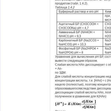
продуктом (табл. 1.4.2).
Таблица 1.4.2
Буферный раствор и его рН
Хим
при
кис
Ацетатный БР (СН3СООН +
СН3
СН3СООNa) pH = 4,7
СН3
Аммиачный БР (NH4OH +
NH4
NH4Cl) рН = 9,3
H2
Карбонатный БР (Na2CO3 +
Na2
NaHCO3) рН = 10,3
NaH
Фосфатный БР (Na2HPO4 +
Na2
NaH2PO4) рН = 8
NaH
Уравнение для вычисления рН БР, сост
вывести следующим образом.
Слабая кислота НАn диссоциирует с о
+ Аn-
по ЗДМ:
Для слабой кислоты концентрацию не
концентрации кислоты, т.е. [НАn] = c 
нацело (полностью), поэтому концентр
образовавшегосявследствие диссоциац
диссоциации слабой кислоты НАn, поэто
полученное в уравнение для К(НАn)