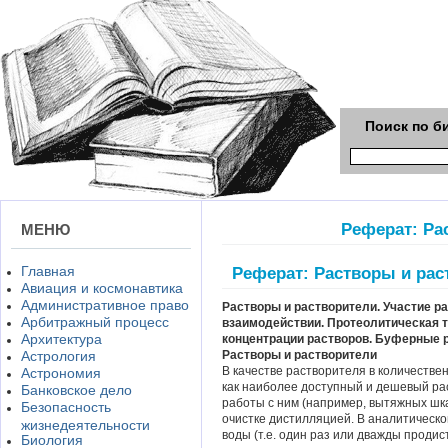
Поиск по б
Реферат: Ра
МЕНЮ
Главная
Реферат: Растворы и рас
Авиация и космонавтика
Административное право
Растворы и растворители. Участие р
Арбитражный процесс
взаимодействии. Протеолитическая 
Архитектура
концентрации растворов. Буферные 
Астрология
Растворы и растворители
В качестве растворителя в количестве
Астрономия
как наиболее доступный и дешевый ра
Банковское дело
работы с ним (например, вытяжных шка
Безопасность
очистке дистилляцией. В аналитическо
жизнедеятельности
воды (т.е. один раз или дважды проди
Биология