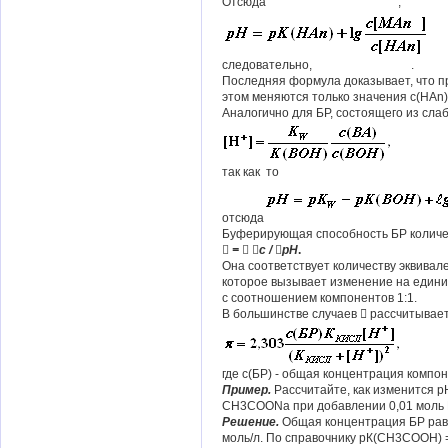
Отсюда ,
следовательно, .
Последняя формула доказывает, что пр
этом меняются только значения с(НАn) 
Аналогично для БР, состоящего из сла
так как то
отсюда
Буферирующая способность БР колич
 =  с / рН
.
Она соответствует количеству эквивал
которое вызывает изменение на едини
с соотношением компонентов 1:1.
В большинстве случаев  рассчитыва
где с(БР) - общая концентрация компо
Пример.
Рассчитайте, как изменится рН
СН3СООNa при добавлении 0,01 моль 
Решение.
Общая концентрация БР равн
моль/л. По справочнику рК(СН3СООН) =