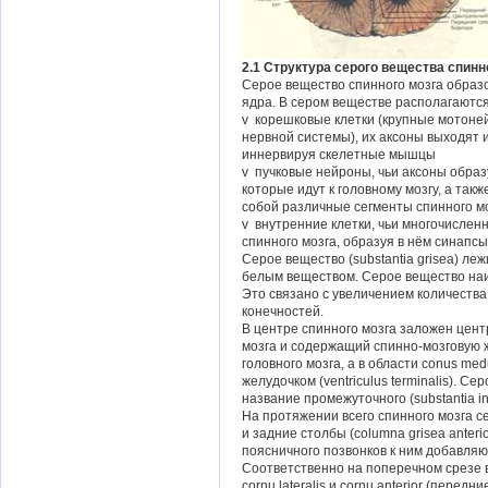
2.1 Структура серого вещества спинн
Серое вещество спинного мозга образ
ядра. В сером веществе располагаютс
v корешковые клетки (крупные мотон
нервной системы), их аксоны выходят 
иннервируя скелетные мышцы
v пучковые нейроны, чьи аксоны обра
которые идут к головному мозгу, а так
собой различные сегменты спинного м
v внутренние клетки, чьи многочислен
спинного мозга, образуя в нём синапс
Серое вещество (substantia grisea) леж
белым веществом. Серое вещество наи
Это связано с увеличением количеств
конечностей.
В центре спинного мозга заложен цент
мозга и содержащий спинно-мозговую ж
головного мозга, а в области conus me
желудочком (ventriculus terminalis). 
название промежуточного (substantia int
На протяжении всего спинного мозга 
и задние столбы (columna grisea anterior 
поясничного позвонков к ним добавляют
Соответственно на поперечном срезе в 
cornu lateralis и cornu anterior
(передние