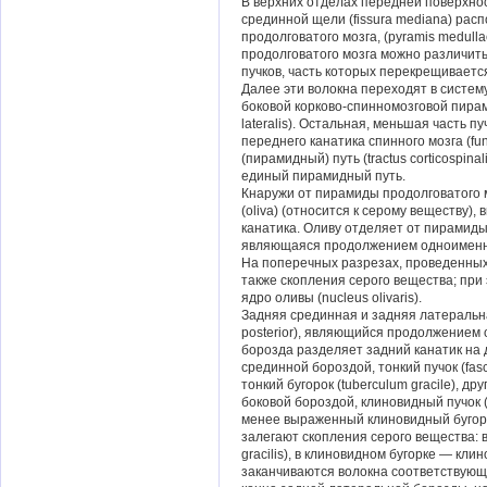
В верхних отделах передней поверхнос
срединной щели (fissura mediana) рас
продолговатого мозга, (pyramis medull
продолговатого мозга можно различить
пучков, часть которых перекрещивается
Далее эти волокна переходят в систему
боковой корково-спинномозговой пирамидн
lateralis). Остальная, меньшая часть пу
переднего канатика спинного мозга (fun
(пирамидный) путь (tractus corticospinal
единый пирамидный путь.
Кнаружи от пирамиды продолговатого 
(oliva) (относится к серому веществу)
канатика. Оливу отделяет от пирамиды п
являющаяся продолжением одноименно
На поперечных разрезах, проведенных 
также скопления серого вещества; пр
ядро оливы (nucleus olivaris).
Задняя срединная и задняя латеральна
posterior), являющийся продолжением 
борозда разделяет задний канатик на д
срединной бороздой, тонкий пучок (fasc
тонкий бугорок (tuberculum gracile), 
боковой бороздой, клиновидный пучок (
менее выраженный клиновидный бугорок
залегают скопления серого вещества: в
gracilis), в клиновидном бугорке — кли
заканчиваются волокна соответствующих