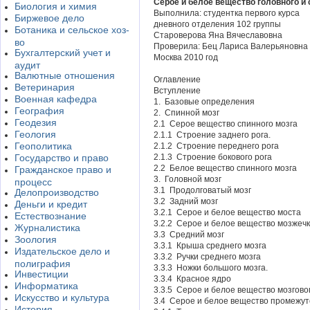
Серое и белое вещество головного и 
Биология и химия
Выполнила: студентка первого курса
Биржевое дело
дневного отделения 102 группы
Ботаника и сельское хоз-
Староверова Яна Вячеславовна
во
Проверила: Бец Лариса Валерьяновна
Бухгалтерский учет и
Москва 2010 год
аудит
Валютные отношения
Оглавление
Ветеринария
Вступление
Военная кафедра
1. Базовые определения
География
2. Спинной мозг
Геодезия
2.1 Серое вещество спинного мозга
Геология
2.1.1 Строение заднего рога.
Геополитика
2.1.2 Строение переднего рога
Государство и право
2.1.3 Строение бокового рога
2.2 Белое вещество спинного мозга
Гражданское право и
3. Головной мозг
процесс
3.1 Продолговатый мозг
Делопроизводство
3.2 Задний мозг
Деньги и кредит
3.2.1 Серое и белое вещество моста
Естествознание
3.2.2 Серое и белое вещество мозжеч
Журналистика
3.3 Средний мозг
Зоология
3.3.1 Крыша среднего мозга
Издательское дело и
3.3.2 Ручки среднего мозга
полиграфия
3.3.3 Ножки большого мозга.
Инвестиции
3.3.4 Красное ядро
Информатика
3.3.5 Серое и белое вещество мозгово
Искусство и культура
3.4 Серое и белое вещество промежут
История