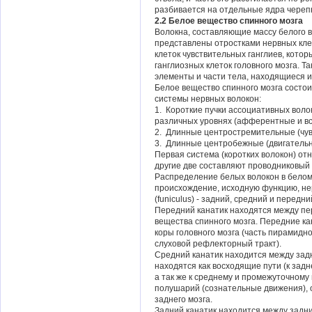
разбивается на отдельные ядра череп
2.2 Белое вещество спинного мозга
Волокна, составляющие массу белого 
представлены отростками нервных клет
клеток чувствительных ганглиев, котор
ганглиозных клеток головного мозга. 
элементы и части тела, находящиеся ин
Белое вещество спинного мозга состои
системы нервных волокон:
1. Короткие пучки ассоциативных воло
различных уровнях (афферентные и в
2. Длинные центростремительные (чу
3. Длинные центробежные (двигатель
Первая система (коротких волокон) отн
другие две составляют проводниковый 
Распределение белых волокон в бело
происхождение, исходную функцию, нер
(funiculus) - задний, средний и передни
Передний канатик находятся между пе
вещества спинного мозга. Передние ка
коры головного мозга (часть пирамидно
слуховой рефлекторный тракт).
Средний канатик находится между задн
находятся как восходящие пути (к зад
а так же к среднему и промежуточному 
полушарий (сознательные движения), о
заднего мозга.
Задний канатик находится между задни