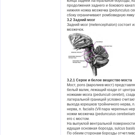
конца задней латеральной борозды, на
продолжения заднего и бокового кана
нижняя ножка мозжечка (pedunculus cere
сбоку ограничивают ромбовидную ямку 
3.2 Задний мозг
Задний мозг (metencephalon) состоит и
мозжечок.
3.2.1 Серое и белое вещество моста
Мост, pons (варолиев мост) представл
белый валик, лежащий кзади от центра
ножками мозга (pedunculi cerebri), сза
латеральной границей условно считаю
выхода корешков тройничного нерва, n.
нерва, n. facialis (VII пара черепных 
ножки мозжечка (peduncuius cerebeiia
его с мостом.
На выпуклой вентральной поверхности
идущая основная борозда, sulcus basilar
По обеим сторонам борозды отчетлив