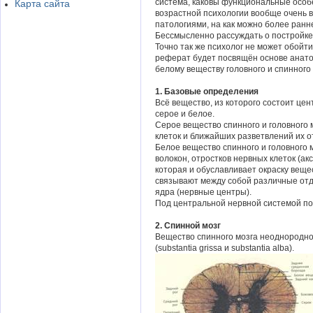
система, каковы функциональные особе
Карта сайта
возрастной психологии вообще очень 
патологиями, на как можно более ранн
Бессмысленно рассуждать о постройке 
Точно так же психолог не может обойти
реферат будет посвящён основе анато
белому веществу головного и спинного 
1. Базовые определения
Всё вещество, из которого состоит цен
серое и белое.
Серое вещество спинного и головного 
клеток и ближайших разветвлений их о
Белое вещество спинного и головного 
волокон, отростков нервных клеток (а
которая и обуславливает окраску вещ
связывают между собой различные от
ядра (нервные центры).
Под центральной нервной системой по
2. Спинной мозг
Вещество спинного мозга неоднородно
(substantia grissa и substantia alba).