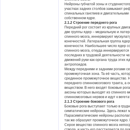
Нейроны губчатой зоны и студенистого 
участках задних столбов замыкают ре
спинальных ганглиев и двигательными 
собственном ядре.
2.1.2 Строение переднего рога
Передний рог состоит из крупных дви
две группы ядер – медиальную и лате
спинного мозга, иннервируют мускулат
конечностей. Латеральная группа ядер
конечности. Наибольшее число ядер с
спинного мозга, откуда иннервируются
последних в трудовой деятельности че
движений руки как органа труда этих я
антропоидов.
Между передними и задними рогами се
промежуточная зона. Та её часть, кот
срединное промежуточное вещество. Н
переднего спинномозгового тракта, а
веществом. В него входят боковые рога
аксоны которых выходят из спинного м
спинномозговых нервов и идут к вегет
2.1.3 Строение бокового рога
Боковые рога выступают только в груд
симпатические нейроны. Здесь лежат
Парасимпатические нейроны располага
так же образуют промежуточное ядро. 
Серое вещество спинного мозга непос
ствола, и часть его расстилается по р