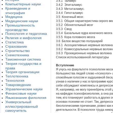
3.4.1 Таламус
Компьютерные науки
3.4.2 Эпиталамус
Краеведение и
3.4.3 Метаталамус.
этнография
3.4.4 Гипоталамус
Медицина
3.5 Конечный мозг.
Медицинские науки
3.5.1 Общая характеристика серого ве
Промышленность
3.5.2 Обонятельный мозг
3.5.3 Свод
производство
3.5.4 Базальные ядра конечного мозга
Психология и педагогика
3.5.5 Кора головного мозга
Религия и мифология
3.6 Белое вещество полушарий
Статистика
3.6.1 Ассоциативные нервные волокна
Страхование
3.6.2 Комиссуральные нервные волокн
Строительство
3.6.3 Проекционные нервные волокна
Схемотехника
Список использованной литературы
Таможенная система
Теория государства и
Вступление
права
Я учусь на факультете психологии моск
Теория организации
большинства людей слово «психолог» 
Теплотехника
спокойным голосом и задушевной бесе
Технология
узнав о наличии у нас в программе ку
Товароведение
себе обсуждают комплексы и депрессию
Управленческие науки
Я, например, не могу пренебречь этой
Финансовые науки
на кафедре психофизиологии, а она ра
Языкознание филология
тем, кто планирует работать в других 
Универсальный
основах психики не стоит. Так, депрес
биологическими причинами, ровно как
иллюстрированный
деятельности. В психологи труда никогд
самоучитель