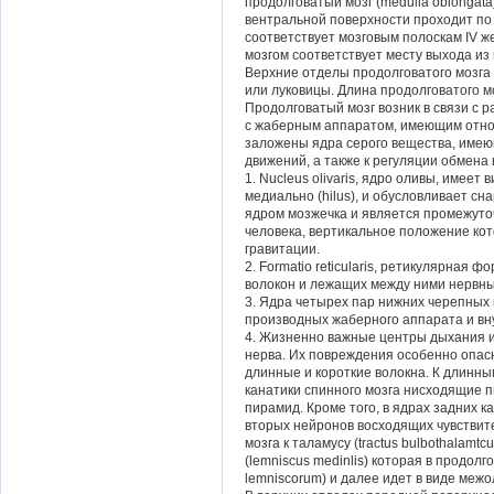
продолговатый мозг (medulla oblongata
вентральной поверхности проходит по
соответствует мозговым полоскам IV 
мозгом соответствует месту выхода из
Верхние отделы продолговатого мозга 
или луковицы. Длина продолговатого мо
Продолговатый мозг возник в связи с р
с жаберным аппаратом, имеющим отно
заложены ядра серого вещества, име
движений, а также к регуляции обмена
1. Nucleus olivaris, ядро оливы, имеет
медиально (hilus), и обусловливает с
ядром мозжечка и является промежут
человека, вертикальное положение ко
гравитации.
2. Formatio reticularis, ретикулярная
волокон и лежащих между ними нервны
3. Ядра четырех пар нижних черепных 
производных жаберного аппарата и вн
4. Жизненно важные центры дыхания 
нерва. Их повреждения особенно опас
длинные и короткие волокна. К длинн
канатики спинного мозга нисходящие 
пирамид. Кроме того, в ядрах задних кан
вторых нейронов восходящих чувствите
мозга к таламусу (tractus bulbothalamt
(lemniscus medinlis) которая в продол
lemniscorum) и далее идет в виде межо