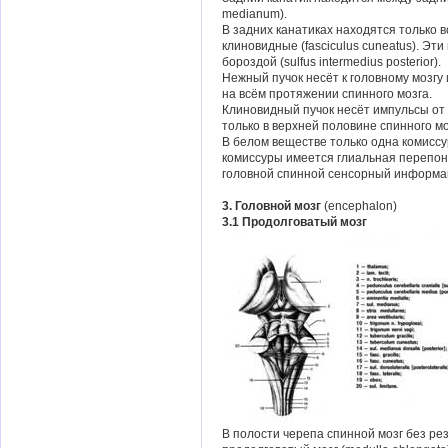
medianum).
В задних канатиках находятся только во
клиновидные (fasciculus cuneatus). Эт
бороздой (sulfus intermedius posterior).
Нежный пучок несёт к головному мозгу
на всём протяжении спинного мозга.
Клиновидный пучок несёт импульсы от 
только в верхней половине спинного мо
В белом веществе только одна комиссур
комиссуры имеется глиальная перепон
головной спинной сенсорный информ
3. Головной мозг
(encephalon)
3.1 Продолговатый мозг
В полости черепа спинной мозг без ре