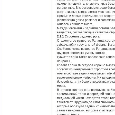
находятся двигательные клетки, в боко
вставочные. В крестцовом отделе боко
вегетативные клетки лежат у основани
Правые и левые столбы серого вещест
(commissura grissa posterior и commiss
каналом спинного мозга.
Между боковыми и задними рогами бел
вещества, составляющие сетчатое обр
2.1.1 Строение заднего рога
Студенистое вещество Роланда состои
звёздчатой и треугольной формы. Их 
Особенно четко вещество Роланда выр
грудном несколько уменьшается.
Губчатая зона также образована глиа
нейроны.
Краевая зона Лиссауэра хорошо выраж
состоит из центральных отростков кле
мозг в составе задних корешков (radix 
веретеновидные нейроны. Их дендриты 
боковой канатик белого вещества и уч
мозга.
В головке заднего рога находится собс
таламический тракт и передний спинном
медиальной части находится столб Кла
тянется от I грудного до II поясничног
которые образуют задний спинномозгов
занята нейронами, которые участвуют 
спинного мозга.