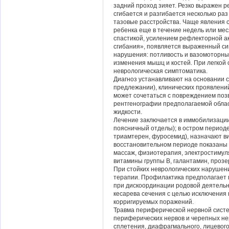
задний проход зияет. Резко выражен р
сгибается и разгибается несколько раз
тазовые расстройства. Чаще явления с
ребенка еще в течение недель или мес
спастикой, усилением рефлекторной а
сгибания», появляется выраженный си
нарушения: потливость и вазомоторн
изменения мышц и костей. При легкой
неврологическая симптоматика.
Диагноз устанавливают на основании 
предлежании), клинических проявлений
может сочетаться с повреждением поз
рентгенографии предполагаемой обла
жидкости.
Лечение заключается в иммобилизаци
поясничный отделы); в остром период
триамтерен, фуросемид), назначают вик
восстановительном периоде показаны 
массаж, физиотерапия, электростимуля
витамины группы В, галантамин, прозе
При стойких неврологических нарушен
терапии. Профилактика предполагает 
при дискоординации родовой деятельн
кесарева сечения с целью исключения 
корригируемых поражений.
Травма периферической нервной систе
периферических нервов и черепных не
сплетения, диафрагмального, лицевог