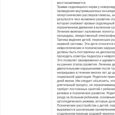
восстанавливается.
Травма седалищного нерва у новорожд
проведения внутримышечных инъекций 
гипертонических растворов глюкозы, а
результате чего возможно развитие сп
которая снабжает кровью седалищный
ограничением движения в коленном су
Лечение включает наложение лонгеты н
процедуры, лекарственный электрофор
Тактика ведения детей, перенесших р
нервной системы. Эти дети относятся 
неврологических и психических наруш
должны быть поставлены на диспансерн
проходить осмотры педиатра и невроп
Это позволит своевременно и адекват
на ранних этапах развития. Лечение 
двигательными нарушениями после тр
непрерывно в течение многих лет до 
социальной адаптации. Родители прин
дней жизни. Им следует объяснять, ч
длительный процесс, не ограничивающ
требует постоянных занятий с ребенко
речевое и психическое развитие. Род
ухода за больным ребенком, основным
ортопедического режима, которые дол
Психические расстройства у детей, п
выражаются различными проявлениями 
отдаленном периоде родовой черепно-