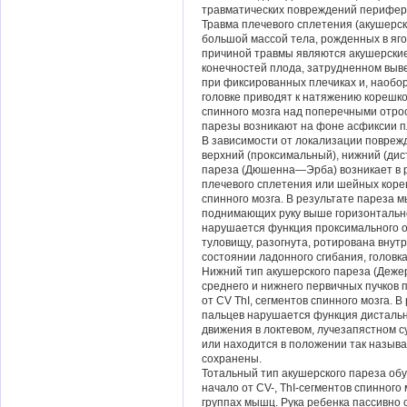
травматических повреждений перифер
Травма плечевого сплетения (акушерск
большой массой тела, рожденных в яг
причиной травмы являются акушерски
конечностей плода, затрудненном выве
при фиксированных плечиках и, наобор
головке приводят к натяжению корешк
спинного мозга над поперечными отро
парезы возникают на фоне асфиксии п
В зависимости от локализации повреж
верхний (проксимальный), нижний (дис
пареза (Дюшенна—Эрба) возникает в р
плечевого сплетения или шейных коре
спинного мозга. В результате пареза 
поднимающих руку выше горизонтально
нарушается функция проксимального о
туловищу, разогнута, ротирована внутр
состоянии ладонного сгибания, головка
Нижний тип акушерского пареза (Деже
среднего и нижнего первичных пучков 
от CV ThI, сегментов спинного мозга. 
пальцев нарушается функция дистальн
движения в локтевом, лучезапястном су
или находится в положении так называ
сохранены.
Тотальный тип акушерского пареза об
начало от CV-, ТhI-сегментов спинног
группах мышц. Рука ребенка пассивно с