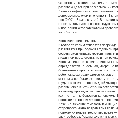
Осложнения кефалогематомы: анемия, 
развивающаяся при рассасывании кров
Лечение кефалогематомы заключается
донорским молоком в течение 3–4 дней
дня (0,001 г 3 раза внутрь). В некото
с отсасыванием крови с последующим
и нагноении кефалогематомы проводит
антибиотики.
Кровоизлияния в мышцы
К более тяжелым относятся поврежден
развивается при родах в ягодичном п
сосцевидной мышцы, кровоизлияние, и
ягодичном предлежании или при рожде
Кровь изливается во влагалище мышцы
определяется небольшая, умеренно пл
болезненная при пальпации опухоль. И
ребенка, когда развивается кривошея:
мышцы, а подбородок повернут в про
грудиноключично-сосцевидной мышцы 
развившейся внутриутробно вследстви
на мышцу при недостаточном количес
как плотная, не болезненная опухоль.
происходит кровоизлияние, что еще 
Лечение: Лечение гематомы в мышцу п
сторону особенно во время сна во из
положения головы, несколько позже — 
электрофорез. Рекомендуется впрыскив