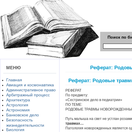
Поиск по б
Реферат: Родов
МЕНЮ
Главная
Реферат: Родовые трав
Авиация и космонавтика
Административное право
РЕФЕРАТ
Арбитражный процесс
По предмету:
Архитектура
«Сестринское дело в педиатрии»
Астрология
ПО ТЕМЕ:
РОДОВЫЕ ТРАВМЫ НОВОРОЖДЕННЫ
Астрономия
Банковское дело
Путь малыша на свет не устлан розам
Безопасность
травмах…
жизнедеятельности
Патология новорожденных является од
Биология