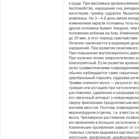
к груди. При массивных кровоизлияния
беспокойство, нарушение сна, ригидно
косоглазие, тремор, судороги. Мышеч
рефлексы. На 3—4-й день жизни иног
изменением окраски половины тела нов
другая половина бывает бледнее, чем 
положении ребенка на боку. Изменение
до 20 мин, в этот период самочувствие
Лечение заключается в коррекции дых
нарушений. При развитии реактивного
При повышении внутричерепного давл
При наличии легких неврологических р
благоприятный. Если развитие кровои
(или) травматическими повреждениями,
обычно наблюдаются такие серьезные 
церебральный паралич, задержка речев
Травма спинного мозга — результат в
тракция или ротация) при патологичес
растяжению, сдавлению и разрывам спи
его связочный аппарат у новорожденны
сверху фиксирован продолговатым мозг
конским хвостом. Поэтому повреждени
верхнегрудном отделах, т.е. в местах
мозга. Чрезмерное растяжение позвоно
его вклинению в большое затылочное 
Клинические проявления зависят от ст
тяжелых случаях выражена картина сп
гипотония, арефлексия, диафрагмально