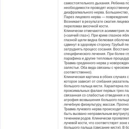
самостоятельного дыхания. Ребенка п
необходимости проводят искусственну
диафрагмального нерва. Большинство 
Парез лицевого нерва — повреждение в
Возникает в результате сжатия лицево
переломах височной кости.
Клинически отмечаются асимметрия ли
(«заячий глаз»). При крике глазное яб
глазной щели видна белковая оболочка
сдвинут в здоровую сторону. Грубый п
затруднять процесс сосания. Восстано
специфического лечения. При более г
парафина и другие тепловые процеду
Травма срединного нерва у новорожден
запястье. Оба вида связаны с чрескож
соответственно).
Клиническая картина в обоих случаях 
которое зависит от сгибания указател
большого пальца кисти. Характерна по
проксимальных фаланг первых трех па
связанная со слабостью отведения и 
атрофия возвышения большого пальца.
лечебную физкультуру, массаж. Прогно
Травма лучевого нерва происходит при
быть вызвано неправильным внутриут
течением родов. Клинически проявля
лучевой кости, что соответствует зоне
большого пальца (свисание кисти). В 