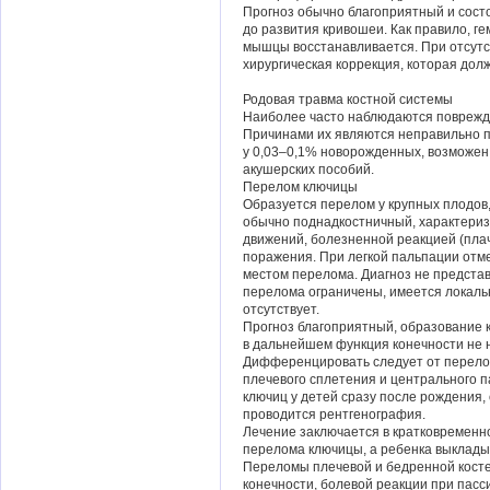
Прогноз обычно благоприятный и сост
до развития кривошеи. Как правило, г
мышцы восстанавливается. При отсутс
хирургическая коррекция, которая дол
Родовая травма костной системы
Наиболее часто наблюдаются поврежде
Причинами их являются неправильно 
у 0,03–0,1% новорожденных, возможен
акушерских пособий.
Перелом ключицы
Образуется перелом у крупных плодов
обычно поднадкостничный, характериз
движений, болезненной реакцией (плач
поражения. При легкой пальпации отм
местом перелома. Диагноз не представ
перелома ограничены, имеется локаль
отсутствует.
Прогноз благоприятный, образование к
в дальнейшем функция конечности не 
Дифференцировать следует от перелом
плечевого сплетения и центрального п
ключиц у детей сразу после рождения,
проводится рентгенография.
Лечение заключается в кратковременн
перелома ключицы, а ребенка выклады
Переломы плечевой и бедренной косте
конечности, болевой реакции при пас