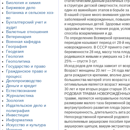
статистическим данным различных ст
Биология и химия
в структуре детской смертности, поэ
Биржевое дело
один из важнейших этапов в борьбе за
Ботаника и сельское хоз-
В нашей стране много внимания уделя
во
заболеваний новорожденных, повышен
Бухгалтерский учет и
и недоношенных детей. Здоровье ново
аудит
здоровья матери, течения родов, усл
Валютные отношения
способа вскармливания и др.
Ветеринария
По определению Всемирной организац
Военная кафедра
периодом называют период от 28-й нед
География
новорожденного. В СССР принято счит
Геодезия
беременности 28 нед, массу тела плода
Геология
родившихся живыми и умерших на 1-й н
Геополитика
25% — спустя 3 сут.
Государство и право
Исход родов для плода зависит от воз
Возраст женщины 20 лет — 24 года яв
Гражданское право и
дети рождаются крепкими, вполне дон
процесс
большинства матерей этого возраста с
Делопроизводство
оптимальным является возраст женщин
Деньги и кредит
30 лет и при вторых родах старше 35 
Естествознание
РОДОВАЯ ТРАВМА НОВОРОЖДЁННЫХ. Ф
Журналистика
травме, являются неправильное полож
Зоология
размерами малого таза беременной (к
Издательское дело и
внутриутробного развития плода (хрон
полиграфия
переношенность, длительность акта ро
Инвестиции
Непосредственной причиной родового
Информатика
выполняемые акушерские пособия при 
Искусство и культура
акушерских щипцов, вакуум-экстрактора
История