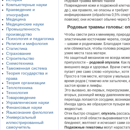
Родовая травма мягких тканей
Компьютерные науки
Повреждения кожи и подкожной клетчат
Краеведение и
др.), как правило, не опасны и требую
этнография
инфицирования (обработка 0,5% спирт
Медицина
повязки); они исчезают обычно через 5
Медицинские науки
Родовые травмы головы: оп
Промышленность
производство
Чтобы свести риск к минимуму, природ
Психология и педагогика
эластичными косточками черепа, соед
Религия и мифология
– швами и родничками. Благодаря тако
Статистика
или сближаться, чтобы головка рождаю
Страхование
узкие места таза матери.
Но защитный механизм не всегда може
Строительство
припухлости –
родовой опухоли
. Как 
Схемотехника
внешнего вида и здоровья. Врачи счит
Таможенная система
пугает уже само слово «опухоль», хотя
Теория государства и
Просто в том месте, которое у малыша
права
время родов ( темечко или затылочек, а 
Теория организации
застоя крови и лимфы.
Теплотехника
Это вызвано, во-первых, перегрузками
Технология
вторых, разницей между давлением вну
Товароведение
перепада лопаются сосудики, возникаю
Управленческие науки
Иногда здесь же образуются пузыри в
Финансовые науки
жидкостью.
Языкознание филология
Отек быстро спадает,
опухоль
рассасы
Универсальный
кожица в этой области выравнивается б
иллюстрированный
бледнеют, желтеют и исчезают сами со
самоучитель
Подкожные гематомы
могут нарастать