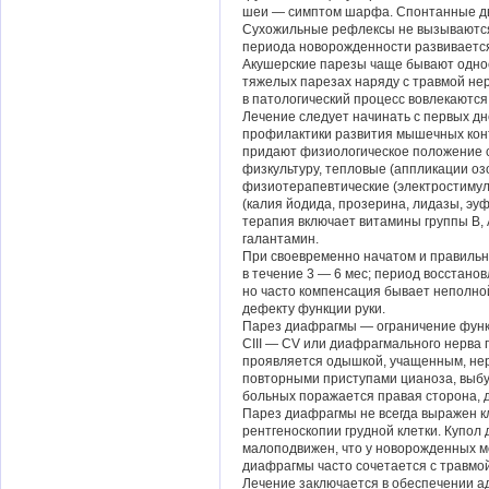
шеи — симптом шарфа. Спонтанные дв
Сухожильные рефлексы не вызываются.
периода новорожденности развивается
Акушерские парезы чаще бывают однос
тяжелых парезах наряду с травмой не
в патологический процесс вовлекаются
Лечение следует начинать с первых дн
профилактики развития мышечных конт
придают физиологическое положение с
физкультуру, тепловые (аппликации оз
физиотерапевтические (электростиму
(калия йодида, прозерина, лидазы, эу
терапия включает витамины группы В, 
галантамин.
При своевременно начатом и правильн
в течение 3 — 6 мес; период восстанов
но часто компенсация бывает неполно
дефекту функции руки.
Парез диафрагмы — ограничение функ
CIII — CV или диафрагмального нерва 
проявляется одышкой, учащенным, не
повторными приступами цианоза, выбу
больных поражается правая сторона, 
Парез диафрагмы не всегда выражен к
рентгеноскопии грудной клетки. Купол
малоподвижен, что у новорожденных м
диафрагмы часто сочетается с травмой
Лечение заключается в обеспечении а