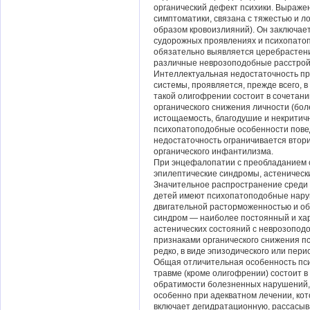
органический дефект психики. Выражен
симптоматики, связана с тяжестью и л
образом кровоизлияний). Он заключает
судорожных проявлениях и психопатоп
обязательно выявляется церебрастени
различные неврозоподобные расстройс
Интеллектуальная недостаточность пр
системы, проявляется, прежде всего,
такой олигофрении состоит в сочетани
органического снижения личности (бо
истощаемость, благодушие и некритичн
психопатоподобные особенности повед
недостаточность ограничивается втори
органического инфантилизма.
При энцефалопатии с преобладанием
эпилептические синдромы, астеническ
Значительное распространение среди 
детей имеют психопатоподобные нару
двигательной расторможенностью и о
синдром — наиболее постоянный и хар
астенических состояний с неврозоподоб
признаками органического снижения п
редко, в виде эпизодического или пери
Общая отличительная особенность пси
травме (кроме олигофрении) состоит 
обратимости болезненных нарушений, 
особенно при адекватном лечении, ко
включает дегидратационную, рассасы