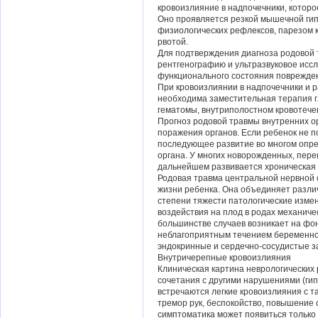
кровоизлияние в надпочечники, которо
Оно проявляется резкой мышечной гипо
физиологических рефлексов, парезом 
рвотой.
Для подтверждения диагноза родовой 
рентгенографию и ультразвуковое исс
функционального состояния поврежден
При кровоизлиянии в надпочечники и 
необходима заместительная терапия 
гематомы, внутриполостном кровотече
Прогноз родовой травмы внутренних ор
поражения органов. Если ребенок не п
последующее развитие во многом опр
органа. У многих новорожденных, пере
дальнейшем развивается хроническая 
Родовая травма центральной нервной 
жизни ребенка. Она объединяет различ
степени тяжести патологические изме
воздействия на плод в родах механиче
большинстве случаев возникает на фо
неблагоприятным течением беременнос
эндокринные и сердечно-сосудистые з
Внутричерепные кровоизлияния
Клиническая картина неврологических 
сочетания с другими нарушениями (гип
встречаются легкие кровоизлияния с т
тремор рук, беспокойство, повышение
симптоматика может появиться только