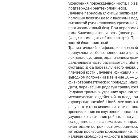
укорочения поврежденной кости. При в
подтвержден рентгенологически.
Лечение перелома ключицы заключаетс
помощью повязки Дезо с валиком в по
вытянутой руки к туловищу сроком на 
противоположный бок). При переломах
иммобилизация конечности (после реп
(чаще с помощью лейкопластыря). Про
костей благоприятный.
Травматический эпифизголиз плечевой 
припухлостью, болезненностью и крепи
локтевого суставов, ограничением дви
дальнейшем часто развивается сгибате
суставах из-за пареза лучевого нерва
плечевой кости. Лечение: фиксация и
выгодном положении в течение 10 — 
физиотерапевтических процедур, масс
Дети, перенесшие родовую травму кост
Родовая травма внутренних органов вс
механических воздействий на плод пр
акушерских пособий. Наиболее часто п
результате кровоизлияния в эти органы
кровоизлияния во внутренние органы н
ухудшение состояния ребенка наступае
вследствие разрыва гематомы и нарас
симптомами острой постгеморрагическ
который произошло кровоизлияние. Пр
наличие свободной жидкости в брюшно