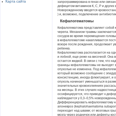
Карта сайта
запрограммирована в генах или связа
дефицитом витаминов К, С, Р и других
Новорожденному вводятся кровоостан
) и, возможно, подключение антибиотик
Кефалогематомы
Кефалогематома представляет собой к
черепа. Механизм травмы заключается
сосудов во время перемещения головы 
в кефалогематоме накапливается пост
вскоре после рождения, продолжает ув
ребенка.
Кефалогематома располагается на одн
и лобной, еще реже на височной. Она в
остается жидкой. В связи с тем, что н
границы кефалогематомы не выходят з
опухолью не изменена. Под кефалогем
который возможно сообщение с эпидур
консистенцию, иногда флюктуирует, и 
опухоль начинает уменьшаться в разме
значительных кровоизлияниях рассасы
на месяцы. В этих случаях надкостниц
оссифицируется, что приводит к дефо
наблюдается у 0,3–0,5% новорожденны
Дифференцировать кефалогематому над
апоневроз (kephalohaematoma subapone
переходит над швами; от мозговых гр
мозга через родничок или дефекты кос