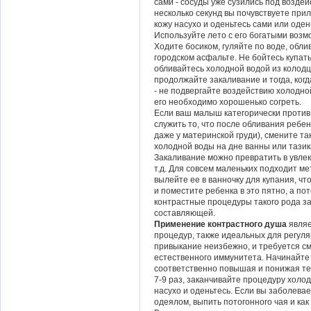
сами - сосуды уже сузились под возде
несколько секунд вы почувствуете прил
кожу насухо и оденьтесь сами или оден
Используйте лето с его богатыми воз
Ходите босиком, гуляйте по воде, обли
городском асфальте. Не бойтесь купат
обливайтесь холодной водой из колодца
продолжайте закаливание и тогда, ког
- не подвергайте воздействию холодно
его необходимо хорошенько согреть.
Если ваш малыш категорически против
служить то, что после обливания ребе
даже у материнской груди), смените та
холодной воды на дне ванны или тазик
Закаливание можно превратить в увлека
т.д. Для совсем маленьких подходит ме
вылейте ее в ванночку для купания, чт
и поместите ребенка в это пятно, а пот
контрастные процедуры такого рода за
составляющей.
Применение контрастного душа
являе
процедур, также идеальных для регуля
привыкание неизбежно, и требуется с
естественного иммунитета. Начинайте 
соответственно повышая и понижая те
7-9 раз, заканчивайте процедуру холод
насухо и оденьтесь. Если вы заболева
одеялом, выпить потогонного чая и как