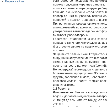
соки (естественно, домашнего приготов
Карта сайта
поможет улучшить утреннее самочувств
приток витаминов, отрегулирует работ
Конечно, очень хорошо использовать ме
проверьте - нет ли у вас или вашего м
попробуйте положить варенье или дже
При регулярном каждодневном использ
и поможетесебе во время острого сост
употребление вами определенных фрукт
вызывает у вас аллергию.
Если у вас нет аллергии на мед, восп
написано так много, что следует лишь 
благотворно влияет на нервную систем
покровы.
Чаще пейте зеленый чай. Старайтесь 
пищу, но не злоупотребляйте и салатам
ужина зелень и овощи, не сможет пере
просто-напросто положит их в "долгий 
Не перегружайте желудок и кишечник, 
болезненными процедурами. Желающим
фрукты, запеченое яблоко, небольшое 
ореховое молоко - залить грецкие оре
и напиток готов.
1.2 Рецепты
Лимонный сок.
Выжмите вручную или н
водой и добавьте мед (в случае аллерг
20 минут до еды. Имейте в виду, что о
2 часов.