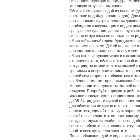
сильнодействующая процедура. Мален
холодную струю из-под крана.
Обливаться лучше водой из емкости (д
постарше подойдут тазик, ведро). Дл
повышенным внутричерепным давлени
необходима консультация с педиатро
сразу после купания, держа на руках в
сильная струя воды не попадала на род
обливаю/ныряем/водичка/дождичек и пр
за вашими словами. Детей постарше мо
равномерно попадает на голову и все 
обливаются из кувшинчиков и ковшиков,
отношении того, обливать с головой ил
интуицию, но помните, что малышей 
травмами и неврологическими отклонен
нашей семье принято обливаться с гол
особенно помогает при начинающейся 
Многие родители купают малышей по с
градусов. Попробуйте приучать ребенка
малыши гораздо хуже воспринимают го
до 35-34 градусов, и пускай она посте
для обливания не нужно готовить - про
опасаетесь, сделайте это чуть заране
пытайтесь превратить по-настоящему 
сосудов получится слабая, и вы не доб
вовсе не обязательно начинать с купан
пройти весь путь, если захотите.
После обливания дайте воде стечь по 