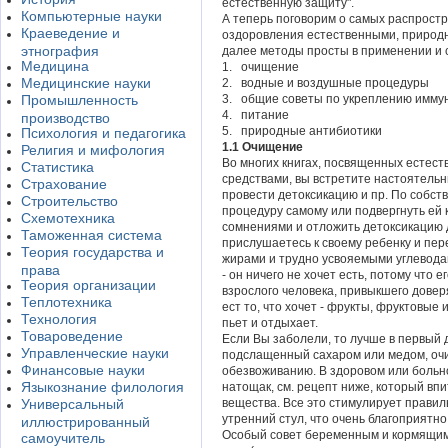
естественную защиту".
Компьютерные науки
А теперь поговорим о самых распрост
Краеведение и
оздоровления естественными, природ
этнография
далее методы просты в применении и 
Медицина
1. очищение
Медицинские науки
2. водные и воздушные процедуры
Промышленность
3. общие советы по укреплению имму
4. питание
производство
5. природные антибиотики
Психология и педагогика
1.1 Очищение
Религия и мифология
Во многих книгах, посвященных естес
Статистика
средствами, вы встретите настоятель
Страхование
провести детоксикацию и пр. По собст
Строительство
процедуру самому или подвергнуть ей 
Схемотехника
сомнениями и отложить детоксикацию д
Таможенная система
прислушаетесь к своему ребенку и пер
Теория государства и
жирами и трудно усвояемыми углевод
права
- он ничего не хочет есть, потому что 
Теория организации
взрослого человека, привыкшего доверя
Теплотехника
ест то, что хочет - фрукты, фруктовы
Технология
пьет и отдыхает.
Товароведение
Если Вы заболели, то лучше в первый 
Управленческие науки
подслащенный сахаром или медом, очи
Финансовые науки
обезвоживанию. В здоровом или больно
Языкознание филология
натощак, см. рецепт ниже, который вп
Универсальный
вещества. Все это стимулирует правил
утренний стул, что очень благоприятн
иллюстрированный
Особый совет беременным и кормящим
самоучитель