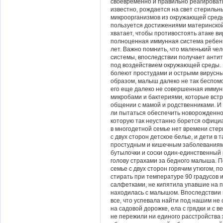
своевременно и правильно реагировать
известно, рождается на свет стерильн
микроорганизмов из окружающей среды
пользуется достижениями материнской
хватает, чтобы противостоять атаке ви
полноценная иммунная система ребенк
лет. Важно помнить, что маленький че
системы, впоследствии получает анти
под воздействием окружающей среды. 
болеют простудами и острыми вирусны
образом, малыш далеко не так беспомо
его еще далеко не совершенная иммун
микробами и бактериями, которые встр
общении с мамой и родственниками. И 
ли пытаться обеспечить новорожденном
которую так неустанно борется офици
в многодетной семье нет времени стери
с двух сторон детское белье, и дети в
простудным и кишечным заболеваниям.
бутылочки и соски один-единственный р
голову страхами за бедного малыша. П
семье с двух сторон горячим утюгом, 
стирать при температуре 90 градусов 
салфетками, не кипятила упавшие на по
находилась с малышом. Впоследствии 
все, что успевала найти под нашим не
на садовой дорожке, ела с грядки и с ве
не пережили ни единого расстройства 