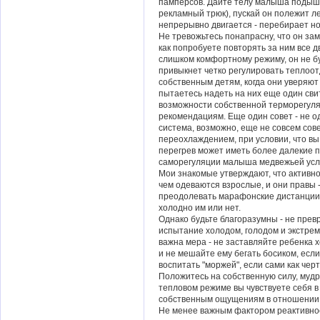
памперсов. Дайте телу малыша подыш
рекламный трюк), пускай он полежит л
непрерывно двигается - перебирает нож
Не тревожьтесь понапрасну, что он зам
как попробуете повторять за ним все д
слишком комфортному режиму, он не бу
привыкнет четко регулировать теплоот
собственным детям, когда они уверяют в
пытаетесь надеть на них еще один св
возможности собственной терморегуляц
рекомендациям. Еще один совет - не од
система, возможно, еще не совсем сов
переохлаждением, при условии, что вы
перегрев может иметь более далекие 
саморегуляции малыша медвежьей услу
Мои знакомые утверждают, что активно
чем одеваются взрослые, и они правы 
преодолевать марафонские дистанции.
холодно им или нет.
Однако будьте благоразумны - не прев
испытание холодом, голодом и экстрема
важна мера - не заставляйте ребенка х
и не мешайте ему бегать босиком, есл
воспитать "моржей", если сами как чер
Положитесь на собственную силу, мудр
тепловом режиме вы чувствуете себя 
собственным ощущениям в отношении 
Не менее важным фактором реактивнос