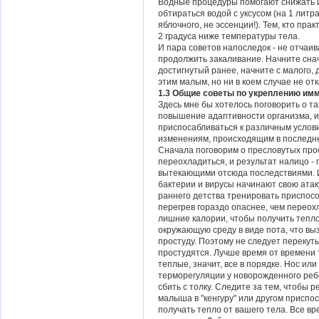
Водные процедуры помогают снижать и
обтираться водой с уксусом (на 1 литр
яблочного, не эссенции!). Тем, кто пр
2 градуса ниже температуры тела.
И пара советов напоследок - не отчаив
продолжить закаливание. Начните снач
достигнутый ранее, начните с малого,
этим малым, но ни в коем случае не отк
1.3 Общие советы по укреплению им
Здесь мне бы хотелось поговорить о т
повышение адаптивности организма, и
приспосабливаться к различным услови
изменениям, происходящим в последн
Сначала поговорим о пресловутых прос
переохладиться, и результат налицо - 
вытекающими отсюда последствиями. И
бактерии и вирусы начинают свою атак
раннего детства тренировать приспосо
перегрев гораздо опаснее, чем переох
лишние калории, чтобы получить тепло,
окружающую среду в виде пота, что вы
простуду. Поэтому не следует перекут
простудятся. Лучше время от времени 
теплые, значит, все в порядке. Нос или
терморегуляции у новорожденного реб
сбить с толку. Следите за тем, чтобы р
малыша в "кенгуру" или другом приспос
получать тепло от вашего тела. Все вр