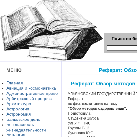
Поиск по б
Реферат: Обзо
МЕНЮ
Главная
Реферат: Обзор методов
Авиация и космонавтика
Административное право
УЛЬЯНОВСКИЙ ГОСУДАРСТВЕННЫЙ 
Арбитражный процесс
Реферат
Архитектура
по физ. воспитанию на тему:
Астрология
"Обзор методов оздоровления".
Подготовила:
Астрономия
Студентка 1курса
Банковское дело
УлГУ ФГНИСТ
Безопасность
Группы Т-12
жизнедеятельности
Думанова Ю.О.
Биология