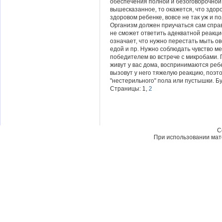
обеспечения полной и безоговорочной
вышесказанное, то окажется, что здоро
здоровом ребенке, вовсе не так уж и 
Организм должен приучаться сам спра
не сможет ответить адекватной реакцие
означает, что нужно перестать мыть ов
едой и пр. Нужно соблюдать чувство м
победителем во встрече с микробами. 
живут у вас дома, воспринимаются ребе
вызовут у него тяжелую реакцию, поэто
"нестерильного" пола или пустышки. Бу
Страницы: 1,
2
C
При использовании мате