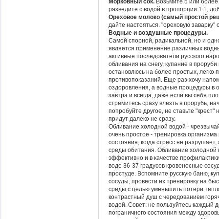
Морковный сок.
Возьмите 5 или более
разведите с водой в пропорции 1:1, до
Ореховое молоко (самый простой рец
дайте настояться. "ореховую заварку" 
Водные и воздушные процедуры.
Самой спорной, радикальной, но и од
является применение различных водн
активные последователи русского нар
обливания на снегу, купание в проруби
остановлюсь на более простых, легко
противопоказаний. Еще раз хочу напо
оздоровления, а водные процедуры в о
завтра и всегда, даже если вы себя пло
стремитесь сразу влезть в прорубь, нач
попробуйте другое, не ставьте "крест" 
придут далеко не сразу.
Обливание холодной водой - чрезвыч
очень простое - тренировка организма 
состояния, когда стресс не разрушает
среды обитания. Обливание холодной во
эффективно и в качестве профилактики
воде 36-37 градусов кровеносные сосу
простуде. Вспомните русскую баню, куп
сосуды, провести их тренировку на бы
среды с целью уменьшить потери тепл
контрастный душ с чередованием горя
водой. Совет: не пользуйтесь каждый 
пограничного состояния между здоровь