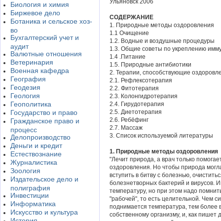
Ульяновск 2006
Биология и химия
Биржевое дело
СОДЕРЖАНИЕ
Ботаника и сельское хоз-
1. Природные методы оздоровления
во
1.1 Очищение
Бухгалтерский учет и
1.2. Водные и воздушные процедуры
аудит
1.3. Общие советы по укреплению имм
Валютные отношения
1.4 .Питание
Ветеринария
1.5. Природные антибиотики
Военная кафедра
2. Терапии, способствующие оздоровл
География
2.1. Рефлексотерапия
Геодезия
2.2. Фитотерапия
Геология
2.3. Колонгидротерапия
Геополитика
2.4. Гирудотерапия
Государство и право
2.5. Диетотерапия
2.6. Ребёфинг
Гражданское право и
2.7. Массаж
процесс
3. Список используемой литературы
Делопроизводство
Деньги и кредит
1. Природные методы оздоровления
Естествознание
"Лечит природа, а врач только помогае
Журналистика
оздоровления. Но чтобы природа могла
Зоология
вступить в битву с болезнью, очистит
Издательское дело и
болезнетворных бактерий и вирусов. И
полиграфия
температуру, но при этом надо помнить
Инвестиции
"рабочей", то есть целительной. Чем 
Информатика
поднимается температура, тем более 
Искусство и культура
собственному организму, и, как пишет 
История