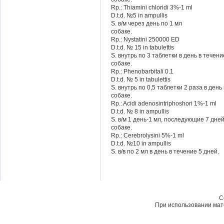
Rp.: Thiamini chloridi 3%-1 ml
D.t.d. №5 in ampullis
S. в/м через день по 1 мл
собаке.
Rp.: Nystatini 250000 ED
D.t.d. № 15 in tabulettis
S. внутрь по 3 таблетки в день в течени
собаке.
Rp.: Phenobarbitali 0.1
D.t.d. № 5 in tabulettis
S. внутрь по 0,5 таблетки 2 раза в день
собаке.
Rp.: Acidi adenosintriphoshori 1%-1 ml
D.t.d. № 8 in ampullis
S. в/м 1 день-1 мл, последующие 7 дней
собаке.
Rp.: Cerebrolysini 5%-1 ml
D.t.d. №10 in ampullis
S. в/в по 2 мл в день в течение 5 дней.
C
При использовании мате