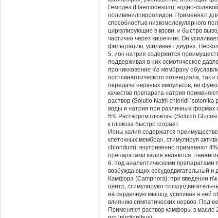
Гемодез (Haemodesum): водно-солево
поливинилпирролидон. Применяют для 
способностью низкомолекулярного по
циркулирующие в крови, и быстро выво
частично через кишечник. Он усиливае
фильтрацию, усиливает диурез. Нескол
5. ион натрия содержится преимуществ
поддерживая в них осмотическое давл
проникновение ч\з мембрану обуславл
постсинаптического потенциала, так и
передача нервных импульсов, ни функц
качестве препарата натрия применяю
раствор (Solutio Natrii chloridi isotoni
воды и натрия при различных формах о
5% Раствором глюкозы (Solucio Glucosu
к глюкоза быстро сгорает.
Ионы калия содержатся преимуществе
клеточных мембран, стимулируя активн
chloridum): внутривенно применяют 4%
препаратами калия являются: панангин
6. под аналептическими препаратами 
возбуждающих сосудодвигательный и д
Камфора (Camphora): при введении п\
центр, стимулируют сосудодвигательн
на сердечную мышцу, усиливая в ней 
влиянию симпатических нервов. Под е
Применяют раствор камфоры в масле 2
pro injrctionibus).