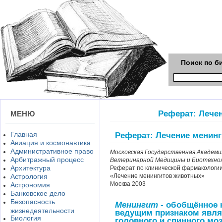
Поиск по б
Реферат: Лече
МЕНЮ
Главная
Реферат: Лечение менин
Авиация и космонавтика
Административное право
Московская Государственная Академи
Арбитражный процесс
Ветеринарной Медицины и Биотехноло
Архитектура
Реферат по клинической фармакологии
Астрология
«Лечение менингитов животных»
Москва 2003
Астрономия
Банковское дело
Безопасность
Менингит -
обобщённое н
жизнедеятельности
ведущим признаком явля
Биология
головного и спинного моз