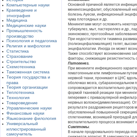
Компьютерные науки
Основной причиной является инфекци
менингоэнцефалит, обусловленный не
Краеведение и
болезнь Ауески, инфекционный энцефа
этнография
чума плотоядных и др.
Медицина
Менингитами могут осложнять некотор
Медицинские науки
туберкулез, мыт, пастереллез и др., п
Промышленность
эхинококкоз; протозойные заболевания
производство
При недостаточности тиамина развива
Психология и педагогика
(полиэнцефаломаляция) телят, высоки
Религия и мифология
энцефалопатии. Иногда он может возни
Статистика
Также способствуют возникновению за
Страхование
факторы, снижающие резистентность 
Строительство
Патогенез.
Схемотехника
При менингите инфекционного характер
Таможенная система
гематогенным или лимфогенным путем
Теория государства и
нервной ткани, проникают в ЦНС вдол
права
оболочках мозга, субарахноидальном 
Теория организации
сопровождается воспалительно-дистру
Теплотехника
формой тканевой реакции при менинги
Технология
гиперемия с приваскулярной инфильтр
Товароведение
нервных волокон(димиелинизация). О
результате раздражения рецепторов мо
Управленческие науки
обусловленный повышенной секрецие
Финансовые науки
сплетениями, возникшей преградой дл
Языкознание филология
воспалительного процесса возникают 
Универсальный
Симптомы
.
иллюстрированный
В начале продромального периода пов
самоучитель
снижается аппетит. В зависимости от 