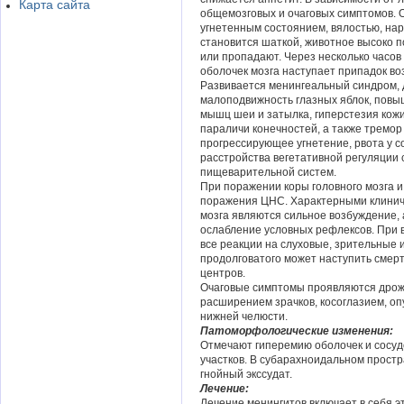
Карта сайта
общемозговых и очаговых симптомов.
угнетенным состоянием, вялостью, на
становится шаткой, животное высоко 
или пропадают. Через несколько часо
оболочек мозга наступает припадок во
Развивается менингеальный синдром, 
малоподвижность глазных яблок, повыш
мышц шеи и затылка, гиперстезия кож
параличи конечностей, а также тремо
прогрессирующее угнетение, рвота у со
расстройства вегетативной регуляции 
пищеварительной систем.
При поражении коры головного мозга 
поражения ЦНС. Характерными клинич
мозга являются сильное возбуждение,
ослабление условных рефлексов. При 
все реакции на слуховые, зрительные
продолговатого может наступить смерт
центров.
Очаговые симптомы проявляются дрож
расширением зрачков, косоглазием, оп
нижней челюсти.
Патоморфологические изменения:
Отмечают гиперемию оболочек и сосудо
участков. В субарахноидальном простр
гнойный экссудат.
Лечение:
Лечение менингитов включает в себя э