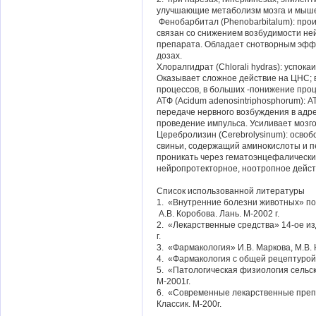
улучшающие метаболизм мозга и мышеч
Фенобарбитал (Phenobarbitalum): про
связан со снижением возбудимости ней
препарата. Обладает снотворным эфф
дозах.
Хлоралгидрат (Chlorali hydras): успо
Оказывает сложное действие на ЦНС; 
процессов, в больших -понижение про
АТФ (Acidum adenosintriphosphorum): А
передаче нервного возбуждения в адре
проведение импульса. Усиливает мозг
Церебролизин (Cerebrolysinum): освоб
свиньи, содержащий аминокислоты и 
проникать через гематоэнцефалически
нейропротекторное, ноотропное дейст
Список использованной литературы
1. «Внутренние болезни животных» под
А.В. Коробова. Лань. М-2002 г.
2. «Лекарственные средства» 14-ое из
г.
3. «Фармакология» И.В. Маркова, М.В. 
4. «Фармакология с общей рецептурой»
5. «Патологическая физиология сельск
М-2001г.
6. «Современные лекарственные препа
Классик. М-200г.