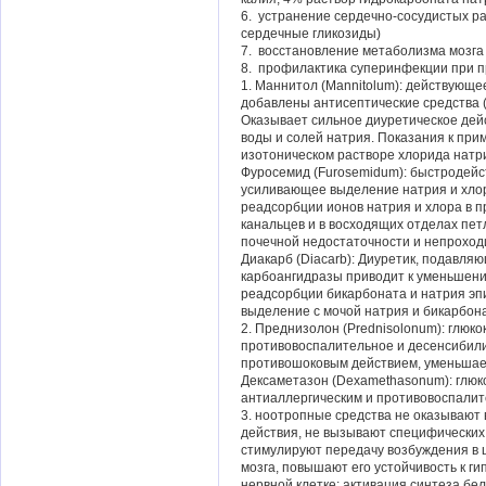
6. устранение сердечно-сосудистых р
сердечные гликозиды)
7. восстановление метаболизма мозга 
8. профилактика суперинфекции при п
1. Маннитол (Mannitolum): действующе
добавлены антисептические средства 
Оказывает сильное диуретическое де
воды и солей натрия. Показания к прим
изотоническом растворе хлорида натр
Фуросемид (Furosemidum): быстродейст
усиливающее выделение натрия и хлор
реадсорбции ионов натрия и хлора в п
канальцев и в восходящих отделах пет
почечной недостаточности и непроход
Диакарб (Diacarb): Диуретик, подавля
карбоангидразы приводит к уменьшени
реадсорбции бикарбоната и натрия эп
выделение с мочой натрия и бикарбона
2. Преднизолон (Prednisolonum): глюк
противовоспалительное и десенсибили
противошоковым действием, уменьшае
Дексаметазон (Dexamethasonum): глю
антиаллергическим и противовоспалит
3. ноотропные средства не оказывают
действия, не вызывают специфических
стимулируют передачу возбуждения в 
мозга, повышают его устойчивость к г
нервной клетке: активация синтеза бе