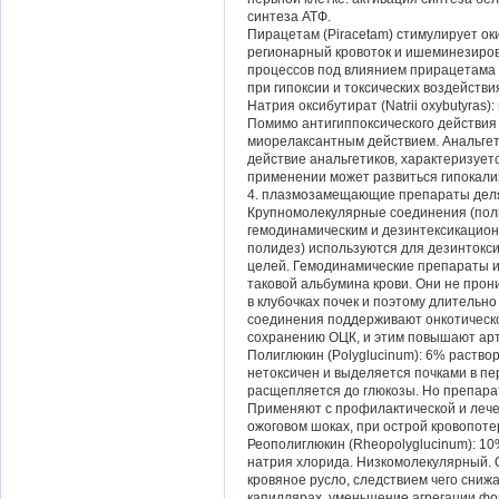
синтеза АТФ.
Пирацетам (Piracetam) стимулирует о
регионарный кровоток и ишеминезиров
процессов под влиянием прирацетама 
при гипоксии и токсических воздействи
Натрия оксибутират (Natrii oxybutyras
Помимо антигиппоксического действия
миорелаксантным действием. Анальгети
действие анальгетиков, характеризуе
применении может развиться гипокали
4. плазмозамещающие препараты делят
Крупномолекулярные соединения (поли
гемодинамическим и дезинтексикацион
полидез) используются для дезинтокси
целей. Гемодинамические препараты и
таковой альбумина крови. Они не прон
в клубочках почек и поэтому длительн
соединения поддерживают онкотическо
сохранению ОЦК, и этим повышают ар
Полиглюкин (Polyglucinum): 6% раство
нетоксичен и выделяется почками в пе
расщепляется до глюкозы. Но препарат
Применяют с профилактической и лече
ожоговом шоках, при острой кровопоте
Реополиглюкин (Rheopolyglucinum): 10
натрия хлорида. Низкомолекулярный. 
кровяное русло, следствием чего снижа
капиллярах, уменьшение агрегации фо