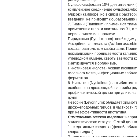
Сульфокамфокаин 10% для инъекций (Su
комплексное соединение сульфокамфор
близок к камфоре, но в связи с раствор
введении, не приводит к образованию 
7. Тиамин (Tiaminum): применяют тиам
применению гипо- и авитаминоз В1, а 
периферические параличи.
Пиридоксин (Pyridoxinum): необходим
Аскорбиновая кислота (Acidum ascorbi
восстановительным свойствами. Приним
нормализации проницаемости капиляро
углеводном обмене, свертываемости к
синтизируется в организме.
Никотиновая кислота (Acidum nicotinum
головного мозга, инфекционных заболе
ферментов.
8. Нистатин (Nystatinum): антибиотик 
особенно на дрожеподобные грибы род
профилактической целью при длитель
групп.
Леворин (Levorinum): обладает химиот
дрожжеподобных грибов, в частности г
при неэффективности нистатина.
Симптоматическая терапия:
направ
эпилептического статуса. С этой цель
1. седативные средства (фенобарбилал п
хлоралгидрат)
2. при парезах, гиперкинезах, эпилеп