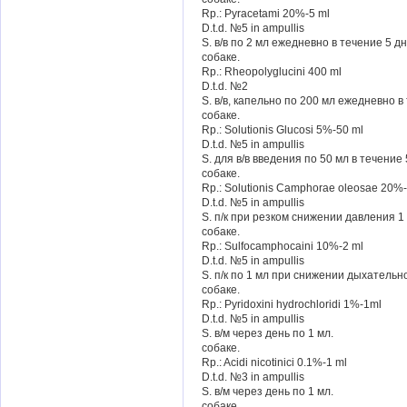
Rp.: Pyracetami 20%-5 ml
D.t.d. №5 in ampullis
S. в/в по 2 мл ежедневно в течение 5 дн
собаке.
Rp.: Rheopolyglucini 400 ml
D.t.d. №2
S. в/в, капельно по 200 мл ежедневно в
собаке.
Rp.: Solutionis Glucosi 5%-50 ml
D.t.d. №5 in ampullis
S. для в/в введения по 50 мл в течение 
собаке.
Rp.: Solutionis Camphorae oleosae 20%
D.t.d. №5 in ampullis
S. п/к при резком снижении давления 1
собаке.
Rp.: Sulfocamphocaini 10%-2 ml
D.t.d. №5 in ampullis
S. п/к по 1 мл при снижении дыхатель
собаке.
Rp.: Pyridoxini hydrochloridi 1%-1ml
D.t.d. №5 in ampullis
S. в/м через день по 1 мл.
собаке.
Rp.: Acidi nicotinici 0.1%-1 ml
D.t.d. №3 in ampullis
S. в/м через день по 1 мл.
собаке.