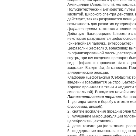
Ампициллин (Ampicillinum): мелкокрист
Полусинтертческий антибиотик, путем
кислотой. Широкого спектра действия
действует, так как разрушается пениц
возможность для развития суперинфек
Цефалоспорины:
также как и пеницил
Действуют бактерицидно. Широкого спе
некоторые разрушаются цефалоспори
(синегнойная палочка, энтеробактер)
Цефазолин (кефзол) (Cephazolini): вып
лиофинизированной массы, растворимо
внутрь, при в\м введении препарат бы
виде. Цефазолин проникает ч\з плаце
жидкости. Вводят в\м, в\в капельно. П
аллергические реакции.
Клафоран (цефотаксим) (Cefotaxim): тр
введении всасывается быстро. Бактери
Хорошо проникает в ткани и жидкости
синовиальной). Выводится мочой и жел
Патогенетическая терапия.
Направл
1. дегидратацию и борьбу с отеком мозга
фуросемид, дикарб).
2. снятие воспаления (преднизолон 0,5 м
3. улучшение микроцеркуляции головно
церебролизин, актовегин).
4. дезинтоксикация (полиглюкин, реоп
5. поддержание гомеостаза и водно-эл
калия, 4% раствор гидрокарбоната нат