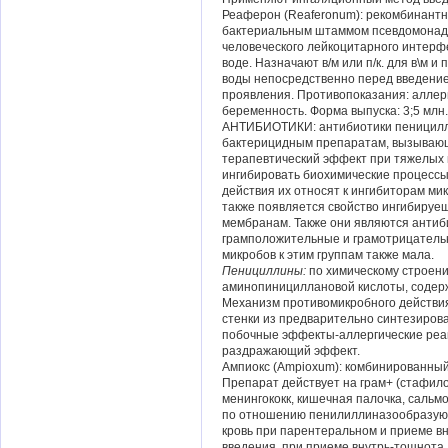
Реаферон (Reaferonum): рекомбинант
бактериальным штаммом псевдомонады,
человеческого лейкоцитарного интерфе
воде. Назначают в/м или п/к. для в\м 
воды непосредственно перед введение
проявления. Противопоказания: аллерг
беременность. Форма выпуска: 3;5 млн
АНТИБИОТИКИ: антибиотики пеницилли
бактерицидным препаратам, вызывающ
терапевтический эффект при тяжелых
ингибировать биохимические процессы
действия их относят к ингибиторам ми
также появляется свойство ингибируе
мембранам. Также они являются антиб
грамположительные и грамотрицательны
микробов к этим группам также мала.
Пенициллины:
по химическому строен
аминопинициллановой кислоты, содер
Механизм противомикробного действия
стенки из предварительно синтезирова
побочные эффекты-аллергические реак
раздражающий эффект.
Ампиокс (Ampioxum): комбинированны
Препарат действует на грам+ (стафилоко
менингококк, кишечная палочка, саль
по отношению пенилиллиназообразующ
кровь при парентеральном и приеме вн
введения, при приеме внутрь-тошнота,