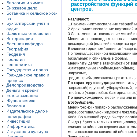
Биология и химия
расстройством функций 
Биржевое дело
центров.
Ботаника и сельское хоз-
во
Различают:
Бухгалтерский учет и
1.Пахименингит-воспаление твёрдой м
аудит
2.Арахноидит-воспаление паутинной м
Валютные отношения
3.Лептоменингит-воспаление мягкой и 
Ветеринария
Менингит сопровождается повышением
Военная кафедра
диссоциацией (высокий плеоцитоз при
География
В клинике термином “менингит” чаще в
По преимущественной локализации ме
Геодезия
базальные) и спинальные формы.
Геология
Менингиты делят в зависимости от
вид
Геополитика
-бактериальные (гнойные,негнойные),
Государство и право
-вирусные,
Гражданское право и
-редко - грибы,микоплазмы,риккетсии, 
процесс
По характеру экссудации
менингиты д
Делопроизводство
-серозный(вирусный,туберкулёзный, с
Деньги и кредит
-гнойные (чаще-любые бактериальные)
Естествознание
По происхождению
: первичным или в
Журналистика
Возбудитель.
Зоология
Менингококки - попарно расположенны
Издательское дело и
цереброспинальной жидкости локализ
полиграфия
боба. Во внешней среде быстро погиба
Инвестиции
С и др.). Чувствительны к пенициллину
Информатика
слизистая оболочка верхних дыхательн
Искусство и культура
менингококков на слизистой оболочке н
История
Этиология.