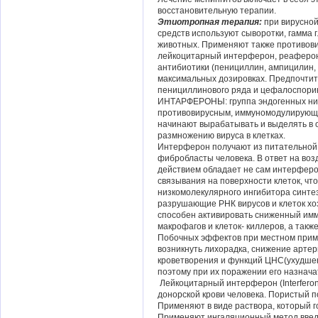
восстановительную терапии.
Этиотропная терапия:
при вирусной
средств используют сыворотки, гамма
животных. Применяют также противов
лейкоцитарный интерферон, реаферон
антибиотики (пенициллин, ампицилин,
максимальных дозировках. Предпочти
пенициллинового ряда и цефалоспори
ИНТАРФЕРОНЫ: группа эндогенных ни
противовирусным, иммуномодулирующи
начинают вырабатывать и выделять в
размножению вируса в клетках.
Интерферон получают из питательной 
фибробласты человека. В ответ на во
действием обладает не сам интерферо
связывания на поверхности клеток, чт
низкомолекулярного ингибитора синте
разрушающие РНК вирусов и клеток хо
способен активировать сниженный им
макрофагов и клеток- киллеров, а такж
Побочных эффектов при местном приме
возникнуть лихорадка, снижение арте
кроветворения и функций ЦНС(ухудшен
поэтому при их поражении его назнача
Лейкоцитарный интерферон (Interferon
донорской крови человека. Пористый п
Применяют в виде раствора, который г
Применяют ингаляционный метод введ