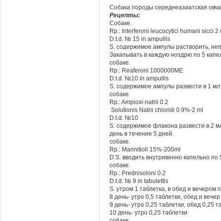
Собака породы середнеазиатская овчарк
Рецепты:
Собаке.
Rp.: Interferoni leucocytici humani sicci 2
D.t.d. № 15 in ampullis
S. содержимое ампулы растворить, неп
Закапывать в каждую ноздрю по 5 капель
собаке.
Rp.: Reaferoni 1000000ME
D.t.d. №10 in ampullis
S. содержимое ампулы развести в 1 мл в
собаке.
Rp.: Ampioxi-natrii 0.2
Solutionis Natrii chloridi 0.9%-2 ml
D.t.d. №10
S. содержимое флакона развести в 2 мл
день в течение 5 дней.
собаке.
Rp.: Mannitioli 15%-200ml
D.S. вводить внутривенно капельно по 
собаке.
Rp.: Prednisoloni 0.2
D.t.d. № 9 in tabulettis
S. утром 1 таблетка, в обед и вечером п
8 день- утро 0,5 таблетки, обед и вечер
9 день- утро 0,25 таблетки, обед 0,25 т
10 день- утро 0,25 таблетки
собаке.